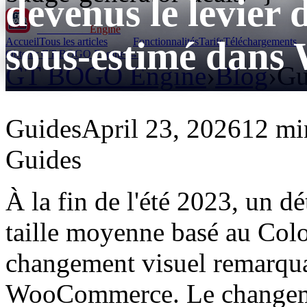
devenus le levier 
GT BOGO
Engine
sous-estimé dans
Accueil
Tous les articles
Fonctionnalités
Tarifs
Téléchargements
Obtenir GT BOGO Engine →
GT BOGO Engine
›
Blog
›
Gu
Guides
April 23, 2026
12 mi
Guides
À la fin de l'été 2023, un dé
taille moyenne basé au Colo
changement visuel remarqua
WooCommerce. Le changemen