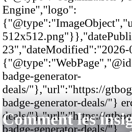
Engine","logo":
{"@type":"ImageObject","url
512x512.png"}},"datePubli
23","dateModified":"2026-
{"@type":"WebPage","@id"
badge-generator-
deals/"},"url":"https://gt
badge-generator-deals/"} er
deals/"},"url":"https://gt
Comment les insig
badge-generator-deals/"}