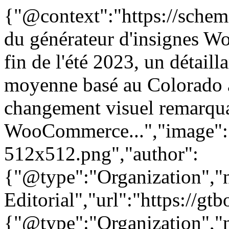
{"@context":"https://schem
du générateur d'insignes W
fin de l'été 2023, un détaill
moyenne basé au Colorado a
changement visuel remarqu
WooCommerce...","image":"h
512x512.png","author":
{"@type":"Organization"
Editorial","url":"https://g
{"@type":"Organization"