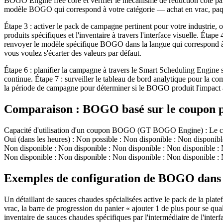
BOGO Engine free core et vérifier le mécanisme de réduction côté panie
modèle BOGO qui correspond à votre catégorie — achat en vrac, paquet 
Étape 3 : activer le pack de campagne pertinent pour votre industrie, o
produits spécifiques et l'inventaire à travers l'interface visuelle. Ét
renvoyer le modèle spécifique BOGO dans la langue qui correspond à v
vous voulez s'écarter des valeurs par défaut.
Étape 6 : planifier la campagne à travers le Smart Scheduling Engine s
continue. Étape 7 : surveiller le tableau de bord analytique pour la 
la période de campagne pour déterminer si le BOGO produit l'impact 
Comparaison : BOGO basé sur le coupon p
Capacité d'utilisation d'un coupon BOGO (GT BOGO Engine) : Le client 
Oui (dans les heures) : Non possible : Non disponible : Non disponibl
Non disponible : Non disponible : Non disponible : Non disponible : 
Non disponible : Non disponible : Non disponible : Non disponible : 
Exemples de configuration de BOGO dans 
Un détaillant de sauces chaudes spécialisées active le pack de la pla
vrac, la barre de progression du panier « ajouter 1 de plus pour se qual
inventaire de sauces chaudes spécifiques par l'intermédiaire de l'interfa