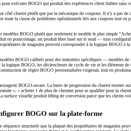
pour exécuter BOGO qui produit des expériences client fiables sans co
côté chariot plutôt que par la mécanique de coupons. Il n'y a pas de c
imine toute la classe de problèmes opérationnels liés aux coupons tout 
 modèles BOGO plutôt que seulement le modèle le plus simple "Achete
it en pourcentage, un produit libre basé sur le seuil — tous configurabl
propriétaires de magasins peuvent correspondre à la logique BOGO à la fa
 modèles BOGO calibrés pour des industries spécifiques — modèles 
gique BOGO, les déclencheurs de cycle de vie et les éléments de chari
construction de règles BOGO personnalisées exigerait, tout en produisant
essagerie BOGO-aware. La barre de progression du chariot montre aux cli
atuite », « acheter 1 de plus de chemise pour se qualifier pour la ch
 surface visuelle produit lifting de conversion parce que les clients v
nfigurer BOGO sur la plate-forme
e séquence structurée que la plupart des propriétaires de magasins peuve