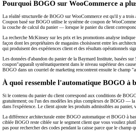
Pourquoi BOGO sur WooCommerce a plusie
La réalité structurelle de BOGO sur WooCommerce est qu'il y a trois ap
Coupon basé sur BOGO utilise le système de coupon de WooCommerce —
la couche de calcul du panier — lorsque le panier du client corresp
La recherche McKinsey sur les prix et les promotions analyse indique 
façon dont les propriétaires de magasins choisissent entre les archi
qui produisent des expériences client et des résultats opérationnels sig
Les données d'abandon du panier de la Baymard Institute, basées sur 5
coupon"apparaît systématiquement dans le niveau supérieur des cause
BOGO dans un courriel de marketing rencontrent ensuite le champ "avo
À quoi ressemble l'automatique BOGO à b
Si le contenu du panier du client correspond aux conditions de BOGO c
gratuitement; ou l'un des modèles les plus complexes de BOGO — la ré
dans l'expérience. Le client ajoute les produits admissibles au panier
La différence architecturale entre BOGO automatique et BOGO à base de
ciblée BOGO reste ciblée sur le segment client que vous vouliez plut
pas pour rechercher des codes pendant la caisse parce que le champ qu