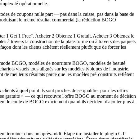
mplexité opérationnelle.
odes de coupons nulle part — pas dans la caisse, pas dans la base de
en produisant le même résultat commercial (la réduction BOGO
r 1 Get 1 Free". Acheter 2 Obtenez 1 Gratuit, Acheter 3 Obtenez le
es à travers la construction de la plate-forme ou à travers des paquets
çon dont les clients achètent réellement plutôt que de forcer les
de mode BOGO, modèles de nourriture BOGO, modèles de beauté
ots visuels tous alignés sur les modèles typiques de l'industrie.
 de meilleurs résultats parce que les modèles pré-construits reflètent
ents à quel point ils sont proches de se qualifier pour les offres
emise gratuite » — ce qui recouvre l'offre BOGO au moment de décision
oient le contexte BOGO exactement quand ils décident d'ajouter plus à
nt terminer dans un après-midi. Étape un: installer le plugin GT