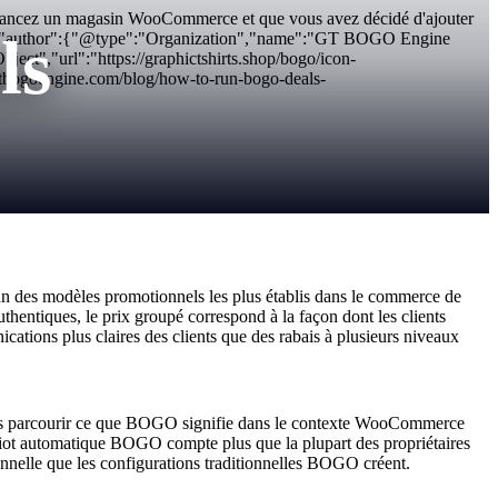
ancez un magasin WooCommerce et que vous avez décidé d'ajouter
ls
.png","author":{"@type":"Organization","name":"GT BOGO Engine
t","url":"https://graphictshirts.shop/bogo/icon-
bogoengine.com/blog/how-to-run-bogo-deals-
n des modèles promotionnels les plus établis dans le commerce de
hentiques, le prix groupé correspond à la façon dont les clients
cations plus claires des clients que des rabais à plusieurs niveaux
ons parcourir ce que BOGO signifie dans le contexte WooCommerce
riot automatique BOGO compte plus que la plupart des propriétaires
onnelle que les configurations traditionnelles BOGO créent.