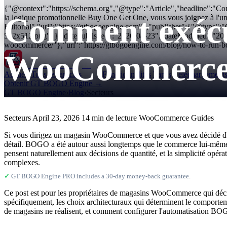
{"@context":"https://schema.org","@type":"Article","headline":"
Comment exéc
la logique promotionnelle Buy One Get One, vous vous joignez à l'
Editorial","url":"https://gtbogoengine.com"},"publisher":{"@type"
512x512.png"}},"datePublished":"2026-04-23","dateModified":"20
woocommerce/"},"url":"https://gtbogoengine.com/blog/how-to-run
WooCommerc
GT BOGO
Engine
Accueil
Tous les articles
Fonctionnalités
Tarifs
Téléchargement
Obtenir GT BOGO Engine →
GT BOGO Engine
›
Blog
›
Secteurs
Secteurs
April 23, 2026
14 min de lecture
WooCommerce Guides
Si vous dirigez un magasin WooCommerce et que vous avez décidé d'a
détail. BOGO a été autour aussi longtemps que le commerce lui-même pa
pensent naturellement aux décisions de quantité, et la simplicité opéra
complexes.
✓
GT BOGO Engine PRO includes a 30-day money-back guarantee.
Ce post est pour les propriétaires de magasins WooCommerce qui dé
spécifiquement, les choix architecturaux qui déterminent le comporte
de magasins ne réalisent, et comment configurer l'automatisation BOGO