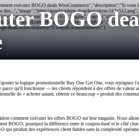
Comment exécuter BOGO deals WooCommerce","description":"Si vous l
uter BOGO dea
une des...","image":"https://graphictshirts.shop/bogo/icon-512x512
:"Organization","name":"GT BOGO Engine","logo":{"@type":"ImageObjec
26-05-05","mainEntityOfPage":{"@type":"WebPage","@id":"https://gt
-bogo-deals-woocommerce/"} o-deals-woocommerce/"}
e
s
jouter la logique promotionnelle Buy One Get One, vous rejoignez l'u
rce qu'il fonctionne — les clients répondent à des offres de valeur aut
tionnelle de « acheter autant, obtenir ce beaucoup » produit des communi
cident comment exécuter les offres BOGO sur leur magasin. Nous all
ment BOGO, pourquoi la différence entre le coupon-basé et le côté cha
 qui produit des expériences client fiables sans la complexité opérati