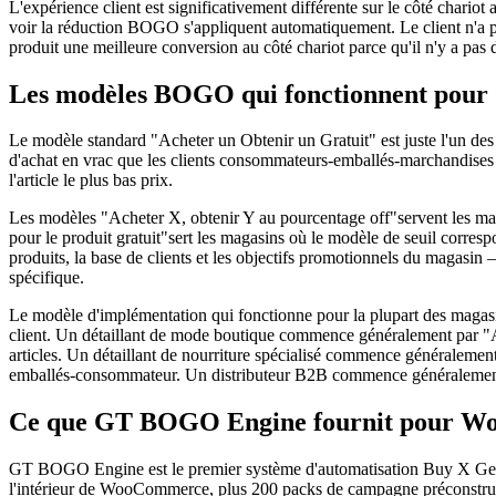
L'expérience client est significativement différente sur le côté char
voir la réduction BOGO s'appliquent automatiquement. Le client n'a p
produit une meilleure conversion au côté chariot parce qu'il n'y a pas
Les modèles BOGO qui fonctionnent pour d
Le modèle standard "Acheter un Obtenir un Gratuit" est juste l'un d
d'achat en vrac que les clients consommateurs-emballés-marchandises su
l'article le plus bas prix.
Les modèles "Acheter X, obtenir Y au pourcentage off"servent les magas
pour le produit gratuit"sert les magasins où le modèle de seuil corres
produits, la base de clients et les objectifs promotionnels du magasi
spécifique.
Le modèle d'implémentation qui fonctionne pour la plupart des magas
client. Un détaillant de mode boutique commence généralement par "Ach
articles. Un détaillant de nourriture spécialisé commence généraleme
emballés-consommateur. Un distributeur B2B commence généralement p
Ce que GT BOGO Engine fournit pour
GT BOGO Engine est le premier système d'automatisation Buy X Get
l'intérieur de WooCommerce, plus 200 packs de campagne préconstruits