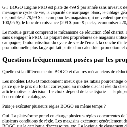
GT BOGO Engine PRO est plate de 499 $ par année sans niveaux de prix 
messagerie cycle de vie, la capacité de marquage blanc, le ciblage gé
disponibles à 79,99 $ chacun pour les magasins qui ne veulent que des
100,95 $), le bloc de croissance (299 $ pour 9 packs, économiser 220
Le module gratuit comprend le mécanisme de réduction côté chariot, l
sans s'engager à PRO. La plupart des propriétaires de magasins utilise
campagne, l'automatisation du cycle de vie de l'email, la couche d'int
promotionnelle plus large qui fait partie d'un calendrier promotionne
Questions fréquemment posées par les pr
Quelle est la différence entre BOGO et d'autres mécaniciens de rédu
Les modèles BOGO fonctionnent mieux que les rabais pourcentage-off 
parce que le prix du forfait correspond au modèle d'achat réel du clien
article motive la décision. Le choix dépend de la catégorie — la plupa
l'ensemble du catalogue.
Puis-je exécuter plusieurs règles BOGO en même temps ?
Oui. La plate-forme prend en charge plusieurs règles concurrentes de
plusieurs conditions de règle. Les magasins exécutent généralement
BOGO sur le catalogue d'accessoires, etc. La logique de classement des 