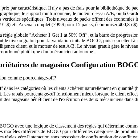
par caractéristique. Il n'y a pas de frais pour la bibliothèque de pac
ographique, le support multi-monnaie, le moteur d'essai A/B, ou la Gard
 verticales spécifiques. Trois niveaux de packs offrent des économies 
,91 $) et l'Arsenal complet (799 $ pour 15 packs, économiser 400,85 $)
a règle globale "Acheter 1 Get 1 at 50% Off", et la barre de progress
nt le niveau gratuit pour la validation initiale BOGO, puis se mettent 
elligence client, et le moteur de test A/B. Le niveau gratuit gère le ni
l coordonné plutôt que d'un mécanicien autonome.
opriétaires de magasins Configuration BOG
ction comme pourcentage-off?
dans les catégories où les clients achètent naturellement en quantité
t. Les rabais pourcentage-off fonctionnent mieux lorsque le client effec
rt des magasins bénéficient de l'exécution des deux mécaniciens dans di
 BOGO avec une logique de classement des règles qui détermine comment 
 des modèles différents de BOGO pour différentes catégories de produ
règles gère l'interaction sans nécessiter de configuration de conflit par