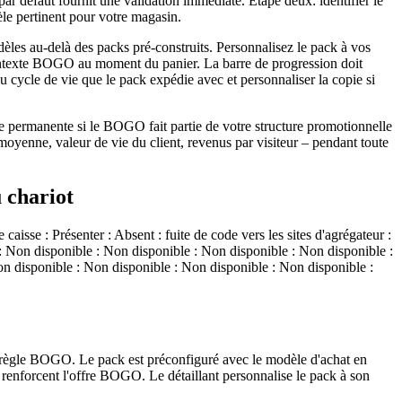
ar défaut fournit une validation immédiate. Étape deux: identifier le
le pertinent pour votre magasin.
dèles au-delà des packs pré-construits. Personnalisez le pack à vos
au contexte BOGO au moment du panier. La barre de progression doit
ycle de vie que le pack expédie avec et personnaliser la copie si
le permanente si le BOGO fait partie de votre structure promotionnelle
oyenne, valeur de vie du client, revenus par visiteur – pendant toute
 chariot
se : Présenter : Absent : fuite de code vers les sites d'agrégateur :
: Non disponible : Non disponible : Non disponible : Non disponible :
n disponible : Non disponible : Non disponible : Non disponible :
 » règle BOGO. Le pack est préconfiguré avec le modèle d'achat en
ui renforcent l'offre BOGO. Le détaillant personnalise le pack à son