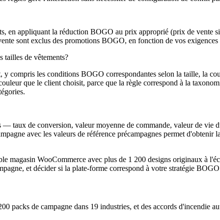
, en appliquant la réduction BOGO au prix approprié (prix de vente si ac
e vente sont exclus des promotions BOGO, en fonction de vos exigences 
 tailles de vêtements?
, y compris les conditions BOGO correspondantes selon la taille, la coule
e couleur que le client choisit, parce que la règle correspond à la taxo
tégories.
es — taux de conversion, valeur moyenne de commande, valeur de vie d
ampagne avec les valeurs de référence précampagnes permet d'obtenir la 
agasin WooCommerce avec plus de 1 200 designs originaux à l'échell
mpagne, et décider si la plate-forme correspond à votre stratégie BOGO
 packs de campagne dans 19 industries, et des accords d'incendie a