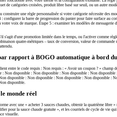
r fonctionne avec votre thème et la configuration existante. La règle p
de catégories croisées, produit libre basé sur seuil, ou un autre modè
u construire une règle personnalisée si votre catégorie nécessite des mo
ape 4 : configurer la barre de progression du panier pour faire surface 
otre voix de marque. Étape 5 : examiner les modèles de messagerie du c
'il s'agit d'une promotion limitée dans le temps, ou l'activer comme règ
combinaison quatre-métriques – taux de conversion, valeur de commande m
attendu.
ar rapport à BOGO automatique à bord du
entre le code requis : Non requis : « Avoir un coupon ? » champ de cais
e : Non disponible : Non disponible : Non disponible : Non disponible 
Non disponible : Non disponible : Non disponible : Non disponible : No
Non disponible.
le monde réel
teforme avec une « acheter 3 sauces chaudes, obtenir la quatrième libre
ifier pour la sauce chaude gratuite », et les courriels de cycle de vie q
ce visuelle.