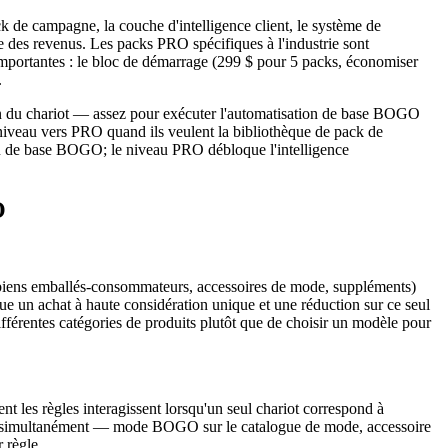
k de campagne, la couche d'intelligence client, le système de
e des revenus. Les packs PRO spécifiques à l'industrie sont
importantes : le bloc de démarrage (299 $ pour 5 packs, économiser
.
ion du chariot — assez pour exécuter l'automatisation de base BOGO
à niveau vers PRO quand ils veulent la bibliothèque de pack de
veau de base BOGO; le niveau PRO débloque l'intelligence
O
 (biens emballés-consommateurs, accessoires de mode, suppléments)
tue un achat à haute considération unique et une réduction sur ce seul
fférentes catégories de produits plutôt que de choisir un modèle pour
les règles interagissent lorsqu'un seul chariot correspond à
its simultanément — mode BOGO sur le catalogue de mode, accessoire
 règle.