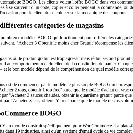
iot automatique BOGO. Les clients voient l'offre BOGO dans vos communica
as à se souvenir d'un code, copier et coller pendant la commande, ou dé
 d'occasion pour le client de se coincer sur la mécanique des coupons.
ifférentes catégories de magasins
es nombreux modèles BOGO qui fonctionnent pour différentes catégorie
ivent. "Acheter 3 Obtenir le moins cher Gratuit"récompense les clients q
ins où le produit gratuit est trop agressif mais réduit second produit c
pond au comportement réel du client de la constitution de panier. Chaqu
n — et le bon modèle dépend de la compréhension de quel modèle correspo
ins est de commencer par le modèle le plus simple BOGO qui correspond
eter 2 tops, obtenir 1 top free"parce que le modèle d'achat en vrac co
nt par "Acheter 3 sauces chaudes, obtenir le quatrième gratuit"parce qu
ar "Acheter X cas, obtenir Y free"parce que le modèle de cas-volume
 WooCommerce BOGO
 Y au monde construit spécifiquement pour WooCommerce. La plate-f
 dans 19 industries, ainsi qu'un système d'email cycle de vie complet q