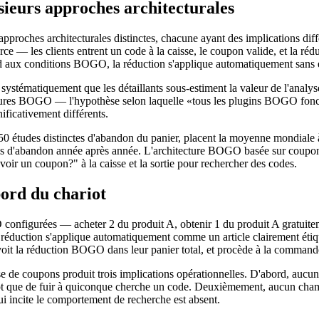
urs approches architecturales
proches architecturales distinctes, chacune ayant des implications diffé
 les clients entrent un code à la caisse, le coupon valide, et la r
ond aux conditions BOGO, la réduction s'applique automatiquement sans
systématiquement que les détaillants sous-estiment la valeur de l'anal
tectures BOGO — l'hypothèse selon laquelle «tous les plugins BOGO fonc
nificativement différents.
0 études distinctes d'abandon du panier, placent la moyenne mondiale à
s d'abandon année après année. L'architecture BOGO basée sur coupon 
ir un coupon?" à la caisse et la sortie pour rechercher des codes.
ord du chariot
onfigurées — acheter 2 du produit A, obtenir 1 du produit A gratuiteme
duction s'applique automatiquement comme un article clairement étique
, voit la réduction BOGO dans leur panier total, et procède à la commande
 coupons produit trois implications opérationnelles. D'abord, aucun cod
ôt que de fuir à quiconque cherche un code. Deuxièmement, aucun champ 
i incite le comportement de recherche est absent.