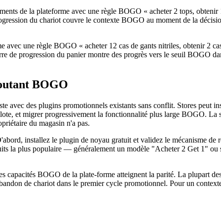
ments de la plateforme avec une règle BOGO « acheter 2 tops, obtenir 1
rogression du chariot couvre le contexte BOGO au moment de la décision 
e avec une règle BOGO « acheter 12 cas de gants nitriles, obtenir 2 c
rre de progression du panier montre des progrès vers le seuil BOGO dan
ajoutant BOGO
avec des plugins promotionnels existants sans conflit. Stores peut ins
ote, et migrer progressivement la fonctionnalité plus large BOGO. La su
riétaire du magasin n'a pas.
bord, installez le plugin de noyau gratuit et validez le mécanisme de ré
 la plus populaire — généralement un modèle "Acheter 2 Get 1" ou si
capacités BOGO de la plate-forme atteignent la parité. La plupart des m
abandon de chariot dans le premier cycle promotionnel. Pour un contex