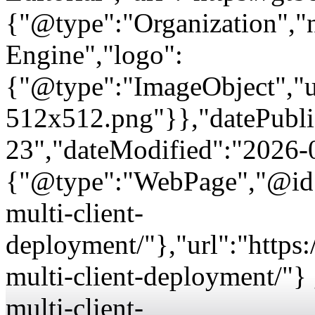
{"@type":"Organization"
Engine","logo":
{"@type":"ImageObject","url
512x512.png"}},"datePubli
23","dateModified":"2026-
{"@type":"WebPage","@id":
multi-client-
deployment/"},"url":"https
multi-client-deployment/"}
multi-client-