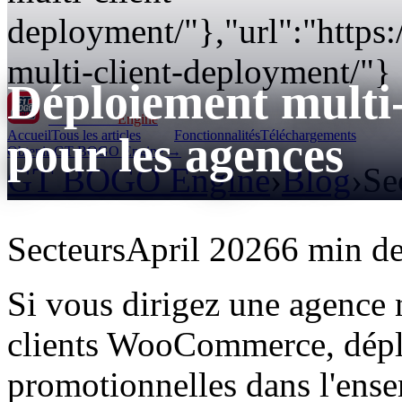
deployment/"},"url":"https
multi-client-deployment/"}
Déploiement mult
GT BOGO
Engine
Accueil
Tous les articles
Fonctionnalités
Téléchargements
pour les agences
Obtenir GT BOGO Engine →
GT BOGO Engine
›
Blog
›
Se
Secteurs
April 2026
6 min de
Si vous dirigez une agence 
clients WooCommerce, dépl
promotionnelles dans l'ensem