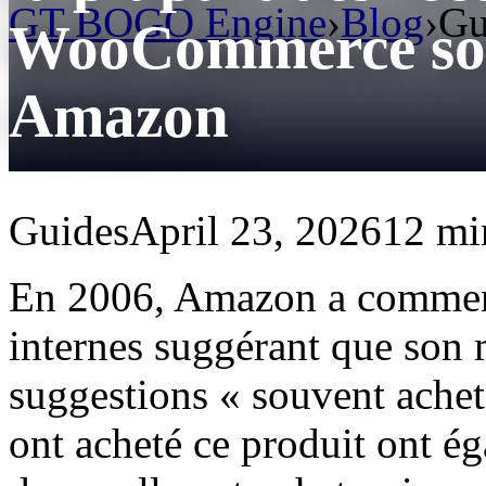
GT BOGO Engine
›
Blog
›
Gu
WooCommerce sou
Amazon
Guides
April 23, 2026
12 mi
En 2006, Amazon a commenc
internes suggérant que son
suggestions « souvent acheté
ont acheté ce produit ont é