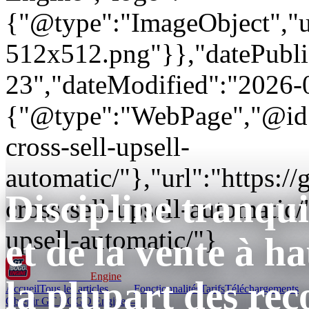
{"@type":"ImageObject","url
512x512.png"}},"datePubli
23","dateModified":"2026-
{"@type":"WebPage","@id"
cross-sell-upsell-
automatic/"},"url":"https
Discipline tranqui
cross-sell-upsell-automatic
upsell-automatic/"}
et de la vente à h
GT BOGO
Engine
la plupart des r
Accueil
Tous les articles
Fonctionnalités
Tarifs
Téléchargements
Obtenir GT BOGO Engine →