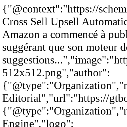
{"@context":"https://sche
Cross Sell Upsell Automati
Amazon a commencé à publie
suggérant que son moteur 
suggestions...","image":"htt
512x512.png","author":
{"@type":"Organization"
Editorial","url":"https://g
{"@type":"Organization"
Engine","logo":