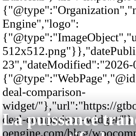
{"@type":"Organization"
Engine","logo":
{"@type":"ImageObject","url
512x512.png"}},"datePubli
23","dateModified":"2026-
{"@type":"WebPage","@id"
deal-comparison-
widget/"},"url":"https://
La puissance tranq
deal-comparison-widget/"}
oengine.com/blog/woocomm