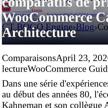
comparatifs de pr
GT BOGO
Engine
WooCommerce Car
Accueil
Tous les articles
Fonctionnalités
Tarifs
Téléchargements
Obtenir GT BOGO Engine →
GT BOGO Engine
›
Blog
›
Co
Architecture
Comparaisons
April 23, 20
lecture
WooCommerce Guid
Dans une série d'expérience
au début des années 80, l'
Kahneman et son collègue 