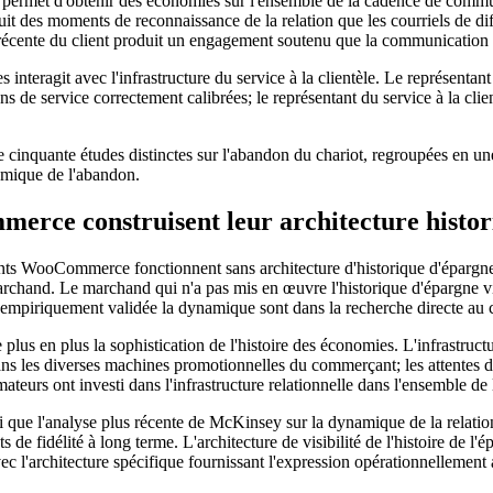
 qui permet d'obtenir des économies sur l'ensemble de la cadence de com
duit des moments de reconnaissance de la relation que les courriels de d
 récente du client produit un engagement soutenu que la communication 
 interagit avec l'infrastructure du service à la clientèle. Le représentant
ns de service correctement calibrées; le représentant du service à la clien
de cinquante études distinctes sur l'abandon du chariot, regroupées en 
amique de l'abandon.
erce construisent leur architecture histo
nts WooCommerce fonctionnent sans architecture d'historique d'épargne v
rchand. Le marchand qui n'a pas mis en œuvre l'historique d'épargne v
 empiriquement validée la dynamique sont dans la recherche directe au
lus en plus la sophistication de l'histoire des économies. L'infrastructu
ans les diverses machines promotionnelles du commerçant; les attentes de
teurs ont investi dans l'infrastructure relationnelle dans l'ensemble de 
ue l'analyse plus récente de McKinsey sur la dynamique de la relation
 de fidélité à long terme. L'architecture de visibilité de l'histoire de l
c l'architecture spécifique fournissant l'expression opérationnellement a