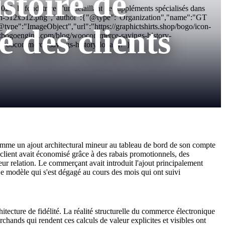
stoire de
, la fondatrice d'un détaillant de suppléments spécialisés dans
o/icon-512x512.png","author":{"@type":"Organization","name":"GT
e":"ImageObject","url":"https://graphictshirts.shop/bogo/icon-
é des clients
tbogoengine.com/blog/woocommerce-savings-history-
g/woocommerce-savings-history-loyalty/"}
comme un ajout architectural mineur au tableau de bord de son compte
 client avait économisé grâce à des rabais promotionnels, des
eur relation. Le commerçant avait introduit l'ajout principalement
 Le modèle qui s'est dégagé au cours des mois qui ont suivi
ecture de fidélité. La réalité structurelle du commerce électronique
chands qui rendent ces calculs de valeur explicites et visibles ont