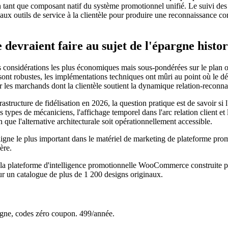
en tant que composant natif du système promotionnel unifié. Le suivi des
et aux outils de service à la clientèle pour produire une reconnaissance c
vraient faire au sujet de l'épargne histor
s considérations les plus économiques mais sous-pondérées sur le plan 
nt robustes, les implémentations techniques ont mûri au point où le déplo
ur les marchands dont la clientèle soutient la dynamique relation-reconnai
ructure de fidélisation en 2026, la question pratique est de savoir si l
types de mécaniciens, l'affichage temporel dans l'arc relation client et l'
que l'alternative architecturale soit opérationnellement accessible.
ligne le plus important dans le matériel de marketing de plateforme pro
ère.
e, la plateforme d'intelligence promotionnelle WooCommerce construi
r un catalogue de plus de 1 200 designs originaux.
e, codes zéro coupon. 499/année.