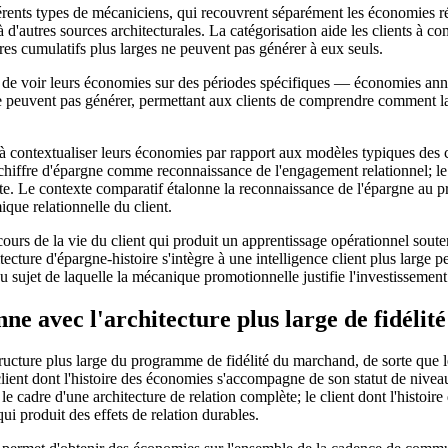
férents types de mécaniciens, qui recouvrent séparément les économies
 à d'autres sources architecturales. La catégorisation aide les clients à
fres cumulatifs plus larges ne peuvent pas générer à eux seuls.
s de voir leurs économies sur des périodes spécifiques — économies annu
ne peuvent pas générer, permettant aux clients de comprendre comment la r
 à contextualiser leurs économies par rapport aux modèles typiques des 
hiffre d'épargne comme reconnaissance de l'engagement relationnel; le c
e. Le contexte comparatif étalonne la reconnaissance de l'épargne au pro
que relationnelle du client.
cours de la vie du client qui produit un apprentissage opérationnel sout
cture d'épargne-histoire s'intègre à une intelligence client plus large peu
au sujet de laquelle la mécanique promotionnelle justifie l'investissement 
e avec l'architecture plus large de fidélité
frastructure plus large du programme de fidélité du marchand, de sorte q
lient dont l'histoire des économies s'accompagne de son statut de niveau
e cadre d'une architecture de relation complète; le client dont l'hist
i produit des effets de relation durables.