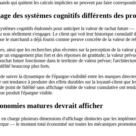
hands qui quittent les calculs implicites ne peuvent pas faire correspondr
gage des systèmes cognitifs différents des pr
des systèmes cognitifs étalonnés pour anticiper la valeur de rachat future
 non réellement s'engager. Le client qui voit leur historique cumulatif d
que le marchand a déjà fourni comme preuve concrète de la valeur de rela
, ainsi que les recherches plus récentes sur la perception de la valeur p
ge un engagement plus fort et des réponses de gratitude; la valeur prév
achat future fonctionne dans le territoire de valeur prévue; l'architectur
idélité beaucoup plus forts.
de suivre la dynamique de l'épargne-visibilité entre les marques directe
le ont tendance à produire des effets durables sur la loyauté-client que l
de point de fidélité sans affichage visible de valeur cumulative ont te
ue produit l'épargne visible.
économies matures devrait afficher
 en charge plusieurs dimensions d'affichage distinctes que les impléme
marque — le montant total économisé sur toutes les mécaniques promotionn