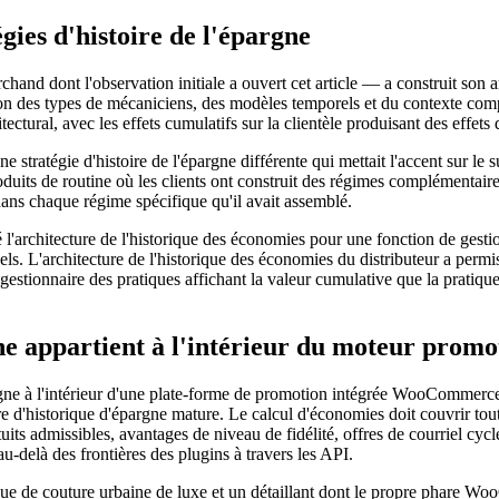
ies d'histoire de l'épargne
nd dont l'observation initiale a ouvert cet article — a construit son ar
on des types de mécaniciens, des modèles temporels et du contexte compa
itectural, avec les effets cumulatifs sur la clientèle produisant des effets
 stratégie d'histoire de l'épargne différente qui mettait l'accent sur le
its de routine où les clients ont construit des régimes complémentaires s
e dans chaque régime spécifique qu'il avait assemblé.
é l'architecture de l'historique des économies pour une fonction de gest
uels. L'architecture de l'historique des économies du distributeur a per
 gestionnaire des pratiques affichant la valeur cumulative que la pratique
ne appartient à l'intérieur du moteur promo
pargne à l'intérieur d'une plate-forme de promotion intégrée WooCommerc
re d'historique d'épargne mature. Le calcul d'économies doit couvrir to
ts admissibles, avantages de niveau de fidélité, offres de courriel cycle
-delà des frontières des plugins à travers les API.
outure urbaine de luxe et un détaillant dont le propre phare WooCo