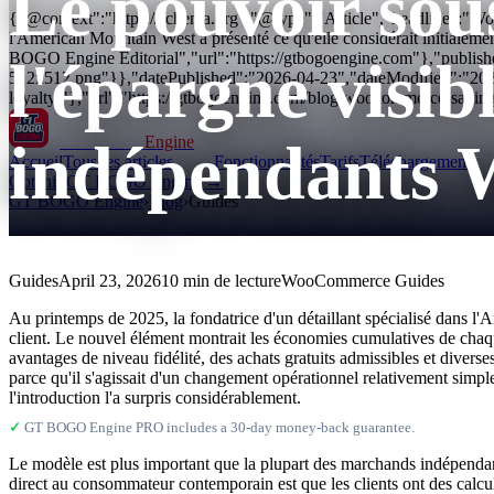
Le pouvoir sous
{"@context":"https://schema.org","@type":"Article","headline":"WooC
l'American Mountain West a présenté ce qu'elle considérait initial
BOGO Engine Editorial","url":"https://gtbogoengine.com"},"publis
l'épargne visibl
512x512.png"}},"datePublished":"2026-04-23","dateModified":"20
loyalty/"},"url":"https://gtbogoengine.com/blog/woocommerce-savings
indépendants
GT BOGO
Engine
Accueil
Tous les articles
Fonctionnalités
Tarifs
Téléchargements
Obtenir GT BOGO Engine →
GT BOGO Engine
›
Blog
›
Guides
Guides
April 23, 2026
10 min de lecture
WooCommerce Guides
Au printemps de 2025, la fondatrice d'un détaillant spécialisé dans l
client. Le nouvel élément montrait les économies cumulatives de chaque
avantages de niveau fidélité, des achats gratuits admissibles et divers
parce qu'il s'agissait d'un changement opérationnel relativement simple
l'introduction l'a surpris considérablement.
✓
GT BOGO Engine PRO includes a 30-day money-back guarantee.
Le modèle est plus important que la plupart des marchands indépendant
direct au consommateur contemporain est que les clients ont des calculs