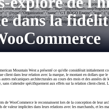
-exploré de l'hi
ommerce Histoire d'épargne Fidélité","description":"Au printemps 2025
ement comme une mineure...","image":"https://graphictshirts.shop/bog
her":{"@type":"Organization","name":"GT BOGO Engine","logo":{"@typ
e dans la fidélit
26-05-05","mainEntityOfPage":{"@type":"WebPage","@id":"https://g
-history-loyalty/"} ry-loyalty/"},"url":"https://gtbogoengine.com/blo
 WooCommerce
'American Mountain West a présenté ce qu'elle considérait initialement 
 client dans leur relation avec la marque, le montant en dollars que le
es autres mécaniques architecturales au cours des mois et des années de l
, sans s'attendre spécifiquement aux effets sur la relation client-client.
s de WooCommerce le reconnaissent lors de la conception de leur archit
 de valeur implicites dans leurs relations avec les marchands, et les mar