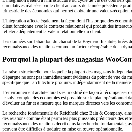
L'intégration s'étend à l'infrastructure du cycle de vie des courriels
cumulatives réalisées par le client au cours de l'année précédente pro
trimestrielle des économies qui permet d'obtenir une valeur-réception
L'intégration affecte également la façon dont l'historique des économies
client fonctionne avec le contexte relationnel qui produit des interactio
refléter adéquatement la valeur relationnelle du client.
Les données sur l'abandon du chariot de la Baymard Institute, tirées 
reconnaissance des relations comme un facteur récupérable de la dyn
Pourquoi la plupart des magasins WooComm
La raison structurelle pour laquelle la plupart des magasins indépenda
d'épargne ne sont pas immédiatement évidentes du point de vue du ma
spécifique que l'architecture produira, indépendamment de la manière
L'environnement architectural s'est modifié de façon à récompenser de p
le suivi complet des économies est possible sur le plan opérationnel d
d'évoluer au fur et à mesure que les marques directes vers les consomma
La recherche fondamentale de Reichheld chez Bain & Company, ainsi q
des relations comme étant parmi les plus puissants prédicteurs des effets
reconnaissance des relations décrit dans la recherche fondamentale, ave
peuvent être difficiles à traduire en mise en œuvre opérationnelle.