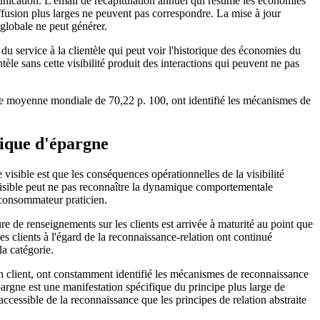
munication. L'email de récapitulation annuel qui résume les économies
iffusion plus larges ne peuvent pas correspondre. La mise à jour
globale ne peut générer.
 du service à la clientèle qui peut voir l'historique des économies du
tèle sans cette visibilité produit des interactions qui peuvent ne pas
une moyenne mondiale de 70,22 p. 100, ont identifié les mécanismes de
rique d'épargne
isible est que les conséquences opérationnelles de la visibilité
isible peut ne pas reconnaître la dynamique comportementale
 consommateur praticien.
re de renseignements sur les clients est arrivée à maturité au point que
s clients à l'égard de la reconnaissance-relation ont continué
la catégorie.
 client, ont constamment identifié les mécanismes de reconnaissance
'épargne est une manifestation spécifique du principe plus large de
ccessible de la reconnaissance que les principes de relation abstraite