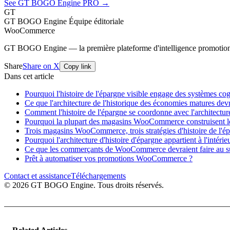
See GT BOGO Engine PRO →
GT
GT BOGO Engine Équipe éditoriale
WooCommerce
GT BOGO Engine — la première plateforme d'intelligence promotio
Share
Share on X
Copy link
Dans cet article
Pourquoi l'histoire de l'épargne visible engage des systèmes cog
Ce que l'architecture de l'historique des économies matures devr
Comment l'histoire de l'épargne se coordonne avec l'architecture 
Pourquoi la plupart des magasins WooCommerce construisent leu
Trois magasins WooCommerce, trois stratégies d'histoire de l'é
Pourquoi l'architecture d'histoire d'épargne appartient à l'intér
Ce que les commerçants de WooCommerce devraient faire au suj
Prêt à automatiser vos promotions WooCommerce ?
Contact et assistance
Téléchargements
© 2026 GT BOGO Engine. Tous droits réservés.