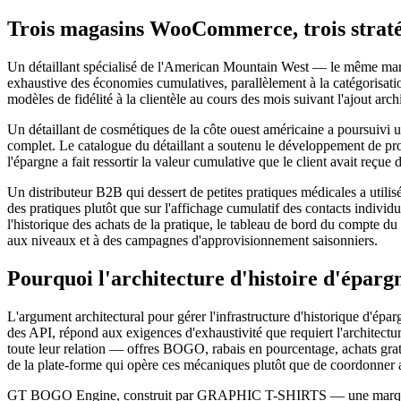
Trois magasins WooCommerce, trois stratég
Un détaillant spécialisé de l'American Mountain West — le même marcha
exhaustive des économies cumulatives, parallèlement à la catégorisati
modèles de fidélité à la clientèle au cours des mois suivant l'ajout arch
Un détaillant de cosmétiques de la côte ouest américaine a poursuivi une
complet. Le catalogue du détaillant a soutenu le développement de produ
l'épargne a fait ressortir la valeur cumulative que le client avait reçu
Un distributeur B2B qui dessert de petites pratiques médicales a utilis
des pratiques plutôt que sur l'affichage cumulatif des contacts individ
l'historique des achats de la pratique, le tableau de bord du compte du
aux niveaux et à des campagnes d'approvisionnement saisonniers.
Pourquoi l'architecture d'histoire d'éparg
L'argument architectural pour gérer l'infrastructure d'historique d'é
des API, répond aux exigences d'exhaustivité que requiert l'architectu
toute leur relation — offres BOGO, rabais en pourcentage, achats gratui
de la plate-forme qui opère ces mécaniques plutôt que de coordonner au
GT BOGO Engine, construit par GRAPHIC T-SHIRTS — une marque de c