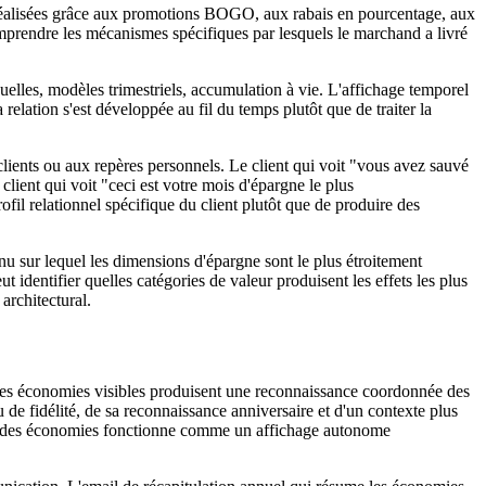
 réalisées grâce aux promotions BOGO, aux rabais en pourcentage, aux
 comprendre les mécanismes spécifiques par lesquels le marchand a livré
elles, modèles trimestriels, accumulation à vie. L'affichage temporel
elation s'est développée au fil du temps plutôt que de traiter la
clients ou aux repères personnels. Le client qui voit "vous avez sauvé
lient qui voit "ceci est votre mois d'épargne le plus
fil relationnel spécifique du client plutôt que de produire des
enu sur lequel les dimensions d'épargne sont le plus étroitement
t identifier quelles catégories de valeur produisent les effets les plus
architectural.
ue les économies visibles produisent une reconnaissance coordonnée des
 de fidélité, de sa reconnaissance anniversaire et d'un contexte plus
oire des économies fonctionne comme un affichage autonome