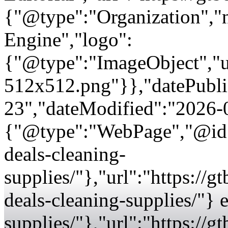
{"@type":"Organization"
Engine","logo":
{"@type":"ImageObject","url
512x512.png"}},"datePubli
23","dateModified":"2026-
{"@type":"WebPage","@id":
deals-cleaning-
supplies/"},"url":"https://
deals-cleaning-supplies/"} 
supplies/"},"url":"https://