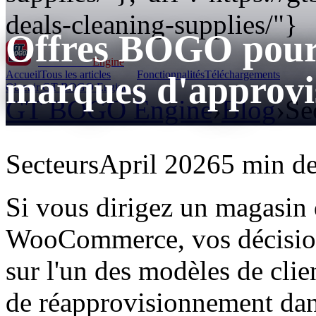
deals-cleaning-supplies/"}
Offres BOGO pour 
GT BOGO
Engine
Accueil
Tous les articles
Fonctionnalités
Téléchargements
marques d'approv
Obtenir GT BOGO Engine →
GT BOGO Engine
›
Blog
›
Se
Secteurs
April 2026
5 min de
Si vous dirigez un magasin 
WooCommerce, vos décisions
sur l'un des modèles de clie
de réapprovisionnement dan