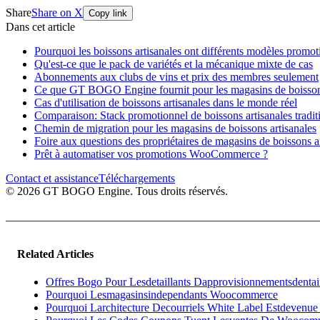
Share
Share on X
Copy link
Dans cet article
Pourquoi les boissons artisanales ont différents modèles promot
Qu'est-ce que le pack de variétés et la mécanique mixte de cas
Abonnements aux clubs de vins et prix des membres seulement
Ce que GT BOGO Engine fournit pour les magasins de boissons
Cas d'utilisation de boissons artisanales dans le monde réel
Comparaison: Stack promotionnel de boissons artisanales tra
Chemin de migration pour les magasins de boissons artisanales
Foire aux questions des propriétaires de magasins de boissons a
Prêt à automatiser vos promotions WooCommerce ?
Contact et assistance
Téléchargements
© 2026 GT BOGO Engine. Tous droits réservés.
Related Articles
Offres Bogo Pour Lesdetaillants Dapprovisionnementsdentai
Pourquoi Lesmagasinsindependants Woocommerce
Pourquoi Larchitecture Decourriels White Label Estdevenue