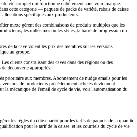
e de vie complet qui fonctionne entièrement sous votre marque.
dans cette catégorie — paquets de packs de variété, rabais de caisse
'allocations spécifiques aux producteurs.
boîtier mixte gèrent des combinaisons de produits multiples que les
producteurs, les millésimes ou les styles, la barre de progression du
es de la cave voient les prix des membres sur les versions
fique au groupe.
. Les clients construisant des caves dans des régions ou des
s de découverte appropriés.
ccès prioritaire aux membres. Abonnement de nudge emails pour les
les versions de producteurs précédemment achetés deviennent
 la mécanique de l'email de cycle de vie, voir l'automatisation du
érer les règles du côté chariot pour les tarifs de paquets de la quantité
alification pour le tarif de la caisse, et les courriels du cycle de vie