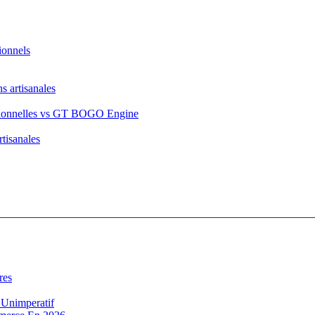
ionnels
 artisanales
ditionnelles vs GT BOGO Engine
rtisanales
res
 Unimperatif