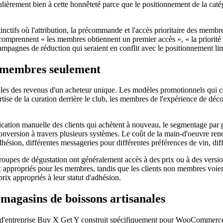
ièrement bien à cette honnêteté parce que le positionnement de la catégori
nctifs où l'attribution, la précommande et l'accès prioritaire des memb
omprennent « les membres obtiennent un premier accès », « la priorité de 
mpagnes de réduction qui seraient en conflit avec le positionnement lim
s membres seulement
les des revenus d'un acheteur unique. Les modèles promotionnels qui co
ise de la curation derrière le club, les membres de l'expérience de découve
ication manuelle des clients qui achètent à nouveau, le segmentage par p
conversion à travers plusieurs systèmes. Le coût de la main-d'oeuvre rend
ésion, différentes messageries pour différentes préférences de vin, diff
roupes de dégustation ont généralement accès à des prix ou à des versio
 appropriés pour les membres, tandis que les clients non membres voien
ix appropriés à leur statut d'adhésion.
agasins de boissons artisanales
 d'entreprise Buy X Get Y construit spécifiquement pour WooCommerce