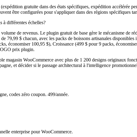
(expédition gratuite dans des états spécifiques, expédition accélérée pend
vent être configurées pour s'appliquer dans des régions spécifiques tand
 à différentes échelles?
lume de revenus. Le plugin gratuit de base gère le mécanisme de réduct
t de 79,99 $ chacun, avec les packs de boissons artisanales disponibles
packs, économiser 100,95 $), Croissance (499 $ pour 9 packs, économis
BOGO prix plugin.
magasin WooCommerce avec plus de 1 200 designs originaux fonctionna
gne, et décider si le passage architectural à l'intelligence promotionnell
e, codes zéro coupon. 499/année.
nnelle enterprise pour WooCommerce.