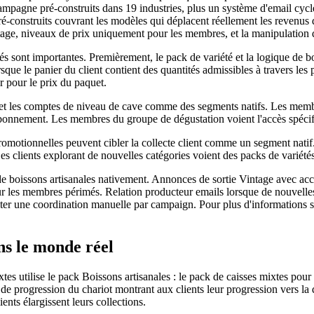
pagne pré-construits dans 19 industries, plus un système d'email cycl
é-construits couvrant les modèles qui déplacent réellement les revenus 
age, niveaux de prix uniquement pour les membres, et la manipulation d
tés sont importantes. Premièrement, le pack de variété et la logique de 
sque le panier du client contient des quantités admissibles à travers les 
r pour le prix du paquet.
 et les comptes de niveau de cave comme des segments natifs. Les membr
abonnement. Les membres du groupe de dégustation voient l'accès spéci
promotionnelles peuvent cibler la collecte client comme un segment natif
s clients explorant de nouvelles catégories voient des packs de variété
de boissons artisanales nativement. Annonces de sortie Vintage avec a
pour les membres périmés. Relation producteur emails lorsque de nouvel
er une coordination manuelle par campaign. Pour plus d'informations sur
ans le monde réel
s utilise le pack Boissons artisanales : le pack de caisses mixtes pour g
 de progression du chariot montrant aux clients leur progression vers la qu
ents élargissent leurs collections.