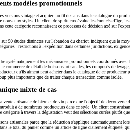
érents modèles promotionnels
s versions vintage et acquiert au fil des ans dans le catalogue du product
e nouveaux styles. Un client de spiritueux évalue les énoncés d'âge, les 
s cette catégorie reconnaissent ce processus de décision axé sur l'exper
s sur 50 études distinctes sur l'abandon du chariot, indiquent que la 
gories - restrictions à l'expédition dans certaines juridictions, exigence
entifie systématiquement les mécanismes promotionnels coordonnés avec l
le commerce de détail de boissons artisanales, les composés de levage, 
roducteur qu'ils aiment peut acheter dans le catalogue de ce producteu
coup plus importants que de traiter chaque transaction comme isolée.
canique mixte de cas
 vente artisanale de bière et de vin parce que l'objectif de découverte 
introduit à de nombreux producteurs dans ce style. Un client construisan
 catégorie à travers la dégustation veut des sélections curées plutôt que
ons artisanales parce que la réduction s'applique automatiquement lorsqu
 dans le total du panier comme un article de ligne clairement étiqueté, 