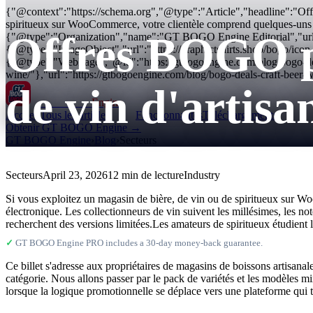
{"@context":"https://schema.org","@type":"Article","headline":"Offres
spiritueux sur WooCommerce, votre clientèle comprend quelques-uns de
Offres BOGO po
{"@type":"Organization","name":"GT BOGO Engine Editorial","url
{"@type":"ImageObject","url":"https://graphictshirts.shop/bogo/i
{"@type":"WebPage","@id":"https://gtbogoengine.com/blog/bogo-deals
wine/"},"url":"https://gtbogoengine.com/blog/bogo-deals-craft-beer-
de vin d'artisa
GT BOGO
Engine
Accueil
Tous les articles
Fonctionnalités
Téléchargements
Obtenir GT BOGO Engine →
GT BOGO Engine
›
Blog
›
Secteurs
Secteurs
April 23, 2026
12 min de lecture
Industry
Si vous exploitez un magasin de bière, de vin ou de spiritueux sur W
électronique. Les collectionneurs de vin suivent les millésimes, les note
recherchent des versions limitées.Les amateurs de spiritueux étudient l
✓
GT BOGO Engine PRO includes a 30-day money-back guarantee.
Ce billet s'adresse aux propriétaires de magasins de boissons artisa
catégorie. Nous allons passer par le pack de variétés et les modèles m
lorsque la logique promotionnelle se déplace vers une plateforme qui t