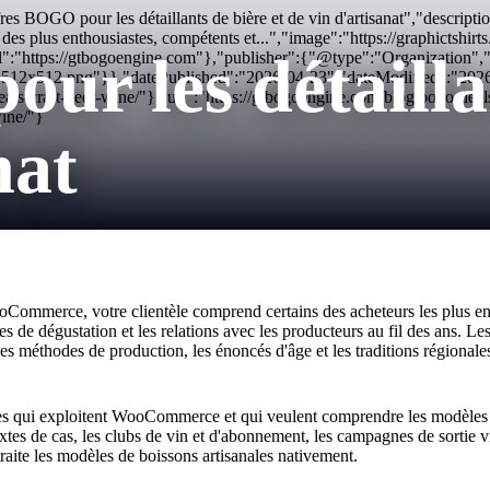
 BOGO pour les détaillants de bière et de vin d'artisanat","descriptio
s plus enthousiastes, compétents et...","image":"https://graphictshir
ur les détaillan
":"https://gtbogoengine.com"},"publisher":{"@type":"Organization
con-512x512.png"}},"datePublished":"2026-04-23","dateModified":"20
-craft-beer-wine/"},"url":"https://gtbogoengine.com/blog/bogo-deals-
wine/"}
nat
ooCommerce, votre clientèle comprend certains des acheteurs les plus 
s de dégustation et les relations avec les producteurs au fil des ans. Les 
es méthodes de production, les énoncés d'âge et les traditions régionale
nales qui exploitent WooCommerce et qui veulent comprendre les modèles 
ixtes de cas, les clubs de vin et d'abonnement, les campagnes de sortie
raite les modèles de boissons artisanales nativement.