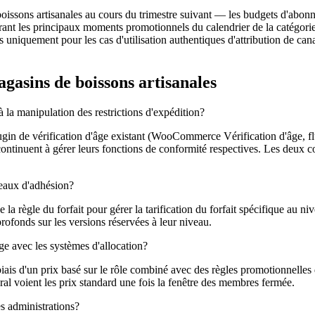
oissons artisanales au cours du trimestre suivant — les budgets d'abonn
ant les principaux moments promotionnels du calendrier de la catégorie.
niquement pour les cas d'utilisation authentiques d'attribution de canau
agasins de boissons artisanales
 à la manipulation des restrictions d'expédition?
 de vérification d'âge existant (WooCommerce Vérification d'âge, flux 
continuent à gérer leurs fonctions de conformité respectives. Les deux co
veaux d'adhésion?
e la règle du forfait pour gérer la tarification du forfait spécifique au n
ofonds sur les versions réservées à leur niveau.
e avec les systèmes d'allocation?
iais d'un prix basé sur le rôle combiné avec des règles promotionnelles 
néral voient les prix standard une fois la fenêtre des membres fermée.
es administrations?