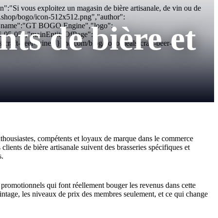
n":"Si vous exploitez un magasin de bière artisanale, de vin ou de
ts.shop/bogo/icon-512x512.png","author":
ts de bière et
","name":"GT BOGO Engine","logo":
26-05-05","mainEntityOfPage":
craft-beer-wine/"} ine.com/blog/bogo-deals-craft-beer-
enthousiastes, compétents et loyaux de marque dans le commerce
clients de bière artisanale suivent des brasseries spécifiques et
s.
promotionnels qui font réellement bouger les revenus dans cette
 vintage, les niveaux de prix des membres seulement, et ce qui change