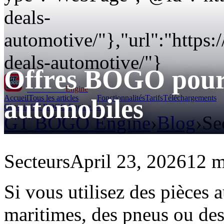
deals-
automotive/"},"url":"https
deals-automotive/"}
Offres BOGO pour l
GT BOGO
Engine
Accueil
Tous les articles
Fonctionnalités
Tarifs
Téléchargements
automobiles
Obtenir GT BOGO Engine →
GT BOGO Engine
›
Blog
›
Se
Secteurs
April 23, 2026
12 m
Si vous utilisez des pièces 
maritimes, des pneus ou des