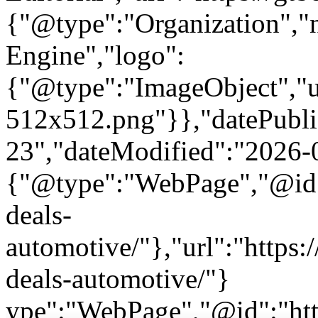
{"@type":"Organization"
Engine","logo":
{"@type":"ImageObject","url
512x512.png"}},"datePubli
23","dateModified":"2026-
{"@type":"WebPage","@id":
deals-
automotive/"},"url":"https
deals-automotive/"}
ype":"WebPage","@id":"htt