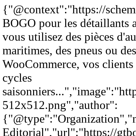
{"@context":"https://schem
BOGO pour les détaillants a
vous utilisez des pièces d'a
maritimes, des pneus ou des
WooCommerce, vos clients ma
cycles
saisonniers...","image":"htt
512x512.png","author":
{"@type":"Organization"
Editorial","url":"https://g