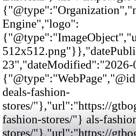
{"@type":"Organization"
Engine","logo":
{"@type":"ImageObject","url
512x512.png"}},"datePubli
23","dateModified":"2026-
{"@type":"WebPage","@id":
deals-fashion-
stores/"},"url":"https://gt
fashion-stores/"} als-fashio
stores/"},"url":"https://gt