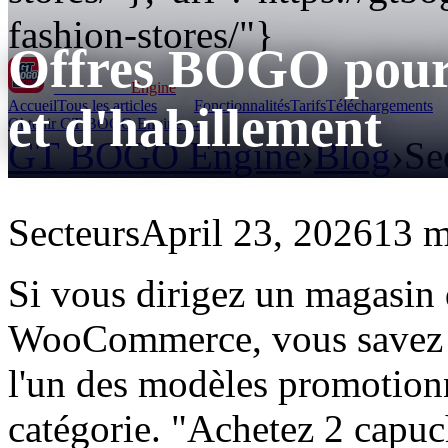
fashion-stores/"}
Offres BOGO pour 
GT BOGO
Engine
Accueil
Tous les articles
Fonctionnalités
Tarifs
Téléchargements
et d'habillement
Obtenir GT BOGO Engine →
GT BOGO Engine
›
Blog
›
Se
Secteurs
April 23, 2026
13 m
Si vous dirigez un magasin
WooCommerce, vous savez d
l'un des modèles promotionn
catégorie. "Achetez 2 capuc