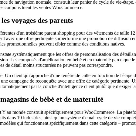
ence de navigation normale, construit leur panier de cycle de vie-étape, 
odes coupons tuent les ventes WooCommerce.
r les voyages des parents
fférentes d'un troisième parent shopping pour des vêtements de taille 12
nt avec une offre pertinente surperforme une promotion de diffusion env
ègles promotionnelles peuvent cibler comme des conditions natives.
nstate systématiquement que les offres de personnalisation des détaillant
sion. Les composés d'amélioration en bébé et en maternité parce que le p
ies de détail moins structurées ne peuvent pas correspondre.
e. Un client qui approche d'une fenêtre de taille en fonction de l'étap
oit une campagne de reconquête avec une offre de catégorie pertinente. Un
omatiquement par la couche d'intelligence client plutôt que d'exiger la c
agasins de bébé et de maternité
 Y au monde construit spécifiquement pour WooCommerce. La platefo
s dans 19 industries, ainsi qu'un système d'email cycle de vie complet
modèles qui fonctionnent spécifiquement dans cette catégorie – promotio