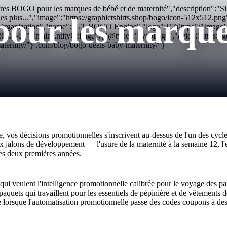
res BOGO pour les marques de bébé et de maternité","description":"S
ur les marques
vie les plus...","image":"https://graphictshirts.shop/bogo/icon-512x
:"Organization","name":"GT BOGO Engine","logo":{"@type":"ImageObjec
26-05-05","mainEntityOfPage":{"@type":"WebPage","@id":"https://g
aternity/"} .com/blog/bogo-deals-baby-maternity/"}
vos décisions promotionnelles s'inscrivent au-dessus de l'un des cycl
ux jalons de développement — l'usure de la maternité à la semaine 12, l'
les deux premières années.
 qui veulent l'intelligence promotionnelle calibrée pour le voyage des p
uets qui travaillent pour les essentiels de pépinière et de vêtements de
 lorsque l'automatisation promotionnelle passe des codes coupons à des rè