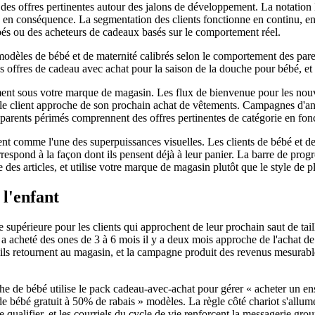
es des offres pertinentes autour des jalons de développement. La notation
s en conséquence. La segmentation des clients fonctionne en continu, en
bés ou des acheteurs de cadeaux basés sur le comportement réel.
les de bébé et de maternité calibrés selon le comportement des parent
s offres de cadeau avec achat pour la saison de la douche pour bébé, et 
ent sous votre marque de magasin. Les flux de bienvenue pour les nouve
 le client approche de son prochain achat de vêtements. Campagnes d'anniv
rents périmés comprennent des offres pertinentes de catégorie en foncti
nt comme l'une des superpuissances visuelles. Les clients de bébé et d
orrespond à la façon dont ils pensent déjà à leur panier. La barre de pr
 des articles, et utilise votre marque de magasin plutôt que le style de pl
 l'enfant
érieure pour les clients qui approchent de leur prochain saut de taille 
 acheté des ones de 3 à 6 mois il y a deux mois approche de l'achat de t
u'ils retournent au magasin, et la campagne produit des revenus mesurabl
 bébé utilise le pack cadeau-avec-achat pour gérer « acheter un ensemb
de bébé gratuit à 50% de rabais » modèles. La règle côté chariot s'allum
 qualifier, et les courriels du cycle de vie renforcent la messagerie gro