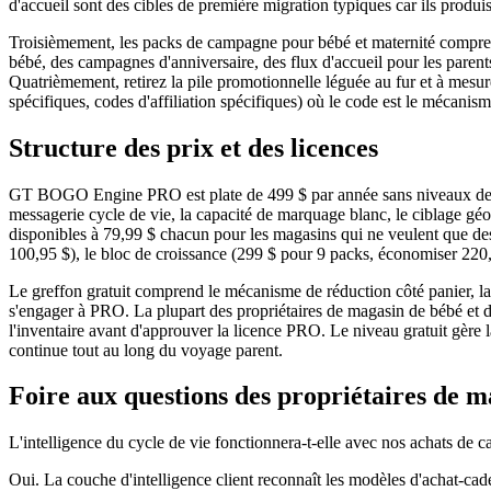
d'accueil sont des cibles de première migration typiques car ils produi
Troisièmement, les packs de campagne pour bébé et maternité comprenn
bébé, des campagnes d'anniversaire, des flux d'accueil pour les pare
Quatrièmement, retirez la pile promotionnelle léguée au fur et à mesur
spécifiques, codes d'affiliation spécifiques) où le code est le mécanism
Structure des prix et des licences
GT BOGO Engine PRO est plate de 499 $ par année sans niveaux de prix 
messagerie cycle de vie, la capacité de marquage blanc, le ciblage gé
disponibles à 79,99 $ chacun pour les magasins qui ne veulent que des
100,95 $), le bloc de croissance (299 $ pour 9 packs, économiser 220
Le greffon gratuit comprend le mécanisme de réduction côté panier, la 
s'engager à PRO. La plupart des propriétaires de magasin de bébé et de
l'inventaire avant d'approuver la licence PRO. Le niveau gratuit gère 
continue tout au long du voyage parent.
Foire aux questions des propriétaires de m
L'intelligence du cycle de vie fonctionnera-t-elle avec nos achats de c
Oui. La couche d'intelligence client reconnaît les modèles d'achat-cad