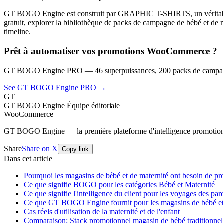
GT BOGO Engine est construit par GRAPHIC T-SHIRTS, un véritable m
gratuit, explorer la bibliothèque de packs de campagne de bébé et de ma
timeline.
Prêt à automatiser vos promotions WooCommerce ?
GT BOGO Engine PRO — 46 superpuissances, 200 packs de campagn
See GT BOGO Engine PRO →
GT
GT BOGO Engine Équipe éditoriale
WooCommerce
GT BOGO Engine — la première plateforme d'intelligence promotio
Share
Share on X
Copy link
Dans cet article
Pourquoi les magasins de bébé et de maternité ont besoin de pr
Ce que signifie BOGO pour les catégories Bébé et Maternité
Ce que signifie l'intelligence du client pour les voyages des par
Ce que GT BOGO Engine fournit pour les magasins de bébé et
Cas réels d'utilisation de la maternité et de l'enfant
Comparaison: Stack promotionnel magasin de bébé tradition