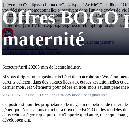
{"@context":"https://schema.org","@type":"Article","headline":"Off
Offres BOGO po
vos décisions promotionnelles s'inscrivent dans l'un des cycles de 
Editorial","url":"https://gtbogoengine.com"},"publisher":{"@type"
512x512.png"}},"datePublished":"2026-04-23","dateModified":"20
maternity/"},"url":"https://gtbogoengine.com/blog/bogo-deals-baby-m
maternité
GT BOGO
Engine
Accueil
Tous les articles
Fonctionnalités
Téléchargements
Obtenir GT BOGO Engine →
GT BOGO Engine
›
Blog
›
Secteurs
Secteurs
April 2026
5 min de lecture
Industry
Si vous dirigez un magasin de bébé et de maternité sur WooCommerce, 
parents achètent dans des vagues liées aux étapes gestationnelles et a
dernier mois, les vêtements pour bébés en trois mois sautent pendant 
✓
GT BOGO Engine PRO includes a 30-day money-back guarantee.
Ce poste est pour les propriétaires de magasin de bébé et de maternité
générique. Nous allons marcher à travers le BOGO et les modèles de paq
dans cette catégorie que presque n'importe quel autre, et ce qui change
développement.