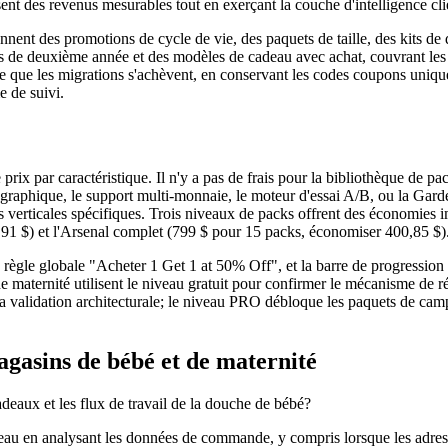
sent des revenus mesurables tout en exerçant la couche d'intelligence cli
ent des promotions de cycle de vie, des paquets de taille, des kits de
nts de deuxième année et des modèles de cadeau avec achat, couvrant l
e que les migrations s'achèvent, en conservant les codes coupons uniquem
e de suivi.
par caractéristique. Il n'y a pas de frais pour la bibliothèque de pac
ographique, le support multi-monnaie, le moteur d'essai A/B, ou la Gard
 verticales spécifiques. Trois niveaux de packs offrent des économies 
,91 $) et l'Arsenal complet (799 $ pour 15 packs, économiser 400,85 $)
règle globale "Acheter 1 Get 1 at 50% Off", et la barre de progression d
 maternité utilisent le niveau gratuit pour confirmer le mécanisme de r
la validation architecturale; le niveau PRO débloque les paquets de campa
agasins de bébé et de maternité
adeaux et les flux de travail de la douche de bébé?
eau en analysant les données de commande, y compris lorsque les adresse