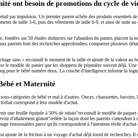
ité ont besoin de promotions du cycle de vi
détail par impulsion. Un premier parent achète des produits essentiels de
ents de taille 3-6, puis des vêtements de taille 6-9, et ainsi de suite a
e, fondées sur 50 études distinctes sur l'abandon du panier, placent l
x parents font des recherches approfondies, comparent plusieurs détailla
uchage sans » reconnaît le moment de la taille et ajoute de la valeur au
nse le modèle de panier que les shoppers de pépinière suivent déjà. Une
ping pour le bébé numéro deux. La couche d'intelligence informe la logi
Bébé et Maternité
ous-catégories de bébé et mal à d'autres. Onces, chaussettes, bavoirs, 
forfait correspond à leur modèle d'achat.
nir une feuille équipée à 50% de rabais"reconnaît le modèle de paquet
rvoir d'allaitement gratuit"reflète la façon dont les parents s'attendent
tage émoussables parce qu'ils correspondent à l'intention réelle d'achat 
 ajoute de la friction à un voyage d'achat déjà lourd de recherche). Il 