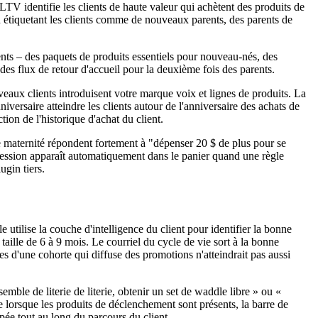
 LTV identifie les clients de haute valeur qui achètent des produits de
 étiquetant les clients comme de nouveaux parents, des parents de
s – des paquets de produits essentiels pour nouveau-nés, des
des flux de retour d'accueil pour la deuxième fois des parents.
aux clients introduisent votre marque voix et lignes de produits. La
ersaire atteindre les clients autour de l'anniversaire des achats de
on de l'historique d'achat du client.
e maternité répondent fortement à "dépenser 20 $ de plus pour se
ogression apparaît automatiquement dans le panier quand une règle
ugin tiers.
utilise la couche d'intelligence du client pour identifier la bonne
aille de 6 à 9 mois. Le courriel du cycle de vie sort à la bonne
es d'une cohorte qui diffuse des promotions n'atteindrait pas aussi
le de literie de literie, obtenir un set de waddle libre » ou «
e lorsque les produits de déclenchement sont présents, la barre de
upée tout au long du parcours du client.