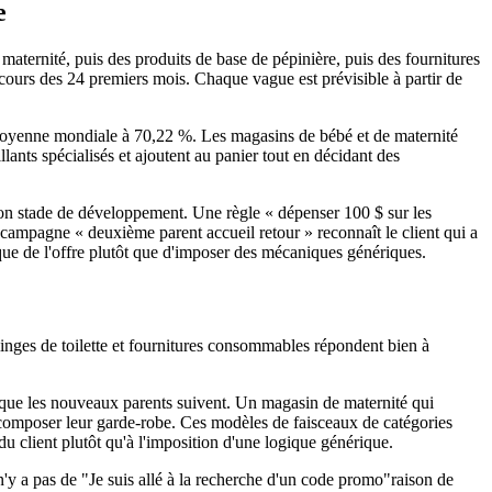
e
 maternité, puis des produits de base de pépinière, puis des fournitures
u cours des 24 premiers mois. Chaque vague est prévisible à partir de
a moyenne mondiale à 70,22 %. Les magasins de bébé et de maternité
nts spécialisés et ajoutent au panier tout en décidant des
 bon stade de développement. Une règle « dépenser 100 $ sur les
 campagne « deuxième parent accueil retour » reconnaît le client qui a
que de l'offre plutôt que d'imposer des mécaniques génériques.
linges de toilette et fournitures consommables répondent bien à
 que les nouveaux parents suivent. Un magasin de maternité qui
 à composer leur garde-robe. Ces modèles de faisceaux de catégories
du client plutôt qu'à l'imposition d'une logique générique.
n'y a pas de "Je suis allé à la recherche d'un code promo"raison de