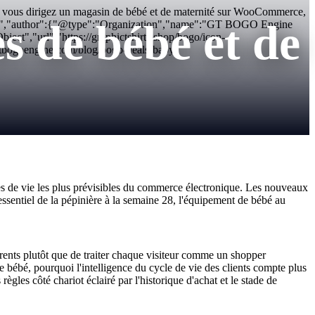
i vous dirigez un magasin de bébé et de maternité sur WooCommerce,
 de bébé et de
512.png","author":{"@type":"Organization","name":"GT BOGO Engine
t","url":"https://graphictshirts.shop/bogo/icon-
tbogoengine.com/blog/bogo-deals-baby-
es de vie les plus prévisibles du commerce électronique. Les nouveaux
essentiel de la pépinière à la semaine 28, l'équipement de bébé au
arents plutôt que de traiter chaque visiteur comme un shopper
 bébé, pourquoi l'intelligence du cycle de vie des clients compte plus
gles côté chariot éclairé par l'historique d'achat et le stade de