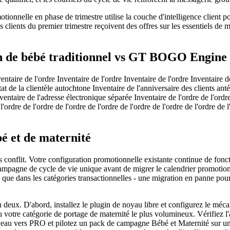
nelle en phase de trimestre utilise la couche d'intelligence client pour 
lients du premier trimestre reçoivent des offres sur les essentiels de m
n de bébé traditionnel vs GT BOGO Engine
taire de l'ordre Inventaire de l'ordre Inventaire de l'ordre Inventaire de
tat de la clientèle autochtone Inventaire de l'anniversaire des clients a
taire de l'adresse électronique séparée Inventaire de l'ordre de l'ordre d
 l'ordre de l'ordre de l'ordre de l'ordre de l'ordre de l'ordre de l'ordre de l
é et de maternité
ans conflit. Votre configuration promotionnelle existante continue de 
campagne de cycle de vie unique avant de migrer le calendrier promotion
 que dans les catégories transactionnelles - une migration en panne pour
deux. D'abord, installez le plugin de noyau libre et configurez le méca
r, ou votre catégorie de portage de maternité le plus volumineux. Vérifiez 
eau vers PRO et pilotez un pack de campagne Bébé et Maternité sur un v