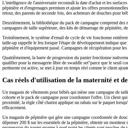
L'intelligence de l'anniversaire reconnaît la date d'achat et les surfac
pépinière et d'engrenages premium et ajuste les offres promotionnelle
retour, des parents de seconde fois, des acheteurs de douches pour bé
Deuxièmement, la bibliothèque du pack de campagne comprend des modè
campagnes de taille supérieure, des kits de démarrage de pépinière, de
Troisièmement, le système d'email de cycle de vie fonctionne entièrem
taille-up rappelle le feu lorsque l'étape de développement indique que
pépinière et d'équipement passé. Campagnes de récupération pour les pa
Quatrièmement, la barre de progression du panier fonctionne nativeme
qualifier pour la messagerie libre de swaddle set"parce que le seuil c
pertinente est active, se met à jour en temps réel comme le client ajoute
Cas réels d'utilisation de la maternité et de
Un magasin de vêtements pour bébés qui mène une campagne de taille sup
cohorte et le pack de campagne pour coordonner l'offre. Un client qui a
proximité, la règle côté chariot applique un rabais sur le paquet lorsq
efficacement.
Un magasin de pépinière qui gère une campagne coordonnée de douche de
dépenser 200 $ sur les essentiels de la pépinière, obtenir un moniteur 
progression du panier montre à quel point les clients sont proches de se