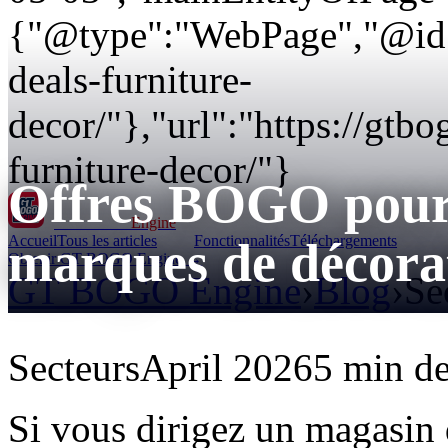
{"@type":"WebPage","@id":
deals-furniture-
decor/"},"url":"https://gtb
furniture-decor/"}
Offres BOGO pour l
GT BOGO
Engine
Accueil
Tous les articles
Fonctionnalités
Téléchargements
marques de décorat
Obtenir GT BOGO Engine →
GT BOGO Engine
›
Blog
›
Se
Secteurs
April 2026
5 min de
Si vous dirigez un magasin 