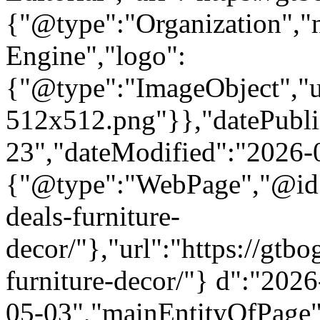
{"@type":"Organization"
Engine","logo":
{"@type":"ImageObject","url
512x512.png"}},"datePubli
23","dateModified":"2026-
{"@type":"WebPage","@id":
deals-furniture-
decor/"},"url":"https://gtb
furniture-decor/"} d":"202
05-03","mainEntityOfPage"