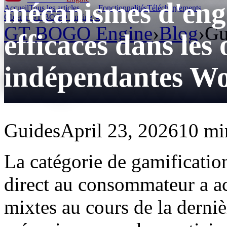
mécanismes d'eng
Accueil
Tous les articles
Fonctionnalités
Téléchargements
Obtenir GT BOGO Engine →
GT BOGO Engine
›
Blog
›
Gu
efficaces dans les
indépendantes 
Guides
April 23, 2026
10 mi
La catégorie de gamificatio
direct au consommateur a ac
mixtes au cours de la derni