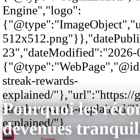
Engine","logo":
{"@type":"ImageObject","url
512x512.png"}},"datePubli
23","dateModified":"2026-
{"@type":"WebPage","@id"
streak-rewards-
explained/"},"url":"https
Pourquoi les réco
streak-rewards-explained/"
explained/"}
devenues tranquil
GT BOGO
Engine