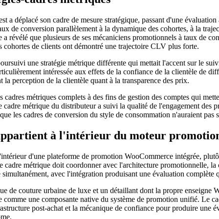
t a déplacé son cadre de mesure stratégique, passant d'une évaluation 
aux de conversion parallèlement à la dynamique des cohortes, à la traje
ve a révélé que plusieurs de ses mécaniciens promotionnels à taux de co
es cohortes de clients ont démontré une trajectoire CLV plus forte.
suivi une stratégie métrique différente qui mettait l'accent sur le suiv
ticulièrement intéressée aux effets de la confiance de la clientèle de di
t la perception de la clientèle quant à la transparence des prix.
es cadres métriques complets à des fins de gestion des comptes qui mettent
 cadre métrique du distributeur a suivi la qualité de l'engagement des p
que les cadres de conversion du style de consommation n'auraient pas sa
appartient à l'intérieur du moteur promotio
 l'intérieur d'une plateforme de promotion WooCommerce intégrée, plutô
cadre métrique doit coordonner avec l'architecture promotionnelle, la co
lité simultanément, avec l'intégration produisant une évaluation complète 
outure urbaine de luxe et un détaillant dont la propre enseigne Wo
 comme une composante native du système de promotion unifié. Le cadre 
infrastructure post-achat et la mécanique de confiance pour produire un
ome.