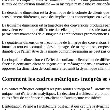
le taux de conversion lui-même — la métrique reste d'une valeur opér
La deuxième dimension est la dynamique de la cohorte de clients que l
sensiblement différentes, avec des implications économiques en aval q
La troisième dimension est la trajectoire des conversions produites p
une valeur économique différente de celle qui produit une seule trans
permet aux marchands de distinguer les architectures promotionnelles 
La quatrième dimension est l'économie de la marge des conversions à 
immédiat tout en accumulant des dommages de marge qui se composent à
durable que l'alternative de la marge comprimée-margin ne peut pas c
La cinquième dimension est l'effet de confiance client-client de diff
éroder la confiance client de façons qui se mélangent dans la relation 
opposée. La dimension de confiance-effet saisit la dynamique client-lie
Comment les cadres métriques intégrés se 
Les cadres métriques complets les plus solides s'intègrent à l'architect
uniquement d'artefacts analytiques. La décision d'architecture promot
et les effets de confiance client-client de l'architecture considérée.
L'intégration s'étend à l'architecture post-achat qui capture la dynam