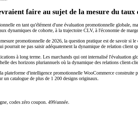
ient faire au sujet de la mesure du taux 
nelle en tant qu'élément d'une évaluation promotionnelle globale, mais
aux dynamiques de cohorte, à la trajectoire CLV, à l'économie de marge e
sure promotionnelle de 2026, la question pratique est de savoir si le c
i pourrait ne pas saisir adéquatement la dynamique de relation client q
mplications à long terme. Les marchands qui ont internalisé l'évaluation 
elle des horizons pluriannuels où la dynamique des relations client-cli
e, la plateforme d'intelligence promotionnelle WooCommerce construi
r un catalogue de plus de 1 200 designs originaux.
e, codes zéro coupon. 499/année.