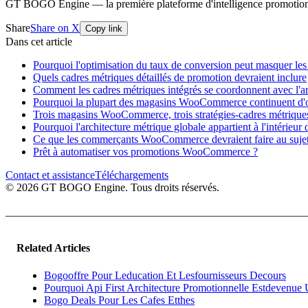
GT BOGO Engine — la première plateforme d'intelligence promotio
Share
Share on X
Copy link
Dans cet article
Pourquoi l'optimisation du taux de conversion peut masquer les 
Quels cadres métriques détaillés de promotion devraient inclure
Comment les cadres métriques intégrés se coordonnent avec l'ar
Pourquoi la plupart des magasins WooCommerce continuent d'op
Trois magasins WooCommerce, trois stratégies-cadres métrique
Pourquoi l'architecture métrique globale appartient à l'intérieu
Ce que les commerçants WooCommerce devraient faire au sujet
Prêt à automatiser vos promotions WooCommerce ?
Contact et assistance
Téléchargements
© 2026 GT BOGO Engine. Tous droits réservés.
Related Articles
Bogooffre Pour Leducation Et Lesfournisseurs Decours
Pourquoi Api First Architecture Promotionnelle Estdevenue
Bogo Deals Pour Les Cafes Etthes