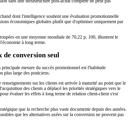
rsion sans une infrastructure post-achat complète ne peut pas
chand dont l'intelligence soutient une évaluation promotionnelle
ensions économiques globales plutôt que d'optimiser uniquement par
groupées en une moyenne mondiale de 70,22 p. 100, illustrent le
 l'économie à long terme.
 de conversion seul
 principale mesure du succès promotionnel est l'habitude
 plus large des praticiens.
renseignements sur les clients est arrivée à maturité au point que le
cquisition des clients a déplacé les priorités stratégiques vers le
r évaluer les effets à long terme de relation client-client s'est
stratégique que la recherche plus vaste documente depuis des années.
urables que les alternatives axées sur la conversion ne peuvent pas