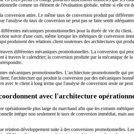
ationnelle comme un élément de l'évaluation globale, même si elle est d
a conversion attire. Le même taux de conversion produit par différentes
ue l'analyse du taux de conversion ne peut pas se faire sentir adéquate
ar différentes mécaniques promotionnelles pour la durée de vie du clien
action suivie d'une curn, même lorsque les métriques de conversion imm
qui produisent des relations client soutenues des architectures qui pr
travers différentes mécaniques promotionnelles. La conversion qui pro
 travers le calendrier; la conversion produite par la mécanique de la
orrespondre.
érentes mécaniques promotionnelles. L'architecture promotionnelle qui 
client; l'architecture qui produit la conversion par des mécaniques honnê
n avec le client à long terme que l'analyse de conversion seule ne peut s
coordonnent avec l'architecture opérationne
ure opérationnelle plus large du marchand afin que les extrants métriques 
ionnelle intègre non seulement le taux de conversion immédiat, mais au
ique relation-développement suite à des conversions promotionnelles. Le