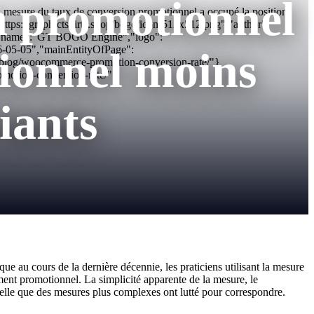
n promotionnel
mesure du taux de conversion promotionnel a occupé la position
"https://graphictshirts.shop/bogo/icon-512x512.png","author":
","name":"GT BOGO Engine","logo":
26-05-05","mainEntityOfPage":
ionnel moins
/blog/woocommerce-promotion-conversion-rate/"}
motion-conversion-rate/"}
iants
 au cours de la dernière décennie, les praticiens utilisant la mesure
ment promotionnel. La simplicité apparente de la mesure, le
nnelle que des mesures plus complexes ont lutté pour correspondre.