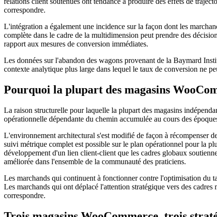
relations client soutenues ont tendance à produire des effets de traje
correspondre.
L'intégration a également une incidence sur la façon dont les marchand
complète dans le cadre de la multidimension peut prendre des décision
rapport aux mesures de conversion immédiates.
Les données sur l'abandon des wagons provenant de la Baymard Institu
contexte analytique plus large dans lequel le taux de conversion ne p
Pourquoi la plupart des magasins WooComm
La raison structurelle pour laquelle la plupart des magasins indépen
opérationnelle dépendante du chemin accumulée au cours des époques o
L'environnement architectural s'est modifié de façon à récompenser de p
suivi métrique complet est possible sur le plan opérationnel pour la plu
développement d'un lien client-client que les cadres globaux soutiennen
améliorée dans l'ensemble de la communauté des praticiens.
Les marchands qui continuent à fonctionner contre l'optimisation du t
Les marchands qui ont déplacé l'attention stratégique vers des cadres
correspondre.
Trois magasins WooCommerce, trois straté