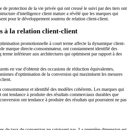
de protection de la vie privée qui ont creusé le suivi par des tiers ont
astructure d'intelligence client mature a révélé que les marques qui
ent pour le développement soutenu de relation client-client.
 la relation client-client
optimisation promotionnelle à court terme affecte la dynamique client-
mie de marque directe-consommateur, ont constamment identifié des
terme inférieure aux architectures qui optimisent par rapport à des
uents en vue d'obtenir des occasions de réduction équivalentes,
nismes d'optimisation de la conversion qui maximisent les mesures
client.
au consommateur et identifié des modèles cohérents. Les marques qui
ient ont tendance à produire des résultats commerciaux durables que
conversion ont tendance à produire des résultats qui pourraient ne pas
res de taux de conversion ne saisissent pas. La première dimension est