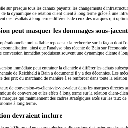
le sur presque tous les canaux payants; les changements d'infrastructure 
te de la dynamique de relation client-client à long terme grâce à une infr
t des résultats à long terme différents de ceux des marques qui optimis
ion peut masquer les dommages sous-jacents à
opérationnelle moins fiable repose sur la recherche sur la façon dont l'
 personnalisation, ainsi que l'analyse plus récente de Bain sur l'écono
e conversion immédiat produisent souvent une dynamique cliente à long 
sion immédiate peut entraîner la clientèle à différer les achats subséq
entale de Reichheld à Bain a documenté il y a des décennies. Les méca
e des prix du marchand de manière à se renforcer dans toute la relation 
aux de conversion-vs-client-vie-vie-valeur dans les marques directes 
amique de conversion et les effets à long terme sur la relation client-cl
s marques qui maintiennent des cadres stratégiques axés sur les taux de 
conomie à long terme.
ion devraient inclure
lle en 2026 prend en charge plusieurs dimensions distinctes que les cad