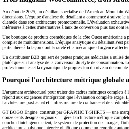
Au début de 2025, un détaillant spécialisé de l'American Mountain Wes
dimensions. L'équipe d'analyse du détaillant a commencé à suivre le t
clientèle dans son architecture promotionnelle. L'évaluation exhausti
inférieures à celles d'alternatives à taux de conversion plus bas dont l
Une boutique de produits cosmétiques de la côte Ouest américaine a pour
complet de multidimensions. L'équipe analytique du détaillant s'est par
particulière à la façon dont la rareté et la mécanique d'urgence affecten
Un distributeur B2B qui sert de petites pratiques médicales a utilisé d
plutôt que sur l'analyse de la conversion du style de consommation. Le
professionnelles et la dynamique de progression du niveau de compte 
Pourquoi l'architecture métrique globale 
L'argument architectural pour traiter des cadres métriques complets à
répond aux exigences d'intégration que l'évaluation complète exige. Le 
l'architecture post-achat et l'infrastructure de confiance et de crédibi
GT BOGO Engine, construit par GRAPHIC T-SHIRTS — une marque de c
douze cents designs originaux — gère l'architecture métrique complète
couche d'intelligence client, le système de protection des marges, l'
architecture analytique intégrée plutôt que comme un reporting auton