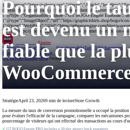
Pourquoi le ta
{"@context":"https://schema.org","@type":"Article","headline":"Ta
centrale dans les tableaux de bord indépendants du commerce électroni
{"@type":"Organization","name":"GT BOGO Engine Editorial","url
{"@type":"ImageObject","url":"https://graphictshirts.shop/bogo/i
est devenu un 
{"@type":"WebPage","@id":"https://gtbogoengine.com/blog/woocomm
"@id":"https://gtbogoengine.com/blog/woocommerce-promotion-conve
fiable que la p
GT BOGO
Engine
Accueil
Tous les articles
Fonctionnalités
Tarifs
Téléchargements
Obtenir GT BOGO Engine →
GT BOGO Engine
›
Blog
›
Stratégie
WooCommerc
Stratégie
April 23, 2026
9 min de lecture
Store Growth
La mesure du taux de conversion promotionnelle a occupé la position c
pour évaluer l'efficacité de la campagne, comparer les mécanismes prom
pourcentage de visiteurs qui ont effectué des transactions au cours d'u
✓
GT BOGO Engine PRO includes a 30-day money-back guarantee.