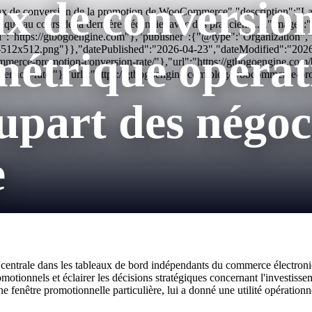
ux de conversio
ux de conversion de la promotion de WooCommerce","description":"La 
que au cours de la dernière décennie, avec des praticiens...","image":
":"https://gtbogoengine.com"},"publisher":{"@type":"Organization
con-512x512.png"}},"datePublished":"2026-04-23","dateModified":"20
métrique opérat
erce-promotion-conversion-rate/"},"url":"https://gtbogoengine.com
rsion-rate/"},"url":"https://gtbogoengine.com/blog/woocommerce-pro
lupart des négoc
e
entrale dans les tableaux de bord indépendants du commerce électronique
otionnels et éclairer les décisions stratégiques concernant l'investisse
ne fenêtre promotionnelle particulière, lui a donné une utilité opératio