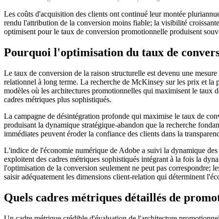
Les coûts d'acquisition des clients ont continué leur montée pluriannuel
rendu l'attribution de la conversion moins fiable; la visibilité croissan
optimisent pour le taux de conversion promotionnelle produisent souven
Pourquoi l'optimisation du taux de convers
Le taux de conversion de la raison structurelle est devenu une mesure 
relationnel à long terme. La recherche de McKinsey sur les prix et la
modèles où les architectures promotionnelles qui maximisent le taux d
cadres métriques plus sophistiqués.
La campagne de désintégration profonde qui maximise le taux de conver
produisant la dynamique stratégique-abandon que la recherche fondam
immédiates peuvent éroder la confiance des clients dans la transparenc
L'indice de l'économie numérique de Adobe a suivi la dynamique des t
exploitent des cadres métriques sophistiqués intégrant à la fois la dyn
l'optimisation de la conversion seulement ne peut pas correspondre; le
saisir adéquatement les dimensions client-relation qui déterminent l'é
Quels cadres métriques détaillés de promot
Un cadre métrique crédible d'évaluation de l'architecture promotionne