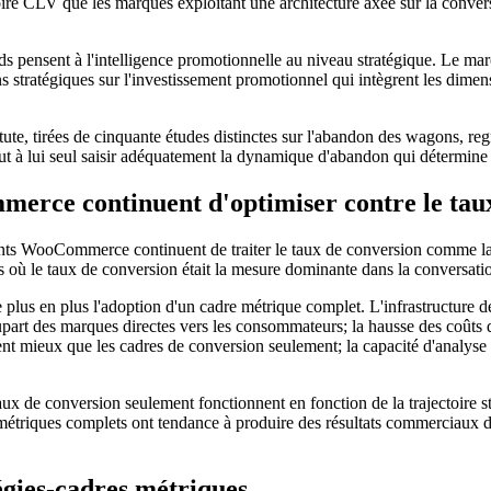
ctoire CLV que les marques exploitant une architecture axée sur la conve
s pensent à l'intelligence promotionnelle au niveau stratégique. Le mar
s stratégiques sur l'investissement promotionnel qui intègrent les dim
te, tirées de cinquante études distinctes sur l'abandon des wagons, re
eut à lui seul saisir adéquatement la dynamique d'abandon qui détermine
erce continuent d'optimiser contre le taux
dants WooCommerce continuent de traiter le taux de conversion comme la
ù le taux de conversion était la mesure dominante dans la conversation
lus en plus l'adoption d'un cadre métrique complet. L'infrastructure de 
part des marques directes vers les consommateurs; la hausse des coûts d'a
t mieux que les cadres de conversion seulement; la capacité d'analyse pou
aux de conversion seulement fonctionnent en fonction de la trajectoire 
 métriques complets ont tendance à produire des résultats commerciaux d
gies-cadres métriques