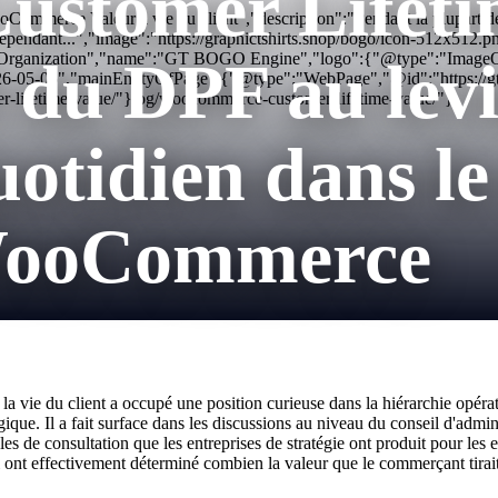
Customer Lifeti
ommerce Valeur à vie du client","description":"Pendant la plupart des 
 indépendant...","image":"https://graphictshirts.shop/bogo/icon-512
:"Organization","name":"GT BOGO Engine","logo":{"@type":"ImageObjec
 du DPF au levi
26-05-05","mainEntityOfPage":{"@type":"WebPage","@id":"https://g
r-lifetime-value/"} og/woocommerce-customer-lifetime-value/"}
otidien dans le
WooCommerce
 la vie du client a occupé une position curieuse dans la hiérarchie opé
ue. Il a fait surface dans les discussions au niveau du conseil d'administ
tables de consultation que les entreprises de stratégie ont produit pour le
ui ont effectivement déterminé combien la valeur que le commerçant tirait