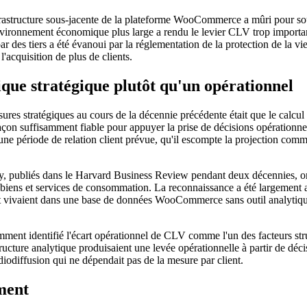
astructure sous-jacente de la plateforme WooCommerce a mûri pour souten
l'environnement économique plus large a rendu le levier CLV trop importan
par des tiers a été évanoui par la réglementation de la protection de la 
l'acquisition de plus de clients.
ue stratégique plutôt qu'un opérationnel
ures stratégiques au cours de la décennie précédente était que le calcul
çon suffisamment fiable pour appuyer la prise de décisions opérationne
d'une période de relation client prévue, qu'il escompte la projection comme 
bliés dans le Harvard Business Review pendant deux décennies, ont éta
de biens et services de consommation. La reconnaissance a été largement a
nt vivaient dans une base de données WooCommerce sans outil analytiq
mment identifié l'écart opérationnel de CLV comme l'un des facteurs str
cture analytique produisaient une levée opérationnelle à partir de déc
adiodiffusion qui ne dépendait pas de la mesure par client.
ment