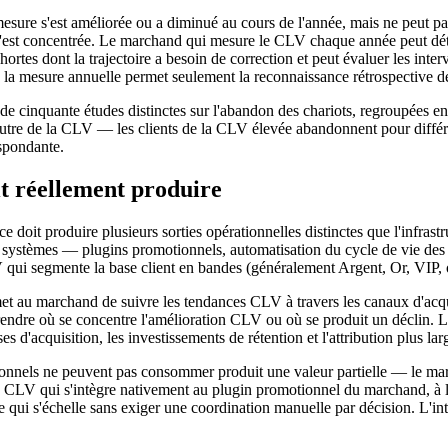
re s'est améliorée ou a diminué au cours de l'année, mais ne peut pas 
on s'est concentrée. Le marchand qui mesure le CLV chaque année peut dé
hortes dont la trajectoire a besoin de correction et peut évaluer les in
; la mesure annuelle permet seulement la reconnaissance rétrospective d
s de cinquante études distinctes sur l'abandon des chariots, regroupées
re de la CLV — les clients de la CLV élevée abandonnent pour différente
espondante.
 réellement produire
 doit produire plusieurs sorties opérationnelles distinctes que l'infra
systèmes — plugins promotionnels, automatisation du cycle de vie des co
 qui segmente la base client en bandes (généralement Argent, Or, VIP, o
et au marchand de suivre les tendances CLV à travers les canaux d'acqui
rendre où se concentre l'amélioration CLV ou où se produit un déclin. 
 d'acquisition, les investissements de rétention et l'attribution plus larg
onnels ne peuvent pas consommer produit une valeur partielle — le marc
 CLV qui s'intègre nativement au plugin promotionnel du marchand, à l'i
lle qui s'échelle sans exiger une coordination manuelle par décision. L'i