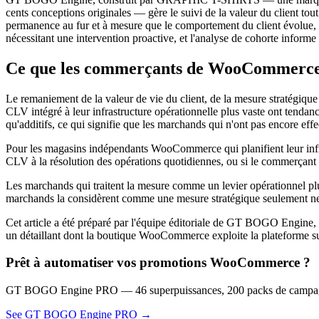
cents conceptions originales — gère le suivi de la valeur du client to
permanence au fur et à mesure que le comportement du client évolue, les
nécessitant une intervention proactive, et l'analyse de cohorte informe l
Ce que les commerçants de WooCommerce d
Le remaniement de la valeur de vie du client, de la mesure stratégique 
CLV intégré à leur infrastructure opérationnelle plus vaste ont tendance
qu'additifs, ce qui signifie que les marchands qui n'ont pas encore effe
Pour les magasins indépendants WooCommerce qui planifient leur infrast
CLV à la résolution des opérations quotidiennes, ou si le commerçant 
Les marchands qui traitent la mesure comme un levier opérationnel pl
marchands la considèrent comme une mesure stratégique seulement ne
Cet article a été préparé par l'équipe éditoriale de GT BOGO Engin
un détaillant dont la boutique WooCommerce exploite la plateforme su
Prêt à automatiser vos promotions WooCommerce ?
GT BOGO Engine PRO — 46 superpuissances, 200 packs de campagn
See GT BOGO Engine PRO →