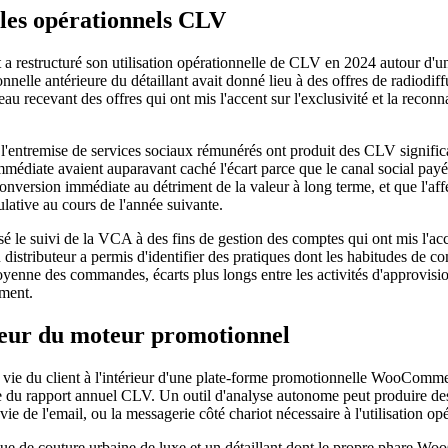
les opérationnels CLV
 restructuré son utilisation opérationnelle de CLV en 2024 autour d'une 
nnelle antérieure du détaillant avait donné lieu à des offres de radiodif
 recevant des offres qui ont mis l'accent sur l'exclusivité et la reconnai
r l'entremise de services sociaux rémunérés ont produit des CLV signific
mmédiate avaient auparavant caché l'écart parce que le canal social payé
onversion immédiate au détriment de la valeur à long terme, et que l'af
lative au cours de l'année suivante.
sé le suivi de la VCA à des fins de gestion des comptes qui ont mis l'acc
du distributeur a permis d'identifier des pratiques dont les habitudes 
nne des commandes, écarts plus longs entre les activités d'approvisionn
ement.
rieur du moteur promotionnel
a vie du client à l'intérieur d'une plate-forme promotionnelle WooCommer
enne du rapport annuel CLV. Un outil d'analyse autonome peut produire 
ie de l'email, ou la messagerie côté chariot nécessaire à l'utilisation opé
outure urbaine de luxe et un détaillant dont le propre phare WooCo