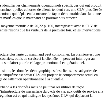
identifier les changements opérationnels spécifiques qui ont produit
terminer quelles cohortes de clients tendent vers une CLV plus élevée
terventions qui déplacent la mesure de façon démontrable dans la bonne
es modèles que le marchand ne pourrait plus affecter.
 en moyenne mondiale de 70,22 p. 100, interagissent avec la CLV de
s raisons que les visiteurs de la première fois, et les interventions
structure plus large du marchand peut consommer. La première est une
urriels, outils de service à la clientèle — peuvent interroger au
u similaire) pour le ciblage promotionnel et opérationnel.
sition, les données démographiques des clients, les catégories de
Le cinquième est prévu CLV qui projette le comportement actuel en
e de l'attention opérationnelle à la clientèle.
hand a les données mais ne peut pas les utiliser de façon
nfrastructure de messagerie du cycle de vie, aux outils de service à la
ntégration est ce qui distingue les systèmes CLV qui déplacent la