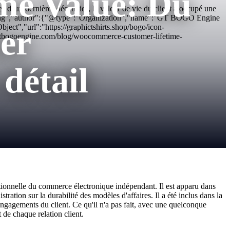
me Value: Du
deux dernières décennies, la valeur de vie du client a occupé une
x512.png","author":{"@type":"Organization","name":"GT BOGO Engine
t","url":"https://graphictshirts.shop/bogo/icon-
er
tbogoengine.com/blog/woocommerce-customer-lifetime-
 détail
rationnelle du commerce électronique indépendant. Il est apparu dans
ration sur la durabilité des modèles d'affaires. Il a été inclus dans la
s engagements du client. Ce qu'il n'a pas fait, avec une quelconque
 de chaque relation client.