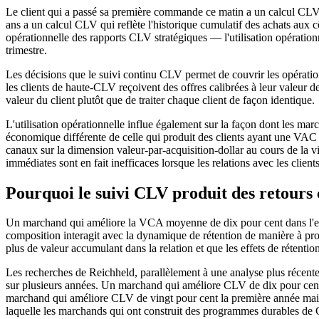
Le client qui a passé sa première commande ce matin a un calcul CLV
ans a un calcul CLV qui reflète l'historique cumulatif des achats aux 
opérationnelle des rapports CLV stratégiques — l'utilisation opérationn
trimestre.
Les décisions que le suivi continu CLV permet de couvrir les opérati
les clients de haute-CLV reçoivent des offres calibrées à leur valeur de 
valeur du client plutôt que de traiter chaque client de façon identique.
L'utilisation opérationnelle influe également sur la façon dont les ma
économique différente de celle qui produit des clients ayant une VA
canaux sur la dimension valeur-par-acquisition-dollar au cours de la v
immédiates sont en fait inefficaces lorsque les relations avec les client
Pourquoi le suivi CLV produit des retours
Un marchand qui améliore la VCA moyenne de dix pour cent dans l'ense
composition interagit avec la dynamique de rétention de manière à prod
plus de valeur accumulant dans la relation et que les effets de réten
Les recherches de Reichheld, parallèlement à une analyse plus récent
sur plusieurs années. Un marchand qui améliore CLV de dix pour cent 
marchand qui améliore CLV de vingt pour cent la première année mais 
laquelle les marchands qui ont construit des programmes durables de 