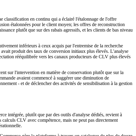
classification en continu qui a éclairé l'étalonnage de l'offre
fusion étalonnées pour le client moyen; les offres de reconstruction
ssance plutôt que sur des rabais agressifs, et les clients de bas niveau
ativement inférieurs à ceux acquis par l'entremise de la recherche
 avait produit des taux de conversion initiaux plus élevés. L'analyse
fectation rééquilibrée vers les canaux producteurs de CLV plus élevés
ent sur l'intervention en matière de conservation plutôt que sur la
de commande avaient commencé à suggérer une diminution de
ement - et de déclencher des activités de sensibilisation à la gestion
ce intégrée, plutôt que par des outils d'analyse dédiés, revient à
des calculs CLV avec compétence, mais ne peut pas directement
rationnelle.
mmerce gère la plateforme à travers un catalogue de plus de douze