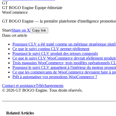
GT
GT BOGO Engine Équipe éditoriale
WooCommerce
GT BOGO Engine — la première plateforme d'intelligence promotio
Share
Share on X
Copy link
Dans cet article
Pourquoi CLV a été traité comme un métrique stratégique plutô
Ce que le suivi continu CLV permet réellement
Pourquoi le suivi CLV produit des retours composés
Ce que le suivi CLV WooCommerce devrait réellement produir
Trois magasins WooCommerce, trois modèles opérationnels C
Pourquoi le suivi CLV appartient à l'intérieur du moteur promo
Ce que les commerçants de WooCommerce devraient faire à p
Prêt à automatiser vos promotions WooCommerce ?
Contact et assistance
Téléchargements
© 2026 GT BOGO Engine. Tous droits réservés.
Related Articles