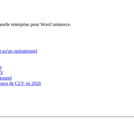
nnelle enterprise pour WooCommerce.
t qu'un opérationnel
e
LV
tionnel
ropos de CLV en 2026