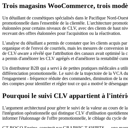
Trois magasins WooCommerce, trois modè
Un détaillant de cosmétiques spécialisés dans le Pacifique Nord-Ouest a
promotionnelle dans l'ensemble de la clientèle. L'architecture promotio
étalonnées pour certains niveaux de CLV, avec des clients de haut niveau
recevant des offres étalonnées pour l'acquisition ou la réactivation.
L'analyse du détaillant a permis de constater que les clients acquis pa
organique et de l'envoi de courriels, mais les mesures de conversion i
de CLV-aware a révélé que l'attribution des canaux avait optimisé la c
a permis d'améliorer les CLV agrégés et d'améliorer la rentabilité cumu
Un distributeur B2B qui a servi à de petites pratiques médicales a utili
différenciation promotionnelle. Le suivi de la trajectoire de la VCA 
l'engagement - fréquence réduite des commandes, diminution de la moye
des comptes pour identifier et régler tout ce qui a motivé le désengag
Pourquoi le suivi CLV appartient à l'inté
L'argument architectural pour gérer le suivi de la valeur au cours de l
l'intégration opérationnelle qui distingue CLV d'utilisation quotidi
informer l'étalonnage de l'offre promotionnelle, le ciblage du cycle de v
GT BOGO Engine, construit par GRAPHIC T-SHIRTS — une marque de c