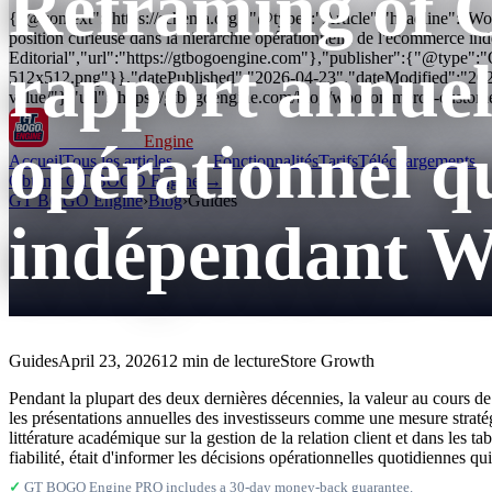
Reframing of 
{"@context":"https://schema.org","@type":"Article","headline":"WooC
position curieuse dans la hiérarchie opérationnelle de l'ecommerce
Editorial","url":"https://gtbogoengine.com"},"publisher":{"@type"
rapport annuel
512x512.png"}},"datePublished":"2026-04-23","dateModified":"20
value/"},"url":"https://gtbogoengine.com/blog/woocommerce-custome
opérationnel qu
GT BOGO
Engine
Accueil
Tous les articles
Fonctionnalités
Tarifs
Téléchargements
Obtenir GT BOGO Engine →
GT BOGO Engine
›
Blog
›
Guides
indépendant 
Guides
April 23, 2026
12 min de lecture
Store Growth
Pendant la plupart des deux dernières décennies, la valeur au cours de
les présentations annuelles des investisseurs comme une mesure stratégiq
littérature académique sur la gestion de la relation client et dans les 
fiabilité, était d'informer les décisions opérationnelles quotidiennes q
✓
GT BOGO Engine PRO includes a 30-day money-back guarantee.