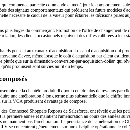
 qui commence par cette commande et met à jour le comportement subséq
côtés des signaux comportementaux qui prédisent les futurs modèles d'ach
elle nécessite le calcul de la valeur pour éclairer les décisions prises
ons plus larges du commerçant. Promotion de l'offre de changement de 
relation, les clients occasionnels reçoivent des offres calibrées à leur sta
rchands pensent aux canaux d'acquisition. Le canal d'acquisition qui pr
C moyenne élevée, même lorsque le coût d'acquisition par client est id
ie plutôt que sur la dimension-conversion-par-acquisition-dollar, qui ré
s qu'ils produisent sont suivies au fil du temps.
 composés
mble de la clientèle produit dix pour cent de plus de revenus par clie
uire une amélioration à long terme plus substantielle que le chiffre im
tion sur la VCA produisent davantage de composé.
e des Connected Shoppers Reports de Salesforce, ont révélé que les pe
la première année et maintient l'amélioration au cours des années sui
ne maintient pas l'amélioration. La persistance de l'amélioration de CL
CLV se concentrent généralement sur une discipline opérationnelle coh