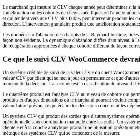
Le marchand qui mesure le CLV chaque année peut déterminer si la mesu
l'amélioration ou les cohortes de clients spécifiques où l'améliorati
et qui tendent vers une CLV plus faible, peut intervenir pendant les co
direction. L'intervention granulaire produit une amélioration soutenue
Les données sur l'abandon des chariots de la Baymard Institute, tirée
façon non évidente. La dynamique d'abandon diffère d'un niveau à l'aut
de récupération appropriées à chaque cohorte diffèrent de façon corr
Ce que le suivi CLV WooCommerce devrait
Un système crédible de suivi de la valeur à vie du client WooCommerce
valeur CLV par client qui se met à jour en permanence et que d'autres 
moment de la décision. La seconde est la classification de niveau CLV
Le quatrième produit est l'analyse CLV au niveau de cohorte qui perm
produits et d'autres dimensions où le marchand pourrait vouloir comp
valeur future prévue, ce qui éclaire les décisions concernant les dépenses
Un système CLV qui produit des sorties que d'autres systèmes opérati
opérationnelle sans coordination manuelle entre les outils. Un système
clientèle et à la couche analytique produit une utilisation opérationne
métrique des systèmes CLV qui se contentent de la mesurer.