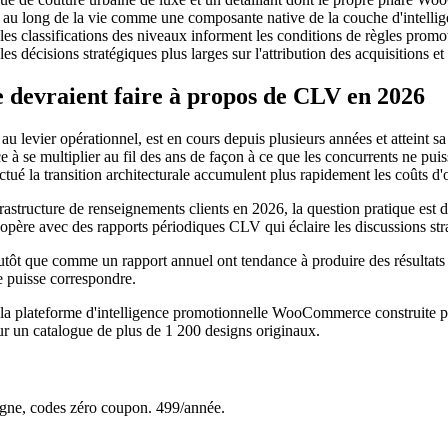
ut au long de la vie comme une composante native de la couche d'intellig
 classifications des niveaux informent les conditions de règles promotion
es décisions stratégiques plus larges sur l'attribution des acquisitions et
evraient faire à propos de CLV en 2026
au levier opérationnel, est en cours depuis plusieurs années et atteint 
 à se multiplier au fil des ans de façon à ce que les concurrents ne puis
ctué la transition architecturale accumulent plus rapidement les coûts d'
ructure de renseignements clients en 2026, la question pratique est de sa
opère avec des rapports périodiques CLV qui éclaire les discussions stra
utôt que comme un rapport annuel ont tendance à produire des résultats
 puisse correspondre.
e, la plateforme d'intelligence promotionnelle WooCommerce construi
r un catalogue de plus de 1 200 designs originaux.
e, codes zéro coupon. 499/année.