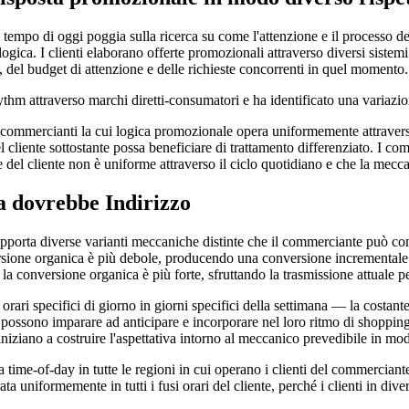
empo di oggi poggia sulla ricerca su come l'attenzione e il processo de
gica. I clienti elaborano offerte promozionali attraverso diversi sistemi
 del budget di attenzione e delle richieste concorrenti in quel momento.
hm attraverso marchi diretti-consumatori e ha identificato una variazione
ommercianti la cui logica promozionale opera uniformemente attraverso i
cliente sottostante possa beneficiare di trattamento differenziato. I com
 del cliente non è uniforme attraverso il ciclo quotidiano e che la mecca
 dovrebbe Indirizzo
pporta diverse varianti meccaniche distinte che il commerciante può comp
ersione organica è più debole, producendo una conversione incrementale c
i la conversione organica è più forte, sfruttando la trasmissione attuale
n orari specifici di giorno in giorni specifici della settimana — la costa
ti possono imparare ad anticipare e incorporare nel loro ritmo di shoppi
 iniziano a costruire l'aspettativa intorno al meccanico prevedibile in 
 time-of-day in tutte le regioni in cui operano i clienti del commercia
ata uniformemente in tutti i fusi orari del cliente, perché i clienti in dive