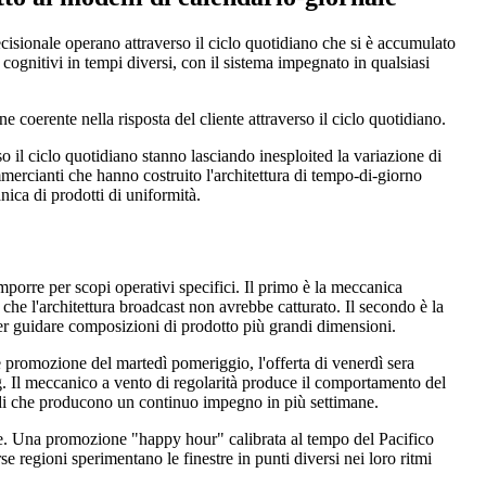
cisionale operano attraverso il ciclo quotidiano che si è accumulato
 cognitivi in tempi diversi, con il sistema impegnato in qualsiasi
 coerente nella risposta del cliente attraverso il ciclo quotidiano.
l ciclo quotidiano stanno lasciando inesploited la variazione di
mercianti che hanno costruito l'architettura di tempo-di-giorno
nica di prodotti di uniformità.
orre per scopi operativi specifici. Il primo è la meccanica
he l'architettura broadcast non avrebbe catturato. Il secondo è la
 per guidare composizioni di prodotto più grandi dimensioni.
nte promozione del martedì pomeriggio, l'offerta di venerdì sera
ng. Il meccanico a vento di regolarità produce il comportamento del
modi che producono un continuo impegno in più settimane.
nte. Una promozione "happy hour" calibrata al tempo del Pacifico
rse regioni sperimentano le finestre in punti diversi nei loro ritmi