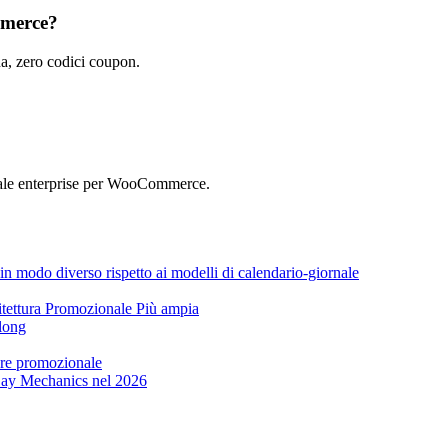
mmerce?
, zero codici coupon.
ale enterprise per WooCommerce.
 in modo diverso rispetto ai modelli di calendario-giornale
tettura Promozionale Più ampia
long
tore promozionale
ay Mechanics nel 2026