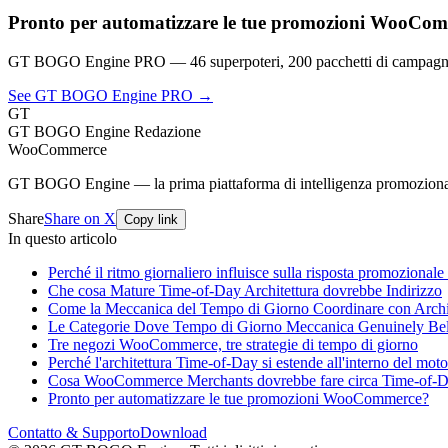
Pronto per automatizzare le tue promozioni WooCo
GT BOGO Engine PRO — 46 superpoteri, 200 pacchetti di campagna
See GT BOGO Engine PRO →
GT
GT BOGO Engine Redazione
WooCommerce
GT BOGO Engine — la prima piattaforma di intelligenza promozion
Share
Share on X
Copy link
In questo articolo
Perché il ritmo giornaliero influisce sulla risposta promozionale
Che cosa Mature Time-of-Day Architettura dovrebbe Indirizzo
Come la Meccanica del Tempo di Giorno Coordinare con Archi
Le Categorie Dove Tempo di Giorno Meccanica Genuinely Be
Tre negozi WooCommerce, tre strategie di tempo di giorno
Perché l'architettura Time-of-Day si estende all'interno del mo
Cosa WooCommerce Merchants dovrebbe fare circa Time-of-D
Pronto per automatizzare le tue promozioni WooCommerce?
Contatto & Supporto
Download