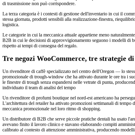
di trasmissione non può corrispondere.
La terza categoria è i contesti di gestione dell'inventario in cui il 
stessa giornata, prodotti sensibili alla realizzazione-finestra, riequil
logistica.
Le categorie in cui la meccanica attuale appartiene meno naturalmente i
B2B in cui le decisioni di approvvigionamento seguono i modelli di bus
rispetto ai tempi di consegna del regalo.
Tre negozi WooCommerce, tre strategie di
Un rivenditore di caffè specializzato nel centro dell'Oregon — lo stess
promozionale di trough-window che ha attivato durante le ore tra i suoi
le finestre di trough senza espandersi nelle vetrate di punta, producen
individuato il team di analisi del tempo
Un rivenditore di profumi boutique nel nord-est americano ha perseguit
L'architettura del retailer ha attivato promozioni settimanali di tempo 
meccanica promozionale nel loro ritmo di shopping.
Un distributore di B2B che serve piccole pratiche dentali ha usato l'arc
avevano finito il lavoro clinico e stavano elaborando compiti amminist
calibrato al contesto di attenzione amministrativa, producendo modelli 