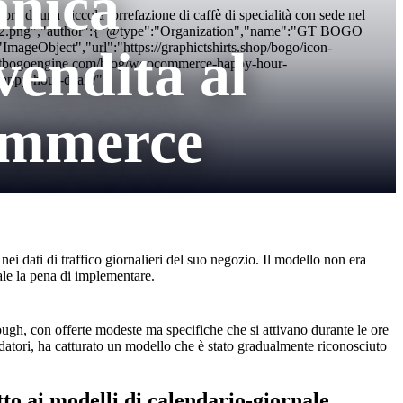
anica
di una piccola torrefazione di caffè di specialità con sede nel
-512x512.png","author":{"@type":"Organization","name":"GT BOGO
geObject","url":"https://graphictshirts.shop/bogo/icon-
endita al
gtbogoengine.com/blog/woocommerce-happy-hour-
happy-hour-deals/"}
ommerce
ei dati di traffico giornalieri del suo negozio. Il modello non era
ale la pena di implementare.
ough, con offerte modeste ma specifiche che si attivano durante le ore
ondatori, ha catturato un modello che è stato gradualmente riconosciuto
tto ai modelli di calendario-giornale