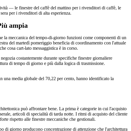
ità — le finestre del caffè del mattino per i rivenditori di caffè, le
 sera per i rivenditori di alta esperienza.
Più ampia
 che la meccanica del tempo-di-giorno funzioni come componenti di un
estra del martedì pomeriggio beneficia di coordinamento con l'attuale
he cosa cart-lato messaggistica è in corso.
he negozia costantemente durante specifiche finestre giornaliere
tura di tempo di giorno e più dalla logica di trasmissione.
 in una media globale del 70,22 per cento, hanno identificato la
hitettonica può affrontare bene. La prima è categorie in cui l'acquisto
rale, articoli di specialità di tarda notte. I ritmi di acquisto del cliente
orte rispetto alle finestre meccaniche che gestionali.
mpo di giorno producono concentrazione di attenzione che l'architettura