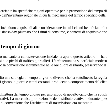
commerciante ha specifiche ragioni operative per la promozione del tempo
ibrio dell'inventario regionale in cui la meccanica del tempo specifico de
ncludono acquisti di alta considerazione in cui i clienti beneficiano di
iness-day piuttosto che i ritmi di consumo, e contesti di acquisto-dono
 tempo di giorno
o mercante la cui osservazione iniziale ha aperto questo articolo — ha c
 due picchi di traffico giornalieri. L'architettura ha superficiale mode
do la conversione incrementale nelle ore di ore di ritardo, preservando i
o una strategia di tempo di giorno diverso che ha sottolineato la regola
di giorno in giorni e tempi costanti, producendo comportamento del client
hitettura del tempo di oggi per uno scopo di appalto-ciclo che ha sottoli
rativi. La meccanica promozionale del distributore attivato durante que
di conversione che l'architettura di trasmissione era mancante.