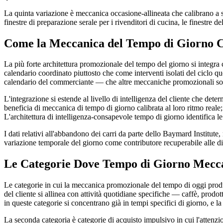
La quinta variazione è meccanica occasione-allineata che calibrano a spec
finestre di preparazione serale per i rivenditori di cucina, le finestre de
Come la Meccanica del Tempo di Giorno C
La più forte architettura promozionale del tempo del giorno si integ
calendario coordinato piuttosto che come interventi isolati del ciclo 
calendario del commerciante — che altre meccaniche promozionali sono a
L'integrazione si estende al livello di intelligenza del cliente che det
beneficia di meccanica di tempo di giorno calibrata al loro ritmo reale
L'architettura di intelligenza-consapevole tempo di giorno identifica le
I dati relativi all'abbandono dei carri da parte dello Baymard Institute
variazione temporale del giorno come contributore recuperabile alle d
Le Categorie Dove Tempo di Giorno Mecc
Le categorie in cui la meccanica promozionale del tempo di oggi produce
del cliente si allinea con attività quotidiane specifiche — caffè, prodotti
in queste categorie si concentrano già in tempi specifici di giorno, e l
La seconda categoria è categorie di acquisto impulsivo in cui l'attenzi