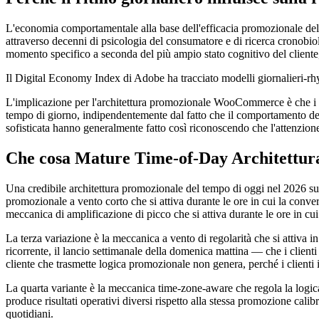
L'economia comportamentale alla base dell'efficacia promozionale del t
attraverso decenni di psicologia del consumatore e di ricerca cronobiolo
momento specifico a seconda del più ampio stato cognitivo del cliente,
Il Digital Economy Index di Adobe ha tracciato modelli giornalieri-rhyt
L'implicazione per l'architettura promozionale WooCommerce è che i c
tempo di giorno, indipendentemente dal fatto che il comportamento del 
sofisticata hanno generalmente fatto così riconoscendo che l'attenzione
Che cosa Mature Time-of-Day Architettura
Una credibile architettura promozionale del tempo di oggi nel 2026 su
promozionale a vento corto che si attiva durante le ore in cui la conv
meccanica di amplificazione di picco che si attiva durante le ore in cu
La terza variazione è la meccanica a vento di regolarità che si attiva i
ricorrente, il lancio settimanale della domenica mattina — che i clien
cliente che trasmette logica promozionale non genera, perché i clienti
La quarta variante è la meccanica time-zone-aware che regola la logica
produce risultati operativi diversi rispetto alla stessa promozione calibr
quotidiani.