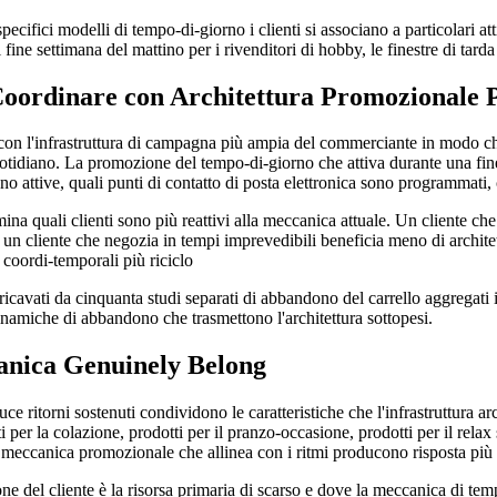
ifici modelli di tempo-di-giorno i clienti si associano a particolari attiv
l fine settimana del mattino per i rivenditori di hobby, le finestre di tarda
oordinare con Architettura Promozionale 
ra con l'infrastruttura di campagna più ampia del commerciante in modo
quotidiano. La promozione del tempo-di-giorno che attiva durante una fin
ttive, quali punti di contatto di posta elettronica sono programmati, c
ermina quali clienti sono più reattivi alla meccanica attuale. Un cliente c
; un cliente che negozia in tempi imprevedibili beneficia meno di architet
 coordi-temporali più riciclo
, ricavati da cinquanta studi separati di abbandono del carrello aggregati
inamiche di abbandono che trasmettono l'architettura sottopesi.
anica Genuinely Belong
 ritorni sostenuti condividono le caratteristiche che l'infrastruttura arc
 per la colazione, prodotti per il pranzo-occasione, prodotti per il relax se
a meccanica promozionale che allinea con i ritmi producono risposta più f
one del cliente è la risorsa primaria di scarso e dove la meccanica di te