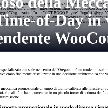
zioso della Mecc
mmerce Buone ore","description":"Nell'autunno del 2024, il fondatore 
o del suo negozio...","image":"https://graphictshirts.shop/bogo/icon
"@type":"Organization","name":"GT BOGO Engine","logo":{"@type":"Ima
ime-of-Day in v
026-05-05","mainEntityOfPage":{"@type":"WebPage","@id":"https://
our-deals/"} /"},"url":"https://gtbogoengine.com/blog/woocommerce-
ipendente WooC
 specializzato con sede nel centro dell'Oregon notò un modello insolito n
ve erano finalmente cristallizzate in una decisione architettonica che v
 meccanica promozionale di tempo di giorno calibrata alle finestre di tr
tati, che alla fine ha documentato in un piccolo forum di scrittura dei f
 trasmissione.
 risposta promozionale in modo diverso rispe