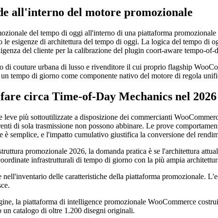
de all'interno del motore promozionale
omozionale del tempo di oggi all'interno di una piattaforma promozional
o le esigenze di architettura del tempo di oggi. La logica del tempo di 
igenza del cliente per la calibrazione del plugin coort-aware tempo-of-da
ure urbana di lusso e rivenditore il cui proprio flagship WooCommer
di un tempo di giorno come componente nativo del motore di regola unifi
re circa Time-of-Day Mechanics nel 2026
e leve più sottoutilizzate a disposizione dei commercianti WooCommerc
renti di sola trasmissione non possono abbinare. Le prove comportamental
 è semplice, e l'impatto cumulativo giustifica la conversione del rendime
ruttura promozionale 2026, la domanda pratica è se l'architettura attua
coordinate infrastrutturali di tempo di giorno con la più ampia architettur
 nell'inventario delle caratteristiche della piattaforma promozionale.
sce.
ngine, la piattaforma di intelligence promozionale WooCommerce cost
un catalogo di oltre 1.200 disegni originali.