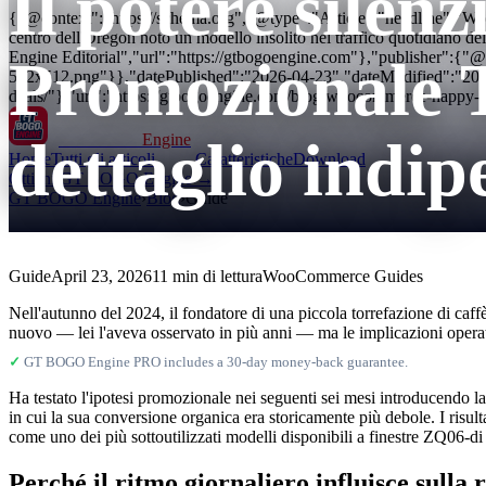
Il potere silen
{"@context":"https://schema.org","@type":"Article","headline":"WooCo
centro dell'Oregon notò un modello insolito nel traffico quotidian
Engine Editorial","url":"https://gtbogoengine.com"},"publisher":{
Promozionale T
512x512.png"}},"datePublished":"2026-04-23","dateModified":"2
deals/"},"url":"https://gtbogoengine.com/blog/woocommerce-happy-h
dettaglio ind
GT BOGO
Engine
Home
Tutti gli articoli
Caratteristiche
Download
Ottieni GT BOGO Engine →
GT BOGO Engine
›
Blog
›
Guide
Guide
April 23, 2026
11 min di lettura
WooCommerce Guides
Nell'autunno del 2024, il fondatore di una piccola torrefazione di caffè
nuovo — lei l'aveva osservato in più anni — ma le implicazioni operati
✓
GT BOGO Engine PRO includes a 30-day money-back guarantee.
Ha testato l'ipotesi promozionale nei seguenti sei mesi introducendo la
in cui la sua conversione organica era storicamente più debole. I risul
come uno dei più sottoutilizzati modelli disponibili a finestre ZQ06-di
Perché il ritmo giornaliero influisce sulla