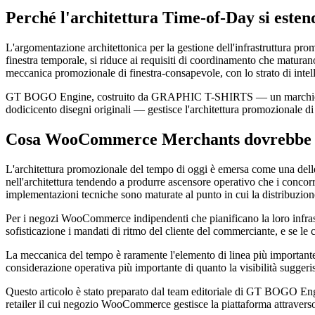
Perché l'architettura Time-of-Day si esten
L'argomentazione architettonica per la gestione dell'infrastruttura pr
finestra temporale, si riduce ai requisiti di coordinamento che maturan
meccanica promozionale di finestra-consapevole, con lo strato di intell
GT BOGO Engine, costruito da GRAPHIC T-SHIRTS — un marchio di cout
dodicicento disegni originali — gestisce l'architettura promozionale 
Cosa WooCommerce Merchants dovrebbe fa
L'architettura promozionale del tempo di oggi è emersa come una dell
nell'architettura tendendo a produrre ascensore operativo che i concor
implementazioni tecniche sono maturate al punto in cui la distribuzione
Per i negozi WooCommerce indipendenti che pianificano la loro infrast
sofisticazione i mandati di ritmo del cliente del commerciante, e se le 
La meccanica del tempo è raramente l'elemento di linea più importante
considerazione operativa più importante di quanto la visibilità suggeri
Questo articolo è stato preparato dal team editoriale di GT BOGO E
retailer il cui negozio WooCommerce gestisce la piattaforma attraverso 