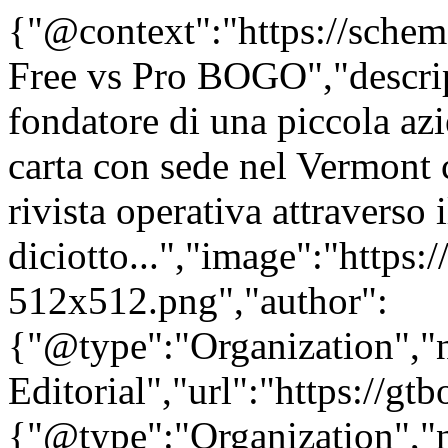
{"@context":"https://sche
Free vs Pro BOGO","descript
fondatore di una piccola azie
carta con sede nel Vermont c
rivista operativa attraverso 
diciotto...","image":"https:
512x512.png","author":
{"@type":"Organization"
Editorial","url":"https://g
{"@type":"Organization"