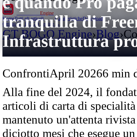
e quando Pro paga
GT BOGO
Engine
tranquilla di F
Home
Tutti gli articoli
Caratteristiche
Download
Ottieni GT BOGO Engine →
GT BOGO Engine
›
Blog
›
Co
Infrastruttura pr
Confronti
April 2026
6 min d
Alla fine del 2024, il fonda
articoli di carta di speciali
mantenuto un'attenta rivista
diciotto mesi che esegue un