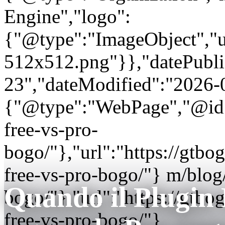
Engine","logo":
{"@type":"ImageObject","url
512x512.png"}},"datePubli
23","dateModified":"2026-
{"@type":"WebPage","@id"
free-vs-pro-
bogo/"},"url":"https://gt
free-vs-pro-bogo/"} m/blo
Quando il Plugin 
bogo/"},"url":"https://gt
free-vs-pro-bogo/"}