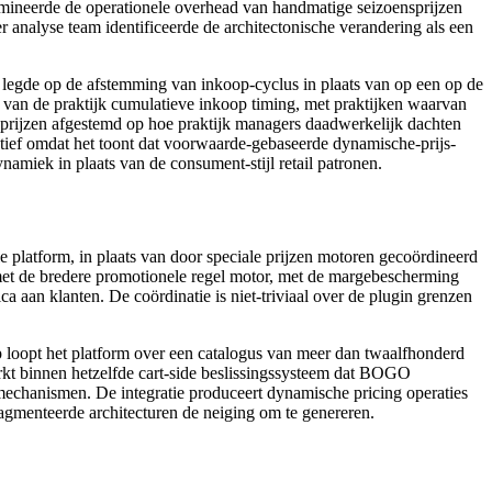
imineerde de operationele overhead van handmatige seizoensprijzen
er analyse team identificeerde de architectonische verandering als een
k legde op de afstemming van inkoop-cyclus in plaats van op een op de
s van de praktijk cumulatieve inkoop timing, met praktijken waarvan
 prijzen afgestemd op hoe praktijk managers daadwerkelijk dachten
tratief omdat het toont dat voorwaarde-gebaseerde dynamische-prijs-
ynamiek in plaats van de consument-stijl retail patronen.
platform, in plaats van door speciale prijzen motoren gecoördineerd
 met de bredere promotionele regel motor, met de margebescherming
ca aan klanten. De coördinatie is niet-triviaal over de plugin grenzen
pt het platform over een catalogus van meer dan twaalfhonderd
erkt binnen hetzelfde cart-side beslissingssysteem dat BOGO
 mechanismen. De integratie produceert dynamische pricing operaties
fragmenteerde architecturen de neiging om te genereren.