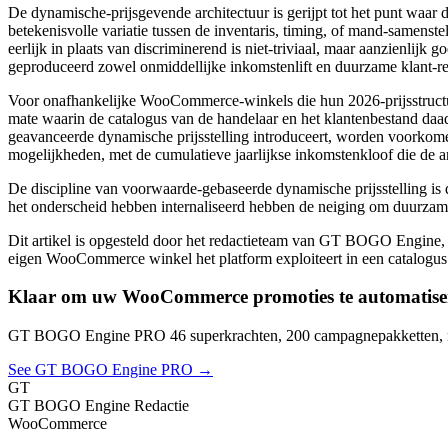
De dynamische-prijsgevende architectuur is gerijpt tot het punt waa
betekenisvolle variatie tussen de inventaris, timing, of mand-samenste
eerlijk in plaats van discriminerend is niet-triviaal, maar aanzienli
geproduceerd zowel onmiddellijke inkomstenlift en duurzame klant-rel
Voor onafhankelijke WooCommerce-winkels die hun 2026-prijsstructuur
mate waarin de catalogus van de handelaar en het klantenbestand daad
geavanceerde dynamische prijsstelling introduceert, worden voorkomen
mogelijkheden, met de cumulatieve jaarlijkse inkomstenkloof die de ar
De discipline van voorwaarde-gebaseerde dynamische prijsstelling is 
het onderscheid hebben internaliseerd hebben de neiging om duurzame
Dit artikel is opgesteld door het redactieteam van GT BOGO Engin
eigen WooCommerce winkel het platform exploiteert in een catalogus
Klaar om uw WooCommerce promoties te automatise
GT BOGO Engine PRO 46 superkrachten, 200 campagnepakketten, nu
See GT BOGO Engine PRO →
GT
GT BOGO Engine Redactie
WooCommerce