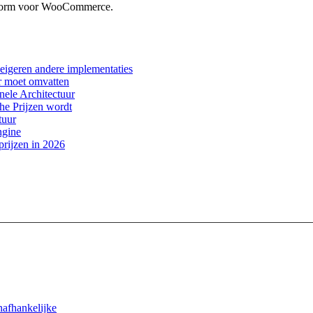
atform voor WooCommerce.
igeren andere implementaties
r moet omvatten
ele Architectuur
e Prijzen wordt
tuur
ngine
rijzen in 2026
nafhankelijke