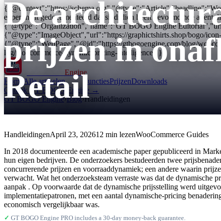
De architectur
{"@context":"https://schema.org","@type":"Article","headline":"Wo
experiment gedocumenteerd dat sindsdien heeft gevormd hoe attent di
{"@type":"Organization","name":"GT BOGO Engine Editorial","url
{"@type":"ImageObject","url":"https://graphictshirts.shop/bogo/i
prijzen in on
{"@type":"WebPage","@id":"https://gtbogoengine.com/blog/woocomme
log/woocommerce-dynamic-pricing-intelligence/"}
Retail
GT BOGO
Engine
Home
Alle artikelen
Functies
Prijzen
Downloads
Ontdek GT BOGO Engine →
GT BOGO Engine
›
Blog
›
Handleidingen
Handleidingen
April 23, 2026
12 min lezen
WooCommerce Guides
In 2018 documenteerde een academische paper gepubliceerd in Marketi
hun eigen bedrijven. De onderzoekers bestudeerden twee prijsbenader
concurrerende prijzen en voorraaddynamiek; een andere waarin prijzen
verwacht. Wat het onderzoeksteam verraste was dat de dynamische prici
aanpak . Op voorwaarde dat de dynamische prijsstelling werd uitgevoer
implementatiepatronen, met een aantal dynamische-pricing benadering
economisch vergelijkbaar was.
✓
GT BOGO Engine PRO includes a 30-day money-back guarantee.