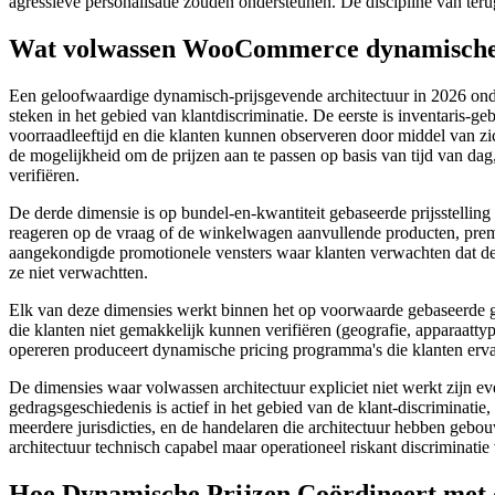
agressieve personalisatie zouden ondersteunen. De discipline van ter
Wat volwassen WooCommerce dynamische p
Een geloofwaardige dynamisch-prijsgevende architectuur in 2026 onde
steken in het gebied van klantdiscriminatie. De eerste is inventaris-g
voorraadleeftijd en die klanten kunnen observeren door middel van zic
de mogelijkheid om de prijzen aan te passen op basis van tijd van da
verifiëren.
De derde dimensie is op bundel-en-kwantiteit gebaseerde prijsstelling .
reageren op de vraag of de winkelwagen aanvullende producten, premiu
aangekondigde promotionele vensters waar klanten verwachten dat de 
ze niet verwachtten.
Elk van deze dimensies werkt binnen het op voorwaarde gebaseerde g
die klanten niet gemakkelijk kunnen verifiëren (geografie, apparaatty
opereren produceert dynamische pricing programma's die klanten ervaren
De dimensies waar volwassen architectuur expliciet niet werkt zijn ev
gedragsgeschiedenis is actief in het gebied van de klant-discriminati
meerdere jurisdicties, en de handelaren die architectuur hebben gebou
architectuur technisch capabel maar operationeel riskant discriminat
Hoe Dynamische Prijzen Coördineert met 