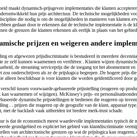
cheid maakt dynamisch-prijsgeven implementaties die klanten accepteren
derontwikkeld hun prijs architectuur. De technische mogelijkheden 
 discipline die nodig is om de mogelijkheden in manieren van klanten erv
ben gedaan door te erkennen dat de technische implementatie is de klein
nen de grenzen die klanten erkennen als eerlijk in plaats van het gebied
ische prijzen en weigeren andere implem
lling en afgewezen prijsdiscriminatie is bestudeerd in meerdere decen
e zelf kunnen waarnemen en verifiëren . Klanten wijzen dynamische pri
kbaarheid, de streaming serviceprijs die de toegang tot het abonnement
iet zou onderschrijven als ze de prijslogica begrepen .De hogere prijs
ie alleen beschikbaar is voor klanten die worden geïdentificeerd door g
verschil tussen voorwaarde-gebaseerde prijsstelling (reageren op produc
jk kan waarnemen of wijzigen). McKinsey's prijs- en personalisatieonde
baseerde dynamische prijsstellingen te bedienen die reageren op inven
lling . . prijzen die reageren op de geografie van de klant, apparaat ty
, met de backlash vaak uitbreiden tot bredere merk-trust schade.
 is dat de economisch meest waardevolle implementaties typisch de me
seerde grondgebied en expliciet het gebied van klantdiscriminatie ver
llen van architectonische grenzen op wat de prijslogica kan reageren,