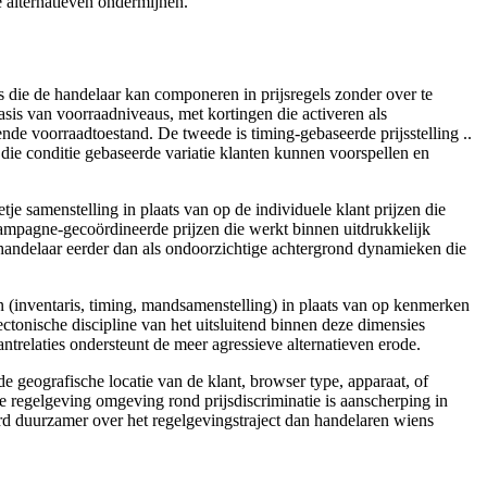
 alternatieven ondermijnen.
die de handelaar kan componeren in prijsregels zonder over te
basis van voorraadniveaus, met kortingen die activeren als
nde voorraadtoestand. De tweede is timing-gebaseerde prijsstelling ..
die conditie gebaseerde variatie klanten kunnen voorspellen en
tje samenstelling in plaats van op de individuele klant prijzen die
campagne-gecoördineerde prijzen die werkt binnen uitdrukkelijk
handelaar eerder dan als ondoorzichtige achtergrond dynamieken die
(inventaris, timing, mandsamenstelling) in plaats van op kenmerken
ctonische discipline van het uitsluitend binnen deze dimensies
ntrelaties ondersteunt de meer agressieve alternatieven erode.
e geografische locatie van de klant, browser type, apparaat, of
ke regelgeving omgeving rond prijsdiscriminatie is aanscherping in
erd duurzamer over het regelgevingstraject dan handelaren wiens