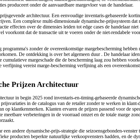
ties produceert onder de aanvaardbare margevloer van de handelaar.
rijsgevende architectuur. Een eenvoudige inventaris-gebaseerde kortin
rijven. Een complexe multi-dimensionale dynamische-prijssysteem dat r
ractie effecten over de dimensies leiden tot edge cases de handelaar nie
wel voorkomt dat de transactie uit te voeren onder de niet-rendabele vo
g programma's zonder de overeenkomstige margebescherming hebben m
komen. De ontdekking is over het algemeen duur . De handelaar identifi
t de cumulatieve margeschade die de bescherming laag zou hebben voorko
verfijning vereist marge-bescherming verfijning als een overeenkomstige
he Prijzen Architectuur
itectuur in begin 2025 rond inventaris-en-timing-gebaseerde dynamische 
prijsvariaties in de catalogus van de retailer zonder te werken in klant-
n op klantkenmerken. Klanten ervaren de prijzen passend voor de specia
kte meetbare verbeteringen in de voorraad omzet en de totale marge zond
orzaakt.
 een andere dynamische-prijs-strategie die seizoensgebonden-venster t
cifieke producten beperkte natuurlijke verkoopvensters hadden, en de 