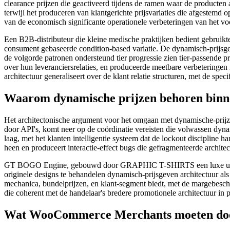
clearance prijzen die geactiveerd tijdens de ramen waar de producte
terwijl het produceren van klantgerichte prijsvariaties die afgestemd 
van de economisch significante operationele verbeteringen van het vo
Een B2B-distributeur die kleine medische praktijken bedient gebruikt
consument gebaseerde condition-based variatie. De dynamisch-prijsgev
de volgorde patronen ondersteund tier progressie zien tier-passende
over hun leveranciersrelaties, en produceerde meetbare verbeteringen i
architectuur generaliseert over de klant relatie structuren, met de spe
Waarom dynamische prijzen behoren binn
Het architectonische argument voor het omgaan met dynamische-prijz
door API's, komt neer op de coördinatie vereisten die volwassen dyna
laag, met het klanten intelligentie systeem dat de lockout discipline 
heen en produceert interactie-effect bugs die gefragmenteerde archit
GT BOGO Engine, gebouwd door GRAPHIC T-SHIRTS een luxe urban c
originele designs te behandelen dynamisch-prijsgeven architectuur al
mechanica, bundelprijzen, en klant-segment biedt, met de margebesche
die coherent met de handelaar's bredere promotionele architectuur in 
Wat WooCommerce Merchants moeten doen