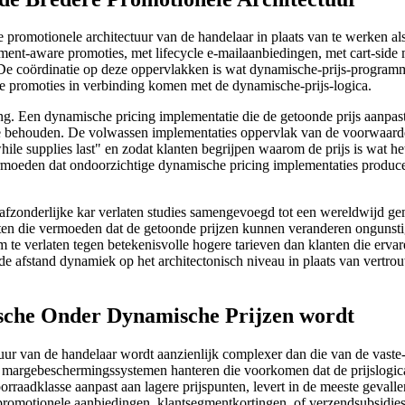
e promotionele architectuur van de handelaar in plaats van te werken a
t-aware promoties, met lifecycle e-mailaanbiedingen, met cart-side me
e coördinatie op deze oppervlakken is wat dynamische-prijs-programma'
ge promoties in verbinding komen met de dynamische-prijs-logica.
aring. Een dynamische pricing implementatie die de getoonde prijs aanpa
te behouden. De volwassen implementaties oppervlak van de voorwaarde-g
le supplies last" en zodat klanten begrijpen waarom de prijs is wat het
ermoeden dat ondoorzichtige dynamische pricing implementaties producer
 afzonderlijke kar verlaten studies samengevoegd tot een wereldwijd gem
nten die vermoeden dat de getoonde prijzen kunnen veranderen ongunsti
te verlaten tegen betekenisvolle hogere tarieven dan klanten die ervaren
e afstand dynamiek op het architectonisch niveau in plaats van vertrouw
sche Onder Dynamische Prijzen wordt
uur van de handelaar wordt aanzienlijk complexer dan die van de vaste
margebeschermingssystemen hanteren die voorkomen dat de prijslogica
rraadklasse aanpast aan lagere prijspunten, levert in de meeste gevall
 promotionele aanbiedingen, klantsegmentkortingen, of verzendsubsidi