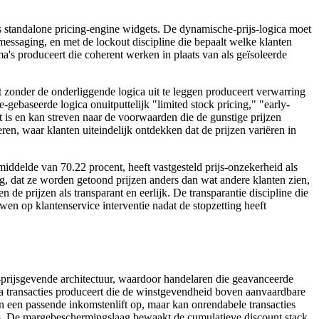
ls standalone pricing-engine widgets. De dynamische-prijs-logica moet
ssaging, en met de lockout discipline die bepaalt welke klanten
s produceert die coherent werken in plaats van als geïsoleerde
st zonder de onderliggende logica uit te leggen produceert verwarring
ebaseerde logica onuitputtelijk "limited stock pricing," "early-
 is en kan streven naar de voorwaarden die de gunstige prijzen
en, waar klanten uiteindelijk ontdekken dat de prijzen variëren in
iddelde van 70.22 procent, heeft vastgesteld prijs-onzekerheid als
g, dat ze worden getoond prijzen anders dan wat andere klanten zien,
 de prijzen als transparant en eerlijk. De transparantie discipline die
en op klantenservice interventie nadat de stopzetting heeft
-prijsgevende architectuur, waardoor handelaren die geavanceerde
 transacties produceert die de winstgevendheid boven aanvaardbare
en een passende inkomstenlift op, maar kan onrendabele transacties
es. De margebeschermingslaag bewaakt de cumulatieve discount stack