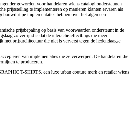
dwingender geworden voor handelaren wiens catalogi ondersteunen
che prijsstelling te implementeren op manieren klanten ervaren als
en gebouwd rijpe implementaties hebben over het algemeen
amische prijsbepaling op basis van voorwaarden ondersteunt in de
aag zo verfijnd is dat de interactie-effectbugs die meer
met prijsarchitectuur die niet is ververst tegen de hedendaagse
.
n accepteren van implementaties die ze verwerpen. De handelaren die
ermijnen te produceren.
 GRAPHIC T-SHIRTS, een luxe urban couture merk en retailer wiens