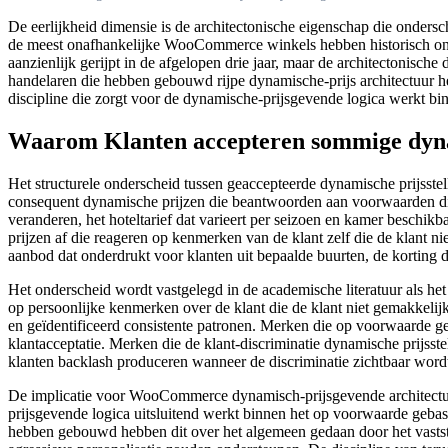
De eerlijkheid dimensie is de architectonische eigenschap die onders
de meest onafhankelijke WooCommerce winkels hebben historisch on
aanzienlijk gerijpt in de afgelopen drie jaar, maar de architectonische
handelaren die hebben gebouwd rijpe dynamische-prijs architectuur heb
discipline die zorgt voor de dynamische-prijsgevende logica werkt bin
Waarom Klanten accepteren sommige dynam
Het structurele onderscheid tussen geaccepteerde dynamische prijsste
consequent dynamische prijzen die beantwoorden aan voorwaarden die z
veranderen, het hoteltarief dat varieert per seizoen en kamer beschi
prijzen af die reageren op kenmerken van de klant zelf die de klant n
aanbod dat onderdrukt voor klanten uit bepaalde buurten, de korting d
Het onderscheid wordt vastgelegd in de academische literatuur als het 
op persoonlijke kenmerken over de klant die de klant niet gemakkeli
en geïdentificeerd consistente patronen. Merken die op voorwaarde ge
klantacceptatie. Merken die de klant-discriminatie dynamische prijsste
klanten backlash produceren wanneer de discriminatie zichtbaar wordt
De implicatie voor WooCommerce dynamisch-prijsgevende architectuur
prijsgevende logica uitsluitend werkt binnen het op voorwaarde geba
hebben gebouwd hebben dit over het algemeen gedaan door het vastste