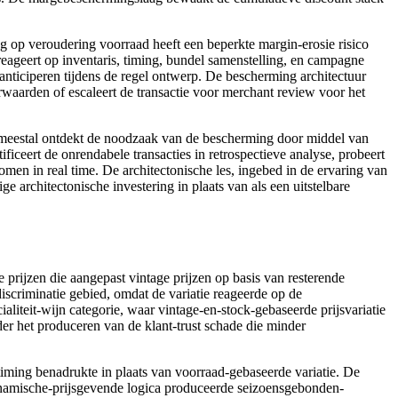
g op veroudering voorraad heeft een beperkte margin-erosie risico
eageert op inventaris, timing, bundel samenstelling, en campagne
t anticiperen tijdens de regel ontwerp. De bescherming architectuur
orwaarden of escaleert de transactie voor merchant review voor het
eestal ontdekt de noodzaak van de bescherming door middel van
ceert de onrendabele transacties in retrospectieve analyse, probeert
men in real time. De architectonische les, ingebed in de ervaring van
 architectonische investering in plaats van als een uitstelbare
prijzen die aangepast vintage prijzen op basis van resterende
discriminatie gebied, omdat de variatie reageerde op de
liteit-wijn categorie, waar vintage-en-stock-gebaseerde prijsvariatie
er het produceren van de klant-trust schade die minder
iming benadrukte in plaats van voorraad-gebaseerde variatie. De
dynamische-prijsgevende logica produceerde seizoensgebonden-