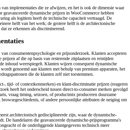
 van implementaties die ze afwijzen, en het is ook de dimensie waar
voor geavanceerde dynamische prijzen in WooCommerce hebben
aring als legitiem heeft de technische capaciteit vertraagd. De
ere helft van het werk; de grotere helft is de architectonische
 dat ze erkennen als discriminerend.
entaties
nia van consumentenpsychologie en prijsonderzoek. Klanten accepteren
jzen af die op basis van resterende zitplaatsen en reistijden
 en de inhoud weerspiegelt. Klanten wijzen consequent dynamische
 die wordt genoemd aan klanten met behulp van premium apparaten, het
edragspatronen die de klanten zelf niet toestemmen.
t-, tijd- of contextkenmerken) en klant-discriminatie prijzen (reageren
rzoek heeft het onderscheid tussen direct-to-consumer merken gevolgd
taris, vraag timing, seizoen, of productmix produceren duurzame
pe, browsegeschiedenis, of andere persoonlijke attributen de neiging om
est architectonisch gedisciplineerde zijn, waar de dynamische-
mijdt. De handelaren die geavanceerde dynamische-prijsprogramma's
 ongeacht of de onderliggende klantgegevens technisch meer