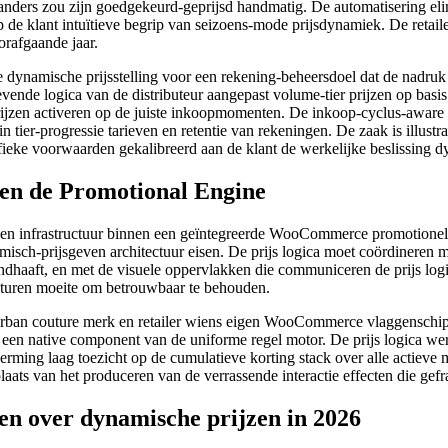
n anders zou zijn goedgekeurd-geprijsd handmatig. De automatisering el
op de klant intuïtieve begrip van seizoens-mode prijsdynamiek. De retail
orafgaande jaar.
e dynamische prijsstelling voor een rekening-beheersdoel dat de nadru
ende logica van de distributeur aangepast volume-tier prijzen op basi
 prijzen activeren op de juiste inkoopmomenten. De inkoop-cyclus-aware
n tier-progressie tarieven en retentie van rekeningen. De zaak is illus
cifieke voorwaarden gekalibreerd aan de klant de werkelijke beslissing d
en de Promotional Engine
en infrastructuur binnen een geïntegreerde WooCommerce promotionele 
misch-prijsgeven architectuur eisen. De prijs logica moet coördineren
handhaaft, en met de visuele oppervlakken die communiceren de prijs logi
ecturen moeite om betrouwbaar te behouden.
outure merk en retailer wiens eigen WooCommerce vlaggenschip loo
s een native component van de uniforme regel motor. De prijs logica w
rming laag toezicht op de cumulatieve korting stack over alle actieve
plaats van het produceren van de verrassende interactie effecten die ge
 over dynamische prijzen in 2026