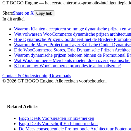
GT BOGO Engine — het eerste enterprise-promotie-intelligentiepl
Share
Share on X
Copy link
In dit artikel
Waarom Klanten accepteren sommige dynamische prijzen en we
Wat volwassen WooCommerce dynamische prijzen architectuu
Hoe Dynamische Prijzen Coördineert met de Bredere Promotion
Waarom de Marge Protection Layer Kritische Onder Dynamisch
Drie WooCommerce Stores, Drie Dynamische Prijzen Architec
Waarom dynamische prijzen behoren binnen de Promotional E
Wat WooCommerce Merchants moeten doen over dynamische p
Klaar om uw WooCommerce promoties te automatiseren?
Contact & Ondersteuning
Downloads
© 2026 GT BOGO Engine. Alle rechten voorbehouden.
Related Articles
Bogo Deals Voorsieraden Enluxemerken
Bogo Deals Voorschrijf En Plannermerken
De Meestconsequentiele Promotionele Architectuur Fouteno