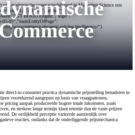
n dynamische
t een academische paper gepubliceerd in Marketing Science een
/bogo/icon-512x512.png","author":
","name":"GT BOGO Engine","logo":
26-05-05","mainEntityOfPage":
ooCommerce
m/blog/woocommerce-dynamic-pricing-intelligence/"}
 direct-to-consumer practica dynamische prijsstelling benaderen in
ijzen voortdurend aangepast op basis van vraagpatronen,
he pricing aanpak produceerde hogere totale inkomsten, zoals
n, en sterkere lange termijn klant retentie dan de vaste-prijzen
rend. De eerlijkheid perceptie varieerde aanzienlijk over
gatieve reacties, ondanks dat de onderliggende prijsmechanica