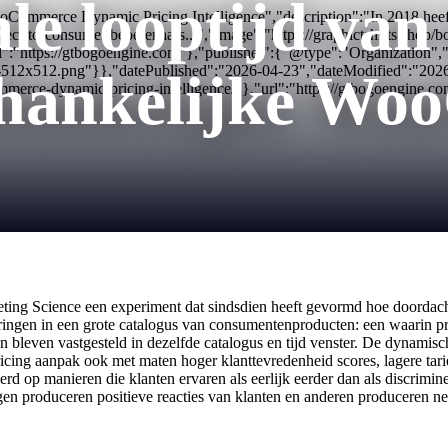
ale looptijd va
oCommerce Dynamic Pricing Intelligence","description":"In 2018 heef
rect-to-consumer beoefenaars...","image":"https://graphictshirts.shop
":"https://gtbogoengine.com"},"publisher":{"@type":"Organization
con-512x512.png"}},"datePublished":"2026-04-23","dateModified":"20
afhankelijke W
rce-dynamic-pricing-intelligence/"},"url":"https://gtbogoengine.co
ng Science een experiment dat sindsdien heeft gevormd hoe doordachte
ingen in een grote catalogus van consumentenproducten: een waarin pr
 bleven vastgesteld in dezelfde catalogus en tijd venster. De dynamisc
ng aanpak ook met maten hoger klanttevredenheid scores, lagere tarieve
d op manieren die klanten ervaren als eerlijk eerder dan als discrimine
en produceren positieve reacties van klanten en anderen produceren ne