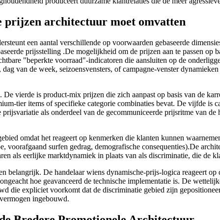
ughoudendheid produceert duurzame klantrelaties die de meer agressieve
rijzen architectuur moet omvatten
rsteunt een aantal verschillende op voorwaarden gebaseerde dimensies 
ebaseerde prijsstelling .De mogelijkheid om de prijzen aan te passen op 
htbare "beperkte voorraad"-indicatoren die aansluiten op de onderligge
g, dag van de week, seizoensvensters, of campagne-venster dynamieken 
 De vierde is product-mix prijzen die zich aanpast op basis van de karre
m-tier items of specifieke categorie combinaties bevat. De vijfde is 
prijsvariatie als onderdeel van de gecommuniceerde prijsritme van de 
ebied omdat het reageert op kenmerken die klanten kunnen waarnemen 
pe, voorafgaand surfen gedrag, demografische consequenties).De archite
 als eerlijke marktdynamiek in plaats van als discriminatie, die de kla
en belangrijk. De handelaar wiens dynamische-prijs-logica reageert op d
e, ongeacht hoe geavanceerd de technische implementatie is. De wettelij
wd die expliciet voorkomt dat de discriminatie gebied zijn gepositione
ie vermogen ingebouwd.
de Bredere Promotionele Architectuur