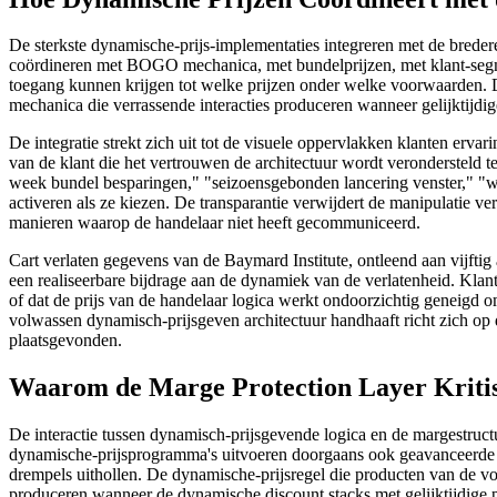
De sterkste dynamische-prijs-implementaties integreren met de breder
coördineren met BOGO mechanica, met bundelprijzen, met klant-segmen
toegang kunnen krijgen tot welke prijzen onder welke voorwaarden. D
mechanica die verrassende interacties produceren wanneer gelijktijdi
De integratie strekt zich uit tot de visuele oppervlakken klanten erv
van de klant die het vertrouwen de architectuur wordt verondersteld 
week bundel besparingen," "seizoensgebonden lancering venster," "whi
activeren als ze kiezen. De transparantie verwijdert de manipulatie v
manieren waarop de handelaar niet heeft gecommuniceerd.
Cart verlaten gegevens van de Baymard Institute, ontleend aan vijftig
een realiseerbare bijdrage aan de dynamiek van de verlatenheid. Kla
of dat de prijs van de handelaar logica werkt ondoorzichtig geneigd om 
volwassen dynamisch-prijsgeven architectuur handhaaft richt zich op d
plaatsgevonden.
Waarom de Marge Protection Layer Kriti
De interactie tussen dynamisch-prijsgevende logica en de margestruct
dynamische-prijsprogramma's uitvoeren doorgaans ook geavanceerde 
drempels uithollen. De dynamische-prijsregel die producten van de voo
produceren wanneer de dynamische discount stacks met gelijktijdige