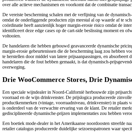
over alle actieve mechanismen en voorkomt dat de combinatie transac
De vereiste bescherming schalen met de verfijning van de dynamisch-p
omdat de onderliggende producten zijn meestal al op waarde af te sch
coördinatie heeft aanzienlijk hoger margin-erosie risico omdat de inte
identificeert deze edge cases op de cart-side beslissing moment en of
voltooien.
De handelaren die hebben gebouwd geavanceerde dynamische pricin
margin-erosie gebeurtenissen die de bescherming laag zou hebben voor
te herstellen door middel van latere prijsaanpassingen, en absorbeer
handelaren die de fout hebben gemaakt, is dat dynamisch-prijsgevende 
overweging.
Drie WooCommerce Stores, Drie Dynamisc
Een speciale wijndealer in Noord-Californië herbouwde zijn prijsarch
voorraad en de wijn drinkvenster. De prijslogica produceerde zinvolle 
productkenmerken (vintage, voorraadniveau, drinkvenster) in plaats va
is onderdeel van de verwachte ervaring van de klant. De retailer mer
gedisciplineerde dynamische-prijzen implementaties zou hebben vero
Een boetiek mode-dealer in het Amerikaanse noordoosten streefde naar
retailer catalogus produceerde duidelijke seizoenspatronen waar spe