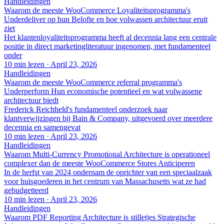
Handleidingen
Waarom de meeste WooCommerce Loyaliteitsprogramma's
Underdeliver op hun Belofte en hoe volwassen architectuur eruit
ziet
Het klantenloyaliteitsprogramma heeft al decennia lang een centrale
positie in direct marketingliteratuur ingenomen, met fundamenteel
onder
10 min lezen
·
April 23, 2026
Handleidingen
Waarom de meeste WooCommerce referral programma's
Underperform Hun economische potentieel en wat volwassene
architectuur biedt
Frederick Reichheld's fundamenteel onderzoek naar
klantverwijzingen bij Bain & Company, uitgevoerd over meerdere
decennia en samengevat
10 min lezen
·
April 23, 2026
Handleidingen
Waarom Multi-Currency Promotional Architecture is operationeel
complexer dan de meeste WooCommerce Stores Anticiperen
In de herfst van 2024 ondernam de oprichter van een speciaalzaak
voor huisgoederen in het centrum van Massachusetts wat ze had
gebudgetteerd
10 min lezen
·
April 23, 2026
Handleidingen
Waarom PDF Reporting Architecture is stilletjes Strategische