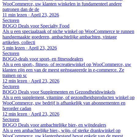
WooCommerce, uw klanten winkelen in fundamenteel andere
patronen dan de de
11 min lezen
·
April 23, 2026
Sectoren
BOGO Deals voor Specialty Food
Als u een speciaalzaak of niche winkel op WooCommerce te runnen
handgemaakte goederen, ambachtelijke ambachten, vintage
artikelen, collecti
5 min lezen
·
April 23, 2026
Sectoren
BOGO-deals voor sport- en fitnessdealers
Als u een sport-, fitness- of recreatiewinkel op WooCommerce, uw
klanten zijn een van de meest geëngageerde in e-commerce. Ze
trainen op sc
12 min lezen
·
April 23, 2026
Sectoren
BOGO Deals voor Supplementen en Gezondheidswinkels
Als u een supplement, vitamine, of gezondheidsproducten winkel op
WooCommerce, uw bedrijf is afhankelijk van abonnementen en
herorder cadan
12 min lezen
·
April 23, 2026
Sectoren
BOGO Deals voor ambachtelijke bier- en wijndealers
Als u een ambachtelijke bier-, wijn- of sterke drankwinkel op
WooCommerce, uw klantenbestand bevat enkele van de meest