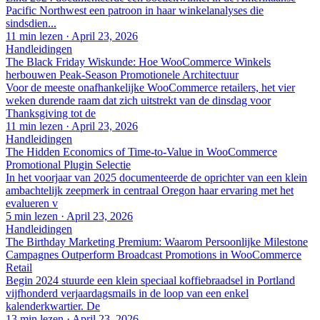
Pacific Northwest een patroon in haar winkelanalyses die
sindsdien...
11 min lezen
·
April 23, 2026
Handleidingen
The Black Friday Wiskunde: Hoe WooCommerce Winkels
herbouwen Peak-Season Promotionele Architectuur
Voor de meeste onafhankelijke WooCommerce retailers, het vier
weken durende raam dat zich uitstrekt van de dinsdag voor
Thanksgiving tot de
11 min lezen
·
April 23, 2026
Handleidingen
The Hidden Economics of Time-to-Value in WooCommerce
Promotional Plugin Selectie
In het voorjaar van 2025 documenteerde de oprichter van een klein
ambachtelijk zeepmerk in centraal Oregon haar ervaring met het
evalueren v
5 min lezen
·
April 23, 2026
Handleidingen
The Birthday Marketing Premium: Waarom Persoonlijke Milestone
Campagnes Outperform Broadcast Promotions in WooCommerce
Retail
Begin 2024 stuurde een klein speciaal koffiebraadsel in Portland
vijfhonderd verjaardagsmails in de loop van een enkel
kalenderkwartier. De
13 min lezen
·
April 23, 2026