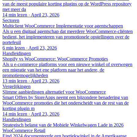
van de meest populaire korting plugins op de WordPress repository
met meer da
14 min lezen
·
April 23, 2026
Sectoren
Multiclient WooCommerce Implementatie voor agentschappen
Als u een digitaal agentschap dat meerdere WooCommerce-cliënten
bedient, het implementeren van promotionele opstellingen over de
portefeuil
6 min lezen
·
April 23, 2026
Handleidingen
Shopify vs WooCommerce: WooCommerce Promoties
Als u e-commerce platforms voor een nieuwe winkel of overwegen
een migratie van het ene platform naar het andere, de
promotiemogelijkheden
13 min lezen
·
April 23, 2026
Vergelijkingen
Slimme aanbiedingen alternatief voor WooCommerce
Smart Offers by StoreApps neemt een bijzondere benadering van
WooCommerce promoties die het onderscheidt van de rest van de
korting plugin m
14 min lezen
·
April 23, 2026
Handleidingen
Strategisch belang van de Mobiele Winkelwagen Lade in 2026
WooCommerce Retail
Eind 2024 documenteerde een boetiekwinkel in de Amerikaanse