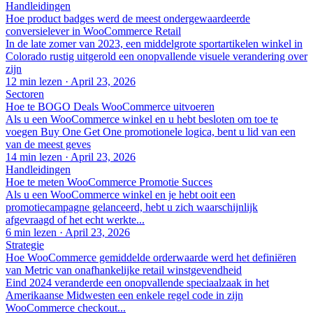
Handleidingen
Hoe product badges werd de meest ondergewaardeerde
conversielever in WooCommerce Retail
In de late zomer van 2023, een middelgrote sportartikelen winkel in
Colorado rustig uitgerold een onopvallende visuele verandering over
zijn
12 min lezen
·
April 23, 2026
Sectoren
Hoe te BOGO Deals WooCommerce uitvoeren
Als u een WooCommerce winkel en u hebt besloten om toe te
voegen Buy One Get One promotionele logica, bent u lid van een
van de meest geves
14 min lezen
·
April 23, 2026
Handleidingen
Hoe te meten WooCommerce Promotie Succes
Als u een WooCommerce winkel en je hebt ooit een
promotiecampagne gelanceerd, hebt u zich waarschijnlijk
afgevraagd of het echt werkte...
6 min lezen
·
April 23, 2026
Strategie
Hoe WooCommerce gemiddelde orderwaarde werd het definiëren
van Metric van onafhankelijke retail winstgevendheid
Eind 2024 veranderde een onopvallende speciaalzaak in het
Amerikaanse Midwesten een enkele regel code in zijn
WooCommerce checkout...