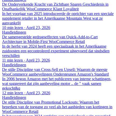
De Onderverkende Kracht van Zichtbare Sparen Geschiedenis in
Onafhankelijk WooCommerce Klant Loyaliteit
In het voorjaar van 2025 introduceerde de oprichter van een speciale
supplement retailer in het Amerikaanse Mountain West wat ze
aanvankelij
10 min lezen
·
April 23, 2026
Handleidingen
De samengestelde gedragseffecten van Quick-Add-to-Cart
Architecture in Mobile-First WooCommerce Retail
In de herfst van 2024 heeft een speciaalzaak in het Amerikaanse
zuidoosten een gecontroleerd experiment uitgevoerd dat sindsdien
verschillen
11 min lezen
·
April 23, 2026
Handleidingen
De stille Discipline van Cross-Sell en Upsell: Waarom de meeste
WooCommerce aanbevelingen Ondersteunen Amazon's Standard
In 2006 begon Amazon met het publiceren van interne schattingen,
wat suggereert dat zijn aanbeveling motor .. de " vaak samen
gekocht&q
12 min lezen
·
April 23, 2026
Handleidingen
De stille Discipline van Promotional Lockouts: Waarom het
beperken van de toegang zo veel als het aanbieden van kortingen in
WooCommerce Retail