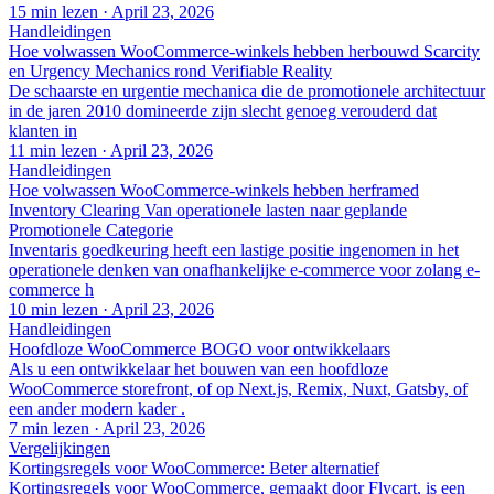
15 min lezen
·
April 23, 2026
Handleidingen
Hoe volwassen WooCommerce-winkels hebben herbouwd Scarcity
en Urgency Mechanics rond Verifiable Reality
De schaarste en urgentie mechanica die de promotionele architectuur
in de jaren 2010 domineerde zijn slecht genoeg verouderd dat
klanten in
11 min lezen
·
April 23, 2026
Handleidingen
Hoe volwassen WooCommerce-winkels hebben herframed
Inventory Clearing Van operationele lasten naar geplande
Promotionele Categorie
Inventaris goedkeuring heeft een lastige positie ingenomen in het
operationele denken van onafhankelijke e-commerce voor zolang e-
commerce h
10 min lezen
·
April 23, 2026
Handleidingen
Hoofdloze WooCommerce BOGO voor ontwikkelaars
Als u een ontwikkelaar het bouwen van een hoofdloze
WooCommerce storefront, of op Next.js, Remix, Nuxt, Gatsby, of
een ander modern kader .
7 min lezen
·
April 23, 2026
Vergelijkingen
Kortingsregels voor WooCommerce: Beter alternatief
Kortingsregels voor WooCommerce, gemaakt door Flycart, is een