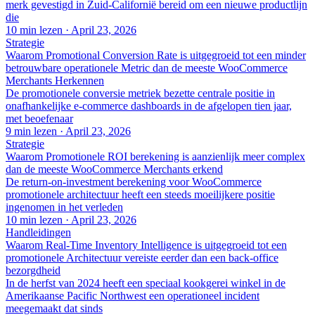
merk gevestigd in Zuid-Californië bereid om een nieuwe productlijn
die
10 min lezen
·
April 23, 2026
Strategie
Waarom Promotional Conversion Rate is uitgegroeid tot een minder
betrouwbare operationele Metric dan de meeste WooCommerce
Merchants Herkennen
De promotionele conversie metriek bezette centrale positie in
onafhankelijke e-commerce dashboards in de afgelopen tien jaar,
met beoefenaar
9 min lezen
·
April 23, 2026
Strategie
Waarom Promotionele ROI berekening is aanzienlijk meer complex
dan de meeste WooCommerce Merchants erkend
De return-on-investment berekening voor WooCommerce
promotionele architectuur heeft een steeds moeilijkere positie
ingenomen in het verleden
10 min lezen
·
April 23, 2026
Handleidingen
Waarom Real-Time Inventory Intelligence is uitgegroeid tot een
promotionele Architectuur vereiste eerder dan een back-office
bezorgdheid
In de herfst van 2024 heeft een speciaal kookgerei winkel in de
Amerikaanse Pacific Northwest een operationeel incident
meegemaakt dat sinds