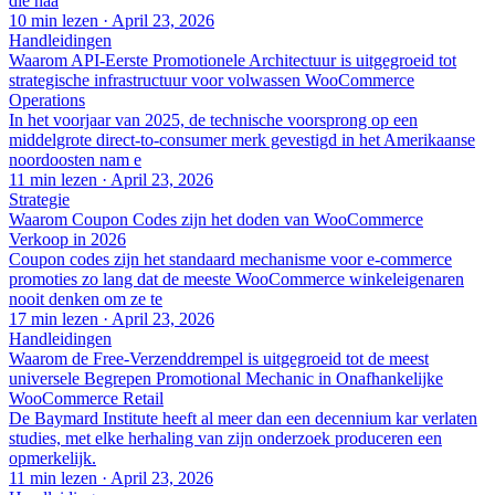
die haa
10 min lezen
·
April 23, 2026
Handleidingen
Waarom API-Eerste Promotionele Architectuur is uitgegroeid tot
strategische infrastructuur voor volwassen WooCommerce
Operations
In het voorjaar van 2025, de technische voorsprong op een
middelgrote direct-to-consumer merk gevestigd in het Amerikaanse
noordoosten nam e
11 min lezen
·
April 23, 2026
Strategie
Waarom Coupon Codes zijn het doden van WooCommerce
Verkoop in 2026
Coupon codes zijn het standaard mechanisme voor e-commerce
promoties zo lang dat de meeste WooCommerce winkeleigenaren
nooit denken om ze te
17 min lezen
·
April 23, 2026
Handleidingen
Waarom de Free-Verzenddrempel is uitgegroeid tot de meest
universele Begrepen Promotional Mechanic in Onafhankelijke
WooCommerce Retail
De Baymard Institute heeft al meer dan een decennium kar verlaten
studies, met elke herhaling van zijn onderzoek produceren een
opmerkelijk.
11 min lezen
·
April 23, 2026