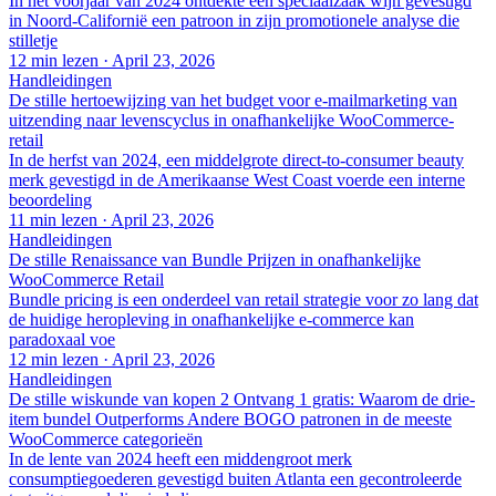
In het voorjaar van 2024 ontdekte een speciaalzaak wijn gevestigd
in Noord-Californië een patroon in zijn promotionele analyse die
stilletje
12 min lezen
·
April 23, 2026
Handleidingen
De stille hertoewijzing van het budget voor e-mailmarketing van
uitzending naar levenscyclus in onafhankelijke WooCommerce-
retail
In de herfst van 2024, een middelgrote direct-to-consumer beauty
merk gevestigd in de Amerikaanse West Coast voerde een interne
beoordeling
11 min lezen
·
April 23, 2026
Handleidingen
De stille Renaissance van Bundle Prijzen in onafhankelijke
WooCommerce Retail
Bundle pricing is een onderdeel van retail strategie voor zo lang dat
de huidige heropleving in onafhankelijke e-commerce kan
paradoxaal voe
12 min lezen
·
April 23, 2026
Handleidingen
De stille wiskunde van kopen 2 Ontvang 1 gratis: Waarom de drie-
item bundel Outperforms Andere BOGO patronen in de meeste
WooCommerce categorieën
In de lente van 2024 heeft een middengroot merk
consumptiegoederen gevestigd buiten Atlanta een gecontroleerde