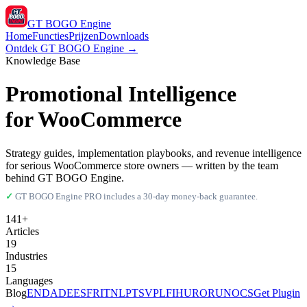
GT BOGO
Engine
Home
Functies
Prijzen
Downloads
Ontdek GT BOGO Engine →
Knowledge Base
Promotional Intelligence
for WooCommerce
Strategy guides, implementation playbooks, and revenue intelligence
for serious WooCommerce store owners — written by the team
behind GT BOGO Engine.
✓
GT BOGO Engine PRO includes a 30-day money-back guarantee.
141+
Articles
19
Industries
15
Languages
Blog
EN
DA
DE
ES
FR
IT
NL
PT
SV
PL
FI
HU
RO
RU
NO
CS
Get Plugin
→