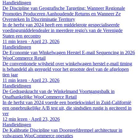
Handleidingen
De Discipline van Geografische Targeting: Wanneer Regionale
Promoties Produceren Aanhoudende Returns en Wanneer Ze
Oversteken In Discriminatie Territory
In de herfst van 2024 heeft een middelgrote gespecialiseerde
voedingsmiddelendealer in meerdere regio's van de Verenigde
Staten een gecontro
11 min lezen
·
April 23, 2026
Handleidingen
De Economie van Winkelwagen Herstel E-mail Sequencing in 2026
WooCommerce Retail
De conventionele wijsheid over winkelwagen herstel e-mail timing
is behandeld als geregeld voor het grootste deel van de afgelopen
tien jaar
11 min lezen
·
April 23, 2026
Handleidingen
De Gedragskracht van de Winkelmand Voortgangsbalk in
Onafhankelijke WooCommerce Retail
In de herfst van 2024 voerde een boetiekwinkel in Zuid-Californië
een ongebruikelijke A/B test uit, die sindsdien rustig is geciteerd in
ver
12 min lezen
·
April 23, 2026
Handleidingen
De Kalibratie Discipline van Doorgeefdrempel architectuur in
volwassen WooCommerce operaties