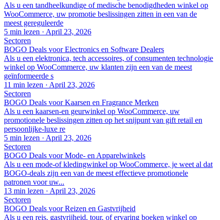
Als u een tandheelkundige of medische benodigdheden winkel op
WooCommerce, uw promotie beslissingen zitten in een van de
meest gereguleerde
5 min lezen
·
April 23, 2026
Sectoren
BOGO Deals voor Electronics en Software Dealers
Als u een elektronica, tech accessoires, of consumenten technologie
winkel op WooCommerce, uw klanten zijn een van de meest
geïnformeerde s
11 min lezen
·
April 23, 2026
Sectoren
BOGO Deals voor Kaarsen en Fragrance Merken
Als u een kaarsen-en geurwinkel op WooCommerce, uw
promotionele beslissingen zitten op het snijpunt van gift retail en
persoonlijke-luxe re
5 min lezen
·
April 23, 2026
Sectoren
BOGO Deals voor Mode- en Apparelwinkels
Als u een mode-of kledingwinkel op WooCommerce, je weet al dat
BOGO-deals zijn een van de meest effectieve promotionele
patronen voor uw...
13 min lezen
·
April 23, 2026
Sectoren
BOGO Deals voor Reizen en Gastvrijheid
Als u een reis, gastvrijheid, tour, of ervaring boeken winkel op