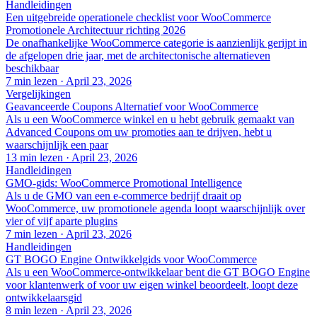
Handleidingen
Een uitgebreide operationele checklist voor WooCommerce
Promotionele Architectuur richting 2026
De onafhankelijke WooCommerce categorie is aanzienlijk gerijpt in
de afgelopen drie jaar, met de architectonische alternatieven
beschikbaar
7 min lezen
·
April 23, 2026
Vergelijkingen
Geavanceerde Coupons Alternatief voor WooCommerce
Als u een WooCommerce winkel en u hebt gebruik gemaakt van
Advanced Coupons om uw promoties aan te drijven, hebt u
waarschijnlijk een paar
13 min lezen
·
April 23, 2026
Handleidingen
GMO-gids: WooCommerce Promotional Intelligence
Als u de GMO van een e-commerce bedrijf draait op
WooCommerce, uw promotionele agenda loopt waarschijnlijk over
vier of vijf aparte plugins
7 min lezen
·
April 23, 2026
Handleidingen
GT BOGO Engine Ontwikkelgids voor WooCommerce
Als u een WooCommerce-ontwikkelaar bent die GT BOGO Engine
voor klantenwerk of voor uw eigen winkel beoordeelt, loopt deze
ontwikkelaarsgid
8 min lezen
·
April 23, 2026