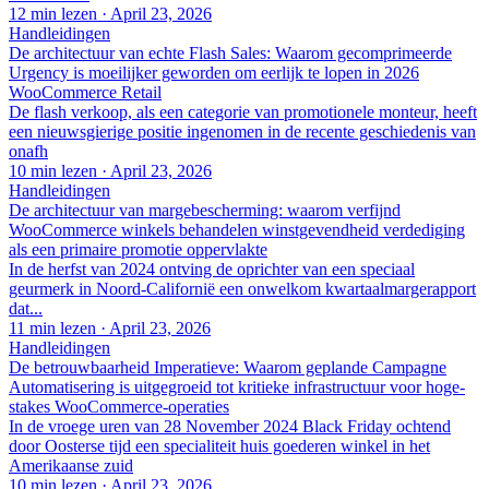
12 min lezen
·
April 23, 2026
Handleidingen
De architectuur van echte Flash Sales: Waarom gecomprimeerde
Urgency is moeilijker geworden om eerlijk te lopen in 2026
WooCommerce Retail
De flash verkoop, als een categorie van promotionele monteur, heeft
een nieuwsgierige positie ingenomen in de recente geschiedenis van
onafh
10 min lezen
·
April 23, 2026
Handleidingen
De architectuur van margebescherming: waarom verfijnd
WooCommerce winkels behandelen winstgevendheid verdediging
als een primaire promotie oppervlakte
In de herfst van 2024 ontving de oprichter van een speciaal
geurmerk in Noord-Californië een onwelkom kwartaalmargerapport
dat...
11 min lezen
·
April 23, 2026
Handleidingen
De betrouwbaarheid Imperatieve: Waarom geplande Campagne
Automatisering is uitgegroeid tot kritieke infrastructuur voor hoge-
stakes WooCommerce-operaties
In de vroege uren van 28 November 2024 Black Friday ochtend
door Oosterse tijd een specialiteit huis goederen winkel in het
Amerikaanse zuid
10 min lezen
·
April 23, 2026