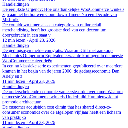
Handleidingen
De eerlijkste Urgency: Hoe onafhankelijke WooCommerce-winkels
zijn aan het herbouwen Countdown Timers Na een Decade van
Misbruik
De countdown timer, als een categorie van online retail
merchandising, heeft het grootste deel van een decennium
doorgebracht in een staat v
12 min lezen
·
April 23, 2026
Handleidingen
De gedragsasymmetrie van gratis: Waarom Gift-met-aankoop
Mechanics Outperform Equivalente-waarde kortingen in de meeste
WooCommerce categorieën
In een nu klassieke serie experimenten gepubliceerd over meerdere
kranten in het begin van de jaren 2000, de gedragseconomie Dan
Ariely en z
11 min lezen
·
April 23, 2026
Handleidingen
De onderscheidende economie van eerste-orde overname: Waarom
de meeste WooCommerce winkels Underbuild Hun nieuw-klant
promotie architectuur
De customer acquisition cost climin that has shared direct-to-
consumer economics over de afgelopen vijf jaar heeft een lichaam
van praktijko
11 min lezen
·
April 23, 2026
Handleidingen