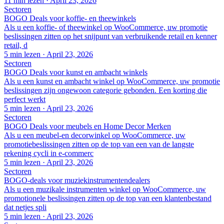
11 min lezen
·
April 23, 2026
Sectoren
BOGO Deals voor koffie- en theewinkels
Als u een koffie- of theewinkel op WooCommerce, uw promotie
beslissingen zitten op het snijpunt van verbruikende retail en kenner
retail, d
5 min lezen
·
April 23, 2026
Sectoren
BOGO Deals voor kunst en ambacht winkels
Als u een kunst en ambacht winkel op WooCommerce, uw promotie
beslissingen zijn ongewoon categorie gebonden. Een korting die
perfect werkt
5 min lezen
·
April 23, 2026
Sectoren
BOGO Deals voor meubels en Home Decor Merken
Als u een meubel-en decorwinkel op WooCommerce, uw
promotiebeslissingen zitten op de top van een van de langste
rekening cycli in e-commerc
5 min lezen
·
April 23, 2026
Sectoren
BOGO-deals voor muziekinstrumentendealers
Als u een muzikale instrumenten winkel op WooCommerce, uw
promotionele beslissingen zitten op de top van een klantenbestand
dat netjes spli
5 min lezen
·
April 23, 2026