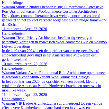
Handleidingen
Waarom Subtiele Nudges hebben rustig Outperformed Agressieve
Pop-Ups in volwassen WooCommerce Customer Architecture
De gedragseconomie literatuur bevat weinig concepten zo breed
geciteerd en net zo veel verkeerd toegepast als het nudge framework
dat Richar
11 min lezen
·
April 23, 2026
Handleidingen
Waarom Tiered Pricing Architecture heeft rustig vervangen
percentage kortingen in volwassen WooCommerce B2B en Volume-
Driven Operations
In de herfst van 2024 heeft de oprichter van een gespecialiseerd
ambachtsbedrijf gevestigd in het Amerikaanse Midwesten een
gericht weekend
10 min lezen
·
April 23, 2026
Handleidingen
Waarom Variant-Aware Promotional Rule Architecture operationeel
is geworden voor Multi-Variant WooCommerce Catalogs
In het voorjaar van 2025, de oprichter van een boetiek kleding
winkel in de American Pacific Northwest bracht een onverwacht
moeilijke week.
11 min lezen
·
April 23, 2026
Handleidingen
Waarom VIP Badge Architectuur is stil uitgegroeid tot een van de
effectievere Klantherkenningsmechanismen in volwassen