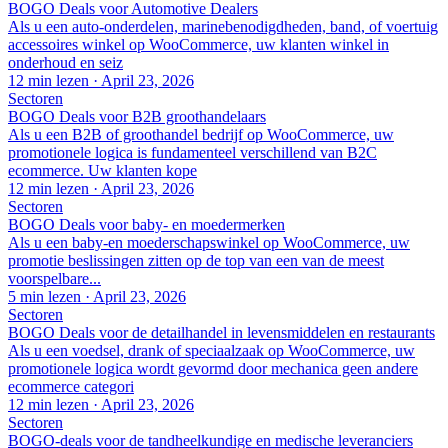
BOGO Deals voor Automotive Dealers
Als u een auto-onderdelen, marinebenodigdheden, band, of voertuig
accessoires winkel op WooCommerce, uw klanten winkel in
onderhoud en seiz
12 min lezen
·
April 23, 2026
Sectoren
BOGO Deals voor B2B groothandelaars
Als u een B2B of groothandel bedrijf op WooCommerce, uw
promotionele logica is fundamenteel verschillend van B2C
ecommerce. Uw klanten kope
12 min lezen
·
April 23, 2026
Sectoren
BOGO Deals voor baby- en moedermerken
Als u een baby-en moederschapswinkel op WooCommerce, uw
promotie beslissingen zitten op de top van een van de meest
voorspelbare...
5 min lezen
·
April 23, 2026
Sectoren
BOGO Deals voor de detailhandel in levensmiddelen en restaurants
Als u een voedsel, drank of speciaalzaak op WooCommerce, uw
promotionele logica wordt gevormd door mechanica geen andere
ecommerce categori
12 min lezen
·
April 23, 2026
Sectoren
BOGO-deals voor de tandheelkundige en medische leveranciers