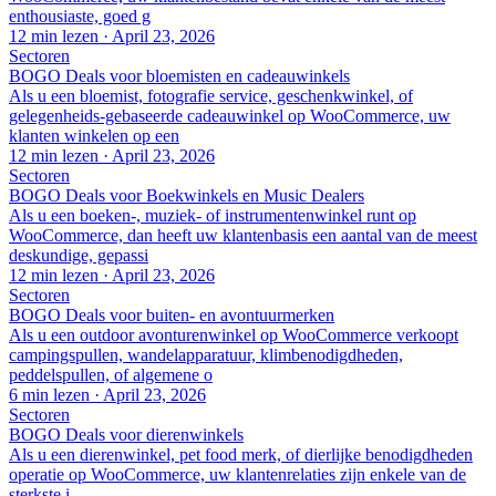
enthousiaste, goed g
12 min lezen
·
April 23, 2026
Sectoren
BOGO Deals voor bloemisten en cadeauwinkels
Als u een bloemist, fotografie service, geschenkwinkel, of
gelegenheids-gebaseerde cadeauwinkel op WooCommerce, uw
klanten winkelen op een
12 min lezen
·
April 23, 2026
Sectoren
BOGO Deals voor Boekwinkels en Music Dealers
Als u een boeken-, muziek- of instrumentenwinkel runt op
WooCommerce, dan heeft uw klantenbasis een aantal van de meest
deskundige, gepassi
12 min lezen
·
April 23, 2026
Sectoren
BOGO Deals voor buiten- en avontuurmerken
Als u een outdoor avonturenwinkel op WooCommerce verkoopt
campingspullen, wandelapparatuur, klimbenodigdheden,
peddelspullen, of algemene o
6 min lezen
·
April 23, 2026
Sectoren
BOGO Deals voor dierenwinkels
Als u een dierenwinkel, pet food merk, of dierlijke benodigdheden
operatie op WooCommerce, uw klantenrelaties zijn enkele van de
sterkste i