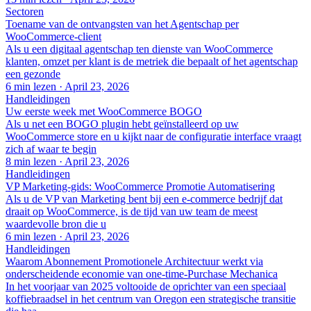
Sectoren
Toename van de ontvangsten van het Agentschap per
WooCommerce-client
Als u een digitaal agentschap ten dienste van WooCommerce
klanten, omzet per klant is de metriek die bepaalt of het agentschap
een gezonde
6 min lezen
·
April 23, 2026
Handleidingen
Uw eerste week met WooCommerce BOGO
Als u net een BOGO plugin hebt geïnstalleerd op uw
WooCommerce store en u kijkt naar de configuratie interface vraagt
zich af waar te begin
8 min lezen
·
April 23, 2026
Handleidingen
VP Marketing-gids: WooCommerce Promotie Automatisering
Als u de VP van Marketing bent bij een e-commerce bedrijf dat
draait op WooCommerce, is de tijd van uw team de meest
waardevolle bron die u
6 min lezen
·
April 23, 2026
Handleidingen
Waarom Abonnement Promotionele Architectuur werkt via
onderscheidende economie van one-time-Purchase Mechanica
In het voorjaar van 2025 voltooide de oprichter van een speciaal
koffiebraadsel in het centrum van Oregon een strategische transitie