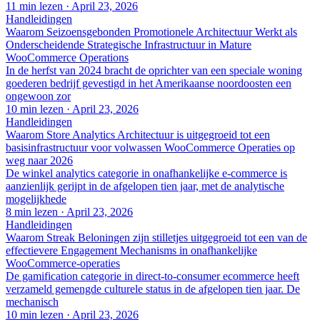
11 min lezen
·
April 23, 2026
Handleidingen
Waarom Seizoensgebonden Promotionele Architectuur Werkt als
Onderscheidende Strategische Infrastructuur in Mature
WooCommerce Operations
In de herfst van 2024 bracht de oprichter van een speciale woning
goederen bedrijf gevestigd in het Amerikaanse noordoosten een
ongewoon zor
10 min lezen
·
April 23, 2026
Handleidingen
Waarom Store Analytics Architectuur is uitgegroeid tot een
basisinfrastructuur voor volwassen WooCommerce Operaties op
weg naar 2026
De winkel analytics categorie in onafhankelijke e-commerce is
aanzienlijk gerijpt in de afgelopen tien jaar, met de analytische
mogelijkhede
8 min lezen
·
April 23, 2026
Handleidingen
Waarom Streak Beloningen zijn stilletjes uitgegroeid tot een van de
effectievere Engagement Mechanisms in onafhankelijke
WooCommerce-operaties
De gamification categorie in direct-to-consumer ecommerce heeft
verzameld gemengde culturele status in de afgelopen tien jaar. De
mechanisch
10 min lezen
·
April 23, 2026