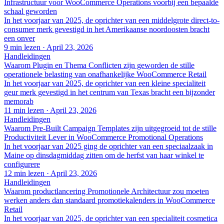
Infrastructuur voor WooCommerce Operations voorbij een bepaalde
schaal geworden
In het voorjaar van 2025, de oprichter van een middelgrote direct-to-
consumer merk gevestigd in het Amerikaanse noordoosten bracht
een onver
9 min lezen
·
April 23, 2026
Handleidingen
Waarom Plugin en Thema Conflicten zijn geworden de stille
operationele belasting van onafhankelijke WooCommerce Retail
In het voorjaar van 2025, de oprichter van een kleine specialiteit
geur merk gevestigd in het centrum van Texas bracht een bijzonder
memorab
11 min lezen
·
April 23, 2026
Handleidingen
Waarom Pre-Built Campaign Templates zijn uitgegroeid tot de stille
Productiviteit Lever in WooCommerce Promotional Operations
In het voorjaar van 2025 ging de oprichter van een speciaalzaak in
Maine op dinsdagmiddag zitten om de herfst van haar winkel te
configurere
12 min lezen
·
April 23, 2026
Handleidingen
Waarom productlancering Promotionele Architectuur zou moeten
werken anders dan standaard promotiekalenders in WooCommerce
Retail
In het voorjaar van 2025, de oprichter van een specialiteit cosmetica