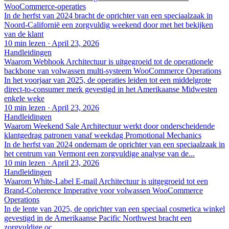
WooCommerce-operaties
In de herfst van 2024 bracht de oprichter van een speciaalzaak in
Noord-Californië een zorgvuldig weekend door met het bekijken
van de klant
10 min lezen
·
April 23, 2026
Handleidingen
Waarom Webhook Architectuur is uitgegroeid tot de operationele
backbone van volwassen multi-systeem WooCommerce Operations
In het voorjaar van 2025, de operaties leiden tot een middelgrote
direct-to-consumer merk gevestigd in het Amerikaanse Midwesten
enkele weke
10 min lezen
·
April 23, 2026
Handleidingen
Waarom Weekend Sale Architectuur werkt door onderscheidende
klantgedrag patronen vanaf weekdag Promotional Mechanics
In de herfst van 2024 ondernam de oprichter van een speciaalzaak in
het centrum van Vermont een zorgvuldige analyse van de...
10 min lezen
·
April 23, 2026
Handleidingen
Waarom White-Label E-mail Architectuur is uitgegroeid tot een
Brand-Coherence Imperative voor volwassen WooCommerce
Operations
In de lente van 2025, de oprichter van een speciaal cosmetica winkel
gevestigd in de Amerikaanse Pacific Northwest bracht een
zorgvuldige oc