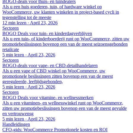
BOGO-deals voor thuis- en tuindealers
Als u een huis goederen, tuin, of hardware winkel op
WooCommerce, uw klanten winkelen in project-based cycli in
tegenstelling tot de meeste
12 min lezen
·
April 23, 2026
Sectoren
BOGO Deals voor tuin- en kinderdagverblijven
Als u een tuin- of kinderboerderij runt op WooCommerce, zitten uw
promotiebeslissingen bovenop een van de meest seizoensgebonden
retailcate
5 min lezen
·
April 23, 2026
Sectoren
BOGO-deals voor vape- en CBD-detailhandelaren
Als u een vape of CBD winkel op WooCommerce, uw
promotionele beslissingen zitten bovenop een van de meest
gereguleerde, leeftijdsgebonden,
5 min lezen
·
April 23, 2026
Sectoren
BOGO Deals voor vitamine- en wellnessmerken
Als u een vitaminen- en wellnesswinkel runt op WooCommerce,
zitten uw promotiebeslissingen bovenop een van de meest gevulde
en vertrouwensg
5 min lezen
·
April 23, 2026
Handleidingen
CFO-gids: WooCommerce Promotionele kosten en ROI