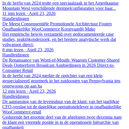
In de herfst van 2024 testte een speciaalzaak in het Amerikaanse
Mountain West verschillende drempelconfiguraties voor haar...
11 min lezen
·
April 23, 2026
Handleidingen
De Meest Consequentiële Promotionele Architectuur Fouten
Onafhankelijke WooCommerce Koopvaardij Make
Het empirische bewijs verzameld over gedocumenteerde case
studies, praktijkonderzoek, en het bredere analytische werk dat
volwassen direct-
8 min lezen
·
April 23, 2026
Handleidingen
De Renaissance van Word-of-Mouth: Waarom Customer-Shared
Deals Outperform Broadcast Aanbiedingen in 2026 Direct-to-
Consumer Retail
In de herfst van 2024 merkte de oprichter van een klein
gespecialiseerd geurmerk in het zuidoosten van Pennsylvania iets
ongewoons op aan ha
12 min lezen
·
April 23, 2026
Handleidingen
De aanpassing van de levensduur van de klant: van het jaarlijkse
CFO-verslag tot de dagelijkse operationelelever in onafhankelijke
WooCommerce-retail
Gedurende het grootste deel van de afgelopen twee decennia nam
de klant een vreemde positie in in de operationele hiërarchie van
onafhankeli