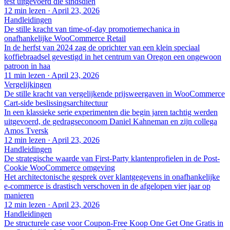
test uitgevoerd die sindsdien
12 min lezen
·
April 23, 2026
Handleidingen
De stille kracht van time-of-day promotiemechanica in
onafhankelijke WooCommerce Retail
In de herfst van 2024 zag de oprichter van een klein speciaal
koffiebraadsel gevestigd in het centrum van Oregon een ongewoon
patroon in haa
11 min lezen
·
April 23, 2026
Vergelijkingen
De stille kracht van vergelijkende prijsweergaven in WooCommerce
Cart-side beslissingsarchitectuur
In een klassieke serie experimenten die begin jaren tachtig werden
uitgevoerd, de gedragseconoom Daniel Kahneman en zijn collega
Amos Tversk
12 min lezen
·
April 23, 2026
Handleidingen
De strategische waarde van First-Party klantenprofielen in de Post-
Cookie WooCommerce omgeving
Het architectonische gesprek over klantgegevens in onafhankelijke
e-commerce is drastisch verschoven in de afgelopen vier jaar op
manieren
12 min lezen
·
April 23, 2026
Handleidingen
De structurele case voor Coupon-Free Koop One Get One Gratis in