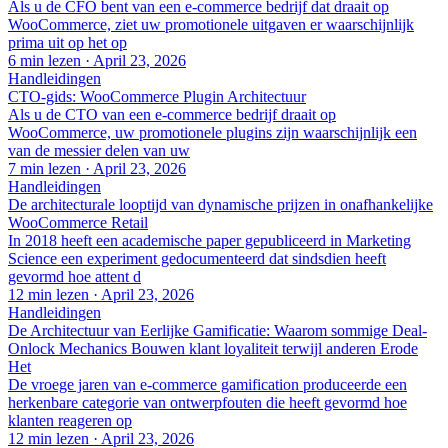
Als u de CFO bent van een e-commerce bedrijf dat draait op
WooCommerce, ziet uw promotionele uitgaven er waarschijnlijk
prima uit op het op
6 min lezen
·
April 23, 2026
Handleidingen
CTO-gids: WooCommerce Plugin Architectuur
Als u de CTO van een e-commerce bedrijf draait op
WooCommerce, uw promotionele plugins zijn waarschijnlijk een
van de messier delen van uw
7 min lezen
·
April 23, 2026
Handleidingen
De architecturale looptijd van dynamische prijzen in onafhankelijke
WooCommerce Retail
In 2018 heeft een academische paper gepubliceerd in Marketing
Science een experiment gedocumenteerd dat sindsdien heeft
gevormd hoe attent d
12 min lezen
·
April 23, 2026
Handleidingen
De Architectuur van Eerlijke Gamificatie: Waarom sommige Deal-
Onlock Mechanics Bouwen klant loyaliteit terwijl anderen Erode
Het
De vroege jaren van e-commerce gamification produceerde een
herkenbare categorie van ontwerpfouten die heeft gevormd hoe
klanten reageren op
12 min lezen
·
April 23, 2026