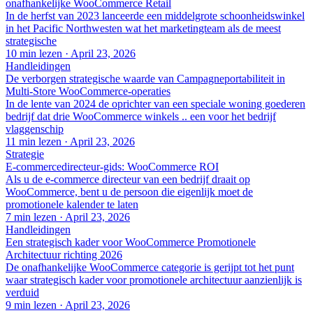
onafhankelijke WooCommerce Retail
In de herfst van 2023 lanceerde een middelgrote schoonheidswinkel
in het Pacific Northwesten wat het marketingteam als de meest
strategische
10 min lezen
·
April 23, 2026
Handleidingen
De verborgen strategische waarde van Campagneportabiliteit in
Multi-Store WooCommerce-operaties
In de lente van 2024 de oprichter van een speciale woning goederen
bedrijf dat drie WooCommerce winkels .. een voor het bedrijf
vlaggenschip
11 min lezen
·
April 23, 2026
Strategie
E-commercedirecteur-gids: WooCommerce ROI
Als u de e-commerce directeur van een bedrijf draait op
WooCommerce, bent u de persoon die eigenlijk moet de
promotionele kalender te laten
7 min lezen
·
April 23, 2026
Handleidingen
Een strategisch kader voor WooCommerce Promotionele
Architectuur richting 2026
De onafhankelijke WooCommerce categorie is gerijpt tot het punt
waar strategisch kader voor promotionele architectuur aanzienlijk is
verduid
9 min lezen
·
April 23, 2026