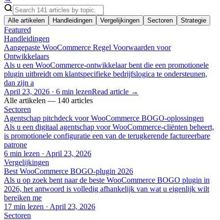
Alle artikelen
Handleidingen
Vergelijkingen
Sectoren
Strategie
Featured
Handleidingen
Aangepaste WooCommerce Regel Voorwaarden voor
Ontwikkelaars
Als u een WooCommerce-ontwikkelaar bent die een promotionele
plugin uitbreidt om klantspecifieke bedrijfslogica te ondersteunen,
dan zijn a
April 23, 2026
·
6 min lezen
Read article →
Alle artikelen — 140 articles
Sectoren
Agentschap pitchdeck voor WooCommerce BOGO-oplossingen
Als u een digitaal agentschap voor WooCommerce-cliënten beheert,
is promotionele configuratie een van de terugkerende factureerbare
patrone
6 min lezen
·
April 23, 2026
Vergelijkingen
Best WooCommerce BOGO-plugin 2026
Als u op zoek bent naar de beste WooCommerce BOGO plugin in
2026, het antwoord is volledig afhankelijk van wat u eigenlijk wilt
bereiken me
17 min lezen
·
April 23, 2026
Sectoren