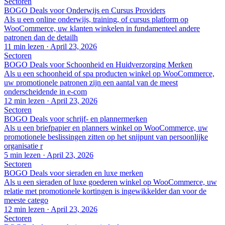
Sectoren
BOGO Deals voor Onderwijs en Cursus Providers
Als u een online onderwijs, training, of cursus platform op
WooCommerce, uw klanten winkelen in fundamenteel andere
patronen dan de detailh
11 min lezen
·
April 23, 2026
Sectoren
BOGO Deals voor Schoonheid en Huidverzorging Merken
Als u een schoonheid of spa producten winkel op WooCommerce,
uw promotionele patronen zijn een aantal van de meest
onderscheidende in e-com
12 min lezen
·
April 23, 2026
Sectoren
BOGO Deals voor schrijf- en plannermerken
Als u een briefpapier en planners winkel op WooCommerce, uw
promotionele beslissingen zitten op het snijpunt van persoonlijke
organisatie r
5 min lezen
·
April 23, 2026
Sectoren
BOGO Deals voor sieraden en luxe merken
Als u een sieraden of luxe goederen winkel op WooCommerce, uw
relatie met promotionele kortingen is ingewikkelder dan voor de
meeste catego
12 min lezen
·
April 23, 2026
Sectoren