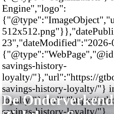
Engine","logo":
{"@type":"ImageObject","url
512x512.png"}},"datePubli
23","dateModified":"2026-
{"@type":"WebPage","@id"
savings-history-
loyalty/"},"url":"https://
savings-history-loyalty/"} i
De Onderverkend
loyalty/"},"url":"https://
savings-history-loyalty/"}