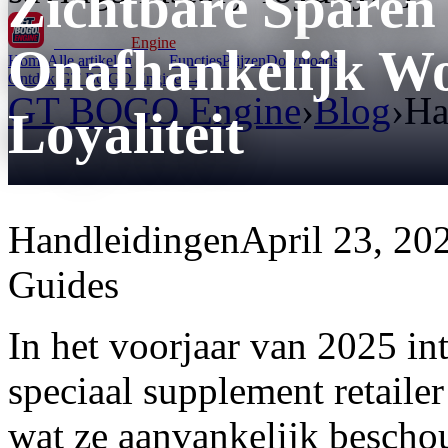
Zichtbare Sparen 
GT BOGO
Engine
Onafhankelijk W
Home
Alle artikelen
Functies
Prijzen
Downloads
Ontdek GT BOGO Engine →
GT BOGO Engine
›
Blog
›
Ha
Loyaliteit
Handleidingen
April 23, 20
Guides
In het voorjaar van 2025 in
speciaal supplement retail
wat ze aanvankelijk bescho