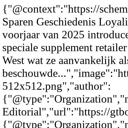
{"@context":"https://sche
Sparen Geschiedenis Loyalit
voorjaar van 2025 introduce
speciale supplement retaile
West wat ze aanvankelijk al
beschouwde...","image":"htt
512x512.png","author":
{"@type":"Organization"
Editorial","url":"https://g
{"@type":"Organization"