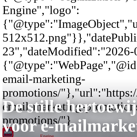
Engine","logo":
{"@type":"ImageObject","url
512x512.png"}},"datePubli
23","dateModified":"2026-
{"@type":"WebPage","@id"
email-marketing-
promotions/"},"url":"http
De stille hertoewi
email-marketing-promotions
promotions/"}
voor e-mailmarke
GT BOGO
Engine