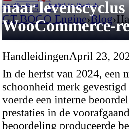
naar levenscyclus
Home
Alle artikelen
Functies
Prijzen
Downloads
Ontdek GT BOGO Engine →
GT BOGO Engine
›
Blog
›
Ha
WooCommerce-ret
Handleidingen
April 23, 20
In de herfst van 2024, een 
schoonheid merk gevestigd
voerde een interne beoordel
prestaties in de voorafgaan
beoordeling produceerde be