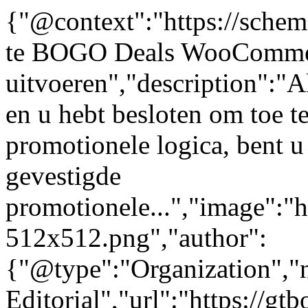
{"@context":"https://schem
te BOGO Deals WooComme
uitvoeren","description":
en u hebt besloten om toe 
promotionele logica, bent u
gevestigde
promotionele...","image":"h
512x512.png","author":
{"@type":"Organization"
Editorial","url":"https://g