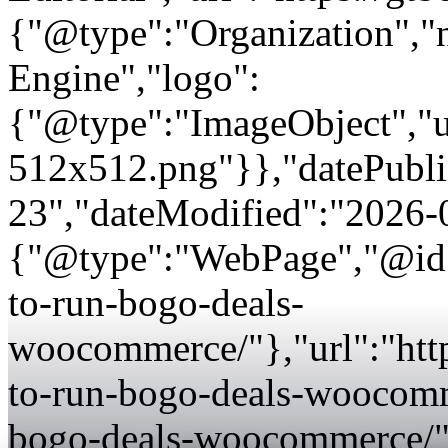
{"@type":"Organization"
Engine","logo":
{"@type":"ImageObject","url
512x512.png"}},"datePubli
23","dateModified":"2026-
{"@type":"WebPage","@id"
to-run-bogo-deals-
woocommerce/"},"url":"htt
to-run-bogo-deals-woocomm
bogo-deals-woocommerce/