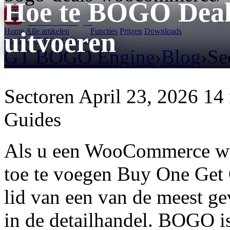
Hoe te BOGO Dea
GT BOGO
Engine
Home
Alle artikelen
Functies
Prijzen
Downloads
uitvoeren
Ontdek GT BOGO Engine →
GT BOGO Engine
›
Blog
›
Se
Sectoren
April 23, 2026
14 
Guides
Als u een WooCommerce win
toe te voegen Buy One Get 
lid van een van de meest g
in de detailhandel. BOGO is