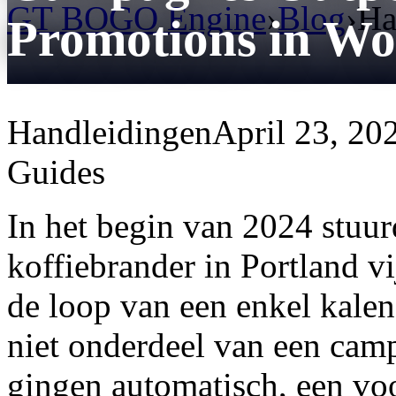
GT BOGO Engine
›
Blog
›
Ha
Promotions in W
Handleidingen
April 23, 20
Guides
In het begin van 2024 stuurd
koffiebrander in Portland v
de loop van een enkel kalen
niet onderdeel van een camp
gingen automatisch, een voo