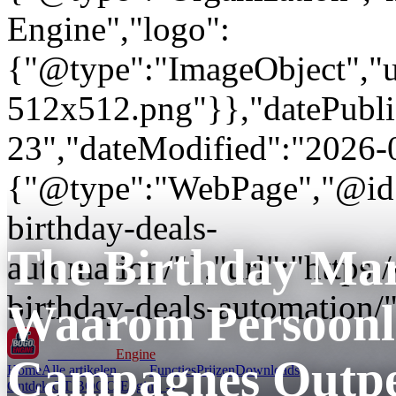
Engine","logo":
{"@type":"ImageObject","url
512x512.png"}},"datePubli
23","dateModified":"2026-
{"@type":"WebPage","@id"
birthday-deals-
The Birthday Ma
automation/"},"url":"http
birthday-deals-automation/"
Waarom Persoonli
GT BOGO
Engine
Campagnes Outpe
Home
Alle artikelen
Functies
Prijzen
Downloads
Ontdek GT BOGO Engine →