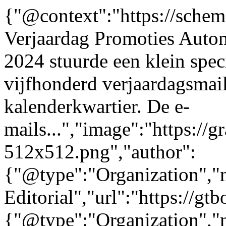
{"@context":"https://sche
Verjaardag Promoties Autom
2024 stuurde een klein spec
vijfhonderd verjaardagsmail
kalenderkwartier. De e-
mails...","image":"https://g
512x512.png","author":
{"@type":"Organization"
Editorial","url":"https://g
{"@type":"Organization"