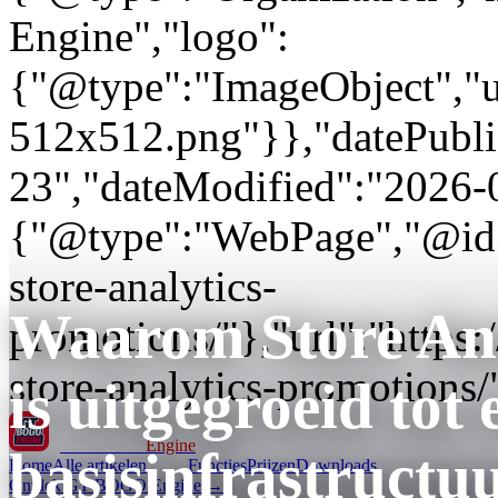
Engine","logo":
{"@type":"ImageObject","url
512x512.png"}},"datePubli
23","dateModified":"2026-
{"@type":"WebPage","@id"
store-analytics-
Waarom Store Ana
promotions/"},"url":"http
store-analytics-promotions/
is uitgegroeid tot 
GT BOGO
Engine
basisinfrastructu
Home
Alle artikelen
Functies
Prijzen
Downloads
Ontdek GT BOGO Engine →