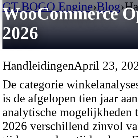
GT BOGO Engine
›
Blog
›
Ha
WooCommerce Ope
2026
Handleidingen
April 23, 20
De categorie winkelanalyse
is de afgelopen tien jaar aan
analytische mogelijkheden 
2026 verschillend zinvol v