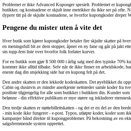
Problemet er ikke Advanced Kuponger spesielt. Problemet er kupongkod
butikker, og kostnadene er skjult inne metrikker du ikke ser på ofte. N
dypere titt på de skjulte kostnadene, se hvorfor kupongkoder drepe
Pengene du mister uten å vite det
Hver butik som kjører kupongkoder betaler fire skjulte skatter på hv
en meningsfull bit av dem stopper, åpner en ny fane og går på jakt ett
sin topp-fem liste over hvorfor folk forlater kurver.
For en butikk som gjør $ 500 000 i årlig salg med den typiske 70% kurv
kommer ikke alltid tilbake. Selv når de ikke finner en arbeidskode, har
eneste dag din utsjekking side har en kupong felt på det.
Den andre skatten er den lekkede kodeskatten. Det øyeblikket du op
Cabin og dusinvis av mindre anerkjente nettsteder samle koder fra tvers
postliste tilgjengelig for alle som butikker i butikken din. Kunder so
belønne - din effektive publikum er mye større og inkluderer menneske
Den tredje skatten er støttebillettskatten - og det er en del av den b
- min kode ikke fungerer - e-post. Typos, utløpte koder, koder som ik
kampanjer bånd direkte til kupongproblemer. På bekostning av en ekte pe
salgsfremmende system opprettet.