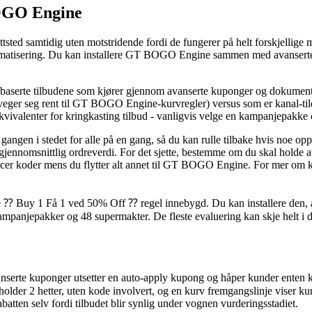
BOGO Engine
ttsted samtidig uten motstridende fordi de fungerer på helt forskjel
tisering. Du kan installere GT BOGO Engine sammen med avanserte ku
ngbaserte tilbudene som kjører gjennom avanserte kuponger og dokumente
beveger seg rent til GT BOGO Engine-kurvregler) versus som er kanal-ti
valenter for kringkasting tilbud - vanligvis velge en kampanjepakke og
angen i stedet for alle på en gang, så du kan rulle tilbake hvis noe op
 gjennomsnittlig ordreverdi. For det sjette, bestemme om du skal holde a
influencer koder mens du flytter alt annet til GT BOGO Engine. For mer 
 Buy 1 Få 1 ved 50% Off ⁇ regel innebygd. Du kan installere den, akt
panjepakker og 48 supermakter. De fleste evaluering kan skje helt i det
serte kuponger utsetter en auto-apply kupong og håper kunder enten kli
2 hetter, uten kode involvert, og en kurv fremgangslinje viser kunder 
abatten selv fordi tilbudet blir synlig under vognen vurderingsstadiet.