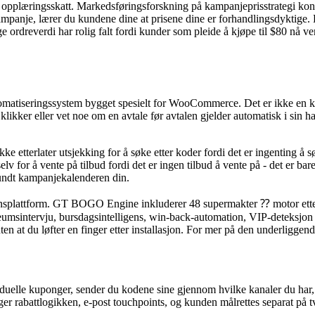
ns opplæringsskatt. Markedsføringsforskning på kampanjeprisstrategi kon
ampanje, lærer du kundene dine at prisene dine er forhandlingsdyktige. D
ige ordreverdi har rolig falt fordi kunder som pleide å kjøpe til $80 nå ve
matiseringssystem bygget spesielt for WooCommerce. Det er ikke en k
likker eller vet noe om en avtale før avtalen gjelder automatisk i sin ha
e etterlater utsjekking for å søke etter koder fordi det er ingenting å s
 selv for å vente på tilbud fordi det er ingen tilbud å vente på - det er ba
e rundt kampanjekalenderen din.
nsplattform. GT BOGO Engine inkluderer 48 supermakter ⁇ motor etter
intervju, bursdagsintelligens, win-back-automation, VIP-deteksjon og 
et uten at du løfter en finger etter installasjon. For mer på den underl
uelle kuponger, sender du kodene sine gjennom hvilke kanaler du har,
r rabattlogikken, e-post touchpoints, og kunden målrettes separat på tv