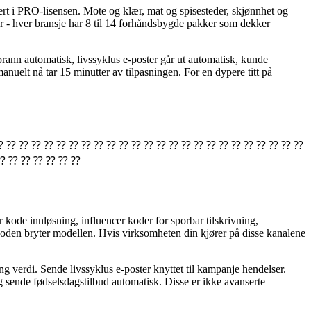
rt i PRO-lisensen. Mote og klær, mat og spisesteder, skjønnhet og
mer - hver bransje har 8 til 14 forhåndsbygde pakker som dekker
ann automatisk, livssyklus e-poster går ut automatisk, kunde
anuelt nå tar 15 minutter av tilpasningen. For en dypere titt på
 ⁇ ⁇ ⁇ ⁇ ⁇ ⁇ ⁇ ⁇ ⁇ ⁇ ⁇ ⁇ ⁇ ⁇ ⁇ ⁇ ⁇ ⁇ ⁇ ⁇ ⁇ ⁇ ⁇ ⁇ ⁇
⁇ ⁇ ⁇ ⁇ ⁇ ⁇ ⁇
r kode innløsning, influencer koder for sporbar tilskrivning,
oden bryter modellen. Hvis virksomheten din kjører på disse kanalene
lang verdi. Sende livssyklus e-poster knyttet til kampanje hendelser.
 sende fødselsdagstilbud automatisk. Disse er ikke avanserte