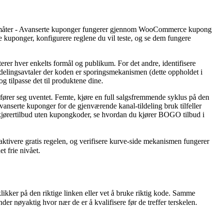
lige måter - Avanserte kuponger fungerer gjennom WooCommerce kupong
ponger, konfigurere reglene du vil teste, og se dem fungere
rer hver enkelts formål og publikum. For det andre, identifisere
ldelingsavtaler der koden er sporingsmekanismen (dette oppholdet i
 tilpasse det til produktene dine.
pfører seg uventet. Femte, kjøre en full salgsfremmende syklus på den
vanserte kuponger for de gjenværende kanal-tildeling bruk tilfeller
om kjørertilbud uten kupongkoder, se hvordan du kjører BOGO tilbud i
ivere gratis regelen, og verifisere kurve-side mekanismen fungerer
 frie nivået.
kker på den riktige linken eller vet å bruke riktig kode. Samme
nøyaktig hvor nær de er å kvalifisere før de treffer terskelen.