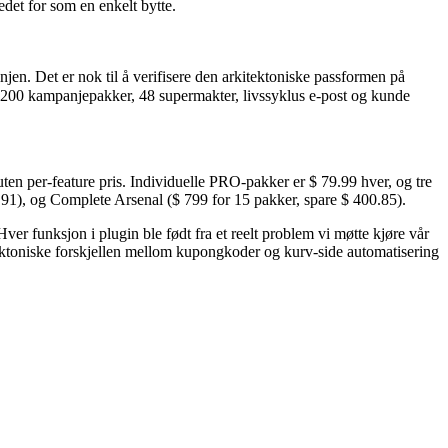
det for som en enkelt bytte.
en. Det er nok til å verifisere den arkitektoniske passformen på
for 200 kampanjepakker, 48 supermakter, livssyklus e-post og kunde
ten per-feature pris. Individuelle PRO-pakker er $ 79.99 hver, og tre
0.91), og Complete Arsenal ($ 799 for 15 pakker, spare $ 400.85).
nksjon i plugin ble født fra et reelt problem vi møtte kjøre vår
ktoniske forskjellen mellom kupongkoder og kurv-side automatisering