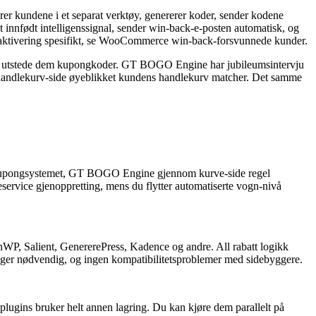
er kundene i et separat verktøy, genererer koder, sender kodene
nnfødt intelligenssignal, sender win-back-e-posten automatisk, og
 reaktivering spesifikt, se WooCommerce win-back-forsvunnede kunder.
n og utstede dem kupongkoder. GT BOGO Engine har jubileumsintervju
er handlekurv-side øyeblikket kundens handlekurv matcher. Det samme
e kupongsystemet, GT BOGO Engine gjennom kurve-side regel
eservice gjenoppretting, mens du flytter automatiserte vogn-nivå
 Salient, GenererePress, Kadence og andre. All rabatt logikk
nger nødvendig, og ingen kompatibilitetsproblemer med sidebyggere.
plugins bruker helt annen lagring. Du kan kjøre dem parallelt på