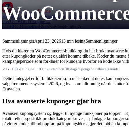
WooCommerc
GT BOGO
Engine
Home
All Articles
Features
Pricing
Downloads
Get GT BOGO Engine →
GT BOGO Engine
›
Blog
›
Sammenligninger
Sammenligninger
April 23, 2026
13 min lesing
Sammenligninger
Hvis du kjører en WooCommerce-butikk og du har brukt avanserte kupon
etter kupongkoder på nettet og aldri komme tilbake. Koder du mente f
kampanjeperiode som forklarer for kundene hvorfor en kode ikke virke
✓ GT BOGO Engine PRO inkluderer en 30-dagers pengene-tilbake garanti.
Dette innlegget er for butikkeiere som mistenker at deres kampanjesy
salgsfremmende system i 2026, og hva som blir mulig når du slutter 
få avtalen.
Hva avanserte kuponger gjør bra
Avansert kupongsystem og legger til nyttige funksjoner på toppen - 
totalt - eller -spesifikk produktkategori kreves, - planlagte kuponger s
påvirker koder, tilbud oppført på kupongsider - gjør det jobben kompe