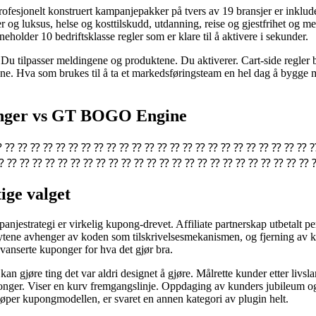
esjonelt konstruert kampanjepakker på tvers av 19 bransjer er inklude
r og luksus, helse og kosttilskudd, utdanning, reise og gjestfrihet og 
eholder 10 bedriftsklasse regler som er klare til å aktivere i sekunder.
 tilpasser meldingene og produktene. Du aktiverer. Cart-side regler br
udene. Hva som brukes til å ta et markedsføringsteam en hel dag å bygge m
onger vs GT BOGO Engine
⁇ ⁇ ⁇ ⁇ ⁇ ⁇ ⁇ ⁇ ⁇ ⁇ ⁇ ⁇ ⁇ ⁇ ⁇ ⁇ ⁇ ⁇ ⁇ ⁇ ⁇ ⁇ ⁇ ⁇ ⁇ ⁇
⁇ ⁇ ⁇ ⁇ ⁇ ⁇ ⁇ ⁇ ⁇ ⁇ ⁇ ⁇ ⁇ ⁇ ⁇ ⁇ ⁇ ⁇ ⁇ ⁇ ⁇ ⁇ ⁇ ⁇ ⁇ 
ige valget
anjestrategi er virkelig kupong-drevet. Affiliate partnerskap utbetalt pe
tene avhenger av koden som tilskrivelsesmekanismen, og fjerning av k
vanserte kuponger for hva det gjør bra.
 kan gjøre ting det var aldri designet å gjøre. Målrette kunder etter livs
uponger. Viser en kurv fremgangslinje. Oppdaging av kunders jubileum og
øper kupongmodellen, er svaret en annen kategori av plugin helt.