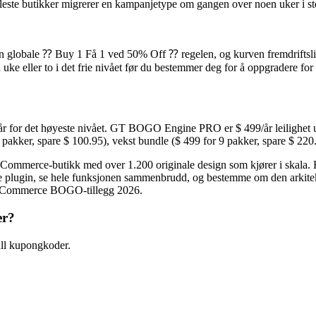
 fleste butikker migrerer en kampanjetype om gangen over noen uker i ste
n globale ⁇ Buy 1 Få 1 ved 50% Off ⁇ regelen, og kurven fremdriftslinj
n uke eller to i det frie nivået før du bestemmer deg for å oppgradere 
9/år for det høyeste nivået. GT BOGO Engine PRO er $ 499/år leilighet u
5 pakker, spare $ 100.95), vekst bundle ($ 499 for 9 pakker, spare $ 22
-butikk med over 1.200 originale design som kjører i skala. Hver fu
rne plugin, se hele funksjonen sammenbrudd, og bestemme om den arkite
WooCommerce BOGO-tillegg 2026.
er?
l kupongkoder.