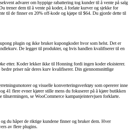
sekvent advarer om hyppige rabattering tog kunder til å vente på salg
u trener dem til å vente på koder, å forlate kurver og sjekke for
nte til de finner en 20% off-kode og kjøpe til $64. Du gjorde dette til
upong plugin og ikke bruker kupongkoder hvor som helst. Det er
ndlekurv. De legger til produkter, og hvis handlen kvalifiserer til en
øke etter. Koder lekker ikke til Honning fordi ingen koder eksisterer.
re bedre priser når deres kurv kvalifiserer. Din gjennomsnittlige
retningsmotorer og visuelle konverteringsverktøy som opererer inne
41 flere evner kjører stille mens du fokuserer på å kjøre butikken
iggende tilnærmingen, se WooCommerce kampanjeintervjuen forklarte.
 og du håper de riktige kundene finner og bruker dem. Hver
ers av flere plugins.