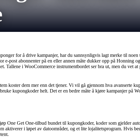
e
ger for å drive kampanjer, har du sannsynligvis lagt merke til noen tin
or e-post abonnenter på en eller annen måte dukker opp på Honning og R
t. Tallene i WooCommerce instrumentbordet ser bra ut, men du vet at pe
stem koster dem mer enn det tjener. Vi vil gå gjennom hva avanserte kup
å bruke kupongkoder helt. Det er en bedre måte å kjøre kampanjer på W
Kjøp One Get One-tilbud bundet til kupongkoder, koder som gjelder aut
om aktiverer i løpet av datoområder, og et lite lojalitetsprogram. Hvis b
tent.