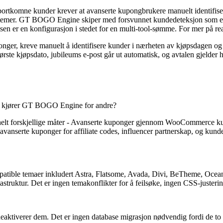
bortkomne kunder krever at avanserte kupongbrukere manuelt identifiser
stemer. GT BOGO Engine skiper med forsvunnet kundedeteksjon som et i
eisen er en konfigurasjon i stedet for en multi-tool-sømme. For mer på
uponger, kreve manuelt å identifisere kunder i nærheten av kjøpsdage
ørste kjøpsdato, jubileums e-post går ut automatisk, og avtalen gjeld
jeg kjører GT BOGO Engine for andre?
 på helt forskjellige måter - Avanserte kuponger gjennom WooCommerc
 avanserte kuponger for affiliate codes, influencer partnerskap, og kund
e temaer inkludert Astra, Flatsome, Avada, Divi, BeTheme, OceanWP,
ruktur. Det er ingen temakonflikter for å feilsøke, ingen CSS-justeri
deaktiverer dem. Det er ingen database migrasjon nødvendig fordi de to 