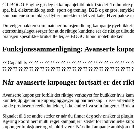
GT BOGO Engine gir deg et kampanjebibliotek i stedet. To hundre prof
spa, bil, elektronikk og tech, sport og trening, B2B og engros, smykke
kampanjene som faktisk flytter inntekter i det vertikale. Hver pakke inn
Du velger pakken som matcher bransjen din og kampanje øyeblikket. Du
etterretningslaget sørger for at de riktige kundene ser de riktige tilb
bransjen-spesifikke brukstilfeller, se BOGO tilbud motebutikker.
Funksjonssammenligning: Avanserte kup
⁇ Capability ⁇ ⁇ ⁇ ⁇ ⁇ ⁇ ⁇ ⁇ ⁇ ⁇ ⁇ ⁇ ⁇ ⁇ ⁇ ⁇ ⁇ ⁇ 
⁇ ⁇ ⁇ ⁇ ⁇ ⁇ ⁇ ⁇ ⁇ ⁇ ⁇ ⁇ ⁇ ⁇ ⁇ ⁇ ⁇ ⁇ ⁇ ⁇ ⁇ ⁇ ⁇ ⁇ 
Når avanserte kuponger fortsatt er det rikt
Avanserte kuponger forblir det riktige verktøyet for butikker hvis kamp
kundekjøp gjennom kupong aggregering partnerskap - disse arbeidsfly
og de produserer reelle inntekter, ikke endre hva som fungerer. Bruk a
Signalet til å se andre steder er når du finner deg selv ønsker at plugin
Kjøring koordinert multi-regel kampanjer i stedet for individuelle k
kuponger funksjoner og vil aldri være. Når din kampanje ambisjon utl