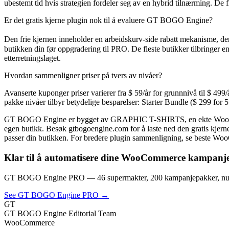
ubestemt tid hvis strategien fordeler seg av en hybrid tilnærming. De
Er det gratis kjerne plugin nok til å evaluere GT BOGO Engine?
Den frie kjernen inneholder en arbeidskurv-side rabatt mekanisme, de
butikken din før oppgradering til PRO. De fleste butikker tilbringer e
etterretningslaget.
Hvordan sammenligner priser på tvers av nivåer?
Avanserte kuponger priser varierer fra $ 59/år for grunnnivå til $ 49
pakke nivåer tilbyr betydelige besparelser: Starter Bundle ($ 299 for 
GT BOGO Engine er bygget av GRAPHIC T-SHIRTS, en ekte WooCommerce
egen butikk. Besøk gtbogoengine.com for å laste ned den gratis kje
passer din butikken. For bredere plugin sammenligning, se beste 
Klar til å automatisere dine WooCommerce kampanj
GT BOGO Engine PRO — 46 supermakter, 200 kampanjepakker, nul
See GT BOGO Engine PRO →
GT
GT BOGO Engine Editorial Team
WooCommerce