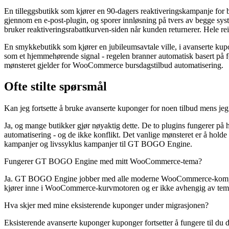
En tilleggsbutikk som kjører en 90-dagers reaktiveringskampanje for 
gjennom en e-post-plugin, og sporer innløsning på tvers av begge sy
bruker reaktiveringsrabattkurven-siden når kunden returnerer. Hele r
En smykkebutikk som kjører en jubileumsavtale ville, i avanserte k
som et hjemmehørende signal - regelen branner automatisk basert på f
mønsteret gjelder for WooCommerce bursdagstilbud automatisering.
Ofte stilte spørsmål
Kan jeg fortsette å bruke avanserte kuponger for noen tilbud mens 
Ja, og mange butikker gjør nøyaktig dette. De to plugins fungerer
automatisering - og de ikke konflikt. Det vanlige mønsteret er å holde
kampanjer og livssyklus kampanjer til GT BOGO Engine.
Fungerer GT BOGO Engine med mitt WooCommerce-tema?
Ja. GT BOGO Engine jobber med alle moderne WooCommerce-kompatibl
kjører inne i WooCommerce-kurvmotoren og er ikke avhengig av temast
Hva skjer med mine eksisterende kuponger under migrasjonen?
Eksisterende avanserte kuponger kuponger fortsetter å fungere til du 