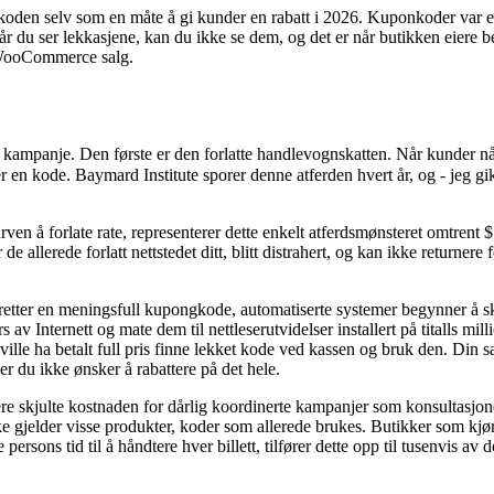
en selv som en måte å gi kunder en rabatt i 2026. Kuponkoder var en sm
år du ser lekkasjene, kan du ikke se dem, og det er når butikken eiere beg
r WooCommerce salg.
er kampanje. Den første er den forlatte handlevognskatten. Når kunder 
er en kode. Baymard Institute sporer denne atferden hvert år, og - jeg 
en å forlate rate, representerer dette enkelt atferdsmønsteret omtrent $
 de allerede forlatt nettstedet ditt, blitt distrahert, og kan ikke retur
pretter en meningsfull kupongkode, automatiserte systemer begynner å
 av Internett og mate dem til nettleserutvidelser installert på titalls m
m ville ha betalt full pris finne lekket kode ved kassen og bruk den. D
r du ikke ønsker å rabattere på det hele.
redere skjulte kostnaden for dårlig koordinerte kampanjer som konsultas
ke gjelder visse produkter, koder som allerede brukes. Butikker som kjø
rsons tid til å håndtere hver billett, tilfører dette opp til tusenvis av 