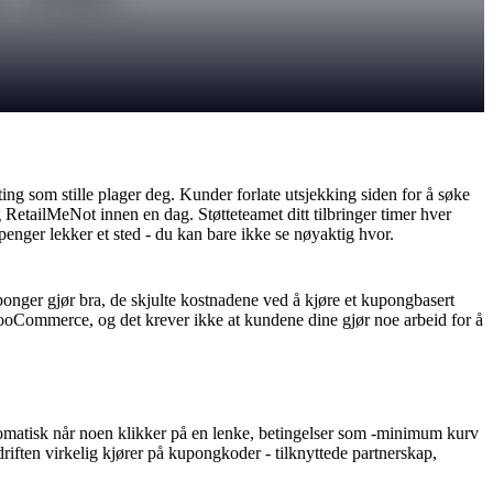
g som stille plager deg. Kunder forlate utsjekking siden for å søke
etailMeNot innen en dag. Støtteteamet ditt tilbringer timer hver
nger lekker et sted - du kan bare ikke se nøyaktig hvor.
onger gjør bra, de skjulte kostnadene ved å kjøre et kupongbasert
ooCommerce, og det krever ikke at kundene dine gjør noe arbeid for å
omatisk når noen klikker på en lenke, betingelser som -minimum kurv
edriften virkelig kjører på kupongkoder - tilknyttede partnerskap,