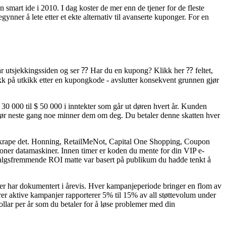
art ide i 2010. I dag koster de mer enn de tjener for de fleste
ynner å lete etter et ekte alternativ til avanserte kuponger. For en
når utsjekkingssiden og ser ⁇ Har du en kupong? Klikk her ⁇ feltet,
gikk på utkikk etter en kupongkode - avslutter konsekvent grunnen gjør
 30 000 til $ 50 000 i inntekter som går ut døren hvert år. Kunden
nere før neste gang noe minner dem om deg. Du betaler denne skatten hver
 skrape det. Honning, RetailMeNot, Capital One Shopping, Coupon
illioner datamaskiner. Innen timer er koden du mente for din VIP e-
in salgsfremmende ROI matte var basert på publikum du hadde tenkt å
joner har dokumentert i årevis. Hver kampanjeperiode bringer en flom av
rer aktive kampanjer rapporterer 5% til 15% av all støttevolum under
dollar per år som du betaler for å løse problemer med din