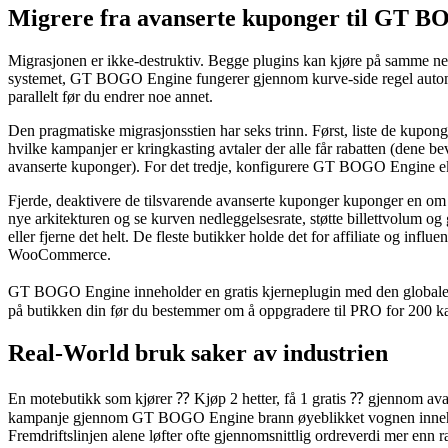
Migrere fra avanserte kuponger til GT 
Migrasjonen er ikke-destruktiv. Begge plugins kan kjøre på samme ne
systemet, GT BOGO Engine fungerer gjennom kurve-side regel automa
parallelt før du endrer noe annet.
Den pragmatiske migrasjonsstien har seks trinn. Først, liste de kupo
hvilke kampanjer er kringkasting avtaler der alle får rabatten (dene 
avanserte kuponger). For det tredje, konfigurere GT BOGO Engine ekvi
Fjerde, deaktivere de tilsvarende avanserte kuponger kuponger en om g
nye arkitekturen og se kurven nedleggelsesrate, støtte billettvolum og
eller fjerne det helt. De fleste butikker holde det for affiliate og 
WooCommerce.
GT BOGO Engine inneholder en gratis kjerneplugin med den globale ⁇
på butikken din før du bestemmer om å oppgradere til PRO for 200 kam
Real-World bruk saker av industrien
En motebutikk som kjører ⁇ Kjøp 2 hetter, få 1 gratis ⁇ gjennom avan
kampanje gjennom GT BOGO Engine brann øyeblikket vognen inneholder 
Fremdriftslinjen alene løfter ofte gjennomsnittlig ordreverdi mer enn r