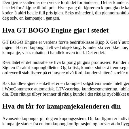
Den fjerde skatten er den verste fordi det forbindelser. Det er kunde
i stedet for å kjøpe til full pris. Hver gang du kjører en kupongkode k
koder, å aldri betale full pris igjen. Seks måneder i, din gjennomsnittl
deg selv, en kampanje i gangen.
Hva GT BOGO Engine gjør i stedet
GT BOGO Engine er verdens første bedriftsklasse Kjøp X Get Y auto
ingen - Har en kupong - felt ved utsjekking. Kunder skriver ikke noe, k
kampanje, vises rabatten i handlekurven total. Det er det.
Resultatet er det motsatte av hva kupong plugins produserer. Kunder ikk
Støtten får aldri kupongbilletter. Og kritisk, kunder slutter å trene seg
ordreverdi stabiliserer på et høyere nivå fordi kunder slutter å streif
Bak handlevognens enkelhet er en komplett salgsfremmende intellige
i WooCommerce automatisk. LTV-scoring, kundesegmentering, jubileums
din. Den riktige tilbyr branner til riktig kunde i det riktige øyeblikk
Hva du får for kampanjekalenderen din
Avanserte kuponger gir deg en kupongsystem. Du konfigurerer individ
kampanje starter fra en tom kupongkonfigurasjon og krever at du bygge