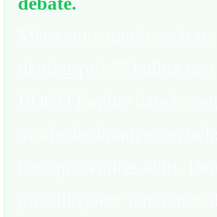
debate.
Mens store merker står ov
økningspris ⁇ lading mer
BOGO Engine bare bevege
avtale det brann er en bel
basispris endres aldri. Dett
jurisdiksjoner rettet mot a