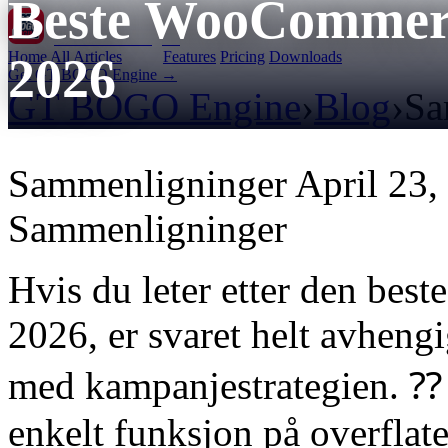
Beste WooCommerc
GT BOGO
Engine
Home
All Articles
Features
Pricing
Downloads
2026
Get GT BOGO Engine →
GT BOGO Engine
›
Blog
›
Sa
Sammenligninger
April 23,
Sammenligninger
Hvis du leter etter den be
2026, er svaret helt avheng
med kampanjestrategien. ⁇ 
enkelt funksjon på overfla