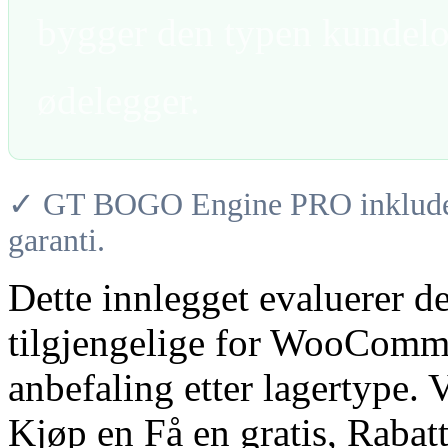
bygger den typen kundeloj
ødelegger.
✓ GT BOGO Engine PRO inkludere
garanti.
Dette innlegget evaluerer 
tilgjengelige for WooComme
anbefaling etter lagertype
Kjøp en Få en gratis, Raba