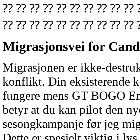
⁇ ⁇ ⁇ ⁇ ⁇ ⁇ ⁇ ⁇ ⁇ ⁇ 
⁇ ⁇ ⁇ ⁇ ⁇ ⁇ ⁇ ⁇ ⁇ ⁇ 
Migrasjonsvei for Cand
Migrasjonen er ikke-destruk
konflikt. Din eksisterende k
fungere mens GT BOGO Engi
betyr at du kan pilot den ny
sesongkampanje før jeg mig
Dette er spesielt viktig i ly