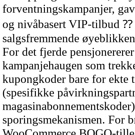
forventningskampanjer, ga
og nivåbasert VIP-tilbud ⁇
salgsfremmende øyeblikkene 
For det fjerde pensjonererer
kampanjehaugen som trekker
kupongkoder bare for ekte ti
(spesifikke påvirkningspart
magasinabonnementskoder) 
sporingsmekanismen. For br
WooCommerce BOGO-tille