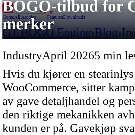
BOGO-tilbud for C
GT BOGO
Engine
Home
All Articles
Features
Downloads
merker
Get GT BOGO Engine →
GT BOGO Engine
›
Blog
›
In
Industry
April 2026
5 min le
Hvis du kjører en stearinly
WooCommerce, sitter kampan
av gave detaljhandel og per
den riktige mekanikken avh
kunden er på. Gavekjøp svar