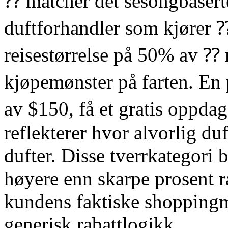
⁇ matcher det sesongbasert
duftforhandler som kjører ⁇ 
reisestørrelse på 50% av ⁇
kjøpemønster på farten. En
av $150, få et gratis oppdag
reflekterer hvor alvorlig d
dufter. Disse tverrkategori
høyere enn skarpe prosent r
kundens faktiske shoppingmø
generisk rabattlogikk.