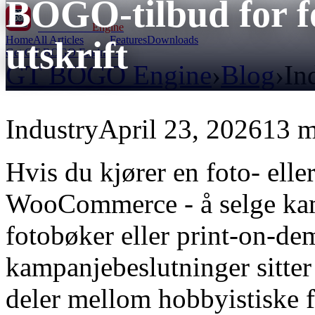
BOGO-tilbud for f
GT BOGO
Engine
Home
All Articles
Features
Downloads
utskrift
Get GT BOGO Engine →
GT BOGO Engine
›
Blog
›
In
Industry
April 23, 2026
13 m
Hvis du kjører en foto- eller
WooCommerce - å selge kamera
fotobøker eller print-on-dem
kampanjebeslutninger sitte
deler mellom hobbyistiske f