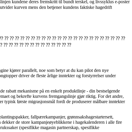
linjen kundene deres fremskritt til bundt terskel, og livssyklus e-poster
 utvider kurven mens den betjener kundens faktiske hagedrift
 ⁇ ⁇ ⁇ ⁇ ⁇ ⁇ ⁇ ⁇ ⁇ ⁇ ⁇ ⁇ ⁇ ⁇ ⁇ ⁇ ⁇ ⁇ ⁇ ⁇ ⁇ ⁇ ⁇ ⁇ ⁇
⁇ ⁇ ⁇ ⁇ ⁇ ⁇ ⁇ ⁇ ⁇ ⁇ ⁇ ⁇ ⁇ ⁇
ne kjører parallelt, noe som betyr at du kan pilot den nye
gtopper driver de fleste årlige inntekter og forstyrrelser under
ide rabatt mekanisme på en enkelt produktlinje - din bestselgende
maet og bekrefte kurvens fremgangslinje gjør riktig. For det andre,
 typisk første migrasjonsmål fordi de produserer målbare inntekter
plantingspakker, fallpærekampanjer, grønnsakshagestartersett,
dekker de store kampanjeøyeblikkene i hagekalenderen i alle fire
rukssaker (spesifikke magasin partnerskap, spesifikke