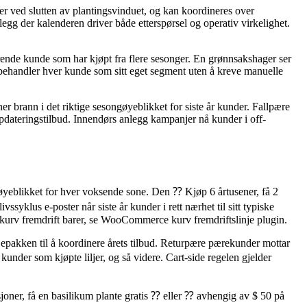
er ved slutten av plantingsvinduet, og kan koordineres over
gg der kalenderen driver både etterspørsel og operativ virkelighet.
nerende kunde som har kjøpt fra flere sesonger. En grønnsakshager ser
et behandler hver kunde som sitt eget segment uten å kreve manuelle
 brann i det riktige sesongøyeblikket for siste år kunder. Fallpære
ateringstilbud. Innendørs anlegg kampanjer nå kunder i off-
gøyeblikket for hver voksende sone. Den ⁇ Kjøp 6 årtusener, få 2
syklus e-poster når siste år kunder i rett nærhet til sitt typiske
 kurv fremdrift barer, se WooCommerce kurv fremdriftslinje plugin.
jepakken til å koordinere årets tilbud. Returpære pærekunder mottar
under som kjøpte liljer, og så videre. Cart-side regelen gjelder
oner, få en basilikum plante gratis ⁇ eller ⁇ avhengig av $ 50 på