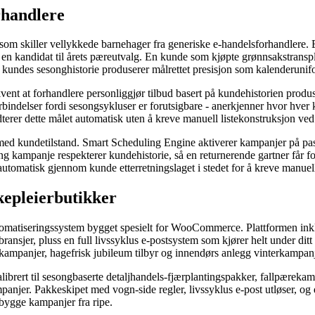
rhandlere
 som skiller vellykkede barnehager fra generiske e-handelsforhandlere. 
 en kandidat til årets pæreutvalg. En kunde som kjøpte grønnsakstranspla
 kundes sesonghistorie produserer målrettet presisjon som kalenderuni
kvent at forhandlere personliggjør tilbud basert på kundehistorien prod
orbindelser fordi sesongsykluser er forutsigbare - anerkjenner hvor hver
dterer dette målet automatisk uten å kreve manuell listekonstruksjon v
ed kundetilstand. Smart Scheduling Engine aktiverer kampanjer på pas
kampanje respekterer kundehistorie, så en returnerende gartner får for
r automatisk gjennom kunde etterretningslaget i stedet for å kreve manu
epleierbutikker
tomatiseringssystem bygget spesielt for WooCommerce. Plattformen in
ansjer, pluss en full livssyklus e-postsystem som kjører helt under di
e kampanjer, hagefrisk jubileum tilbyr og innendørs anlegg vinterkampanj
brert til sesongbaserte detaljhandels-fjærplantingspakker, fallpærekampa
njer. Pakkeskipet med vogn-side regler, livssyklus e-post utløser, og
å bygge kampanjer fra ripe.