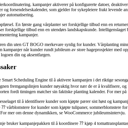
rkoordinatering. kampanjer aktiverer på konfigurerte datoer, deaktiver
og forsendelseskalender, som gjelder for sykepleiere frakt levende anle
er automatisering.
ppførsel. En første gang vårplanter ser forskjellige tilbud enn en retur
r ser forskjellige tilbud enn en utendørs landskapskunde. Intelligenslag
mentering kampanjer.
varen din uten GT BOGO merkevare synlig for kunder. Vårplanting minner
 kampanjer når kunder rundt jubileum av store hageprosjekter med oppd
, logoen din og aksentfargen.
ssaker
 Smart Scheduling Engine til å aktivere kampanjen i det riktige seson
nen fremgangslinjen kunder nøyaktig hvor nær de er å kvalifisere, og livs
ten fordi timingen matcher sin faktiske planting kalender. For mer på
selaget til å identifisere kunder som kjøpte pærer sist høst og kampan
e ⁇ vårblomstere for kunder som kjøpte tulipaner, sommerblomstere for k
en. For mer om denne dynamikken, se WooCommerce jubileumsintervju.
je bruker kampanjepakken til å koordinere ⁇ kjøp 4 tomattransplantasj