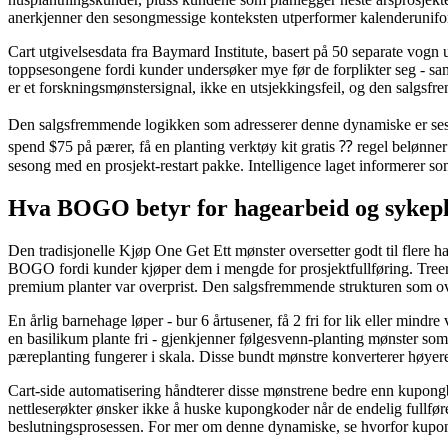
anerkjenner den sesongmessige konteksten utperformer kalenderunif
Cart utgivelsesdata fra Baymard Institute, basert på 50 separate vogn 
toppsesongene fordi kunder undersøker mye før de forplikter seg - sa
er et forskningsmønstersignal, ikke en utsjekkingsfeil, og den salgsf
Den salgsfremmende logikken som adresserer denne dynamiske er seson
spend $75 på pærer, få en planting verktøy kit gratis ⁇ regel belønner
sesong med en prosjekt-restart pakke. Intelligence laget informerer so
Hva BOGO betyr for hagearbeid og sykepl
Den tradisjonelle Kjøp One Get Ett mønster oversetter godt til flere ha
BOGO fordi kunder kjøper dem i mengde for prosjektfullføring. Treer
premium planter var overprist. Den salgsfremmende strukturen som overs
En årlig barnehage løper - bur 6 årtusener, få 2 fri for lik eller mindr
en basilikum plante fri - gjenkjenner følgesvenn-planting mønster som
pæreplanting fungerer i skala. Disse bundt mønstre konverterer høyer
Cart-side automatisering håndterer disse mønstrene bedre enn kupongb
nettleserøkter ønsker ikke å huske kupongkoder når de endelig fullfør
beslutningsprosessen. For mer om denne dynamiske, se hvorfor ku