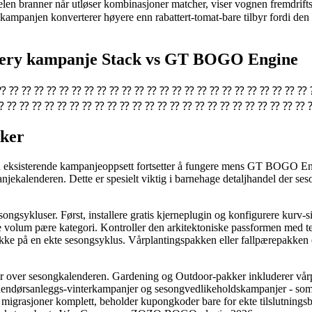
egelen branner når utløser kombinasjoner matcher, viser vognen fremdrifts
 kampanjen konverterer høyere enn rabattert-tomat-bare tilbyr fordi den
rsery kampanje Stack vs GT BOGO Engine
⁇ ⁇ ⁇ ⁇ ⁇ ⁇ ⁇ ⁇ ⁇ ⁇ ⁇ ⁇ ⁇ ⁇ ⁇ ⁇ ⁇ ⁇ ⁇ ⁇ ⁇ ⁇ ⁇ ⁇ ⁇ ⁇ ⁇
⁇ ⁇ ⁇ ⁇ ⁇ ⁇ ⁇ ⁇ ⁇ ⁇ ⁇ ⁇ ⁇ ⁇ ⁇ ⁇ ⁇ ⁇ ⁇ ⁇ ⁇ ⁇ ⁇ ⁇ ⁇ 
kker
Din eksisterende kampanjeoppsett fortsetter å fungere mens GT BOGO Engi
ekalenderen. Dette er spesielt viktig i barnehage detaljhandel der seson
ongsykluser. Først, installere gratis kjerneplugin og konfigurere kurv-s
te volum pære kategori. Kontroller den arkitektoniske passformen med te
e på en ekte sesongsyklus. Vårplantingspakken eller fallpærepakken er
kker over sesongkalenderen. Gardening og Outdoor-pakker inkluderer vår
nnendørsanleggs-vinterkampanjer og sesongvedlikeholdskampanjer - som 
igrasjoner komplett, beholder kupongkoder bare for ekte tilslutningsb