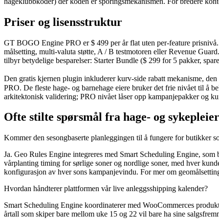
hageklubbkoder) der koden er sporingsmekanismen. For bredere k
Priser og lisensstruktur
GT BOGO Engine PRO er $ 499 per år flat uten per-feature prisnivå. D
målsetting, multi-valuta støtte, A / B testmotoren eller Revenue Guar
tilbyr betydelige besparelser: Starter Bundle ($ 299 for 5 pakker, spa
Den gratis kjernen plugin inkluderer kurv-side rabatt mekanisme, den 
PRO. De fleste hage- og barnehage eiere bruker det frie nivået til å b
arkitektonisk validering; PRO nivået låser opp kampanjepakker og k
Ofte stilte spørsmål fra hage- og sykepleie
Kommer den sesongbaserte planleggingen til å fungere for butikker s
Ja. Geo Rules Engine integreres med Smart Scheduling Engine, som bet
vårplanting timing for sørlige soner og nordlige soner, med hver kunde
konfigurasjon av hver sons kampanjevindu. For mer om geomålsetti
Hvordan håndterer plattformen vår live anleggsshipping kalender?
Smart Scheduling Engine koordinaterer med WooCommerces produkttilg
årtall som skiper bare mellom uke 15 og 22 vil bare ha sine salgsfremm