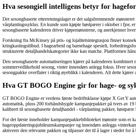
Hva sesongiell intelligens betyr for hagefo
Det sesongbaserte etterretningslaget er det salgsfremmende mønsteret
vårplantingssyklus. En kunde som kjøpte høstpærer i oktober i fjor, er
sesongbaserte kalenderen driver kjøpemønstrene, og anerkjenner hver
Forskning fra McKinsey på pris- og lojalitetsintegrasjon finner konse
kringkastingstilbud. I hagearbeid og barnehage spesielt, forbedringsf
strukturerte detaljhandelskategorier ikke kan matche. Plattformen hån
Den sesongbaserte automatiseringen kjører på kalenderen kombinert m
sommervedlikehold sesong, vinter innendørs anlegg fokus. Hver sesong 
sesongpakke overflater i riktig øyeblikk i kalenderen. Alt dette kjøre
Hva GT BOGO Engine gir for hage- og syk
GT BOGO Engine er verdens første bedriftsklasse kjøpe X Get Y au
automatisk, pluss 200 forhåndsbygde kampanjepakker på tvers av 19 br
kalibrert til sesongbaserte detaljhandel - vårplanting pakker, høstpær
For det første inneholder kampanjepakkebiblioteket mønstre som er kali
hageoppdateringsjubileumskampanjer og innendørs anleggs vinterkampa
aktiverer den relevante pakken og tilpasser det til å lagre i stedet for 