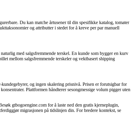
urerbare. Du kan matche årtusener til din spesifikke katalog, tomater
kttaksonomier og attributter i stedet for å kreve per par manuell
dle naturlig med salgsfremmende terskel. En kunde som bygger en kurv
pillet mellom salgsfremmende terskeler og vektbasert shipping
undegebyrer, og ingen skalering prisnivå. Prisen er forutsigbar for
ter konsentrater. Plattformen håndterer sesongmessige volum pigger uten
k gtbogoengine.com for å laste ned den gratis kjerneplugin,
ferdiggjør migrasjonen på tidslinjen din. For bredere kontekst, se