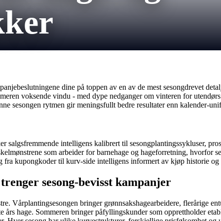
kker
njebeslutningene dine på toppen av en av de mest sesongdrevet detaljha
eren voksende vindu - med dype nedganger om vinteren for utendørs kat
ne sesongen rytmen gir meningsfullt bedre resultater enn kalender-uni
r salgsfremmende intelligens kalibrert til sesongplantingssykluser, pro
kelmønstrene som arbeider for barnehage og hageforretning, hvorfor ses
 fra kupongkoder til kurv-side intelligens informert av kjøp historie o
 trenger sesong-bevisst kampanjer
e. Vårplantingsesongen bringer grønnsakshagearbeidere, flerårige entu
te års hage. Sommeren bringer påfyllingskunder som opprettholder etabl
r. Hver sesong har ulike kurvestrukturer, forskjellige prisfølsomhet o