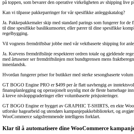
på toppen, som bevarer den operative virkeligheten av shipping live p
Kan vi tilpasse pakkeparringer for vår spesifikke anleggskatalog?
Ja. Pakkepakkemaler skip med standard parings som fungerer for de fle
til dine spesifikke basilikumsorter, eller pærer til dine spesifikke k
regelbygging.
Vil vognens fremdriftsbar jobbe med vår vektbaserte shipping for anl
Ja. Kurvens fremdriftslinje respekterer ordren totale og gjeldende r
med årtusener ser fremdriftslinjen mot bundtgrensen mens fraktberegn
innenlandsk.
Hvordan fungerer priser for butikker med sterke sesongbaserte volum
GT BOGO Engine PRO er $499 per år flatt uavhengig av inntektsvolum e
finansplanlegging og operasjonelt usynlig mot de fleste barnehage innt
å kreve nivåoppgraderinger eller volumbaserte prisjusteringer.
GT BOGO Engine er bygget av GRAPHIC T-SHIRTS, en ekte WooCommerc
utforske hagearbeid og utendørs kampanjepakkebiblioteket, og avgjøre o
WooCommerce salgsfremmende intelligens forklart.
Klar til å automatisere dine WooCommerce kampanj