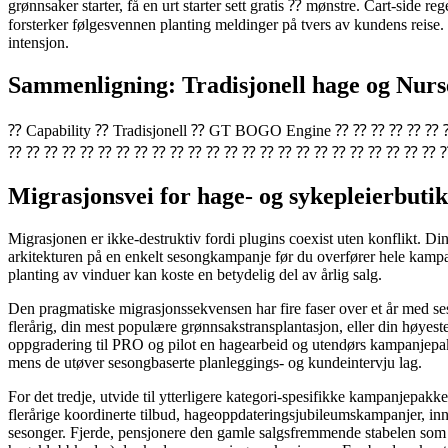
grønnsaker starter, få en urt starter sett gratis ⁇ mønstre. Cart-side r
forsterker følgesvennen planting meldinger på tvers av kundens reise.
intensjon.
Sammenligning: Tradisjonell hage og Nu
⁇ Capability ⁇ Tradisjonell ⁇ GT BOGO Engine ⁇ ⁇ ⁇ 
⁇ ⁇ ⁇ ⁇ ⁇ ⁇ ⁇ ⁇ ⁇ ⁇ ⁇ ⁇ ⁇ ⁇ ⁇ ⁇ ⁇ ⁇ ⁇ ⁇ ⁇ ⁇ ⁇ ⁇ 
Migrasjonsvei for hage- og sykepleierbuti
Migrasjonen er ikke-destruktiv fordi plugins coexist uten konflikt. 
arkitekturen på en enkelt sesongkampanje før du overfører hele kampanj
planting av vinduer kan koste en betydelig del av årlig salg.
Den pragmatiske migrasjonssekvensen har fire faser over et år med ses
flerårig, din mest populære grønnsakstransplantasjon, eller din høyes
oppgradering til PRO og pilot en hagearbeid og utendørs kampanjepakk
mens de utøver sesongbaserte planleggings- og kundeintervju lag.
For det tredje, utvide til ytterligere kategori-spesifikke kampanjepa
flerårige koordinerte tilbud, hageoppdateringsjubileumskampanjer, i
sesonger. Fjerde, pensjonere den gamle salgsfremmende stabelen som m