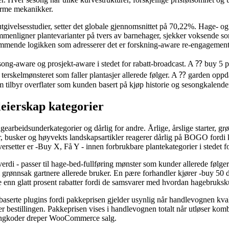
orme mekanikker.
utgivelsesstudier, setter det globale gjennomsnittet på 70,22%. Hage- o
mmenligner plantevarianter på tvers av barnehager, sjekker voksende so
remmende logikken som adresserer det er forskning-aware re-engagement 
g-aware og prosjekt-aware i stedet for rabatt-broadcast. A ⁇ buy 5 pe
 terskelmønsteret som faller plantasjer allerede følger. A ⁇ garden oppd
m tilbyr overflater som kunden basert på kjøp historie og sesongkalende
eierskap kategorier
gearbeidsunderkategorier og dårlig for andre. Årlige, årslige starter, gr
, busker og høyvekts landskapsartikler reagerer dårlig på BOGO fordi
etter er -Buy X, Få Y - innen forbrukbare plantekategorier i stedet for
e verdi - passer til hage-bed-fullføring mønster som kunder allerede følge
 grønnsak gartnere allerede bruker. En pære forhandler kjører -buy 50 da
e enn glatt prosent rabatter fordi de samsvarer med hvordan hagebruksk
aserte plugins fordi pakkeprisen gjelder usynlig når handlevognen kval
er bestillingen. Pakkeprisen vises i handlevognen totalt når utløser k
pongkoder dreper WooCommerce salg.