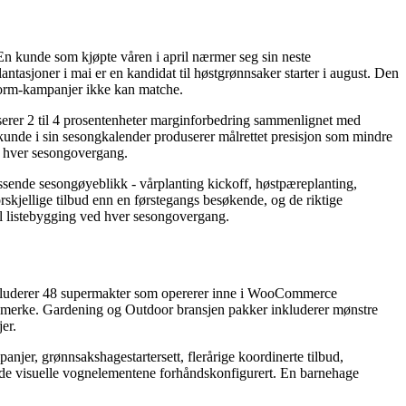
En kunde som kjøpte våren i april nærmer seg sin neste
ntasjoner i mai er en kandidat til høstgrønnsaker starter i august. Den
form-kampanjer ikke kan matche.
userer 2 til 4 prosentenheter marginforbedring sammenlignet med
 kunde i sin sesongkalender produserer målrettet presisjon som mindre
ed hver sesongovergang.
sende sesongøyeblikk - vårplanting kickoff, høstpæreplanting,
skjellige tilbud enn en førstegangs besøkende, og de riktige
ell listebygging ved hver sesongovergang.
kluderer 48 supermakter som opererer inne i WooCommerce
tt merke. Gardening og Outdoor bransjen pakker inkluderer mønstre
er.
njer, grønnsakshagestartersett, flerårige koordinerte tilbud,
 de visuelle vognelementene forhåndskonfigurert. En barnehage