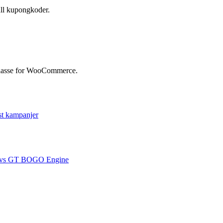
l kupongkoder.
klasse for WooCommerce.
st kampanjer
ck vs GT BOGO Engine