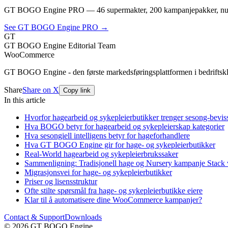
GT BOGO Engine PRO — 46 supermakter, 200 kampanjepakker, nul
See GT BOGO Engine PRO →
GT
GT BOGO Engine Editorial Team
WooCommerce
GT BOGO Engine - den første markedsføringsplattformen i bedrifts
Share
Share on X
Copy link
In this article
Hvorfor hagearbeid og sykepleierbutikker trenger sesong-bevis
Hva BOGO betyr for hagearbeid og sykepleierskap kategorier
Hva sesongiell intelligens betyr for hageforhandlere
Hva GT BOGO Engine gir for hage- og sykepleierbutikker
Real-World hagearbeid og sykepleierbrukssaker
Sammenligning: Tradisjonell hage og Nursery kampanje Sta
Migrasjonsvei for hage- og sykepleierbutikker
Priser og lisensstruktur
Ofte stilte spørsmål fra hage- og sykepleierbutikke eiere
Klar til å automatisere dine WooCommerce kampanjer?
Contact & Support
Downloads
© 2026 GT BOGO Engine.