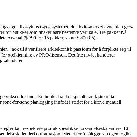
ngslaget, livssyklus e-postsystemet, den hvite-merket evne, den geo-
ver for butikker som ønsker bare bestemte vertikale. Tre pakkenivå
lete Arsenal ($ 799 for 15 pakker, spare $ 400.85).
 nok til å verifisere arkitektonisk passform før å forplikte seg til
er før godkjenning av PRO-lisensen. Det frie nivået håndterer
ngkalenderen.
ge voksende soner. En butikk frakt nasjonalt kan kjøre ulike
r sone-for-sone planlegging innfødt i stedet for å kreve manuell
egler kan respektere produktspesifikke forsendelseskalendere. Et
sendelseskalenderkonfigurasjon i stedet for å pålegge sin egen logikk