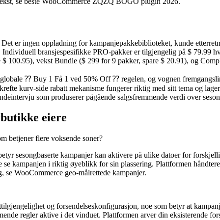
ontekst, se beste WooCommerce ZQZQ BOGO plugin 2026.
et er ingen oppladning for kampanjepakkebiblioteket, kunde etterretni
d. Individuell bransjespesifikke PRO-pakker er tilgjengelig på $ 79.99 h
re $ 100.95), vekst Bundle ($ 299 for 9 pakker, spare $ 20.91), og Comp
globale ⁇ Buy 1 Få 1 ved 50% Off ⁇ regelen, og vognen fremgangslinjen -
ekrefte kurv-side rabatt mekanisme fungerer riktig med sitt tema og lag
undeintervju som produserer pågående salgsfremmende verdi over seso
rbutikke eiere
om betjener flere voksende soner?
yr sesongbaserte kampanjer kan aktivere på ulike datoer for forskjelli
 se kampanjen i riktig øyeblikk for sin plassering. Plattformen håndtere
ng, se WooCommerce geo-målrettede kampanjer.
jengelighet og forsendelseskonfigurasjon, noe som betyr at kampanjer
ende regler aktive i det vinduet. Plattformen arver din eksisterende for