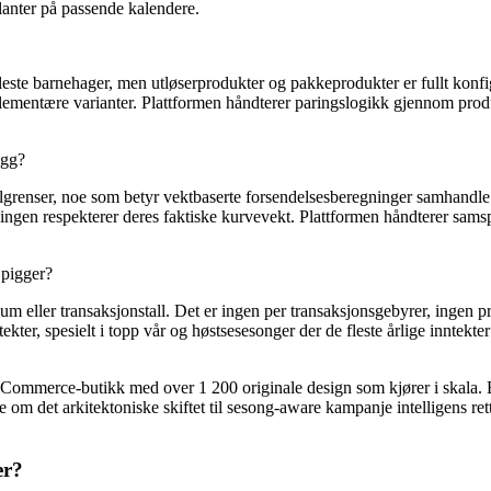
lanter på passende kalendere.
ste barnehager, men utløserprodukter og pakkeprodukter er fullt konfig
omplementære varianter. Plattformen håndterer paringslogikk gjennom produ
egg?
egelgrenser, noe som betyr vektbaserte forsendelsesberegninger samhan
ingen respekterer deres faktiske kurvevekt. Plattformen håndterer sams
 pigger?
ller transaksjonstall. Det er ingen per transaksjonsgebyrer, ingen pr-k
ekter, spesielt i topp vår og høstsesesonger der de fleste årlige inntek
e-butikk med over 1 200 originale design som kjører i skala. Besø
m det arkitektoniske skiftet til sesong-aware kampanje intelligens rett
er?