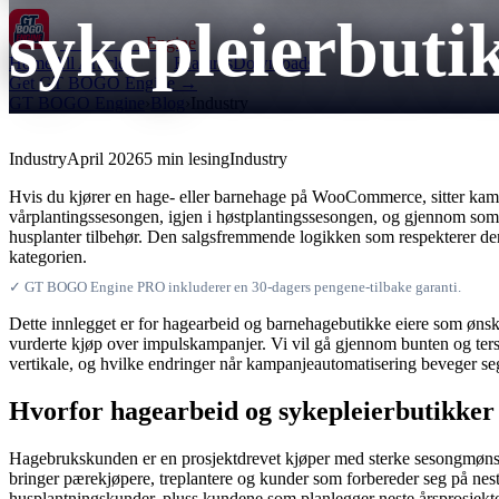
sykepleierbuti
GT BOGO
Engine
Home
All Articles
Features
Downloads
Get GT BOGO Engine →
GT BOGO Engine
›
Blog
›
Industry
Industry
April 2026
5 min lesing
Industry
Hvis du kjører en hage- eller barnehage på WooCommerce, sitter kampa
vårplantingssesongen, igjen i høstplantingssesongen, og gjennom somm
husplanter tilbehør. Den salgsfremmende logikken som respekterer den
kategorien.
✓ GT BOGO Engine PRO inkluderer en 30-dagers pengene-tilbake garanti.
Dette innlegget er for hagearbeid og barnehagebutikke eiere som ønske
vurderte kjøp over impulskampanjer. Vi vil gå gjennom bunten og ters
vertikale, og hvilke endringer når kampanjeautomatisering beveger seg
Hvorfor hagearbeid og sykepleierbutikker
Hagebrukskunden er en prosjektdrevet kjøper med sterke sesongmønstr
bringer pærekjøpere, treplantere og kunder som forbereder seg på nes
husplantningskunder, pluss kundene som planlegger neste årsprosjekte