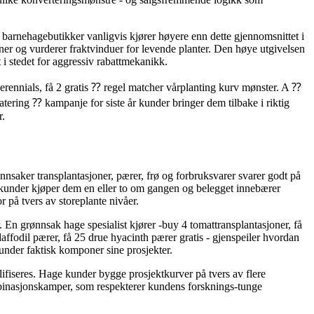
g barnehagebutikker vanligvis kjører høyere enn dette gjennomsnittet i
ner og vurderer fraktvinduer for levende planter. Den høye utgivelsen
i stedet for aggressiv rabattmekanikk.
rennials, få 2 gratis ⁇ regel matcher vårplanting kurv mønster. A ⁇
atering ⁇ kampanje for siste år kunder bringer dem tilbake i riktig
r.
ønnsaker transplantasjoner, pærer, frø og forbruksvarer svarer godt på
 kunder kjøper dem en eller to om gangen og belegget innebærer
 på tvers av storeplante nivåer.
r. En grønnsak hage spesialist kjører -buy 4 tomattransplantasjoner, få
ffodil pærer, få 25 drue hyacinth pærer gratis - gjenspeiler hvordan
under faktisk komponer sine prosjekter.
ifiseres. Hage kunder bygge prosjektkurver på tvers av flere
ombinasjonskamper, som respekterer kundens forsknings-tunge