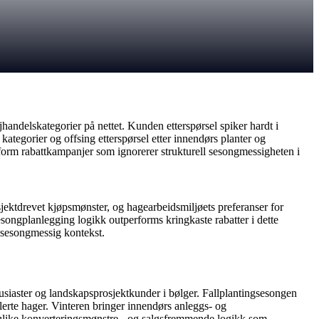
ndelskategorier på nettet. Kunden etterspørsel spiker hardt i
egorier og offsing etterspørsel etter innendørs planter og
form rabattkampanjer som ignorerer strukturell sesongmessigheten i
sjektdrevet kjøpsmønster, og hagearbeidsmiljøets preferanser for
ongplanlegging logikk outperforms kringkaste rabatter i dette
g sesongmessig kontekst.
siaster og landskapsprosjektkunder i bølger. Fallplantingsesongen
erte hager. Vinteren bringer innendørs anleggs- og
g ulike konverteringsmønstre - og salgsfremmende logikk som