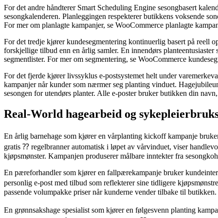
For det andre håndterer Smart Scheduling Engine sesongbasert kalende
sesongkalenderen. Planleggingen respekterer butikkens voksende soner 
For mer om planlagte kampanjer, se WooCommerce planlagte kampanj
For det tredje kjører kundesegmentering kontinuerlig basert på reell o
forskjellige tilbud enn en årlig samler. En innendørs planteentusiaste
segmentlister. For mer om segmentering, se WooCommerce kundeseg
For det fjerde kjører livssyklus e-postsystemet helt under varemerke
kampanjer når kunder som nærmer seg planting vinduet. Hagejubileum
sesongen for utendørs planter. Alle e-poster bruker butikken din navn
Real-World hagearbeid og sykepleierbruk
En årlig barnehage som kjører en vårplanting kickoff kampanje bruker
gratis ⁇ regelbranner automatisk i løpet av vårvinduet, viser handlevog
kjøpsmønster. Kampanjen produserer målbare inntekter fra sesongkohor
En pæreforhandler som kjører en fallpærekampanje bruker kundeinteres
personlig e-post med tilbud som reflekterer sine tidligere kjøpsmønstr
passende volumpakke priser når kunderne vender tilbake til butikk
En grønnsakshage spesialist som kjører en følgesvenn planting kampan