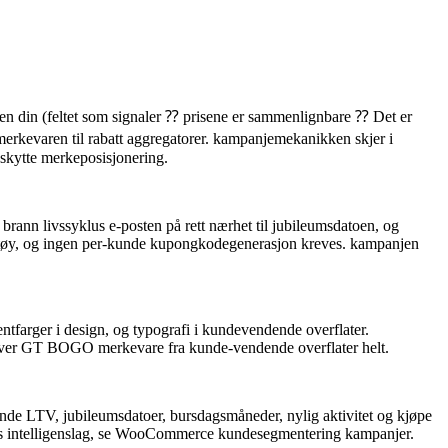
den din (feltet som signaler ⁇ prisene er sammenlignbare ⁇ Det er
erkevaren til rabatt aggregatorer. kampanjemekanikken skjer i
eskytte merkeposisjonering.
 brann livssyklus e-posten på rett nærhet til jubileumsdatoen, og
verktøy, og ingen per-kunde kupongkodegenerasjon kreves. kampanjen
entfarger i design, og typografi i kundevendende overflater.
 enhver GT BOGO merkevare fra kunde-vendende overflater helt.
unde LTV, jubileumsdatoer, bursdagsmåneder, nylig aktivitet og kjøpe
eens intelligenslag, se WooCommerce kundesegmentering kampanjer.