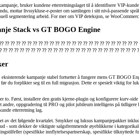
skampanje, bruker kundene etterretningslaget til å identifisere VIP-kund
ndu, mottar livssykluse-e-poster om samlingen i sitt nivå-passende språ
nuell segmentering arbeid. For mer om VIP deteksjon, se WooCommerc
panje Stack vs GT BOGO Engine
 ⁇ ⁇ ⁇ ⁇ ⁇ ⁇ ⁇ ⁇ ⁇ ⁇ ⁇ ⁇ ⁇ ⁇ ⁇ ⁇ ⁇ ⁇ ⁇ ⁇ ⁇ ⁇ ⁇ ⁇ ⁇ ⁇ 
⁇ ⁇ ⁇ ⁇ ⁇ ⁇ ⁇ ⁇ ⁇ ⁇ ⁇ ⁇ ⁇ ⁇ ⁇ ⁇ ⁇ ⁇ ⁇ ⁇ ⁇ ⁇ ⁇ ⁇ ⁇ 
ker
in eksisterende kampanje stabel fortsetter å fungere mens GT BOGO Engi
r du forplikter seg til en full migrasjon. Dette er spesielt viktig for 
r to. Først, installere den gratis kjerne-plugin og konfigurere kurv-side
andre, oppgradering til PRO og pilot jubileum intelligens på tidligere 
unde etterretning lag.
løpet av det følgende kvartalet. Smykker og luksus kampanjepakker inklu
ud - som dekker de viktigste salgsfremmende øyeblikkene i kategorika
ngstilfeller (spesifikke innflytelsespartnerskap, spesifikke tilknyttede 