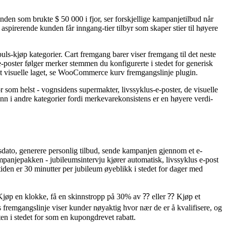
nden som brukte $ 50 000 i fjor, ser forskjellige kampanjetilbud når
spirerende kunden får inngang-tier tilbyr som skaper stier til høyere
uls-kjøp kategorier. Cart fremgang barer viser fremgang til det neste
e-poster følger merker stemmen du konfigurerte i stedet for generisk
et visuelle laget, se WooCommerce kurv fremgangslinje plugin.
om helst - vognsidens supermakter, livssyklus-e-poster, de visuelle
nn i andre kategorier fordi merkevarekonsistens er en høyere verdi-
sdato, generere personlig tilbud, sende kampanjen gjennom et e-
jepakken - jubileumsintervju kjører automatisk, livssyklus e-post
stiden er 30 minutter per jubileum øyeblikk i stedet for dager med
jøp en klokke, få en skinnstropp på 30% av ⁇ eller ⁇ Kjøp et
fremgangslinje viser kunder nøyaktig hvor nær de er å kvalifisere, og
n i stedet for som en kupongdrevet rabatt.