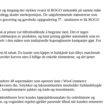
ør og inngang-tier stykker svarer til BOGO mekanikk på samme måte
remlegg skader merkeposisjon. De salgsfremmende mønsterene som
is gravering og gaveboks oppgradering ⁇ - strukturen er lik BOGO
å at prisen var tilfredsstillende å begynne med. Det er ingen
 kombinasjon av produkter, og bunt prising gjelder automatisk som en
selv i den måten som tradisjonelle kupongbaserte kampanjer gjør. For
til rabatt. En kunde som kjøper et halskjede kan tilbys matchende
tvider kurven uten å billige de enkelte elementene, og det tjener
kluderer 48 supermakter som opererer inne i WooCommerce
erkevaren din. Smykker og luksusindustrien inneholder forhåndsbygde
r, komplementære pakker og trade-up-insentiments.
 identifiserer hver kundes kjøpsjubileumsdato fra ordrehistorie og
oen, og vognsiden regelen gjelder passende tilbud når kunden returnerer