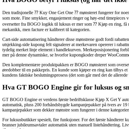
Den tradisjonelle ⁇ Kuy One Get One ⁇ mønsteret fungerer for noen
som mote. Fine smykker, engasjement ringer og høy-end timepieces 
oversetter fra BOGO logikk til luksus er mer som ⁇ Kjøp en ring, f
mekanikk, men facture er kalibrert til kategorien.
Cart-side automatisering håndterer disse mønstrene godt fordi rabatten
utsjekking-side kupong felt signalerer at merkevaren opererer i rabatt
tydelig merket linje element i handlekurven. Merkeposisjonering forb
mer på denne dynamiske, se hvorfor kupongkoder dreper WooComme
Den komplementære produktpakken er BOGO mønsteret som oversetter b
øredobber til en pakkepris. En kunde som kjøper en ring kan tilbys et
kundens faktiske beslutningsprosess (det som går med det de allerede va
Hva GT BOGO Engine gir for luksus og s
GT BOGO Engine er verdens første bedriftsklasse Kjøp X Get Y aut
automatisk, pluss 200 forhåndsbygde kampanjepakker på tvers av 19 b
kampanjepakker som dekker mønstre som fungerer i denne kategorien s
For luksusbutikker spesielt, fire funksjoner. For det første håndterer 
branner jubileumsavtaler automatisk uten manuell listehåndtering. Livs