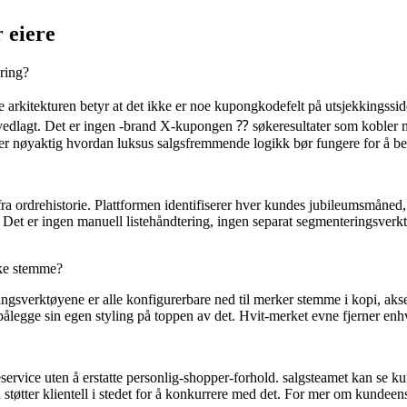
r eiere
ering?
e arkitekturen betyr at det ikke er noe kupongkodefelt på utsjekkingssi
vedlagt. Det er ingen -brand X-kupongen ⁇ søkeresultater som kobler m
 er nøyaktig hvordan luksus salgsfremmende logikk bør fungere for å b
fra ordrehistorie. Plattformen identifiserer hver kundes jubileumsmåned,
det. Det er ingen manuell listehåndtering, ingen separat segmenterings
rke stemme?
ringsverktøyene er alle konfigurerbare ned til merker stemme i kopi, aks
r å pålegge sin egen styling på toppen av det. Hvit-merket evne fjerner
ervice uten å erstatte personlig-shopper-forhold. salgsteamet kan se k
 støtter klientell i stedet for å konkurrere med det. For mer om kund