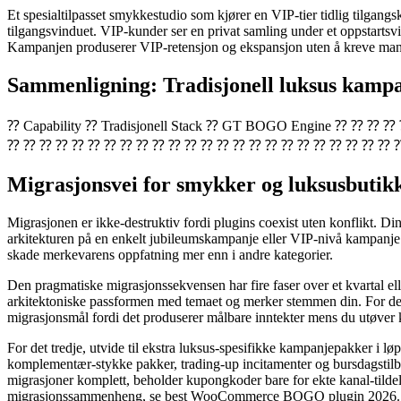
Et spesialtilpasset smykkestudio som kjører en VIP-tier tidlig tilgang
tilgangsvinduet. VIP-kunder ser en privat samling under et oppstartsvi
Kampanjen produserer VIP-retensjon og ekspansjon uten å kreve ma
Sammenligning: Tradisjonell luksus kam
⁇ Capability ⁇ Tradisjonell Stack ⁇ GT BOGO Engine ⁇
⁇ ⁇ ⁇ ⁇ ⁇ ⁇ ⁇ ⁇ ⁇ ⁇ ⁇ ⁇ ⁇ ⁇ ⁇ ⁇ ⁇ ⁇ ⁇ ⁇ ⁇ ⁇ ⁇ ⁇ 
Migrasjonsvei for smykker og luksusbutik
Migrasjonen er ikke-destruktiv fordi plugins coexist uten konflikt. D
arkitekturen på en enkelt jubileumskampanje eller VIP-nivå kampanje fø
skade merkevarens oppfatning mer enn i andre kategorier.
Den pragmatiske migrasjonssekvensen har fire faser over et kvartal elle
arkitektoniske passformen med temaet og merker stemmen din. For det 
migrasjonsmål fordi det produserer målbare inntekter mens du utøver k
For det tredje, utvide til ekstra luksus-spesifikke kampanjepakker i 
komplementær-stykke pakker, trading-up incitamenter og bursdagstilb
migrasjoner komplett, beholder kupongkoder bare for ekte kanal-tildeli
migrasjonssammenheng, se best WooCommerce BOGO plugin 2026.