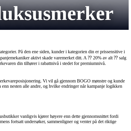
luksusmerker
egorier. På den ene siden, kunder i kategorien din er prissensitive i
ampanjemekaniker aktivt skade varemerket ditt. A ⁇ 20% av alt ⁇ salg
evaren din tilhører i rabattnivå i stedet for premiumnivå.
 merkevareposisjonering. Vi vil gå gjennom BOGO mønstre og kunde
en enn nesten alle andre, og hvilke endringer når kampanje logikken
usbutikker vanligvis kjører høyere enn dette gjennomsnittet fordi
mens fortsatt undersøker, sammenligner og venter på det riktige