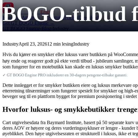
BOGO-tilbud f
GT BOGO
Engine
Home
All Articles
Features
Pricing
Downloads
Get GT BOGO Engine →
GT BOGO Engine
›
Blog
›
Industry
Industry
April 23, 2026
12 min lesing
Industry
Hvis du kjører en smykker eller luksus varer butikken på WooCommerce, 
høy ende og reagerer godt på ekte verdi tilbud - jubileum samlinger, 
som fungerer for en motebutikk kan skade en luksus smykker butikken ve
✓ GT BOGO Engine PRO inkluderer en 30-dagers pengene-tilbake garanti.
Dette innlegget er for smykker butikken eiere og luksus merkevare
etterretning tilnærminger som fungerer spesielt for smykker og high-en
beveger seg til en plattform bygget for premium posisjonering i stedet 
Hvorfor luksus- og smykkebutikker treng
Cart utgivelsesdata fra Baymard Institute, basert på 50 separate kurv 
deres AOV er høyere og deres vurderingssykluser er lengre - kunder br
øyeblikket. Den høye utgivelsesraten er strukturell i luksus, ikke et t