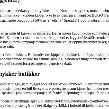
 luksus underkategorier og ikke andre. Kostume smykker, mote tilbeh
vanligvis ikke - kunden kjøper ikke to av dem på én gang og BOGO f
å matchende øredobb på 50% av ⁇ eller ⁇ Spend $ 1.000, motta en grat
 er usynlig til kurven kvalifiseres. Det er ingen kupongkode som tyder p
nivå. Kunden ser sin normale surfeopplevelse, legger til kvalifiserende
lir intakt fordi kampanjemekanikken ikke kaller oppmerksomhet til seg 
rce salg.
est til luksus. En kunde som kjøper en klokke kan tilbys en skinnrem 
 koordinerende stykke fra samme samling. Mønsteret fungerer fordi det u
lgte) i stedet for å pålegge en generisk rabatt.
mykker butikker
omatiseringssystem bygget spesielt for WooCommerce. Plattformen in
ransjer, pluss en full livssyklus e-postsystem som kjører helt under m
pesielt - jubileumskampanjer, VIP-nivå belønninger, milepæl feiringe
kundene etterretningslaget jubileumsdetektering automatisk - plattformen
syklus e-posten går ut i det riktige øyeblikk i forhold til jubileumsdat