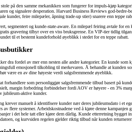
stole på den samme mekanikken som fungerer for impuls-kjøp kategorier
evaren og signalere desperation. Harvard Business Reviews god-bedre-be
le kunder, feire milepæler, åpning trade-up stier) snarere enn teppe rab
ert, segmentert og kunde-state-aware. En milepæl feiring avtale for en
 gratis gravering tilbyr over en viss bruksgrense. En VIP-tier tidlig tilg
undet til et bestemt kundeforhold øyeblikk i stedet for en teppe rabatt.
susbutikker
er dra fordel av mer enn nesten alle andre kategorier. En kunde som kjøp
eningsfull emosjonell tilkobling til merkevaren. Å behandle at kunde
om bør være en av dine høyeste verdi salgsfremmende øyeblikk.
 at forhandlere som personliggjør salgsfremmende tilbud basert på kunde
esielt, margin forbedring forbindelser fordi AOV er høyere - en 3% marg
av jubileum-aktive kunder.
rever manuelt å identifisere kunder nær deres jubileumsdato i et eget v
 av flere systemer. Arbeidskostnadene ved å kjøre denne kampanjen god
panjer i det hele tatt eller kjøre dem dårlig. Kunde etterretning bygget
atoen, og kurvsiden regelen gjelder riktig tilbud når kunden returnerer t
gjelder)