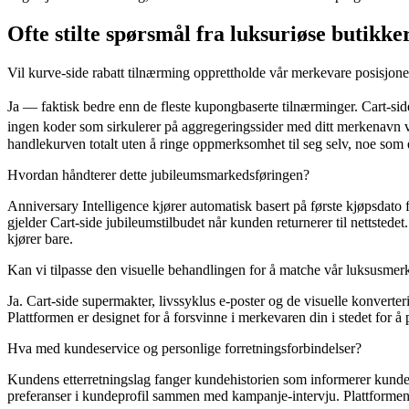
Ofte stilte spørsmål fra luksuriøse butikke
Vil kurve-side rabatt tilnærming opprettholde vår merkevare posisjon
Ja — faktisk bedre enn de fleste kupongbaserte tilnærminger. Cart-sid
ingen koder som sirkulerer på aggregeringssider med ditt merkenavn 
handlekurven totalt uten å ringe oppmerksomhet til seg selv, noe som
Hvordan håndterer dette jubileumsmarkedsføringen?
Anniversary Intelligence kjører automatisk basert på første kjøpsdato 
gjelder Cart-side jubileumstilbudet når kunden returnerer til nettste
kjører bare.
Kan vi tilpasse den visuelle behandlingen for å matche vår luksusme
Ja. Cart-side supermakter, livssyklus e-poster og de visuelle konverte
Plattformen er designet for å forsvinne i merkevaren din i stedet fo
Hva med kundeservice og personlige forretningsforbindelser?
Kundens etterretningslag fanger kundehistorien som informerer kundes
preferanser i kundeprofil sammen med kampanje-intervju. Plattformen