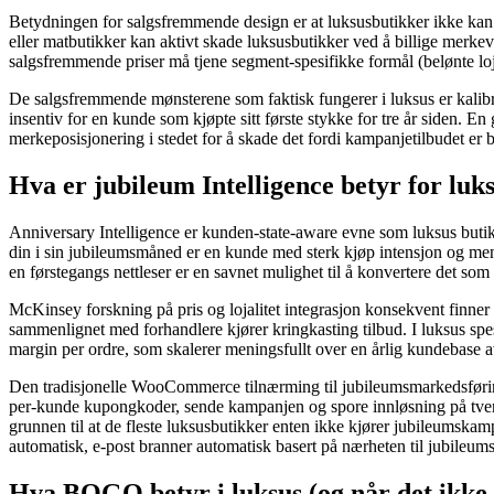
Betydningen for salgsfremmende design er at luksusbutikker ikke kan 
eller matbutikker kan aktivt skade luksusbutikker ved å billige merk
salgsfremmende priser må tjene segment-spesifikke formål (belønte loja
De salgsfremmende mønsterene som faktisk fungerer i luksus er kalibr
insentiv for en kunde som kjøpte sitt første stykke for tre år siden. En
merkeposisjonering i stedet for å skade det fordi kampanjetilbudet er b
Hva er jubileum Intelligence betyr for luk
Anniversary Intelligence er kunden-state-aware evne som luksus butikk
din i sin jubileumsmåned er en kunde med sterk kjøp intensjon og m
en førstegangs nettleser er en savnet mulighet til å konvertere det s
McKinsey forskning på pris og lojalitet integrasjon konsekvent finner
sammenlignet med forhandlere kjører kringkasting tilbud. I luksus sp
margin per ordre, som skalerer meningsfullt over en årlig kundebase 
Den tradisjonelle WooCommerce tilnærming til jubileumsmarkedsføring k
per-kunde kupongkoder, sende kampanjen og spore innløsning på tvers
grunnen til at de fleste luksusbutikker enten ikke kjører jubileumskam
automatisk, e-post branner automatisk basert på nærheten til jubileumsd
Hva BOGO betyr i luksus (og når det ikke 