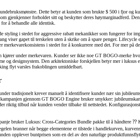
 kundebruksmønstre. Dette betyr at kunden som brukte $ 500 i fjor og ku
m gjenkjenner forholdet sitt og beskytter deres høymarginadferd. Den a
 for å behandle alle identisk.
e styling i stedet for aggressive rabatt mekanikker som fungerer for imp
g viser gapet til terskelen uten å skrike om å spare penger. Lifecycle 
r merkevarekonsistens i stedet for å konkurrere med det. For mer på d
en kjører under merkevaren. Kunder ser ikke noe GT BOGO-merke hvor s
e og designsystem. Den arkitektoniske forskjellen betyr mer i luksus e
kking flyt varsles frakoblingen umiddelbart.
r
nder tradisjonelt krever manuelt å identifisere kunder nær sin jubileum
e kampanjen gjennom GT BOGO Engine bruker smykker: jubileumskampan
er riktig tilbud når kunden vender tilbake til nettstedet. Konfigurasjon
nje bruker Luksus: Cross-Categories Bundle pakke til å håndtere ⁇ K
elen branner når begge elementene er tilstede i handlekurven, kurvens 
nden opplever buntprisen som en del av den naturlige produktfunnsflyte