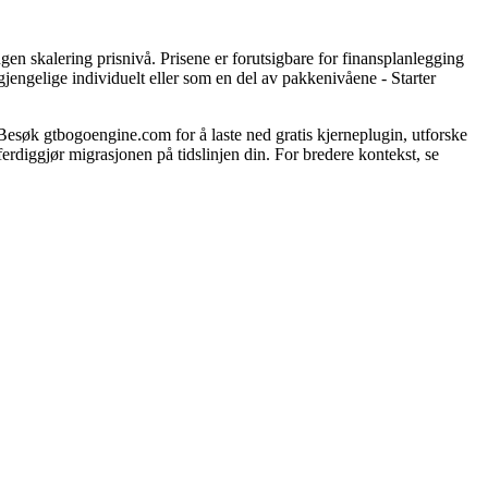
 skalering prisnivå. Prisene er forutsigbare for finansplanlegging
jengelige individuelt eller som en del av pakkenivåene - Starter
 gtbogoengine.com for å laste ned gratis kjerneplugin, utforske
rdiggjør migrasjonen på tidslinjen din. For bredere kontekst, se