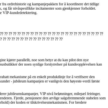
er fra ordrehistorie og kampanjepakken for å koordinere det tidlige
k, og får nivåspesifikke incitamenter som gjenkjenner forholdet.
e VIP-kundedetektering.
⁇ ⁇ ⁇ ⁇ ⁇ ⁇ ⁇ ⁇ ⁇ ⁇ ⁇ ⁇ ⁇ ⁇ ⁇ ⁇ ⁇ ⁇ ⁇ ⁇ ⁇ ⁇ ⁇ ⁇ ⁇ ⁇
⁇ ⁇ ⁇ ⁇ ⁇ ⁇ ⁇ ⁇ ⁇ ⁇ ⁇ ⁇ ⁇ ⁇ ⁇
ne kjører parallellt, noe som betyr at du kan pilot den nye
luksusbutikker der noen synlige forstyrrelser på kundeopplevelsen kan
 rabatt mekanisme på en enkelt produktlinje for å verifisere den
kunder - jubileum kampanjen er vanligvis den høyeste-verdi første
derer jubileumskampanjer, VIP nivå belønninger, milepæl feiringer,
lenderen. Fjerde, pensjonere den arvlige salgsfremmende stabelen som
forhold) der koden er tilskrivelsesmekanismen. For bredere