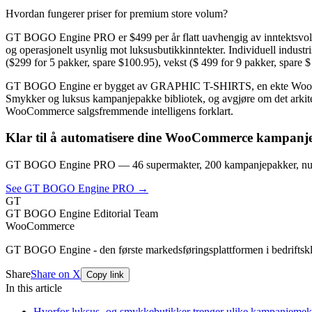
Hvordan fungerer priser for premium store volum?
GT BOGO Engine PRO er $499 per år flatt uavhengig av inntektsvolum.
og operasjonelt usynlig mot luksusbutikkinntekter. Individuell indust
($299 for 5 pakker, spare $100.95), vekst ($ 499 for 9 pakker, spare 
GT BOGO Engine er bygget av GRAPHIC T-SHIRTS, en ekte WooCommerc
Smykker og luksus kampanjepakke bibliotek, og avgjøre om det arkitekt
WooCommerce salgsfremmende intelligens forklart.
Klar til å automatisere dine WooCommerce kampanj
GT BOGO Engine PRO — 46 supermakter, 200 kampanjepakker, nul
See GT BOGO Engine PRO →
GT
GT BOGO Engine Editorial Team
WooCommerce
GT BOGO Engine - den første markedsføringsplattformen i bedrifts
Share
Share on X
Copy link
In this article
Hvorfor luksus- og smykkebutikker trenger ulike kampanjeme