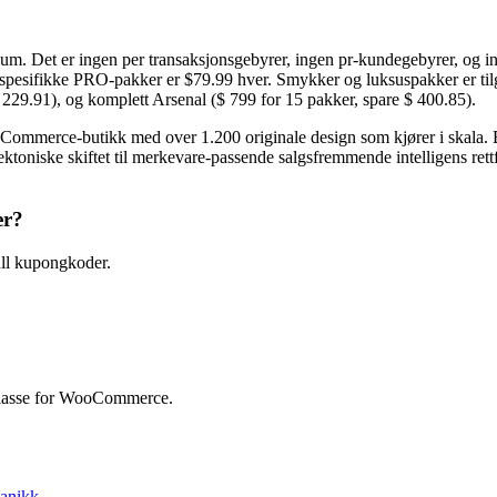
 Det er ingen per transaksjonsgebyrer, ingen pr-kundegebyrer, og ingen
rispesifikke PRO-pakker er $79.99 hver. Smykker og luksuspakker er tilg
$ 229.91), og komplett Arsenal ($ 799 for 15 pakker, spare $ 400.85).
e-butikk med over 1.200 originale design som kjører i skala. Besøk
oniske skiftet til merkevare-passende salgsfremmende intelligens rettfe
er?
l kupongkoder.
klasse for WooCommerce.
kanikk