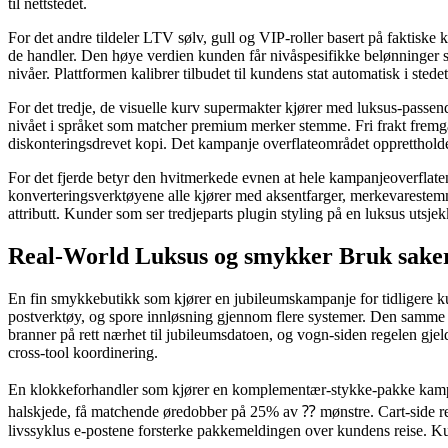
til nettstedet.
For det andre tildeler LTV sølv, gull og VIP-roller basert på faktiske
de handler. Den høye verdien kunden får nivåspesifikke belønninger so
nivåer. Plattformen kalibrer tilbudet til kundens stat automatisk i stedet
For det tredje, de visuelle kurv supermakter kjører med luksus-passend
nivået i språket som matcher premium merker stemme. Fri frakt fremgan
diskonteringsdrevet kopi. Det kampanje overflateområdet opprettholde
For det fjerde betyr den hvitmerkede evnen at hele kampanjeoverflat
konverteringsverktøyene alle kjører med aksentfarger, merkevarestemm
attributt. Kunder som ser tredjeparts plugin styling på en luksus utsje
Real-World Luksus og smykker Bruk sake
En fin smykkebutikk som kjører en jubileumskampanje for tidligere ku
postverktøy, og spore innløsning gjennom flere systemer. Den samm
branner på rett nærhet til jubileumsdatoen, og vogn-siden regelen gjeld
cross-tool koordinering.
En klokkeforhandler som kjører en komplementær-stykke-pakke kampa
halskjede, få matchende øredobber på 25% av ⁇ mønstre. Cart-side reg
livssyklus e-postene forsterke pakkemeldingen over kundens reise. Ku