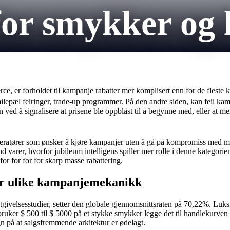
or smykker og 
er forholdet til kampanje rabatter mer komplisert enn for de fleste kat
milepæl feiringer, trade-up programmer. På den andre siden, kan feil k
d å signalisere at prisene ble oppblåst til å begynne med, eller at merk
 operatører som ønsker å kjøre kampanjer uten å gå på kompromiss med
d varer, hvorfor jubileum intelligens spiller mer rolle i denne kategori
for for for for skarp masse rabattering.
er ulike kampanjemekanikk
utgivelsesstudier, setter den globale gjennomsnittsraten på 70,22%. Luks
uker $ 500 til $ 5000 på et stykke smykker legge det til handlekurven 
egn på at salgsfremmende arkitektur er ødelagt.