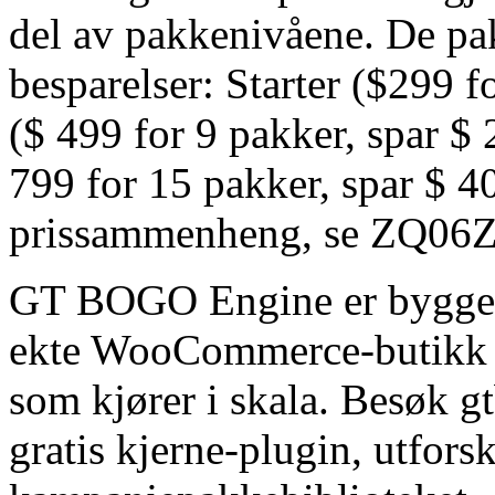
del av pakkenivåene. De pa
besparelser: Starter ($299 f
($ 499 for 9 pakker, spar $
799 for 15 pakker, spar $ 4
prissammenheng, se ZQ06Z
GT BOGO Engine er bygge
ekte WooCommerce-butikk m
som kjører i skala. Besøk g
gratis kjerne-plugin, utfor