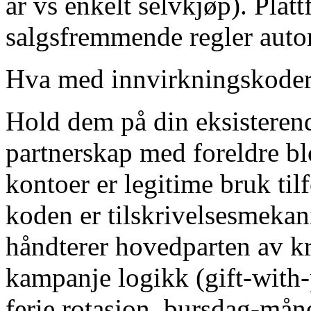
år vs enkelt selvkjøp). Pla
salgsfremmende regler autom
Hva med innvirkningskoder 
Hold dem på din eksisteren
partnerskap med foreldre bl
kontoer er legitime bruk til
koden er tilskrivelsesmek
håndterer hovedparten av k
kampanje logikk (gift-with-p
ferie rotasjon, bursdag-må