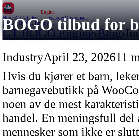
GT BOGO
Engine
Home
All Articles
Features
Downloads
BOGO tilbud for b
Get GT BOGO Engine →
GT BOGO Engine
›
Blog
›
In
Industry
April 23, 2026
11 m
Hvis du kjører et barn, leke
barnegavebutikk på WooCo
noen av de mest karakterist
handel. En meningsfull del 
mennesker som ikke er slutt