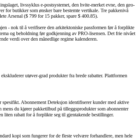
ngslaget, livssyklus e-postsystemet, den hvite-merket evne, den geo-
ver for butikker som ønsker bare bestemte vertikale. Tre pakkenivå
lete Arsenal ($ 799 for 15 pakker, spare $ 400.85).
- nok til å verifisere den arkitektoniske passformen før å forplikte
tt tema og beholdning før godkjenning av PRO-lisensen. Det frie nivået
ende verdi over den månedlige regime kalenderen.
 ekskluderer utøver-grad produkter fra brede rabatter. Plattformen
esifikt. Abonnement Deteksjon identifiserer kunder med aktive
n mens du kjører pakketilbud på tilleggsprodukter som abonnenter
ten rabatt for å forplikte seg til gjentakende bestillinger.
ndard kopi som fungerer for de fleste velvære forhandlere, men hele