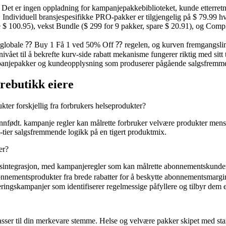
et er ingen oppladning for kampanjepakkebiblioteket, kunde etterretni
d. Individuell bransjespesifikke PRO-pakker er tilgjengelig på $ 79.99 h
re $ 100.95), vekst Bundle ($ 299 for 9 pakker, spare $ 20.91), og Comp
 globale ⁇ Buy 1 Få 1 ved 50% Off ⁇ regelen, og kurven fremgangslinjen 
 nivået til å bekrefte kurv-side rabatt mekanisme fungerer riktig med si
ampanjepakker og kundeopplysning som produserer pågående salgsfremm
ærebutikk eiere
ter forskjellig fra forbrukers helseprodukter?
 innfødt. kampanje regler kan målrette forbruker velvære produkter mens
lt-tier salgsfremmende logikk på en tigert produktmix.
er?
grasjon, med kampanjeregler som kan målrette abonnementskunder sp
nnementsprodukter fra brede rabatter for å beskytte abonnementsmargi
ngskampanjer som identifiserer regelmessige påfyllere og tilbyr dem en li
asser til din merkevare stemme. Helse og velvære pakker skipet med sta