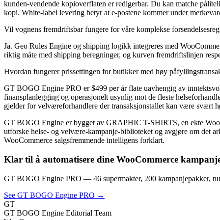
kunden-vendende kopioverflaten er redigerbar. Du kan matche påliteli
kopi. White-label levering betyr at e-postene kommer under merkev
Vil vognens fremdriftsbar fungere for våre komplekse forsendelsesregl
Ja. Geo Rules Engine og shipping logikk integreres med WooCommerces 
riktig måte med shipping beregninger, og kurven fremdriftslinjen re
Hvordan fungerer prissettingen for butikker med høy påfyllingstrans
GT BOGO Engine PRO er $499 per år flate uavhengig av inntektsvolum e
finansplanlegging og operasjonelt usynlig mot de fleste helseforhandl
gjelder for velværeforhandlere der transaksjonstallet kan være svært høy
GT BOGO Engine er bygget av GRAPHIC T-SHIRTS, en ekte WooCommerc
utforske helse- og velvære-kampanje-biblioteket og avgjøre om det ark
WooCommerce salgsfremmende intelligens forklart.
Klar til å automatisere dine WooCommerce kampanj
GT BOGO Engine PRO — 46 supermakter, 200 kampanjepakker, nul
See GT BOGO Engine PRO →
GT
GT BOGO Engine Editorial Team