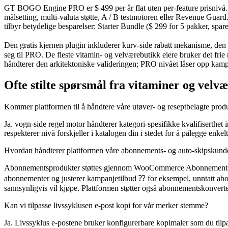
GT BOGO Engine PRO er $ 499 per år flat uten per-feature prisnivå. D
målsetting, multi-valuta støtte, A / B testmotoren eller Revenue Guar
tilbyr betydelige besparelser: Starter Bundle ($ 299 for 5 pakker, spa
Den gratis kjernen plugin inkluderer kurv-side rabatt mekanisme, den
seg til PRO. De fleste vitamin- og velværebutikk eiere bruker det frie
håndterer den arkitektoniske valideringen; PRO nivået låser opp k
Ofte stilte spørsmål fra vitaminer og velv
Kommer plattformen til å håndtere våre utøver- og reseptbelagte produk
Ja. vogn-side regel motor håndterer kategori-spesifikke kvalifiserthet
respekterer nivå forskjeller i katalogen din i stedet for å pålegge enke
Hvordan håndterer plattformen våre abonnements- og auto-skipskund
Abonnementsprodukter støttes gjennom WooCommerce Abonnementsinte
abonnementer og justerer kampanjetilbud ⁇ for eksempel, unntatt abo
sannsynligvis vil kjøpe. Plattformen støtter også abonnementskonverteri
Kan vi tilpasse livssyklusen e-post kopi for vår merker stemme?
Ja. Livssyklus e-postene bruker konfigurerbare kopimaler som du tilp