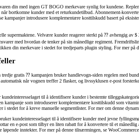
erkevaren din med ingen GT BOGO merkevare synlig for kundene. Reple
r når bortkomne kunder med et returkundetilbud. Abonnement-konverteri
videlse kampanjer introdusere komplementære kosttilskudd basert på eksis
elle supermaktene. Velvære kunder reagerer sterkt på ⁇ avhengig av $ 25 me
amsvarer med hvordan de tenker på sin månedlige regiment. Fremdriftslin
tikken din merkevare i stedet for tredjeparts plugin styling. For mer 
eller
n tredje gratis ⁇ kampanjen bruker handlevogn-siden regelen med bundt
automatisk når vognen treffer 2 flasker, og livssyklusen e-post forsterk
undeinteresselaget til å identifisere kunder i bestemte tilleggskatego
t en kampanje som introduserer komplementære kosttilskudd som vita
r i stedet for å kreve manuelle segmentlister. For mer om denne dyna
uker kundeinteresselaget til å identifisere kunder med jevne fyllings
ar en e-post som tilbyr en liten rabatt for å konvertere til et månedl
bare løpende inntekter. For mer på denne tilnærmingen, se WooComme