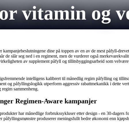
or vitamin og v
 kampanjebeslutningene dine på toppen av en av de mest påfyll-drevet o
r de slår seg ned i en regiment, men de vurderer også merkevarekvalite
rkeligheten av supplement påfyll og tillitsbyggingsarbeid som velvære 
gsfremmende intelligens kalibrert til månedlig regim påfylling og tilli
nt og påfyllingslogikk utperform aggressiv rabattmekanikk i dette ver
e og regim sammenheng.
renger Regimen-Aware kampanjer
odukter har månedlige forbrukssykluser etter design - en 30-dagers fo
 påfyllingsmønstre produserer meningsfullt bedre økonomi enn kjøpsba