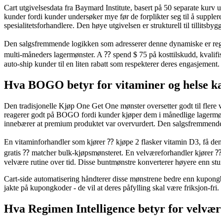
Cart utgivelsesdata fra Baymard Institute, basert på 50 separate kurv 
kunder fordi kunder undersøker mye før de forplikter seg til å supple
spesialitetsforhandlere. Den høye utgivelsen er strukturell til tillitsby
Den salgsfremmende logikken som adresserer denne dynamiske er regime-
multi-måneders lagermønster. A ⁇ spend $ 75 på kosttilskudd, kvalifise
auto-ship kunder til en liten rabatt som respekterer deres engasjement
Hva BOGO betyr for vitaminer og helse ka
Den tradisjonelle Kjøp One Get One mønster oversetter godt til flere v
reagerer godt på BOGO fordi kunder kjøper dem i månedlige lagermønst
innebærer at premium produktet var overvurdert. Den salgsfremmende s
En vitaminforhandler som kjører ⁇ kjøpe 2 flasker vitamin D3, få den t
gratis ⁇ matcher bulk-kjøpsmønsteret. En velværeforhandler kjører ⁇ k
velvære rutine over tid. Disse buntmønstre konverterer høyere enn st
Cart-side automatisering håndterer disse mønstrene bedre enn kupongb
jakte på kupongkoder - de vil at deres påfylling skal være friksjon-
Hva Regimen Intelligence betyr for velvæ