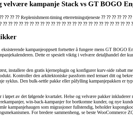
 og velvære kampanje Stack vs GT BOGO En
 ⁇ ⁇ ⁇ ⁇ ⁇ Replenishment-timing etterretningstjeneste ⁇ ⁇
⁇ ⁇ ⁇ ⁇ ⁇ ⁇ ⁇ ⁇ ⁇ ⁇ ⁇ ⁇ ⁇ ⁇ ⁇ ⁇ ⁇ ⁇ ⁇ ⁇ ⁇ ⁇ ⁇ ⁇ ⁇ 
tikker
Din eksisterende kampanjeoppsett fortsetter å fungere mens GT BOGO Engi
panjekalenderen. Dette er spesielt viktig i velvære detaljhandel der kun
rst, installere den gratis kjerneplugin og konfigurer kurv-side rabatt me
ukt. Kontroller den arkitektoniske passform med temaet ditt og bekrefte
 syklus. Den bulk-settle pakke eller påfylling kampanjepakken er typi
kker i løpet av det følgende kvartalet. Helse og velvære pakker inklude
ærekampanjer, win-back-kampanjer for bortkomne kunder, og nye kunde
mle kampanjehaugen som migrasjoner fullstendig, beholder kupongkoder b
 sporingsmekanismen. For bredere sammenheng, se beste WooCommerce