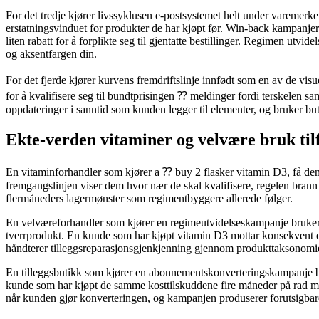
For det tredje kjører livssyklusen e-postsystemet helt under varem
erstatningsvinduet for produkter de har kjøpt før. Win-back kampanje
liten rabatt for å forplikte seg til gjentatte bestillinger. Regimen ut
og aksentfargen din.
For det fjerde kjører kurvens fremdriftslinje innfødt som en av de visu
for å kvalifisere seg til bundtprisingen ⁇ meldinger fordi terskelen s
oppdateringer i sanntid som kunden legger til elementer, og bruker bu
Ekte-verden vitaminer og velvære bruk tilf
En vitaminforhandler som kjører a ⁇ buy 2 flasker vitamin D3, få de
fremgangslinjen viser dem hvor nær de skal kvalifisere, regelen brann 
flermåneders lagermønster som regimentbyggere allerede følger.
En velværeforhandler som kjører en regimeutvidelseskampanje bruker k
tverrprodukt. En kunde som har kjøpt vitamin D3 mottar konsekven
håndterer tilleggsreparasjonsgjenkjenning gjennom produkttaksonomie
En tilleggsbutikk som kjører en abonnementskonverteringskampanje br
kunde som har kjøpt de samme kosttilskuddene fire måneder på rad mott
når kunden gjør konverteringen, og kampanjen produserer forutsig