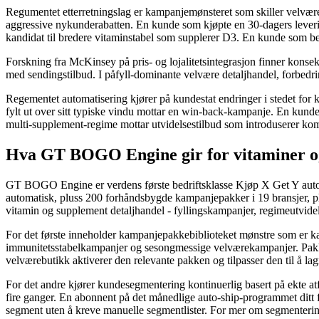
Regumentet etterretningslag er kampanjemønsteret som skiller velvære
aggressive nykunderabatten. En kunde som kjøpte en 30-dagers lever
kandidat til bredere vitaminstabel som supplerer D3. En kunde som b
Forskning fra McKinsey på pris- og lojalitetsintegrasjon finner konsek
med sendingstilbud. I påfyll-dominante velvære detaljhandel, forbedrin
Regementet automatisering kjører på kundestat endringer i stedet for
fylt ut over sitt typiske vindu mottar en win-back-kampanje. En kun
multi-supplement-regime mottar utvidelsestilbud som introduserer komp
Hva GT BOGO Engine gir for vitaminer o
GT BOGO Engine er verdens første bedriftsklasse Kjøp X Get Y aut
automatisk, pluss 200 forhåndsbygde kampanjepakker i 19 bransjer, plu
vitamin og supplement detaljhandel - fyllingskampanjer, regimeutvid
For det første inneholder kampanjepakkebiblioteket mønstre som er ka
immunitetsstabelkampanjer og sesongmessige velværekampanjer. Pakkesk
velværebutikk aktiverer den relevante pakken og tilpasser den til å lag
For det andre kjører kundesegmentering kontinuerlig basert på ekte at
fire ganger. En abonnent på det månedlige auto-ship-programmet ditt f
segment uten å kreve manuelle segmentlister. For mer om segmente