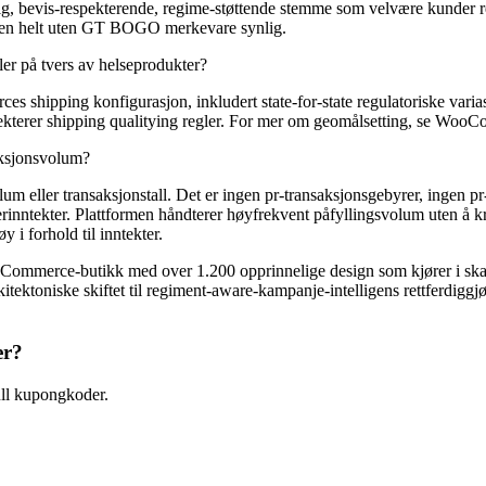
g, bevis-respekterende, regime-støttende stemme som velvære kunder re
aren helt uten GT BOGO merkevare synlig.
er på tvers av helseprodukter?
shipping konfigurasjon, inkludert state-for-state regulatoriske varia
spekterer shipping qualitying regler. For mer om geomålsetting, se Wo
aksjonsvolum?
ller transaksjonstall. Det er ingen pr-transaksjonsgebyrer, ingen pr-k
erinntekter. Plattformen håndterer høyfrekvent påfyllingsvolum uten å k
 i forhold til inntekter.
e-butikk med over 1.200 opprinnelige design som kjører i skala. B
itektoniske skiftet til regiment-aware-kampanje-intelligens rettferdigg
er?
l kupongkoder.