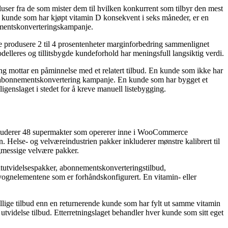
user fra de som mister dem til hvilken konkurrent som tilbyr den mest
 kunde som har kjøpt vitamin D konsekvent i seks måneder, er en
nementskonverteringskampanje.
rie produsere 2 til 4 prosentenheter marginforbedring sammenlignet
delleres og tillitsbygde kundeforhold har meningsfull langsiktig verdi.
ng mottar en påminnelse med et relatert tilbud. En kunde som ikke har
en abonnementskonvertering kampanje. En kunde som har bygget et
genslaget i stedet for å kreve manuell listebygging.
kluderer 48 supermakter som opererer inne i WooCommerce
. Helse- og velværeindustrien pakker inkluderer mønstre kalibrert til
gmessige velvære pakker.
entutvidelsespakker, abonnementskonverteringstilbud,
vognelementene som er forhåndskonfigurert. En vitamin- eller
ellige tilbud enn en returnerende kunde som har fylt ut samme vitamin
tvidelse tilbud. Etterretningslaget behandler hver kunde som sitt eget