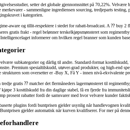
utgivelsesstudier, setter det globale gjennomsnittet på 70,22%. Velvære 
re merkevarer - sammenligne ingrediensen sourcing, tredjeparts testing,
ggingskravet i kategorien.
aware og tillit-respektere i stedet for rabatt-broadcast. A ⁇ buy 2 flas
res gratis frakt - regel belønner terskelkjøpsmønsteret som regimentbyg
. Intelligencelaget informerer om hvilken regel branner som kunden baser
tegorier
elvære subkategorier og dårlig til andre. Standard-format kosttilskudd,
re. Premium spesialtilskudd, utøver-grad produkter, og high-end spesi
trukturen som oversetter er -Buy X, Få Y - innen nivå-ekvivalente pro
redje gratis ⁇ matcher det flermåneders lagermønsteret til regimentbygg
jøpe 3 kosttilskudd fra din daglige stabel, få en fjerde fra immunitet
ump prosent rabatter fordi de samsvarer med hvor velvære kunder faktis
aserte plugins fordi buntprisen gjelder usynlig når handlevognen kvalif
fri. Buntprisen gjelder automatisk når kurven kvalifiserer. For mer på
reforhandlere