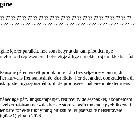
gine
 ⁇ ⁇ ⁇ ⁇ ⁇ ⁇ ⁇ ⁇ ⁇ ⁇ ⁇ ⁇ ⁇ ⁇ ⁇ ⁇ ⁇ ⁇ ⁇ ⁇ ⁇ ⁇ ⁇ ⁇ ⁇ ⁇ ⁇ ⁇
⁇ ⁇ ⁇ ⁇ ⁇ ⁇ ⁇ ⁇ ⁇ ⁇ ⁇ ⁇ ⁇ ⁇ ⁇ ⁇ ⁇ ⁇ ⁇ ⁇ ⁇ ⁇ ⁇ ⁇ ⁇
ne kjører parallelt, noe som betyr at du kan pilot den nye
deforhold representerer betydelige årlige inntekter og du ikke har råd
kanisme på en enkelt produktlinje - din bestselgende vitamin, ditt
r kurvens fremgangslinje gjør riktig. For det andre, oppgradering til
sk første migrasjonsmål fordi de produserer målbare inntekter mens
rer månedlige påfyllingskampanjer, regimeutvidelsespakker, abonnement-
 velkomststrømmer - dekker de store salgsfremmende øyeblikkene i
are for ekte tilknytning brukstilfeller (særskilte helseutøvere
 ZQQ08ZQ plugin 2026.