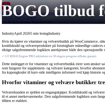
BOGO tilbud f
GT BOGO
Engine
Home
All Articles
Features
Downloads
Get GT BOGO Engine →
GT BOGO Engine
›
Blog
›
Industry
Industry
April 2026
5 min lesing
Industry
Hvis du kjører en vitaminer og velværebutikk på WooCommerce, sitter
kosttilskudd og velværeprodukter på forutsigbare månedlige cadeces nå
riktige salgsfremmende logikken anerkjenner både den operasjonelle vi
✓ GT BOGO Engine PRO inkluderer en 30-dagers pengene-tilbake garanti.
Dette innlegget er for vitaminer og velværebutikk eiere som ønsker sal
som fungerer for supplement- og velvære kategorier, hvorfor abonneme
fra kupongkoder til kurv-side intelligens informert ved kjøp histori
Hvorfor vitaminer og velvære butikker t
Velværekunden er sjelden en engangskjøper. Kosttilskudd og velværepr
til et annet merkevaremerke. Den salgsfremmende logikken som fanger
tilliten er etablert.