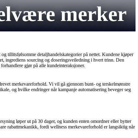
elvære merker
g tillitsfølsomme detaljhandelskategorier på nettet. Kundene kjøper
t, ingrediens sourcing og doseringsveiledning i hvert trinn. Den
forhandlere gjør på alle kundeinteraksjoner.
tsdrevet merkevareforhold. Vi vil gå gjennom bunt- og terskelmønstre
tikale, og hvilke endringer når kampanje automatisering beveger seg
rsyning løper ut på 30 dager, og kunden enten omordner eller bytter
re rabattmekanikk, fordi wellness merkevareforhold er langsiktig når