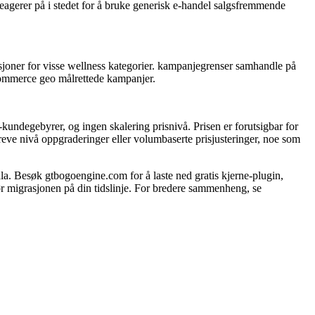
agerer på i stedet for å bruke generisk e-handel salgsfremmende
sjoner for visse wellness kategorier. kampanjegrenser samhandle på
oCommerce geo målrettede kampanjer.
undegebyrer, og ingen skalering prisnivå. Prisen er forutsigbar for
reve nivå oppgraderinger eller volumbaserte prisjusteringer, noe som
esøk gtbogoengine.com for å laste ned gratis kjerne-plugin,
jør migrasjonen på din tidslinje. For bredere sammenheng, se