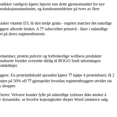
butikker vanligvis kjøres høyere enn dette gjennomsnittet for nye
 produksjonsstandarder, og kundeanmeldelser på tvers av flere
ker vitamin D3, få den tredje gratis - regelen matcher det naturlige
gere allerede bruker. A ⁇ subscrriber prisnivå - låser i månedlige
t på deres regimenthistorie.
 vitaminer, protein pulvere og forbrukerlige wellness produkter
aliserte formler oversette dårlig til BOGO fordi utformingen
duktlinjer.
ere. En proteintilskudd spesialist kjører ⁇ kjøpe 4 proteinbarer, få 2
slinjen på 50% off ⁇ gjenspeiler hvordan regimentbyggere utvider sin
k shopper.
iserer. Velvære kunder fylle på månedlige sykluser ikke ønsker å
 denne dynamiske, se hvorfor kupongkoder dreper WooCommerce salg.