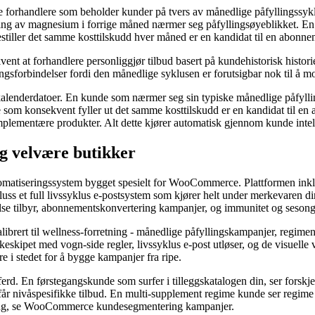
 forhandlere som beholder kunder på tvers av månedlige påfyllingssykl
ing av magnesium i forrige måned nærmer seg påfyllingsøyeblikket. En
estiller det samme kosttilskudd hver måned er en kandidat til en abon
vent at forhandlere personliggjør tilbud basert på kundehistorisk histo
gsforbindelser fordi den månedlige syklusen er forutsigbar nok til å mo
 kalenderdatoer. En kunde som nærmer seg sin typiske månedlige påfylli
de som konsekvent fyller ut det samme kosttilskudd er en kandidat til 
lementære produkter. Alt dette kjører automatisk gjennom kunde intelli
g velvære butikker
omatiseringssystem bygget spesielt for WooCommerce. Plattformen in
ss et full livssyklus e-postsystem som kjører helt under merkevaren din
else tilbyr, abonnementskonvertering kampanjer, og immunitet og seson
librert til wellness-forretning - månedlige påfyllingskampanjer, regim
ipet med vogn-side regler, livssyklus e-post utløser, og de visuelle 
re i stedet for å bygge kampanjer fra ripe.
ferd. En førstegangskunde som surfer i tilleggskatalogen din, ser forskj
år nivåspesifikke tilbud. En multi-supplement regime kunde ser regime u
ring, se WooCommerce kundesegmentering kampanjer.