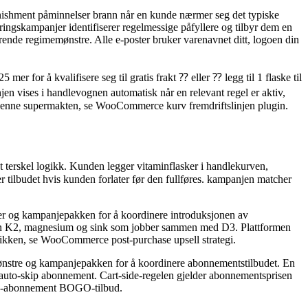
nishment påminnelser brann når en kunde nærmer seg det typiske
ngskampanjer identifiserer regelmessige påfyllere og tilbyr dem en
terende regimemønstre. Alle e-poster bruker varenavnet ditt, logoen din
r for å kvalifisere seg til gratis frakt ⁇ eller ⁇ legg til 1 flaske til
jen vises i handlevognen automatisk når en relevant regel er aktiv,
på denne supermakten, se WooCommerce kurv fremdriftslinjen plugin.
 terskel logikk. Kunden legger vitaminflasker i handlekurven,
er tilbudet hvis kunden forlater før den fullføres. kampanjen matcher
rier og kampanjepakken for å koordinere introduksjonen av
min K2, magnesium og sink som jobber sammen med D3. Plattformen
mikken, se WooCommerce post-purchase upsell strategi.
mønstre og kampanjepakken for å koordinere abonnementstilbudet. En
ig auto-skip abonnement. Cart-side-regelen gjelder abonnementsprisen
rce-abonnement BOGO-tilbud.