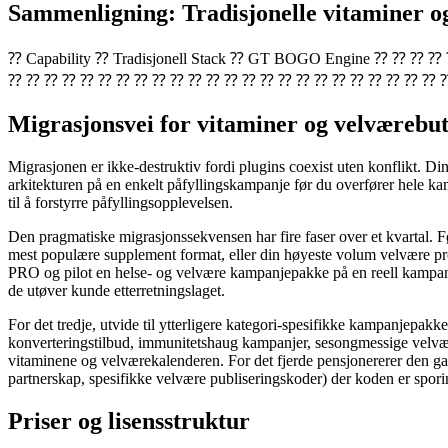
Sammenligning: Tradisjonelle vitaminer
⁇ Capability ⁇ Tradisjonell Stack ⁇ GT BOGO Engine ⁇ ⁇ ⁇
⁇ ⁇ ⁇ ⁇ ⁇ ⁇ ⁇ ⁇ ⁇ ⁇ ⁇ ⁇ ⁇ ⁇ ⁇ ⁇ ⁇ ⁇ ⁇ ⁇ ⁇ ⁇ ⁇ ⁇ 
Migrasjonsvei for vitaminer og velværebu
Migrasjonen er ikke-destruktiv fordi plugins coexist uten konflikt. 
arkitekturen på en enkelt påfyllingskampanje før du overfører hele kam
til å forstyrre påfyllingsopplevelsen.
Den pragmatiske migrasjonssekvensen har fire faser over et kvartal. Fø
mest populære supplement format, eller din høyeste volum velvære prod
PRO og pilot en helse- og velvære kampanjepakke på en reell kampanje
de utøver kunde etterretningslaget.
For det tredje, utvide til ytterligere kategori-spesifikke kampanjepa
konverteringstilbud, immunitetshaug kampanjer, sesongmessige velv
vitaminene og velværekalenderen. For det fjerde pensjonererer den ga
partnerskap, spesifikke velvære publiseringskoder) der koden er
Priser og lisensstruktur