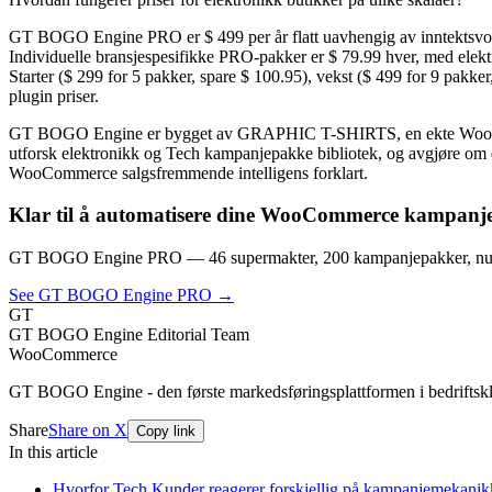
GT BOGO Engine PRO er $ 499 per år flatt uavhengig av inntektsvolum.
Individuelle bransjespesifikke PRO-pakker er $ 79.99 hver, med elektr
Starter ($ 299 for 5 pakker, spare $ 100.95), vekst ($ 499 for 9 p
plugin priser.
GT BOGO Engine er bygget av GRAPHIC T-SHIRTS, en ekte WooCommerc
utforsk elektronikk og Tech kampanjepakke bibliotek, og avgjøre om det 
WooCommerce salgsfremmende intelligens forklart.
Klar til å automatisere dine WooCommerce kampanj
GT BOGO Engine PRO — 46 supermakter, 200 kampanjepakker, nul
See GT BOGO Engine PRO →
GT
GT BOGO Engine Editorial Team
WooCommerce
GT BOGO Engine - den første markedsføringsplattformen i bedrifts
Share
Share on X
Copy link
In this article
Hvorfor Tech Kunder reagerer forskjellig på kampanjemekanik