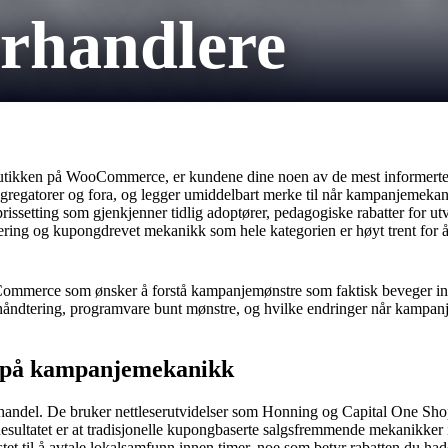
rhandlere
i butikken på WooCommerce, er kundene dine noen av de mest informerte
regatorer og fora, og legger umiddelbart merke til når kampanjemekani
issetting som gjenkjenner tidlig adoptører, pedagogiske rabatter for ut
tering og kupongdrevet mekanikk som hele kategorien er høyt trent for 
ooCommerce som ønsker å forstå kampanjemønstre som faktisk beveger in
åndtering, programvare bunt mønstre, og hvilke endringer når kampanje 
g på kampanjemekanikk
andel. De bruker nettleserutvidelser som Honning og Capital One Sho
ultatet er at tradisjonelle kupongbaserte salgsfremmende mekanikker i t
tet til å avtale lokalsamfunn innen timer, noe som betyr rabatten du had