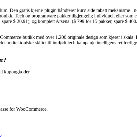
 Den gratis kjerne-plugin håndterer kurv-side rabatt mekanisme - nok 
onikk, Tech og programvare pakker tilgjengelig individuelt eller som en
akker, spare $ 20.91), og komplett Arsenal ($ 799 for 15 pakker, spa
e-butikk med over 1.200 originale design som kjører i skala. Besø
arkitektoniske skiftet til innfødt tech kampanje intelligens rettferdigg
er?
l kupongkoder.
klasse for WooCommerce.
k