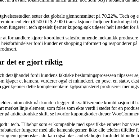
utgivelsesstudier, setter det globale gjennomsnittet på 70,22%. Tech og
emium enheter ($ 500 til $ 2.000 transaksjoner fortjener forskningstid)
om fungerer i tech spesielt fjerner kupong-søk utløser helt i stedet fo
 at forhandlere kjører koordinert salgsfremmende mekanikk produsere 
, heisforbindelser fordi kunder er shopping informert og responderer på
rodusert.
 det er gjort riktig
ch detaljhandel fordi kundens faktiske beslutningsprosessen tilpasser
 kjøper et kamera, vurderer også et minnekort, en pose, en stativ, ekstr
m gjenkjenner dette komplementære kjøpsmønsteret produserer meningsfu
gjelder automatisk når kunden legger til kvalifiserende kombinasjon til
lart merket linje element, som føles som ekte verdi i stedet for en produ
 mer på arkitektoniske skift, se hvorfor kupongkoder dreper WooCommerc
godt i tech. Tilbehør som er kompatible med spesifikke enheter bør vise
abatterier fungerer med alle kameralegemer, ikke alle telefon tilfelle
ring enn generiske - du kan også like - anbefalinger fordi det tilbudte 