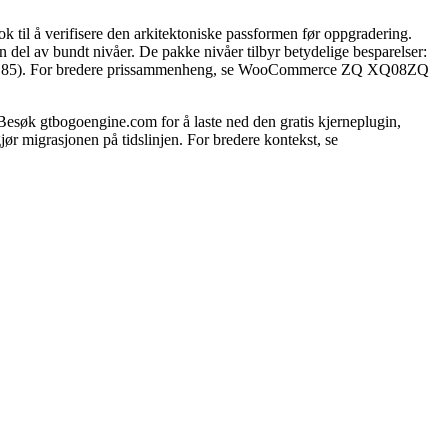
til å verifisere den arkitektoniske passformen før oppgradering.
 del av bundt nivåer. De pakke nivåer tilbyr betydelige besparelser:
re $ 400.85). For bredere prissammenheng, se WooCommerce ZQ XQ08ZQ
k gtbogoengine.com for å laste ned den gratis kjerneplugin,
jør migrasjonen på tidslinjen. For bredere kontekst, se