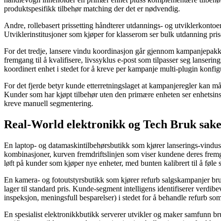
produktspesifikk tilbehør matching der det er nødvendig.
Andre, rollebasert prissetting håndterer utdannings- og utviklerkonto
Utviklerinstitusjoner som kjøper for klasserom ser bulk utdanning prise
For det tredje, lansere vindu koordinasjon går gjennom kampanjepak
fremgang til å kvalifisere, livssyklus e-post som tilpasser seg lanse
koordinert enhet i stedet for å kreve per kampanje multi-plugin konf
For det fjerde betyr kunde etterretningslaget at kampanjeregler kan m
Kunder som har kjøpt tilbehør uten den primære enheten ser enhetsinsen
kreve manuell segmentering.
Real-World elektronikk og Tech Bruk sak
En laptop- og datamaskintilbehørsbutikk som kjører lanserings-vind
kombinasjoner, kurven fremdriftslinjen som viser kundene deres fremga
løft på kunder som kjøper nye enheter, med bunten kalibrert til å føle
En kamera- og fotoutstyrsbutikk som kjører refurb salgskampanjer bru
lager til standard pris. Kunde-segment intelligens identifiserer verdibe
inspeksjon, meningsfull besparelser) i stedet for å behandle refurb som 
En spesialist elektronikkbutikk serverer utvikler og maker samfunn bru