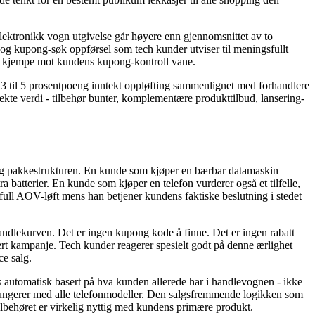
 elektronikk vogn utgivelse går høyere enn gjennomsnittet av to
 og kupong-søk oppførsel som tech kunder utviser til meningsfullt
r å kjempe mot kundens kupong-kontroll vane.
3 til 5 prosentpoeng inntekt oppløfting sammenlignet med forhandlere
 ekte verdi - tilbehør bunter, komplementære produkttilbud, lansering-
 seg pakkestrukturen. En kunde som kjøper en bærbar datamaskin
a batterier. En kunde som kjøper en telefon vurderer også et tilfelle,
ll AOV-løft mens han betjener kundens faktiske beslutning i stedet
 handlekurven. Det er ingen kupong kode å finne. Det er ingen rabatt
sert kampanje. Tech kunder reagerer spesielt godt på denne ærlighet
e salg.
s automatisk basert på hva kunden allerede har i handlevognen - ikke
r fungerer med alle telefonmodeller. Den salgsfremmende logikken som
tilbehøret er virkelig nyttig med kundens primære produkt.