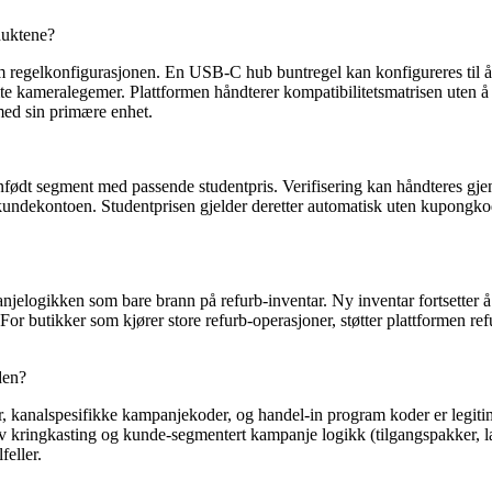
duktene?
om regelkonfigurasjonen. En USB-C hub buntregel kan konfigureres til
e kameralegemer. Plattformen håndterer kompatibilitetsmatrisen uten å 
 med sin primære enhet.
nnfødt segment med passende studentpris. Verifisering kan håndteres gj
ekontoen. Studentprisen gjelder deretter automatisk uten kupongkoder,
jelogikken som bare brann på refurb-inventar. Ny inventar fortsetter å 
r butikker som kjører store refurb-operasjoner, støtter plattformen ref
den?
 kanalspesifikke kampanjekoder, og handel-in program koder er legitim
ringkasting og kunde-segmentert kampanje logikk (tilgangspakker, la
feller.