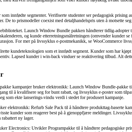
er som innfødte segmenter. Verifiserte studenter ser pedagogisk prising
r. De to prismodeller coexist med detaljhandelspris uten å motsette seg f
kebiblioteket. Launch Window Bundle pakken håndterer tidlig-adopter t
ringskalenderen, og kunde etterretningsmålretningen (omvender kunder se
igurasjon. For mer på livssyklus e-postmekanikk, se WooCommerce livss
ålrette kundeteknologien som et innfødt segment. Kunder som har kjøpt 
tiv. Lapsed kunder i win-back vinduer se reaktivering tilbud. Alt dette k
er
uspakke kampanjer bruker elektronikk: Launch Window Bundle-pakke til
ng til å kvalifisere seg for bunt rabatt, og livssyklus e-poster som t
 seg som ekte lanserings-vindu verdi i stedet for produsert kampanje.
ker elektronikk: Refurb Sale Pack til å håndtere produkttag-baserte ka
visste kunder som reagerer best på å gjenoppfjære meldinger. Livssyklus e
rabattert ny lager.
ker Electronics: Utvikler Programpakke til å håndtere pedagogiske prisni