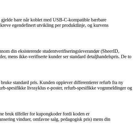
 å gjelde bare når koblet med USB-C-kompatible bærbare
kreve egendefinert utvikling per produktlinje, og kurvens
ennom din eksisterende studentverifiseringsleverandør (SheerID,
 mens ikke-verifiserte kunder ser standard detaljhandelspris. De to
bruke standard pris. Kunden opplever differentierer refurb fra ny
urb-spesifikke livssyklus e-poster, refurb-spesifikke vognmeldinger og
e bruk tilfeller for kupongkoder fordi koden er
nsering vinduer, omfavne salg, pedagogisk pris) mens din