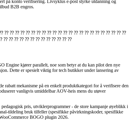
asert på konto verifisering. Livsyklus e-post styrke utdanning og
tilbud B2B engros.
 ⁇ ⁇ ⁇ ⁇ ⁇ ⁇ ⁇ ⁇ ⁇ ⁇ ⁇ ⁇ ⁇ ⁇ ⁇ ⁇ ⁇ ⁇ ⁇ ⁇ ⁇ ⁇ ⁇ ⁇ ⁇
⁇ ⁇ ⁇ ⁇ ⁇ ⁇ ⁇ ⁇ ⁇ ⁇ ⁇ ⁇ ⁇ ⁇
O Engine kjører parallelt, noe som betyr at du kan pilot den nye
jon. Dette er spesielt viktig for tech butikker under lansering av
ide rabatt mekanisme på en enkelt produktkategori for å verifisere den
 produserer vanligvis umiddelbar AOV-heis mens du utøver
lg, pedagogisk pris, utviklerprogrammer - de store kampanje øyeblikk i
-tildeling bruk tilfeller (spesifikke påvirkningskoder, spesifikke
 best WooCommerce BOGO plugin 2026.