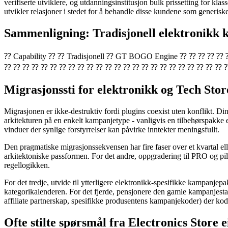
verifiserte utviklere, og utdanningsinstitusjon bulk prissetting for kla
utvikler relasjoner i stedet for å behandle disse kundene som generi
Sammenligning: Tradisjonell elektronik
⁇ Capability ⁇ ⁇ Tradisjonell ⁇ GT BOGO Engine ⁇ ⁇ 
⁇ ⁇ ⁇ ⁇ ⁇ ⁇ ⁇ ⁇ ⁇ ⁇ ⁇ ⁇ ⁇ ⁇ ⁇ ⁇ ⁇ ⁇ ⁇ ⁇ ⁇ ⁇ ⁇ ⁇ 
Migrasjonssti for elektronikk og Tech Stor
Migrasjonen er ikke-destruktiv fordi plugins coexist uten konflikt. D
arkitekturen på en enkelt kampanjetype - vanligvis en tilbehørspakke el
vinduer der synlige forstyrrelser kan påvirke inntekter meningsfullt.
Den pragmatiske migrasjonssekvensen har fire faser over et kvartal ell
arkitektoniske passformen. For det andre, oppgradering til PRO og pi
regellogikken.
For det tredje, utvide til ytterligere elektronikk-spesifikke kampanjep
kategorikalenderen. For det fjerde, pensjonere den gamle kampanjestak
affiliate partnerskap, spesifikke produsentens kampanjekoder) der 
Ofte stilte spørsmål fra Electronics Store e