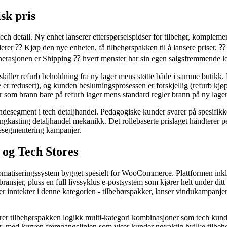
sk pris
ch detail. Ny enhet lanserer etterspørselspidser for tilbehør, kompleme
er ⁇ Kjøp den nye enheten, få tilbehørspakken til å lansere priser, ⁇ 
generasjonen er Shipping ⁇ hvert mønster har sin egen salgsfremmende
ller refurb beholdning fra ny lager mens støtte både i samme butikk. R
de er redusert), og kunden beslutningsprosessen er forskjellig (refurb kjø
er som brann bare på refurb lager mens standard regler brann på ny lager
ndesegment i tech detaljhandel. Pedagogiske kunder svarer på spesifikke p
a kringkasting detaljhandel mekanikk. Det rollebaserte prislaget håndtere
esegmentering kampanjer.
og Tech Stores
omatiseringssystem bygget spesielt for WooCommerce. Plattformen in
ansjer, pluss en full livssyklus e-postsystem som kjører helt under dit
inntekter i denne kategorien - tilbehørspakker, lanser vindukampanjer
dterer tilbehørspakken logikk multi-kategori kombinasjoner som tech kun
med kurven fremgangslinjen som viser kunder nøyaktig hvilke tilbehør 