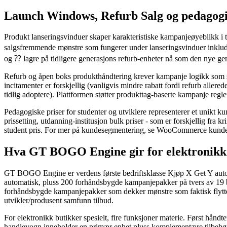
Launch Windows, Refurb Salg og pedagogi
Produkt lanseringsvinduer skaper karakteristiske kampanjeøyeblikk i te
salgsfremmende mønstre som fungerer under lanseringsvinduer inkluder
og ⁇ lagre på tidligere generasjons refurb-enheter nå som den nye 
Refurb og åpen boks produkthåndtering krever kampanje logikk som ski
incitamenter er forskjellig (vanligvis mindre rabatt fordi refurb allere
tidlig adoptere). Plattformen støtter produkttag-baserte kampanje regl
Pedagogiske priser for studenter og utviklere representerer et unikt ku
prissetting, utdanning-institusjon bulk priser - som er forskjellig fr
student pris. For mer på kundesegmentering, se WooCommerce kund
Hva GT BOGO Engine gir for elektronikk 
GT BOGO Engine er verdens første bedriftsklasse Kjøp X Get Y aut
automatisk, pluss 200 forhåndsbygde kampanjepakker på tvers av 19 br
forhåndsbygde kampanjepakker som dekker mønstre som faktisk flytter 
utvikler/produsent samfunn tilbud.
For elektronikk butikker spesielt, fire funksjoner materie. Først hån
handlevogn inneholder en primær enhet pluss komplementære tilbehør, 