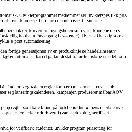
 automatisk. Utviklerprogrammet medlemmer ser utviklerspesifikk pris.
ordi hver kunde ser bare prisen som passer til sin rolle.
ilbehørspakker, kurven fremgangslinjen som viser kundene deres
 forskjellig kopi enn første gang besøkende). Hver pakke skip som en
yklus e-post automatisering.
den forrige generasjonen av en produktlinje se handelsinsentiv.
jører automatisk basert på kundestat fra ordrehistorie i stedet for å
 å håndtere vogn-siden regler for bærbar + erme + mus + hub
ilpasser seg lanseringskalenderen. kampanjen produserer målbar AOV-
mpanjeregler som bare brann på furb beholdning mens etterlate nye
-poster forsterker refurb verdi (varslet dekning, sertifisert
vå for verifiserte studenter, utvikler program prissetting for