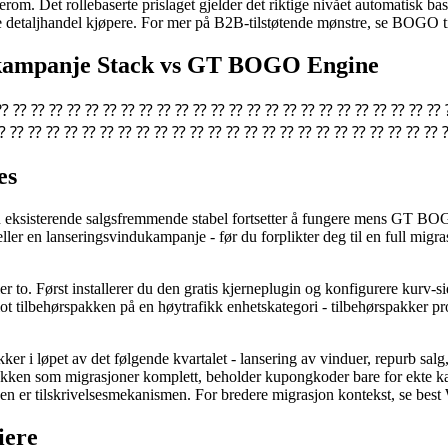
sserom. Det rollebaserte prislaget gjelder det riktige nivået automatisk b
ske detaljhandel kjøpere. For mer på B2B-tilstøtende mønstre, se BOGO 
k kampanje Stack vs GT BOGO Engine
⁇ ⁇ ⁇ ⁇ ⁇ ⁇ ⁇ ⁇ ⁇ ⁇ ⁇ ⁇ ⁇ ⁇ ⁇ ⁇ ⁇ ⁇ ⁇ ⁇ ⁇ ⁇ ⁇ ⁇ ⁇ ⁇ ⁇
⁇ ⁇ ⁇ ⁇ ⁇ ⁇ ⁇ ⁇ ⁇ ⁇ ⁇ ⁇ ⁇ ⁇ ⁇ ⁇ ⁇ ⁇ ⁇ ⁇ ⁇ ⁇ ⁇ ⁇ ⁇ 
es
in eksisterende salgsfremmende stabel fortsetter å fungere mens GT BOG
ler en lanseringsvindukampanje - før du forplikter deg til en full migras
er to. Først installerer du den gratis kjerneplugin og konfigurere kurv-s
lot tilbehørspakken på en høytrafikk enhetskategori - tilbehørspakker
akker i løpet av det følgende kvartalet - lansering av vinduer, repurb sa
ken som migrasjoner komplett, beholder kupongkoder bare for ekte kanal
koden er tilskrivelsesmekanismen. For bredere migrasjon kontekst, se
iere