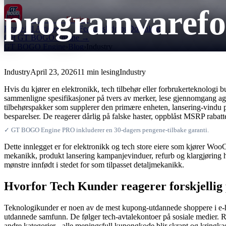
programvarefo
GT BOGO
Engine
Home
All Articles
Features
Pricing
Downloads
Get GT BOGO Engine →
GT BOGO Engine
›
Blog
›
Industry
Industry
April 23, 2026
11 min lesing
Industry
Hvis du kjører en elektronikk, tech tilbehør eller forbrukerteknolog
sammenligne spesifikasjoner på tvers av merker, lese gjennomgang agg
tilbehørspakker som supplerer den primære enheten, lansering-vindu pr
besparelser. De reagerer dårlig på falske haster, oppblåst MSRP rabat
✓ GT BOGO Engine PRO inkluderer en 30-dagers pengene-tilbake garanti.
Dette innlegget er for elektronikk og tech store eiere som kjører W
mekanikk, produkt lansering kampanjevinduer, refurb og klargjøring h
mønstre innfødt i stedet for som tilpasset detaljmekanikk.
Hvorfor Tech Kunder reagerer forskjelli
Teknologikunder er noen av de mest kupong-utdannede shoppere i e-h
utdannede samfunn. De følger tech-avtalekontoer på sosiale medier. Res
andre kategorier - alle meningsfull kupongkode blir skrapt og kringkas