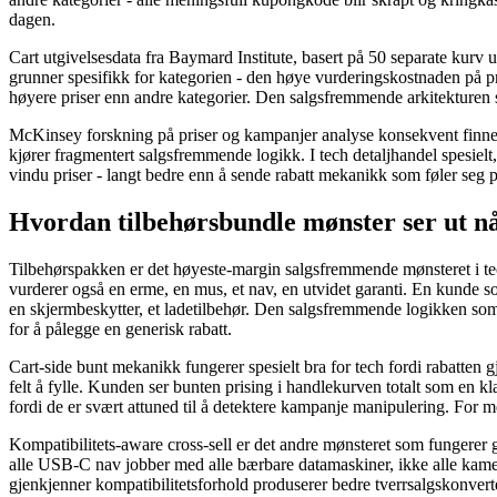
dagen.
Cart utgivelsesdata fra Baymard Institute, basert på 50 separate kurv 
grunner spesifikk for kategorien - den høye vurderingskostnaden på pr
høyere priser enn andre kategorier. Den salgsfremmende arkitekturen s
McKinsey forskning på priser og kampanjer analyse konsekvent finner
kjører fragmentert salgsfremmende logikk. I tech detaljhandel spesielt
vindu priser - langt bedre enn å sende rabatt mekanikk som føler seg p
Hvordan tilbehørsbundle mønster ser ut når
Tilbehørspakken er det høyeste-margin salgsfremmende mønsteret i te
vurderer også en erme, en mus, et nav, en utvidet garanti. En kunde som
en skjermbeskytter, et ladetilbehør. Den salgsfremmende logikken so
for å pålegge en generisk rabatt.
Cart-side bunt mekanikk fungerer spesielt bra for tech fordi rabatten 
felt å fylle. Kunden ser bunten prising i handlekurven totalt som en k
fordi de er svært attuned til å detektere kampanje manipulering. For
Kompatibilitets-aware cross-sell er det andre mønsteret som fungerer 
alle USB-C nav jobber med alle bærbare datamaskiner, ikke alle kamer
gjenkjenner kompatibilitetsforhold produserer bedre tverrsalgskonverte