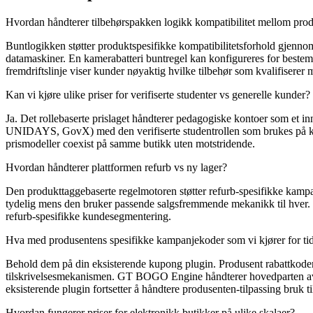
Hvordan håndterer tilbehørspakken logikk kompatibilitet mellom pro
Buntlogikken støtter produktspesifikke kompatibilitetsforhold gjenn
datamaskiner. En kamerabatteri buntregel kan konfigureres for bestemt
fremdriftslinje viser kunder nøyaktig hvilke tilbehør som kvalifiserer
Kan vi kjøre ulike priser for verifiserte studenter vs generelle kunder?
Ja. Det rollebaserte prislaget håndterer pedagogiske kontoer som et i
UNIDAYS, GovX) med den verifiserte studentrollen som brukes på kund
prismodeller coexist på samme butikk uten motstridende.
Hvordan håndterer plattformen refurb vs ny lager?
Den produkttaggebaserte regelmotoren støtter refurb-spesifikke kampan
tydelig mens den bruker passende salgsfremmende mekanikk til hver. Fo
refurb-spesifikke kundesegmentering.
Hva med produsentens spesifikke kampanjekoder som vi kjører for ti
Behold dem på din eksisterende kupong plugin. Produsent rabattkoder,
tilskrivelsesmekanismen. GT BOGO Engine håndterer hovedparten av k
eksisterende plugin fortsetter å håndtere produsenten-tilpassing bruk til
Hvordan fungerer priser for elektronikk butikker på ulike skalaer?