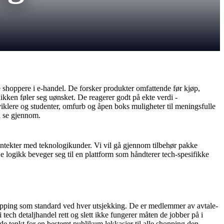
 shoppere i e-handel. De forsker produkter omfattende før kjøp,
kken føler seg uønsket. De reagerer godt på ekte verdi -
viklere og studenter, omfurb og åpen boks muligheter til meningsfulle
å se gjennom.
ntekter med teknologikunder. Vi vil gå gjennom tilbehør pakke
logikk beveger seg til en plattform som håndterer tech-spesifikke
pping som standard ved hver utsjekking. De er medlemmer av avtale-
ech detaljhandel rett og slett ikke fungerer måten de jobber på i
de tenkt for en bestemt publikum lekkasjer til alle shopping den