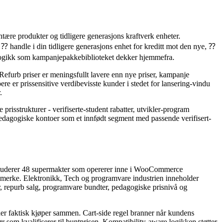
ntære produkter og tidligere generasjons kraftverk enheter.
⁇ handle i din tidligere generasjons enhet for kreditt mot den nye, ⁇
 logikk som kampanjepakkebiblioteket dekker hjemmefra.
efurb priser er meningsfullt lavere enn nye priser, kampanje
pere er prissensitive verdibevisste kunder i stedet for lansering-vindu
.
risstrukturer - verifiserte-student rabatter, utvikler-program
r pedagogiske kontoer som et innfødt segment med passende verifisert-
kluderer 48 supermakter som opererer inne i WooCommerce
t merke. Elektronikk, Tech og programvare industrien inneholder
, repurb salg, programvare bundter, pedagogiske prisnivå og
der faktisk kjøper sammen. Cart-side regel branner når kundens
som kvalifiserer til buntprisen. Kompatibility-aware logikken støtter