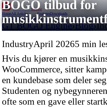
BOGO tilbud for
GT BOGO
Engine
Home
All Articles
Features
Downloads
musikkinstrumentf
Get GT BOGO Engine →
GT BOGO Engine
›
Blog
›
In
Industry
April 2026
5 min le
Hvis du kjører en musikkin
WooCommerce, sitter kampa
en kundebase som deler seg
Studenten og nybegynneren k
ofte som en gave eller start