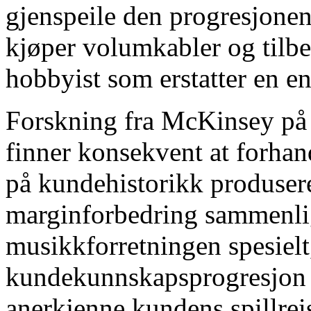
gjenspeile den progresjone
kjøper volumkabler og tilb
hobbyist som erstatter en en
Forskning fra McKinsey på p
finner konsekvent at forhand
på kundehistorikk produsere
marginforbedring sammenlig
musikkforretningen spesielt
kundekunnskapsprogresjon e
anerkjenne kundens spillreis