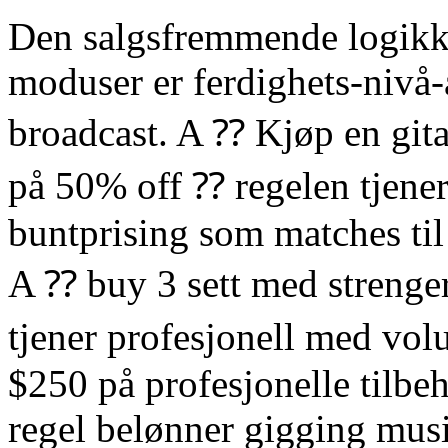
Den salgsfremmende logikk
moduser er ferdighets-nivå-a
broadcast. A ⁇ Kjøp en gitar
på 50% off ⁇ regelen tjen
buntprising som matches til
A ⁇ buy 3 sett med strenger,
tjener profesjonell med vo
$250 på profesjonelle tilbehø
regel belønner gigging musi