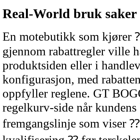
Real-World bruk saker 
En motebutikk som kjører ⁇ 
gjennom rabattregler ville 
produktsiden eller i handl
konfigurasjon, med rabatte
oppfyller reglene. GT BO
regelkurv-side når kundens 
fremgangslinje som viser ⁇ 
kvalifisering ⁇ før terskelen