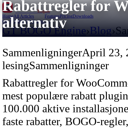
Rabattregler for
GT BOGO
Engine
Home
All Articles
Features
Pricing
Downloads
alternativ
Get GT BOGO Engine →
GT BOGO Engine
›
Blog
›
Sa
Sammenligninger
April 23,
lesing
Sammenligninger
Rabattregler for WooCommerc
mest populære rabatt plugi
100.000 aktive installasjone
faste rabatter, BOGO-regler,