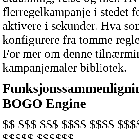
flerregelkampanje i stedet for
aktivere i sekunder. Hva som
konfigurere fra tomme regler
For mer om denne tilnærm
kampanjemaler bibliotek.
Funksjonssammenlignin
BOGO Engine
$$ $$$ $$$ $$$$ $$$$ $$$
$$$$$ $$$$$$