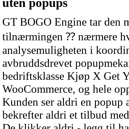
uten popups
GT BOGO Engine tar den mo
tilnærmingen ⁇ nærmere hv
analysemuligheten i koordin
avbruddsdrevet popupmekani
bedriftsklasse Kjøp X Get 
WooCommerce, og hele opple
Kunden ser aldri en popup a
bekrefter aldri et tilbud med
De klikker aldri - legg til h