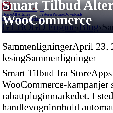
Smart Tilbud Alter
GT BOGO
Engine
Home
All Articles
Features
Pricing
Downloads
WooCommerce
Get GT BOGO Engine →
GT BOGO Engine
›
Blog
›
Sa
Sammenligninger
April 23,
lesing
Sammenligninger
Smart Tilbud fra StoreApps 
WooCommerce-kampanjer som
rabattpluginmarkedet. I sted
handlevogninnhold automati