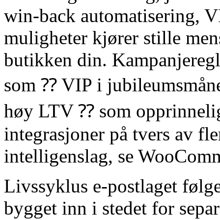
win-back automatisering, VI
muligheter kjører stille men
butikken din. Kampanjeregl
som ⁇ VIP i jubileumsmåne
høy LTV ⁇ som opprinnelige
integrasjoner på tvers av f
intelligenslag, se WooComm
Livssyklus e-postlaget følg
bygget inn i stedet for se