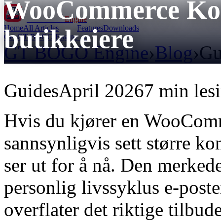
WooCommerce Konk
GT BOGO
Engine
Home
All Articles
Features
Downloads
butikkeiere
Get GT BOGO Engine →
GT BOGO Engine
›
Blog
›
Gu
Guides
April 2026
7 min les
Hvis du kjører en WooComm
sannsynligvis sett større k
ser ut for å nå. Den merked
personlig livssyklus e-pos
overflater det riktige tilbude