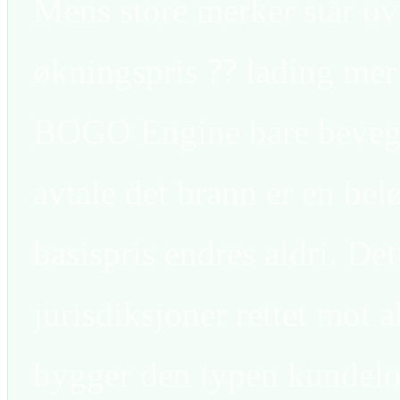
Mens store merker står ov
økningspris ⁇ lading mer
BOGO Engine bare bevege
avtale det brann er en bel
basispris endres aldri. Dett
jurisdiksjoner rettet mot a
bygger den typen kundeloj