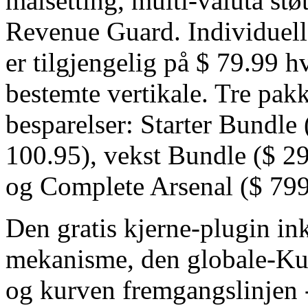
målsetting, multi-valuta støt
Revenue Guard. Individuell
er tilgjengelig på $ 79.99 h
bestemte vertikale. Tre pakk
besparelser: Starter Bundle 
100.95), vekst Bundle ($ 29
og Complete Arsenal ($ 799 
Den gratis kjerne-plugin ink
mekanisme, den globale-Kuy
og kurven fremgangslinjen - 