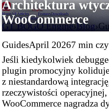
Architektura wtycz
GT BOGO
Engine
Home
All Articles
Features
Downloads
WooCommerce
Get GT BOGO Engine →
GT BOGO Engine
›
Blog
›
Gu
Guides
April 2026
7 min czy
Jeśli kiedykolwiek debugg
plugin promocyjny koliduje
z niestandardową integracj
rzeczywistości operacyjnej,
WooCommerce nagradza dysc