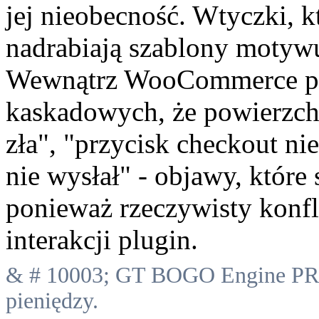
jej nieobecność. Wtyczki, k
nadrabiają szablony motyw
Wewnątrz WooCommerce pop
kaskadowych, że powierzchn
zła", "przycisk checkout nie
nie wysłał" - objawy, które
ponieważ rzeczywisty konf
interakcji plugin.
& # 10003; GT BOGO Engine PRO
pieniędzy.