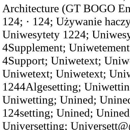
Architecture (GT BOGO Engi
124; · 124; Używanie hacz
Uniwesytety 1224; Uniwes
4Supplement; Uniwetement
4Support; Uniwetext; Uniwe
Uniwetext; Uniwetext; Uni
1244Algesetting; Uniwettin
Uniwetting; Unined; Unined
124setting; Unined; Unined
Universetting; Universett