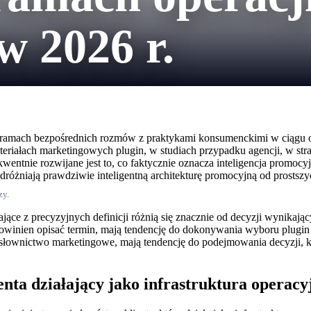
 2026 r.
amach bezpośrednich rozmów z praktykami konsumenckimi w ciągu ost
ateriałach marketingowych plugin, w studiach przypadku agencji, w strat
ntnie rozwijane jest to, co faktycznie oznacza inteligencja promocy
 odróżniają prawdziwie inteligentną architekturę promocyjną od prostszy
zy.
jące z precyzyjnych definicji różnią się znacznie od decyzji wynikaj
owinien opisać termin, mają tendencję do dokonywania wyboru plugin i
e słownictwo marketingowe, mają tendencję do podejmowania decyzji,
ta działający jako infrastruktura operacy