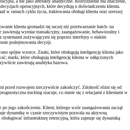
acyjna, a nie jako artefakty analityczne. Rozróżnienie ma znaczenie,
decyzjach operacyjnych, które decydują o doświadczeniu klienta.
il w ramach cyklu życia, traktowania obsługi klienta oraz szerszej
anie klienta gromadzi się raczej niż przetwarzanie batch- na
e zawierają wymiar transakcyjny, zaangażowanie, behawioralny i
ę z systemami zużywającymi się poprzez interfejsy o niskim
czasie podejmowania decyzji.
o spójne wzorce. Znaki, które obsługują inteligencję klienta jako
wać; marki, które obsługują inteligencję klienta w odłączonych
zywiście zawierają analityka bazowa.
tami przed rozwojem rzeczywiście zakończyć. Zdolność różni się od
rognostyczna tracking szacuje, co stanie się z relacjami z klientami w
e po jego zakończeniu. Klient, którego wzór zaangażowania zaczął
yfikuje dynamikę w czasie rzeczywistym pozwala na aktywną
obsługiwać infrastrukturę retencyjną, która zajmuje się dynamiką