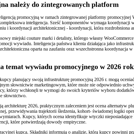
jna należy do zintegrowanych platform
eligencją promocyjną w ramach zintegrowanej platformy promocyjnej 
mpleksowa inteligencja. Sześć komponentów wymaga koordynacji w zakr
 i koordynacji architektonicznej - koordynacji, która rozdrobniona a
miejski couture marki i detalisty, którego własny WooCommerce fl
cji wywiadu. Inteligencja państwa klienta działająca jako infrastruk
architektoniczna oparta na zaufaniu oraz wszechstronna koordynacja 
a temat wywiadu promocyjnego w 2026 ro
 kupcy planujący swoją infrastrukturę promocyjną 2026 r. mogą ocen
yzyjnym słownictwie marketingowym, które może nie odpowiednio uchw
y, którzy wchłonęli te wymogi do swoich kryteriów wyboru dodatkó
e słownictwo.
rchitekturę 2026, praktycznym zaleceniem jest ocena alternatyw plu
cyjnej, przewidywania trajektorii śledzenia, kohort- świadomej logiki 
u wymiarach. Kupcy, których ocena identyfikuje wtyczki nieposiadające
ncji, które potwierdzają dowody empiryczne.
cyjnej kupca. Składniki informują o analizie, którą kupcy powinni prz