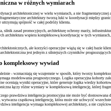
oniczna w różnych wymiarach
acji architektonicznej w wielu wymiarach, a nie fragmentarycznej arch
ragmentaryczne architektury tworzą luki w koordynacji między granica
e utrzymują spójność w całej podróży klienta.
ilnik zasad promocyjnych, architekturę ochrony marży, infrastrukturę
rych architektura wspiera kompleksową koordynację w tych wymiarach,
chitektonicznych, ale korzyści operacyjne wiążą się w całej bazie klie
architektoniczna jest jednym z silniejszych czynników prognozujący
ko kompleksowy wywiad
ależnie - wzmacniają się wzajemnie w sposób, który tworzy kompleksow
wymaga modelowania prognostycznego. Logika operacyjna kohorty zależ
oceniają wyniki operacyjne, które generuje logika wiedzy kohortowej.
niczna łączy różne wymiary w kompleksową inteligencję, której frag
czego prawdziwa inteligencja promocyjna nie może być dostosowana d
o, wytwarza cząstkową inteligencję, która może nie uchwycić wszechst
wdziwa inteligencja wymaga kompleksowej architektury, a nie częściow