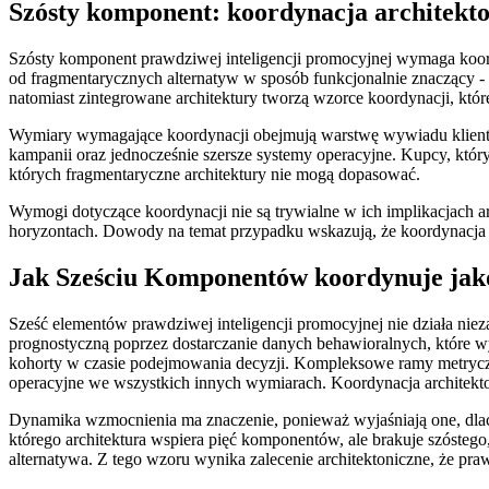
Szósty komponent: koordynacja architekt
Szósty komponent prawdziwej inteligencji promocyjnej wymaga koordyn
od fragmentarycznych alternatyw w sposób funkcjonalnie znaczący - f
natomiast zintegrowane architektury tworzą wzorce koordynacji, któr
Wymiary wymagające koordynacji obejmują warstwę wywiadu klienta, s
kampanii oraz jednocześnie szersze systemy operacyjne. Kupcy, któ
których fragmentaryczne architektury nie mogą dopasować.
Wymogi dotyczące koordynacji nie są trywialne w ich implikacjach ar
horyzontach. Dowody na temat przypadku wskazują, że koordynacja 
Jak Sześciu Komponentów koordynuje ja
Sześć elementów prawdziwej inteligencji promocyjnej nie działa niez
prognostyczną poprzez dostarczanie danych behawioralnych, które 
kohorty w czasie podejmowania decyzji. Kompleksowe ramy metryczne 
operacyjne we wszystkich innych wymiarach. Koordynacja architekto
Dynamika wzmocnienia ma znaczenie, ponieważ wyjaśniają one, dla
którego architektura wspiera pięć komponentów, ale brakuje szósteg
alternatywa. Z tego wzoru wynika zalecenie architektoniczne, że pra