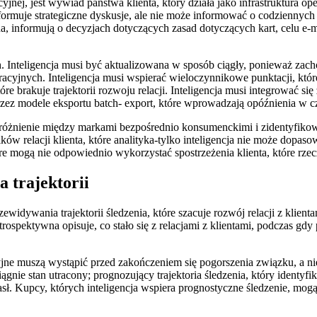
j, jest wywiad państwa klienta, który działa jako infrastruktura oper
ormuje strategiczne dyskusje, ale nie może informować o codziennych 
a, informują o decyzjach dotyczących zasad dotyczących kart, celu e-ma
nteligencja musi być aktualizowana w sposób ciągły, ponieważ zachow
yjnych. Inteligencja musi wspierać wieloczynnikowe punktacji, któr
e brakuje trajektorii rozwoju relacji. Inteligencja musi integrować si
przez modele eksportu batch- export, które wprowadzają opóźnienia w 
óżnienie między markami bezpośrednio konsumenckimi i zidentyfikowan
ów relacji klienta, które analityka-tylko inteligencja nie może dopaso
e mogą nie odpowiednio wykorzystać spostrzeżenia klienta, które rzec
 trajektorii
idywania trajektorii śledzenia, które szacuje rozwój relacji z klien
rospektywna opisuje, co stało się z relacjami z klientami, podczas gdy p
jne muszą wystąpić przed zakończeniem się pogorszenia związku, a ni
siągnie stan utracony; prognozujący trajektoria śledzenia, który ident
sł. Kupcy, których inteligencja wspiera prognostyczne śledzenie, mogą 