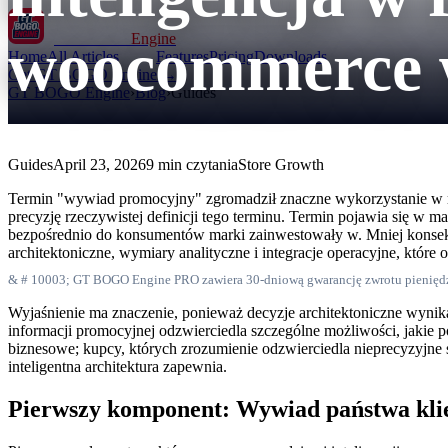
woocommerce w
GT BOGO
Engine
Home
All Articles
Features
Pricing
Downloads
Get GT BOGO Engine →
GT BOGO Engine
›
Blog
›
Guides
Guides
April 23, 2026
9 min czytania
Store Growth
Termin "wywiad promocyjny" zgromadził znaczne wykorzystanie w r
precyzję rzeczywistej definicji tego terminu. Termin pojawia się w m
bezpośrednio do konsumentów marki zainwestowały w. Mniej konsekwe
architektoniczne, wymiary analityczne i integracje operacyjne, które
& # 10003; GT BOGO Engine PRO zawiera 30-dniową gwarancję zwrotu pienięd
Wyjaśnienie ma znaczenie, ponieważ decyzje architektoniczne wynika
informacji promocyjnej odzwierciedla szczególne możliwości, jakie p
biznesowe; kupcy, których zrozumienie odzwierciedla nieprecyzyjn
inteligentna architektura zapewnia.
Pierwszy komponent: Wywiad państwa klien