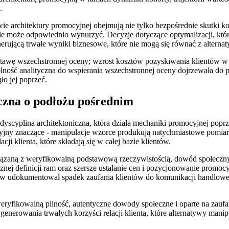
.
e architektury promocyjnej obejmują nie tylko bezpośrednie skutki ko
nie może odpowiednio wynurzyć. Decyzje dotyczące optymalizacji, któr
erującą trwałe wyniki biznesowe, które nie mogą się równać z alter
tawę wszechstronnej oceny; wzrost kosztów pozyskiwania klientów w o
dolność analityczna do wspierania wszechstronnej oceny dojrzewała do 
o jej poprzeć.
czna o podłożu pośrednim
 dyscyplina architektoniczna, która działa mechaniki promocyjnej popr
yjny znaczące - manipulacje wzorce produkują natychmiastowe pomiary,
ji klienta, które składają się w całej bazie klientów.
związaną z weryfikowalną podstawową rzeczywistością, dowód społec
nej definicji ram oraz szersze ustalanie cen i pozycjonowanie promocy
 udokumentował spadek zaufania klientów do komunikacji handlowej w
 weryfikowalną pilność, autentyczne dowody społeczne i oparte na za
 generowania trwałych korzyści relacji klienta, które alternatywy mani