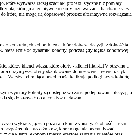
, które wytwarza raczej szacunki probabilistyczne niż pomiary
czenia, którego alternatywne metody przetwarzania batch- nie są w
 do której nie mogą się dopasować prostsze alternatywne rozwiązania
 do konkretnych kohort klienta, które dotyczą decyzji. Zdolność ta
tów, niezależnie od dynamiki kohorty, podczas gdy logika kohortowej
ić, którzy klienci widzą, które oferty - klienci high-LTV otrzymują
ktoria otrzymywać oferty skalibrowane do interwencji retencji. Cykl
kcji. Warstwa chroniąca przed marżą kalibruje podłogi przez kohortę,
 czym wymiary kohorty są dostępne w czasie podejmowania decyzji, a
ie da się dopasować do alternatyw nadawania.
czych wykraczających poza sam kurs wymiany. Zdolność ta różni
 do bezpośrednich wskaźników, które mogą nie przewidywać
 życia klienta, ekonomii marży, efektów zaufania klientów oraz