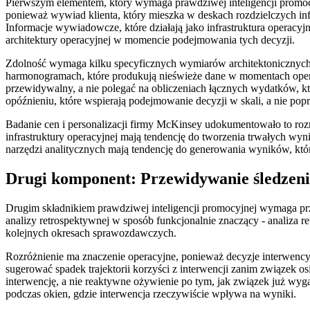
Pierwszym elementem, który wymaga prawdziwej inteligencji promocyjne
ponieważ wywiad klienta, który mieszka w deskach rozdzielczych inf
Informacje wywiadowcze, które działają jako infrastruktura operacyjn
architektury operacyjnej w momencie podejmowania tych decyzji.
Zdolność wymaga kilku specyficznych wymiarów architektonicznych. I
harmonogramach, które produkują nieświeże dane w momentach operac
przewidywalny, a nie polegać na obliczeniach łącznych wydatków, któr
opóźnieniu, które wspierają podejmowanie decyzji w skali, a nie po
Badanie cen i personalizacji firmy McKinsey udokumentowało to rozr
infrastruktury operacyjnej mają tendencję do tworzenia trwałych wynik
narzędzi analitycznych mają tendencję do generowania wyników, któr
Drugi komponent: Przewidywanie śledzenia
Drugim składnikiem prawdziwej inteligencji promocyjnej wymaga przew
analizy retrospektywnej w sposób funkcjonalnie znaczący - analiza ret
kolejnych okresach sprawozdawczych.
Rozróżnienie ma znaczenie operacyjne, ponieważ decyzje interwency
sugerować spadek trajektorii korzyści z interwencji zanim związek o
interwencję, a nie reaktywne ożywienie po tym, jak związek już wyga
podczas okien, gdzie interwencja rzeczywiście wpływa na wyniki.