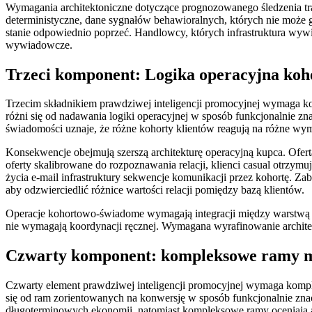
Wymagania architektoniczne dotyczące prognozowanego śledzenia traj
deterministyczne, dane sygnałów behawioralnych, których nie może g
stanie odpowiednio poprzeć. Handlowcy, których infrastruktura wywi
wywiadowcze.
Trzeci komponent: Logika operacyjna koh
Trzecim składnikiem prawdziwej inteligencji promocyjnej wymaga koho
różni się od nadawania logiki operacyjnej w sposób funkcjonalnie zna
świadomości uznaje, że różne kohorty klientów reagują na różne w
Konsekwencje obejmują szerszą architekturę operacyjną kupca. Oferta 
oferty skalibrowane do rozpoznawania relacji, klienci casual otrzymuj
życia e-mail infrastruktury sekwencje komunikacji przez kohortę. Zab
aby odzwierciedlić różnice wartości relacji pomiędzy bazą klientów.
Operacje kohortowo-świadome wymagają integracji między warstwą in
nie wymagają koordynacji ręcznej. Wymagana wyrafinowanie architekt
Czwarty komponent: kompleksowe ramy m
Czwarty element prawdziwej inteligencji promocyjnej wymaga komp
się od ram zorientowanych na konwersję w sposób funkcjonalnie zn
długoterminowych ekonomii, natomiast kompleksowe ramy oceniają arc