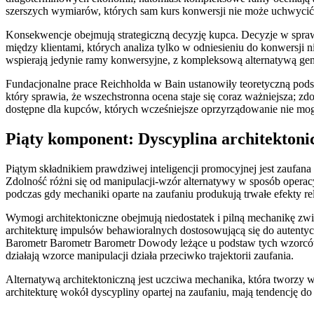
szerszych wymiarów, których sam kurs konwersji nie może uchwycić
Konsekwencje obejmują strategiczną decyzję kupca. Decyzje w sprawi
między klientami, których analiza tylko w odniesieniu do konwersji 
wspierają jedynie ramy konwersyjne, z kompleksową alternatywą gen
Fundacjonalne prace Reichholda w Bain ustanowiły teoretyczną pods
który sprawia, że wszechstronna ocena staje się coraz ważniejsza; z
dostępne dla kupców, których wcześniejsze oprzyrządowanie nie mogł
Piąty komponent: Dyscyplina architektoni
Piątym składnikiem prawdziwej inteligencji promocyjnej jest zaufana
Zdolność różni się od manipulacji-wzór alternatywy w sposób operac
podczas gdy mechaniki oparte na zaufaniu produkują trwałe efekty relac
Wymogi architektoniczne obejmują niedostatek i pilną mechanikę 
architekturę impulsów behawioralnych dostosowującą się do autentycz
Barometr Barometr Barometr Dowody leżące u podstaw tych wzorców
działają wzorce manipulacji działa przeciwko trajektorii zaufania.
Alternatywą architektoniczną jest uczciwa mechanika, która tworzy
architekturę wokół dyscypliny opartej na zaufaniu, mają tendencję do