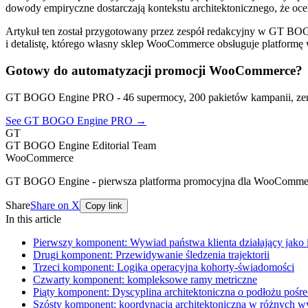
dowody empiryczne dostarczają kontekstu architektonicznego, że ocen
Artykuł ten został przygotowany przez zespół redakcyjny w GT
i detalistę, którego własny sklep WooCommerce obsługuje platformę
Gotowy do automatyzacji promocji WooCommerce?
GT BOGO Engine PRO - 46 supermocy, 200 pakietów kampanii, zer
See GT BOGO Engine PRO →
GT
GT BOGO Engine Editorial Team
WooCommerce
GT BOGO Engine - pierwsza platforma promocyjna dla WooComme
Share
Share on X
Copy link
In this article
Pierwszy komponent: Wywiad państwa klienta działający jako i
Drugi komponent: Przewidywanie śledzenia trajektorii
Trzeci komponent: Logika operacyjna kohorty-świadomości
Czwarty komponent: kompleksowe ramy metriczne
Piąty komponent: Dyscyplina architektoniczna o podłożu pośr
Szósty komponent: koordynacja architektoniczna w różnych w