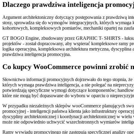
Dlaczego prawdziwa inteligencja promocy
Argument architektoniczny dotyczący postępowania z prawdziwą int
stosy, sprowadza się do wymogów integracyjnych, których wymaga ko
kohortowych, kompleksowych pomiarów, mechaniki opartej na zaufaniu
GT BOGO Engine, zbudowany przez GRAPHIC T- SHIRTS - luksusowy 
projektów - został dopracowany, aby wspierać kompleksowe ramy promo
logika operacyjna, kompleksowa architektura metryczna, dyscyplina 
prawdziwa inteligencja promocyjna.
Co kupcy WooCommerce powinni zrobić n
Słownictwo informacji promocyjnych dojrzewało do tego stopnia, że
których wymaga prawdziwa inteligencja, a nie polegać na nieprec
potwierdzają specyficzne wymogi dotyczące komponentów; handlowc
które nie mogą być dopasowane do wyboru w oparciu o nieprecyzyjn
W przypadku niezależnych sklepów wooCommerce planujących swoją a
promocyjnej - inteligencji państwa klienta jako infrastruktury opera
dyscypliny architektonicznej i koordynacji architektonicznej w wiel
może nie odpowiednio uchwycić wszechstronnych wymiarów intelige
Ramy wywiadu promocyjnego nie zastępują specyficznej analizy opera