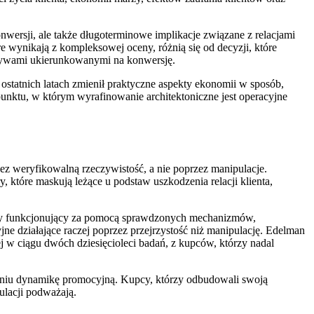
nwersji, ale także długoterminowe implikacje związane z relacjami
e wynikają z kompleksowej oceny, różnią się od decyzji, które
natywami ukierunkowanymi na konwersję.
statnich latach zmienił praktyczne aspekty ekonomii w sposób,
punktu, w którym wyrafinowanie architektoniczne jest operacyjne
zez weryfikowalną rzeczywistość, a nie poprzez manipulacje.
 które maskują leżące u podstaw uszkodzenia relacji klienta,
zny funkcjonujący za pomocą sprawdzonych mechanizmów,
jne działające raczej poprzez przejrzystość niż manipulację. Edelman
 ciągu dwóch dziesięcioleci badań, z kupców, którzy nadal
ufaniu dynamikę promocyjną. Kupcy, którzy odbudowali swoją
pulacji podważają.