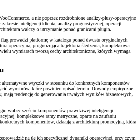
WooCommerce, a nie poprzez rozdrobnione analizy-plusy-operacyjne
esie inteligencji klienta, analizy prognostycznej, operacji
rchitektura walczy o utrzymanie ponad granicami plugin.
ag prowadzi platformę w katalogu ponad dwustu oryginalnych
tura operacyjna, prognozująca trajektoria śledzenia, kompleksowa
w wielu wymiarach tworzą cechy architektoniczne, których wymaga
ku
iać alternatywne wtyczki w stosunku do konkretnych komponentów,
ycić wymiarów, które powinien opisać termin. Dowody empiryczne
w, mają tendencję do generowania trwałych wyników biznesowych,
gin wobec sześciu komponentów prawdziwej inteligencji
operacyjnej, kompleksowe ramy metryczne, oparte na zaufaniu
 konkretnych komponentów, działają z architekturą promocyjną, która
eprowadzić na tle ich specyficznej dynamiki operacyjnej, przy czym