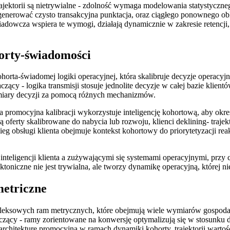
ektorii są nietrywialne - zdolność wymaga modelowania statystycznego
enerować czysto transakcyjna punktacja, oraz ciągłego ponownego obli
adowcza wspiera te wymogi, działają dynamicznie w zakresie retencji,
orty-świadomości
rta-świadomej logiki operacyjnej, która skalibruje decyzje operacyjne
czący - logika transmisji stosuje jednolite decyzje w całej bazie klien
ymiary decyzji za pomocą różnych mechanizmów.
promocyjna kalibracji wykorzystuje inteligencję kohortową, aby określ
ą oferty skalibrowane do nabycia lub rozwoju, klienci deklining- traje
ieg obsługi klienta obejmuje kontekst kohortowy do priorytetyzacji rea
teligencji klienta a zużywającymi się systemami operacyjnymi, przy
oniczne nie jest trywialna, ale tworzy dynamikę operacyjną, której n
etriczne
leksowych ram metrycznych, które obejmują wiele wymiarów gospodar
aczący - ramy zorientowane na konwersję optymalizują się w stosunku
hitekturę promocyjną w ramach dynamiki kohorty, trajektorii wartości