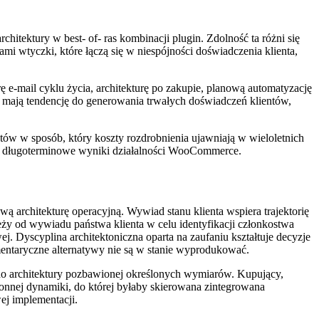
itektury w best- of- ras kombinacji plugin. Zdolność ta różni się
mi wtyczki, które łączą się w niespójności doświadczenia klienta,
 e-mail cyklu życia, architekturę po zakupie, planową automatyzację
 mają tendencję do generowania trwałych doświadczeń klientów,
ntów w sposób, który koszty rozdrobnienia ujawniają w wieloletnich
ch długoterminowe wyniki działalności WooCommerce.
ą architekturę operacyjną. Wywiad stanu klienta wspiera trajektorię
y od wywiadu państwa klienta w celu identyfikacji członkostwa
 Dyscyplina architektoniczna oparta na zaufaniu kształtuje decyzje
mentaryczne alternatywy nie są w stanie wyprodukować.
o architektury pozbawionej określonych wymiarów. Kupujący,
ronnej dynamiki, do której byłaby skierowana zintegrowana
ej implementacji.