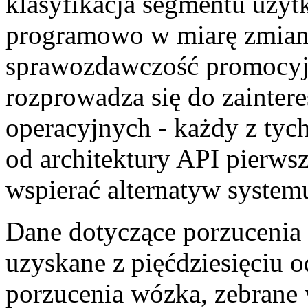
klasyfikacja segmentu użytk
programowo w miarę zmian 
sprawozdawczość promocyjn
rozprowadza się do zainte
operacyjnych - każdy z tyc
od architektury API pierws
wspierać alternatyw system
Dane dotyczące porzucenia
uzyskane z pięćdziesięciu 
porzucenia wózka, zebrane 