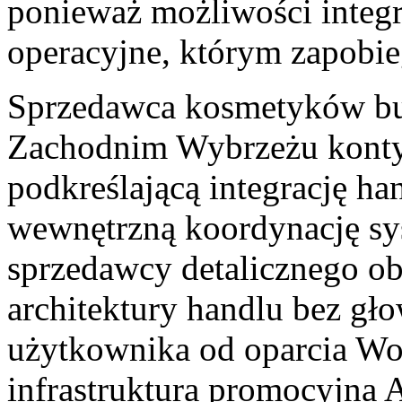
ponieważ możliwości integr
operacyjne, którym zapobieg
Sprzedawca kosmetyków b
Zachodnim Wybrzeżu kontynu
podkreślającą integrację ha
wewnętrzną koordynację sys
sprzedawcy detalicznego o
architektury handlu bez głow
użytkownika od oparcia W
infrastruktura promocyjna 