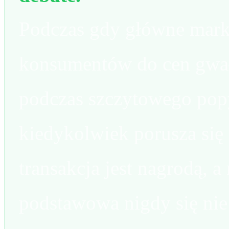
Podczas gdy główne marki
konsumentów do cen gwał
podczas szczytowego po
kiedykolwiek porusza się 
transakcja jest nagrodą, a
podstawowa nigdy się nie 