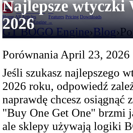
Najlepsze wtycz
GT BOGO
Engine
Home
All Articles
Features
Pricing
Downloads
2026
Get GT BOGO Engine →
GT BOGO Engine
›
Blog
›
Po
Porównania
April 23, 2026
Jeśli szukasz najlepszeg
2026 roku, odpowiedź zależ
naprawdę chcesz osiągnąć z
"Buy One Get One" brzmi ja
ale sklepy używają logiki