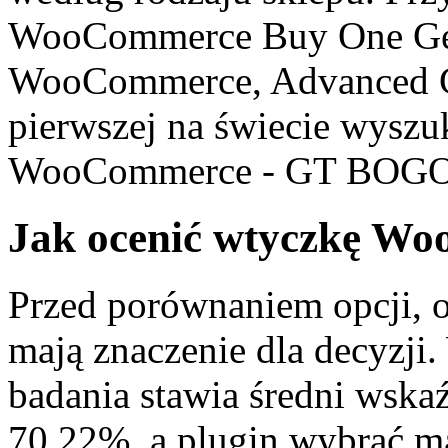
WooCommerce Buy One Get 
WooCommerce, Advanced Co
pierwszej na świecie wyszu
WooCommerce - GT BOGO 
Jak ocenić wtyczkę W
Przed porównaniem opcji, ot
mają znaczenie dla decyzji.
badania stawia średni wska
70.22%, a plugin wybrać ma