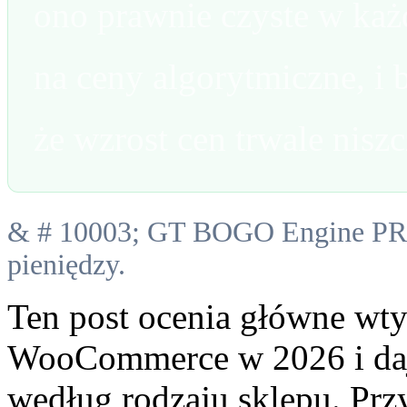
ono prawnie czyste w każ
na ceny algorytmiczne, i b
że wzrost cen trwale niszc
& # 10003; GT BOGO Engine PRO
pieniędzy.
Ten post ocenia główne wt
WooCommerce w 2026 i daj
według rodzaju sklepu. Pr