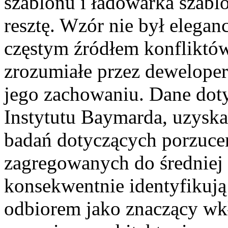
szablonu i ładowarka sza
resztę. Wzór nie był elegan
częstym źródłem konfliktów 
zrozumiałe przez dewelope
jego zachowaniu. Dane dot
Instytutu Baymarda, uzyska
badań dotyczących porzuce
zagregowanych do średniej
konsekwentnie identyfikują
odbiorem jako znaczący wkł