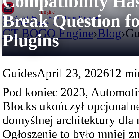
Compatibility Ha
GT BOGO
Engine
Break Question f
Home
All Articles
Features
Pricing
Downloads
Get GT BOGO Engine →
GT BOGO Engine
›
Blog
›
Gu
Plugins
Guides
April 23, 2026
12 mi
Pod koniec 2023, Automot
Blocks ukończył opcjonalne
domyślnej architektury d
Ogłoszenie to było mniej zn