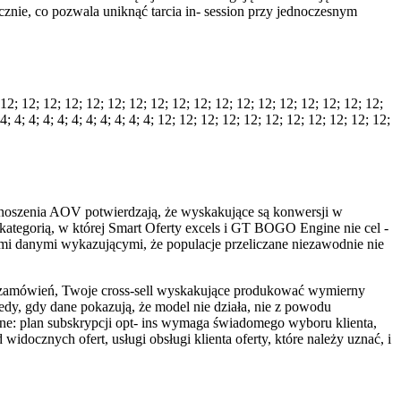
cznie, co pozwala uniknąć tarcia in- session przy jednoczesnym
 12; 12; 12; 12; 12; 12; 12; 12; 12; 12; 12; 12; 12; 12; 12; 12; 12; 12;
4; 4; 4; 4; 4; 4; 4; 4; 4; 4; 4; 12; 12; 12; 12; 12; 12; 12; 12; 12; 12; 12;
dnoszenia AOV potwierdzają, że wyskakujące są konwersji w
kategorią, w której Smart Oferty excels i GT BOGO Engine nie cel -
ymi danymi wykazującymi, że populacje przeliczane niezawodnie nie
5% zamówień, Twoje cross-sell wyskakujące produkować wymierny
edy, gdy dane pokazują, że model nie działa, nie z powodu
czne: plan subskrypcji opt- ins wymaga świadomego wyboru klienta,
docznych ofert, usługi obsługi klienta oferty, które należy uznać, i