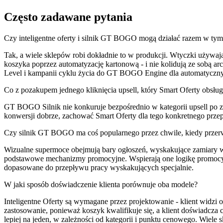
Często zadawane pytania
Czy inteligentne oferty i silnik GT BOGO mogą działać razem w 
Tak, a wiele sklepów robi dokładnie to w produkcji. Wtyczki używa
koszyka poprzez automatyzację kartonową - i nie kolidują ze sobą ar
Level i kampanii cyklu życia do GT BOGO Engine dla automatyczny
Co z pozakupem jednego kliknięcia upsell, który Smart Oferty obsłu
GT BOGO Silnik nie konkuruje bezpośrednio w kategorii upsell po zak
konwersji dobrze, zachować Smart Oferty dla tego konkretnego prz
Czy silnik GT BOGO ma coś popularnego przez chwile, kiedy przer
Wizualne supermoce obejmują bary ogłoszeń, wyskakujące zamiary wyj
podstawowe mechanizmy promocyjne. Wspierają one logikę promocyjn
dopasowane do przepływu pracy wyskakujących specjalnie.
W jaki sposób doświadczenie klienta porównuje oba modele?
Inteligentne Oferty są wymagane przez projektowanie - klient widzi
zastosowanie, ponieważ koszyk kwalifikuje się, a klient doświadcza 
lepiej na jeden, w zależności od kategorii i punktu cenowego. Wiel