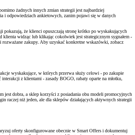
pomimo żadnych innych zmian strategii jest najbardziej
cia i odpowiedziach ankietowych, zanim pojawi się w danych
ji pokazują, że klienci opuszczają stronę krótko po wyskakujących
d klienta widząc lub klikając cokolwiek jest strategicznym sygnałem -
B, i rozważane zakupy. Aby uzyskać konkretne wskazówki, zobacz
erakcje wyskakujące, w których przerwa służy celowi - po zakupie
 interakcji z klientami - zasady BOGO, rabaty oparte na młotku,
 jest dobra, a sklep korzyści z posiadania obu modeli promocyjnych
n raczej niż jeden, ale dla sklepów działających aktywnych strategii
aryzuj oferty skonfigurowane obecnie w Smart Offers i dokumentuj