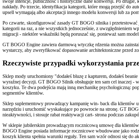
swoje intencje, publiczność i historyczne dane konwersji. Po drugie,
nakłady. Po trzecie, identyfikacja kategorii, które mogą przejść do a
upsell wymagają albo akceptacji innego modelu konwersji lub za pom
Po czwarte, skonfigurować zasady GT BOGO silnika i przetestować j
kategorii na raz, a nie wszystkich jednocześnie, z uwzględnieniem
migracji - niektóre wskaźniki będą poruszać się, ponieważ sam model 
GT BOGO Engine zawiera darmową wtyczkę rdzenia można zainstalow
wystarczy, aby zweryfikować dopasowanie architektoniczne przed
Rzeczywiste przypadki wykorzystania prz
Sklep mody uruchomiony "dodałeś bluzę z kapturem, dodałeś beanie 
wyraźnej decyzji. GT BOGO Silnik obsługuje ten sam cel inaczej - wi
koszyku. Te dwa podejścia mają inną mechanikę psychologiczną: popup j
segmentów klientów.
Sklep suplementowy prowadzący kampanię win- back dla klientów u
narzędziu i uruchomić wyskakujące po powrocie na stronę. GT BOGO E
nieaktywności, i stosuje rabat reaktywacji cart- strona podczas zak
W sklepie jubilerskim prowadzącym rocznicową umowę dla klientów 
BOGO Engine posiada informacje rocznicowe wbudowane jako rodzimy
koszyk klienta spełnia warunki reguły. Ten sam wzór odnosi się do 