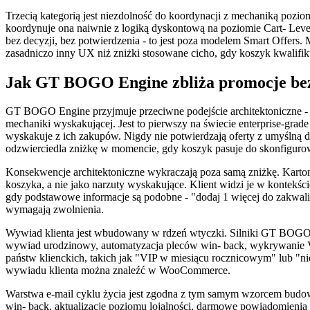
Trzecią kategorią jest niezdolność do koordynacji z mechaniką poziomu
koordynuje ona naiwnie z logiką dyskontową na poziomie Cart- Leve
bez decyzji, bez potwierdzenia - to jest poza modelem Smart Offers.
zasadniczo inny UX niż zniżki stosowane cicho, gdy koszyk kwalifi
Jak GT BOGO Engine zbliża promocje be
GT BOGO Engine przyjmuje przeciwne podejście architektoniczne - 
mechaniki wyskakującej. Jest to pierwszy na świecie enterprise-grad
wyskakuje z ich zakupów. Nigdy nie potwierdzają oferty z umyślną d
odzwierciedla zniżkę w momencie, gdy koszyk pasuje do skonfigurowa
Konsekwencje architektoniczne wykraczają poza samą zniżkę. Kartono
koszyka, a nie jako narzuty wyskakujące. Klient widzi je w kontekśc
gdy podstawowe informacje są podobne - "dodaj 1 więcej do zakwali
wymagają zwolnienia.
Wywiad klienta jest wbudowany w rdzeń wtyczki. Silniki GT BOGO
wywiad urodzinowy, automatyzacja pleców win- back, wykrywanie VI
państw klienckich, takich jak "VIP w miesiącu rocznicowym" lub "ni
wywiadu klienta można znaleźć w WooCommerce.
Warstwa e-mail cyklu życia jest zgodna z tym samym wzorcem budo
win- back, aktualizacje poziomu lojalności, darmowe powiadomienia o