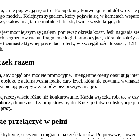
 a nie pojawiają się ostro. Popup kursy konwersji trend dół w czasie 
ego modelu. Kolejnym sygnałem, który pojawia się w karnetach wspar
 wyskakiwania, tarcie mobilne lub "zbyt wiele wyskakujących".
est mocniejszym sygnałem, ponieważ określa koszt. Jeśli nagrania ses
ch segmentów ruchu. Pragnienie logiki promocyjnej, która nie zależy o
rt zamiast aktywnej prezentacji oferty, w szczególności luksusu, B2
h.
czek razem
m, aby objąć oba modele promocyjne. Inteligentne oferty obsługują int
 obsługuje automatyczną logikę cart- level, która nie powinna wymagać
 wspierają przepływ zakupów bez przerywania go.
 rzeczywiście różne niż konkurowanie. Każda wtyczka robi to, w czym
oczych nie został zaprojektowany do. Koszt jest dwa subskrypcje plugi
pracy.
ię przełączyć w pełni
ić hybrydę, sekwencja migracji ma sześć kroków. Po pierwsze, sinwent