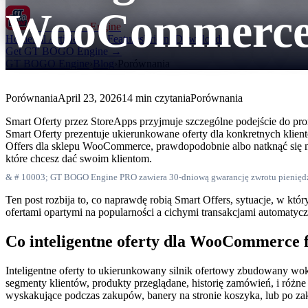
WooCommerc
GT BOGO
Engine
Home
All Articles
Features
Pricing
Downloads
Get GT BOGO Engine →
GT BOGO Engine
›
Blog
›
Porównania
Porównania
April 23, 2026
14 min czytania
Porównania
Smart Oferty przez StoreApps przyjmuje szczególne podejście do pro
Smart Oferty prezentuje ukierunkowane oferty dla konkretnych klie
Offers dla sklepu WooCommerce, prawdopodobnie albo natknąć się na 
które chcesz dać swoim klientom.
& # 10003; GT BOGO Engine PRO zawiera 30-dniową gwarancję zwrotu pienięd
Ten post rozbija to, co naprawdę robią Smart Offers, sytuacje, w któ
ofertami opartymi na popularności a cichymi transakcjami automatyczn
Co inteligentne oferty dla WooCommerce f
Inteligentne oferty to ukierunkowany silnik ofertowy zbudowany wo
segmenty klientów, produkty przeglądane, historię zamówień, i różne 
wyskakujące podczas zakupów, banery na stronie koszyka, lub po zaku