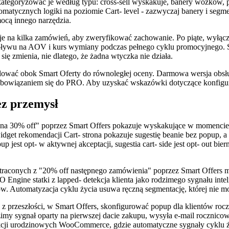
 kategoryzować je według typu: cross-sell wyskakuje, banery wózków, po
utomatycznych logiki na poziomie Cart- level - zazwyczaj banery i segm
ocą innego narzędzia.
e na kilka zamówień, aby zweryfikować zachowanie. Po piąte, wyłącze
 wpływu na AOV i kurs wymiany podczas pełnego cyklu promocyjnego. S
się zmienia, nie dlatego, że żadna wtyczka nie działa.
ać obok Smart Oferty do równoległej oceny. Darmowa wersja obsług
 zobowiązaniem się do PRO. Aby uzyskać wskazówki dotyczące konfig
ez przemysł
na 30% off" poprzez Smart Offers pokazuje wyskakujące w momencie, 
dget rekomendacji Cart- strona pokazuje sugestię beanie bez popup, a 
est opt- w aktywnej akceptacji, sugestia cart- side jest opt- out biern
traconych z "20% off następnego zamówienia" poprzez Smart Offers 
ngine statki z lapped- detekcja klienta jako rodzimego sygnału intel
upów. Automatyzacja cyklu życia usuwa ręczną segmentację, której nie
z przeszłości, w Smart Offers, skonfigurować popup dla klientów r
 sygnał oparty na pierwszej dacie zakupu, wysyła e-mail rocznicowy
akcji urodzinowych WooCommerce, gdzie automatyczne sygnały cyklu ży