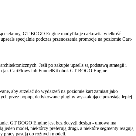
rujące ekrany, GT BOGO Engine modyfikuje całkowitą wielkość
 upseals specjalnie podczas przenoszenia promocje na poziomie Cart-
itektonicznych. Jeśli po zakupie upsells są podstawą strategii i
kich jak CartFlows lub FunnelKit obok GT BOGO Engine.
ane, aby strzelać do wydarzeń na poziomie kart zamiast jako
nych przez popup, dedykowane pluginy wyskakujące pozostają lepiej
ziałanie. GT BOGO Engine jest bez decyzji design - umowa ma
 jeden model, niektórzy preferują drugi, a niektóre segmenty reagują
y pracy pasują do różnych modeli.