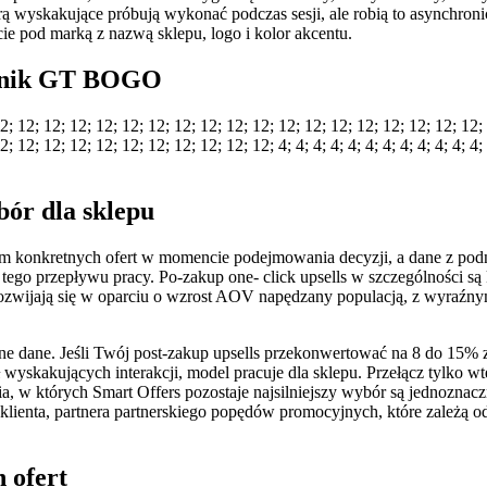
ą wyskakujące próbują wykonać podczas sesji, ale robią to asynchroni
e pod marką z nazwą sklepu, logo i kolor akcentu.
silnik GT BOGO
2; 12; 12; 12; 12; 12; 12; 12; 12; 12; 12; 12; 12; 12; 12; 12; 12; 12; 12;
 12; 12; 12; 12; 12; 12; 12; 12; 12; 12; 4; 4; 4; 4; 4; 4; 4; 4; 4; 4; 4; 4; 
bór dla sklepu
ntom konkretnych ofert w momencie podejmowania decyzji, a dane z po
tego przepływu pracy. Po-zakup one- click upsells w szczególności są 
e rozwijają się w oparciu o wzrost AOV napędzany populacją, z wyraźn
asne dane. Jeśli Twój post-zakup upsells przekonwertować na 8 do 1
yskakujących interakcji, model pracuje dla sklepu. Przełącz tylko wt
ia, w których Smart Offers pozostaje najsilniejszy wybór są jednozna
enta, partnera partnerskiego popędów promocyjnych, które zależą od wi
 ofert