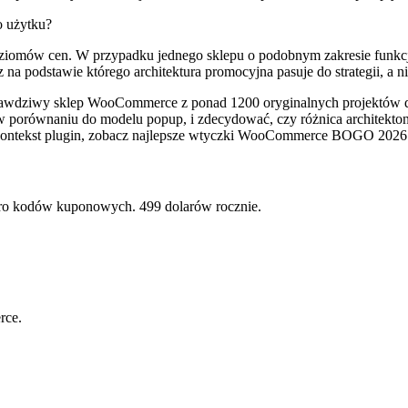
o użytku?
oziomów cen. W przypadku jednego sklepu o podobnym zakresie funk
na podstawie którego architektura promocyjna pasuje do strategii, a n
iwy sklep WooCommerce z ponad 1200 oryginalnych projektów dzia
l w porównaniu do modelu popup, i zdecydować, czy różnica architekto
y kontekst plugin, zobacz najlepsze wtyczki WooCommerce BOGO 2026
o kodów kuponowych. 499 dolarów rocznie.
rce.