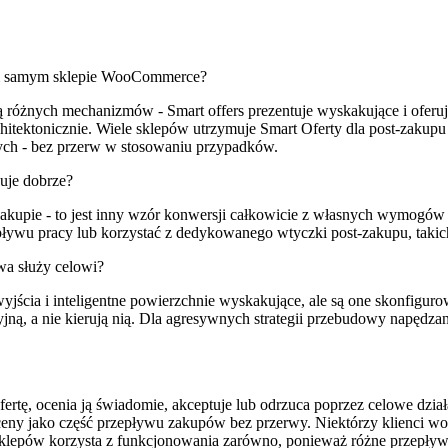
tym samym sklepie WooCommerce?
ją różnych mechanizmów - Smart offers prezentuje wyskakujące i ofe
chitektonicznie. Wiele sklepów utrzymuje Smart Oferty dla post-zakupu
ch - bez przerw w stosowaniu przypadków.
guje dobrze?
upie - to jest inny wzór konwersji całkowicie z własnych wymogów arch
epływu pracy lub korzystać z dedykowanego wtyczki post-zakupu, ta
wa służy celowi?
ścia i inteligentne powierzchnie wyskakujące, ale są one skonfigurow
ą, a nie kierują nią. Dla agresywnych strategii przebudowy napędza
 ofertę, ocenia ją świadomie, akceptuje lub odrzuca poprzez celowe d
ceny jako część przepływu zakupów bez przerwy. Niektórzy klienci wolą
e sklepów korzysta z funkcjonowania zarówno, ponieważ różne przepływ