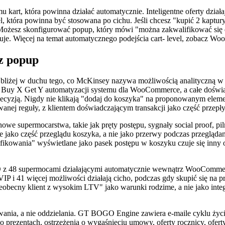
 kart, która powinna działać automatycznie. Inteligentne oferty działaj
l, która powinna być stosowana po cichu. Jeśli chcesz "kupić 2 kapt
 Możesz skonfigurować popup, który mówi "można zakwalifikować się do
kuje. Więcej na temat automatycznego podejścia cart- level, zobacz 
z popup
bliżej w duchu tego, co McKinsey nazywa możliwością analityczną w
e Buy X Get Y automatyzacji systemu dla WooCommerce, a całe doświadc
ecyzją. Nigdy nie klikają "dodaj do koszyka" na proponowanym elemen
nej reguły, z klientem doświadczającym transakcji jako część przepł
we supermocarstwa, takie jak pręty postępu, sygnały social proof, pi
ie jako część przeglądu koszyka, a nie jako przerwy podczas przegląda
fikowania" wyświetlane jako pasek postępu w koszyku czuje się inny 
 z 48 supermocami działającymi automatycznie wewnątrz WooCommerc
P i 41 więcej możliwości działają cicho, podczas gdy skupić się na
eobecny klient z wysokim LTV" jako warunki rodzime, a nie jako inte
wania, a nie oddzielania. GT BOGO Engine zawiera e-maile cyklu ży
 prezentach, ostrzeżenia o wygaśnięciu umowy, oferty rocznicy, ofert