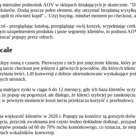
 mierzalne podnośnik AOV w sklepach działających je skutecznie. "Do
0 dolarów. Dodaj jeszcze jeden element, aby otrzymać bezpłatną wysył
y kupili to również kupił"... Użyj buying- mindset moment po checkout
 coś - przeglądając katalog, przeglądając swój koszyk, wypełniając cze
nym uzupełnieniem produktu i jasne segmenty klientów, to podnosi AOV
drzucać popupy przez odruch.
cale
k sklepy rosną z czasem. Pierwszym z nich jest zmęczenie klienta, któ
 tarcie checkout jest jednym z głównych powodów, dla których klien
ytania treści. Lift konwersji z dobrze ukierunkowane wyskakujące jes
ych stronach.
 malejące zyski w ciągu 6 do 12 miesięcy, gdy ich baza klientów uczy
 że popup się pogorszył, ale dlatego, że klienci szybciej po zamknięci
aż w pewnym momencie koszt tarcia przekracza korzyść z przebudowy.
a na większość klientów w 2026 r. Popupy na komórce są gorszym dośw
jęcia, przycisk zwalniania jest często trudno dokładnie dotknąć, przyp
klepów posiada od 60 do 70% ruchu komórkowego, co oznacza, że niepro
atach wskaźników konwersji.