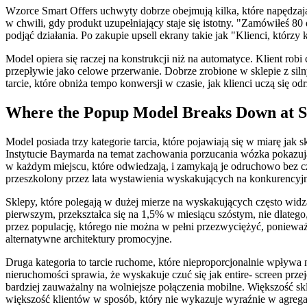
Wzorce Smart Offers uchwyty dobrze obejmują kilka, które napędzają
w chwili, gdy produkt uzupełniający staje się istotny. "Zamówiłeś 8
podjąć działania. Po zakupie upsell ekrany takie jak "Klienci, którz
Model opiera się raczej na konstrukcji niż na automatyce. Klient robi
przepływie jako celowe przerwanie. Dobrze zrobione w sklepie z sil
tarcie, które obniża tempo konwersji w czasie, jak klienci uczą się o
Where the Popup Model Breaks Down at S
Model posiada trzy kategorie tarcia, które pojawiają się w miarę ja
Instytucie Baymarda na temat zachowania porzucania wózka pokazują
w każdym miejscu, które odwiedzają, i zamykają je odruchowo bez cz
przeszkolony przez lata wystawienia wyskakujących na konkurencyjn
Sklepy, które polegają w dużej mierze na wyskakujących często widzą
pierwszym, przekształca się na 1,5% w miesiącu szóstym, nie dlatego,
przez populację, którego nie można w pełni przezwyciężyć, poniew
alternatywne architektury promocyjne.
Druga kategoria to tarcie ruchome, które nieproporcjonalnie wpływ
nieruchomości sprawia, że wyskakuje czuć się jak entire- screen prze
bardziej zauważalny na wolniejsze połączenia mobilne. Większość s
większość klientów w sposób, który nie wykazuje wyraźnie w agreg