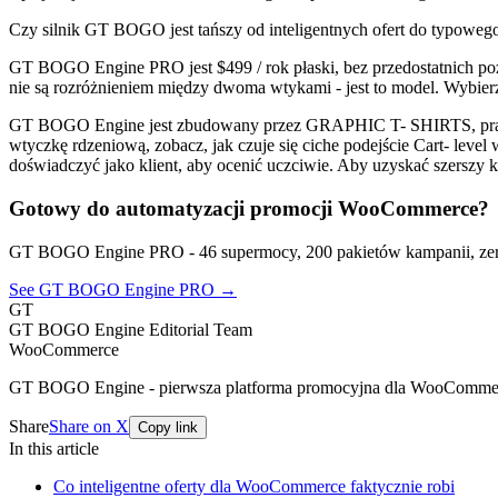
Czy silnik GT BOGO jest tańszy od inteligentnych ofert do typoweg
GT BOGO Engine PRO jest $499 / rok płaski, bez przedostatnich p
nie są rozróżnieniem między dwoma wtykami - jest to model. Wybierz 
GT BOGO Engine jest zbudowany przez GRAPHIC T- SHIRTS, prawdz
wtyczkę rdzeniową, zobacz, jak czuje się ciche podejście Cart- leve
doświadczyć jako klient, aby ocenić uczciwie. Aby uzyskać szersz
Gotowy do automatyzacji promocji WooCommerce?
GT BOGO Engine PRO - 46 supermocy, 200 pakietów kampanii, zer
See GT BOGO Engine PRO →
GT
GT BOGO Engine Editorial Team
WooCommerce
GT BOGO Engine - pierwsza platforma promocyjna dla WooComme
Share
Share on X
Copy link
In this article
Co inteligentne oferty dla WooCommerce faktycznie robi