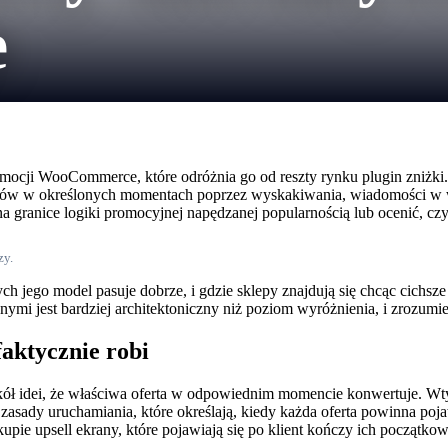
e
mocji WooCommerce, które odróżnia go od reszty rynku plugin zniżki.
ntów w określonych momentach poprzez wyskakiwania, wiadomości w wóz
granice logiki promocyjnej napędzanej popularnością lub ocenić, czy
zy.
rych jego model pasuje dobrze, i gdzie sklepy znajdują się chcąc cichs
ymi jest bardziej architektoniczny niż poziom wyróżnienia, i zrozumie
aktycznie robi
kół idei, że właściwa oferta w odpowiednim momencie konwertuje. Wt
zasady uruchamiania, które określają, kiedy każda oferta powinna poja
pie upsell ekrany, które pojawiają się po klient kończy ich początko