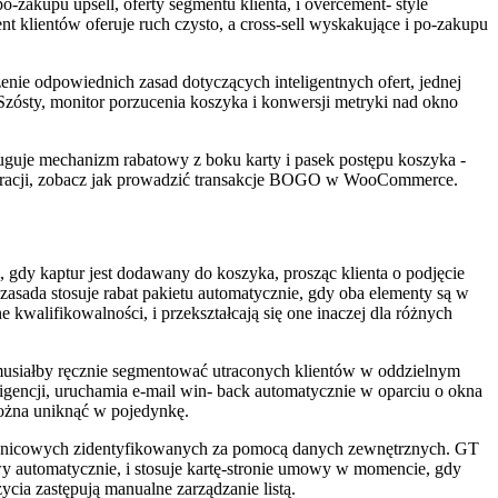
-zakupu upsell, oferty segmentu klienta, i overcement- style
ent klientów oferuje ruch czysto, a cross-sell wyskakujące i po-zakupu
nie odpowiednich zasad dotyczących inteligentnych ofert, jednej
zósty, monitor porzucenia koszyka i konwersji metryki nad okno
uje mechanizm rabatowy z boku karty i pasek postępu koszyka -
uracji, zobacz jak prowadzić transakcje BOGO w WooCommerce.
gdy kaptur jest dodawany do koszyka, prosząc klienta o podjęcie
zasada stosuje rabat pakietu automatycznie, gdy oba elementy są w
e kwalifikowalności, i przekształcają się one inaczej dla różnych
musiałby ręcznie segmentować utraconych klientów w oddzielnym
igencji, uruchamia e-mail win- back automatycznie w oparciu o okna
 można uniknąć w pojedynkę.
ocznicowych zidentyfikowanych za pomocą danych zewnętrznych. GT
 automatycznie, i stosuje kartę-stronie umowy w momencie, gdy
cia zastępują manualne zarządzanie listą.