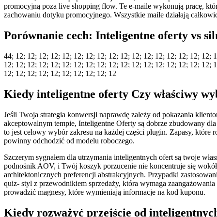
promocyjną poza live shopping flow. Te e-maile wykonują pracę, któr
zachowaniu dotyku promocyjnego. Wszystkie maile działają całkowici
Porównanie cech: Inteligentne oferty vs 
44; 12; 12; 12; 12; 12; 12; 12; 12; 12; 12; 12; 12; 12; 12; 12; 12; 12; 1
12; 12; 12; 12; 12; 12; 12; 12; 12; 12; 12; 12; 12; 12; 12; 12; 12; 12; 12;
12; 12; 12; 12; 12; 12; 12; 12; 12; 12
Kiedy inteligentne oferty Czy właściwy wy
Jeśli Twoja strategia konwersji naprawdę zależy od pokazania klie
akceptowalnym tempie, Inteligentne Oferty są dobrze zbudowany dla 
to jest celowy wybór zakresu na każdej części plugin. Zapasy, któr
powinny odchodzić od modelu roboczego.
Szczerym sygnałem dla utrzymania inteligentnych ofert są twoje wł
podnośnik AOV, i Twój koszyk porzucenie nie koncentruje się wokół w
architektonicznych preferencji abstrakcyjnych. Przypadki zastosowan
quiz- styl z przewodnikiem sprzedaży, która wymaga zaangażowania kli
prowadzić magnesy, które wymieniają informacje na kod kuponu.
Kiedy rozważyć przejście od inteligentnych