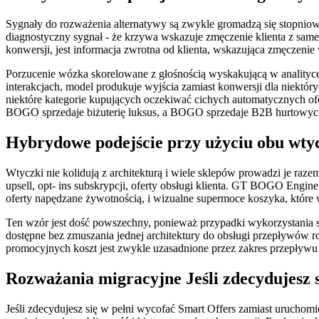
Sygnały do rozważenia alternatywy są zwykle gromadzą się stopniowo,
diagnostyczny sygnał - że krzywa wskazuje zmęczenie klienta z sam
konwersji, jest informacja zwrotna od klienta, wskazująca zmęczenie
Porzucenie wózka skorelowane z głośnością wyskakującą w analityce j
interakcjach, model produkuje wyjścia zamiast konwersji dla niektóry
niektóre kategorie kupujących oczekiwać cichych automatycznych ofe
BOGO sprzedaje biżuterię luksus, a BOGO sprzedaje B2B hurtowyc
Hybrydowe podejście przy użyciu obu wty
Wtyczki nie kolidują z architekturą i wiele sklepów prowadzi je raze
upsell, opt- ins subskrypcji, oferty obsługi klienta. GT BOGO Engine
oferty napędzane żywotnością, i wizualne supermoce koszyka, które
Ten wzór jest dość powszechny, ponieważ przypadki wykorzystania są
dostępne bez zmuszania jednej architektury do obsługi przepływów rob
promocyjnych koszt jest zwykle uzasadnione przez zakres przepływu 
Rozważania migracyjne Jeśli zdecydujesz s
Jeśli zdecydujesz się w pełni wycofać Smart Offers zamiast uruchom