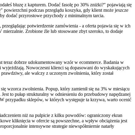
dałeś bluzę z kapturem. Dodać fasolę po 30% zniżki?" pojawiają się
kę" powierzchni podczas przeglądu koszyka, gdy klient może jeszcze
, aby dodać przyrostowe przychody z minimalnym tarcia.
k, przeglądając potwierdzenie zamówienia - a oferta pojawia się w ich
 mierzalnie. Zrobione źle lub stosowane zbyt szeroko, to dodaje
ry jest teraz dobrze udokumentowany wzór w ecommerce. Badania w
ci wyjeżdżają. Nowoczesni klienci są dopasowani do wyskakujących
t prawdziwy, ale walczy z uczonym zwolnienia, który został
 się wzorca zwolnienia. Popup, który zamienił się na 3% w miesiącu
u. Jest to pułap strukturalny w odniesieniu do przebudowy napędzanej
 W przypadku sklepów, w których występuje ta krzywa, warto ocenić
iadczeniem niż na pulpicie z kilku powodów: ograniczony ekran
adkowe kliknięcia w ofercie są powszechne, a wpływ obciążenia jest
porcjonalnie intensywne strategie niewspółmiernie natarły