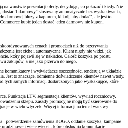
ą na warstwie prezentacji oferty, decydując, co pokazać i kiedy. Nie
ury, dostać 1 darmowy" stosowany automatycznie bez wyskakiwania,
 darmowej bluzy z kapturem, kliknij, aby dodać", ale jest to
WooCommerce kupić jeden dostać jeden darmowy nie kupon.
 skoordynowanych cenach i promocjach niż do przerywania
zenie jest ciche i automatyczne. Klient nigdy nie widzi, jak
cie, który pojawił się w nakładce. Całość koszyka po prostu
ywu zakupów, a nie jako przerwa do niego.
lne komunikatory i wyświetlacze oszczędności renderują w układzie
nia. Jest to znaczące, odmienne doświadczenie klientów nawet wtedy,
od tych samych informacji dostarczonych jako wyskakujące, które
e. Punktacja LTV, segmentacja klientów, wywiad rocznicowy,
 prowadzeniu sklepu. Zasady promocyjne mogą być skierowane do
gracje w wielu wtyczek. Więcej informacji na temat warstwy
cia - potwierdzenie zamówienia BOGO, oddanie koszyka, kampanie
y urodzinowe i wiele więcej - które obsługują komunikację