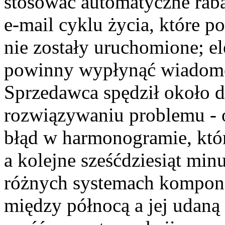
stosować automatyczne rab
e-mail cyklu życia, które p
nie zostały uruchomione; e
powinny wypłynąć wiadomoś
Sprzedawca spędził około d
rozwiązywaniu problemu - o
błąd w harmonogramie, który
a kolejne sześćdziesiąt min
różnych systemach kompone
między północą a jej udaną