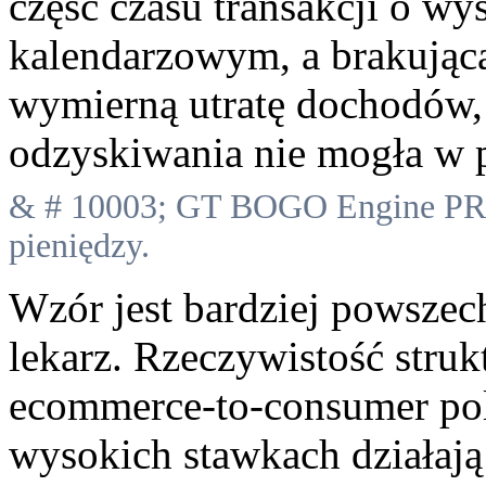
część czasu transakcji o wy
kalendarzowym, a brakująca
wymierną utratę dochodów, k
odzyskiwania nie mogła w p
& # 10003; GT BOGO Engine PRO
pieniędzy.
Wzór jest bardziej powszec
lekarz. Rzeczywistość stru
ecommerce-to-consumer pol
wysokich stawkach działaj