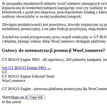
W przypadku niezależnych sklepów wooCommerce planujących swój ka
dopasowaną do konkretnej kategorii kupującego oraz czy szablony te 
którekolwiek z pytań jest niepewna, prawdopodobnie działają z kalen
szablony stworzyłyby w swojej konkretnej kategorii.
Dźwignia produktywności jest prawdziwa, dowody empiryczne są spójn
architektury promocyjnej, a nie jako funkcję peryferyjną, mają tenden
Artykuł ten został przygotowany przez zespół redakcyjny w GT
i detalistę, którego własny sklep WooCommerce obsługuje platformę
Gotowy do automatyzacji promocji WooCommerce?
GT BOGO Engine PRO - 46 supermocy, 200 pakietów kampanii, zer
See GT BOGO Engine PRO →
GT
GT BOGO Engine Editorial Team
WooCommerce
GT BOGO Engine - pierwsza platforma promocyjna dla WooComme
Share
Share on X
Copy link
In this article