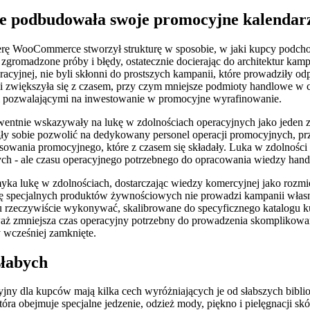
 podbudowała swoje promocyjne kalendar
rę WooCommerce stworzył strukturę w sposobie, w jaki kupcy podchod
romadzone próby i błędy, ostatecznie docierając do architektur kampani
racyjnej, nie byli skłonni do prostszych kampanii, które prowadziły od
większyła się z czasem, przy czym mniejsze podmioty handlowe w cor
i pozwalającymi na inwestowanie w promocyjne wyrafinowanie.
ekwentnie wskazywały na lukę w zdolnościach operacyjnych jako jede
y sobie pozwolić na dedykowany personel operacji promocyjnych, przy
wania promocyjnego, które z czasem się składały. Luka w zdolności 
 - ale czasu operacyjnego potrzebnego do opracowania wiedzy handl
 lukę w zdolnościach, dostarczając wiedzy komercyjnej jako rozmieszc
ię specjalnych produktów żywnościowych nie prowadzi kampanii własn
u rzeczywiście wykonywać, skalibrowane do specyficznego katalogu ku
aż zmniejsza czas operacyjny potrzebny do prowadzenia skomplikowany
 wcześniej zamknięte.
słabych
ny dla kupców mają kilka cech wyróżniających je od słabszych bibliote
a obejmuje specjalne jedzenie, odzież mody, piękno i pielęgnacji skó