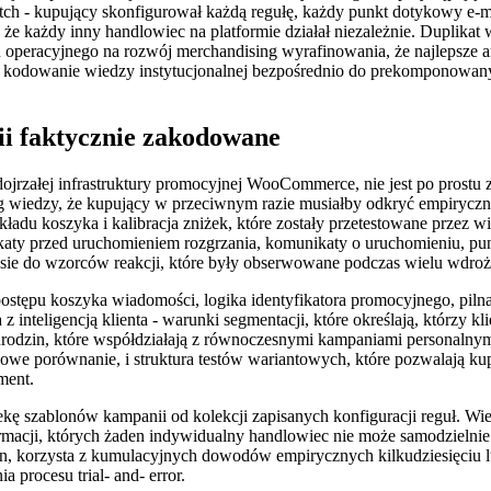
 - kupujący skonfigurował każdą regułę, każdy punkt dotykowy e-mai
or, że każdy inny handlowiec na platformie działał niezależnie. Duplika
u operacyjnego na rozwój merchandising wyrafinowania, że najlepsze
kodowanie wiedzy instytucjonalnej bezpośrednio do prekomponowany
i faktycznie zakodowane
jrzałej infrastruktury promocyjnej WooCommerce, nie jest po prostu z
 wiedzy, że kupujący w przeciwnym razie musiałby odkryć empiryczni
kładu koszyka i kalibracja zniżek, które zostały przetestowane przez 
ikaty przed uruchomieniem rozgrzania, komunikaty o uruchomieniu, 
zasie do wzorców reakcji, które były obserwowane podczas wielu wdro
postępu koszyka wiadomości, logika identyfikatora promocyjnego, pil
z inteligencją klienta - warunki segmentacji, które określają, którzy 
ie urodzin, które współdziałają z równoczesnymi kampaniami personalny
bazowe porównanie, i struktura testów wariantowych, które pozwalają
ment.
 szablonów kampanii od kolekcji zapisanych konfiguracji reguł. Wied
formacji, których żaden indywidualny handlowiec nie może samodzielnie
, korzysta z kumulacyjnych dowodów empirycznych kilkudziesięciu l
 procesu trial- and- error.