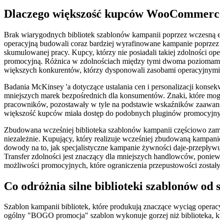
Dlaczego większość kupców WooCommerce
Brak wiarygodnych bibliotek szablonów kampanii poprzez wczesną e
operacyjną budowali coraz bardziej wyrafinowane kampanie poprzez zg
skumulowanej pracy. Kupcy, którzy nie posiadali takiej zdolności ope
promocyjną. Różnica w zdolnościach między tymi dwoma poziomami z
większych konkurentów, którzy dysponowali zasobami operacyjnym
Badania McKinsey 'a dotyczące ustalania cen i personalizacji kons
mniejszych marek bezpośrednich dla konsumentów. Znaki, które mogł
pracowników, pozostawały w tyle na podstawie wskaźników zaawanso
większość kupców miała dostęp do podobnych pluginów promocyjnych
Zbudowana wcześniej biblioteka szablonów kampanii częściowo zamyka
niezależnie. Kupujący, który realizuje wcześniej zbudowaną kampan
dowody na to, jak specjalistyczne kampanie żywności daje-przepływ
Transfer zdolności jest znaczący dla mniejszych handlowców, poniew
możliwości promocyjnych, które ograniczenia przepustowości zostały
Co odróżnia silne biblioteki szablonów od 
Szablon kampanii bibliotek, które produkują znaczące wyciąg operacyj
ogólny "BOGO promocja" szablon wykonuje gorzej niż biblioteka, któr