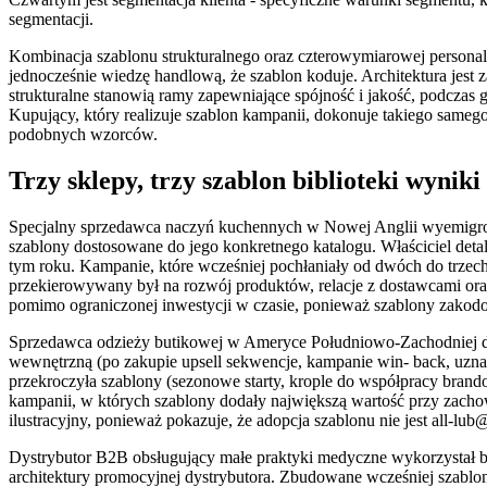
segmentacji.
Kombinacja szablonu strukturalnego oraz czterowymiarowej personal
jednocześnie wiedzę handlową, że szablon koduje. Architektura jest 
strukturalne stanowią ramy zapewniające spójność i jakość, podcza
Kupujący, który realizuje szablon kampanii, dokonuje takiego samego
podobnych wzorców.
Trzy sklepy, trzy szablon biblioteki wyniki
Specjalny sprzedawca naczyń kuchennych w Nowej Anglii wyemigrow
szablony dostosowane do jego konkretnego katalogu. Właściciel deta
tym roku. Kampanie, które wcześniej pochłaniały od dwóch do trzec
przekierowywany był na rozwój produktów, relacje z dostawcami oraz 
pomimo ograniczonej inwestycji w czasie, ponieważ szablony zakodow
Sprzedawca odzieży butikowej w Ameryce Południowo-Zachodniej dąży
wewnętrzną (po zakupie upsell sekwencje, kampanie win- back, uznani
przekroczyła szablony (sezonowe starty, krople do współpracy brand
kampanii, w których szablony dodały największą wartość przy zachow
ilustracyjny, ponieważ pokazuje, że adopcja szablonu nie jest all-l
Dystrybutor B2B obsługujący małe praktyki medyczne wykorzystał bi
architektury promocyjnej dystrybutora. Zbudowane wcześniej szablon