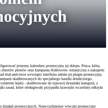
mocyjnych
igurować jesienny kalendarz promocyjny jej sklepu. Praca, którą
cja zbiorów plonów oraz kampania Halloween- tematyczna z-zakupem
trial-and-error wewnątrz interfejsu admin jej plugin promocyjny.
mpanii skalibrowanych do specjalnego handlu detalicznego.
miernie lepiej - skalibrowane do typowej dynamiki kategorii, z
iki zasad, które obsługiwały przypadki krawędzi wcześniej odkryła
ją do działań promocyjnych. Najwcześniejsze wtyczki promocyjne