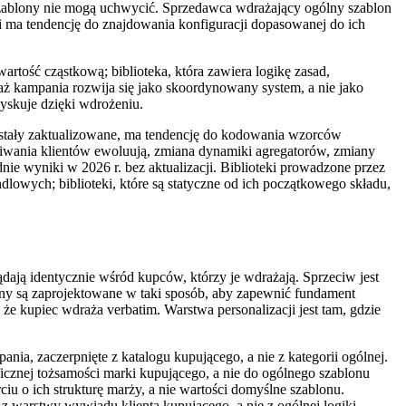
e szablony nie mogą uchwycić. Sprzedawca wdrażający ogólny szablon
 ma tendencję do znajdowania konfiguracji dopasowanej do ich
artość cząstkową; biblioteka, która zawiera logikę zasad,
waż kampania rozwija się jako skoordynowany system, a nie jako
zyskuje dzięki wdrożeniu.
zostały zaktualizowane, ma tendencję do kodowania wzorców
kiwania klientów ewoluują, zmiana dynamiki agregatorów, zmiany
ie wyniki w 2026 r. bez aktualizacji. Biblioteki prowadzone przez
wych; biblioteki, które są statyczne od ich początkowego składu,
ają identycznie wśród kupców, którzy je wdrażają. Sprzeciw jest
lony są zaprojektowane w taki sposób, aby zapewnić fundament
że kupiec wdraża verbatim. Warstwa personalizacji jest tam, gdzie
ia, zaczerpnięte z katalogu kupującego, a nie z kategorii ogólnej.
ficznej tożsamości marki kupującego, a nie do ogólnego szablonu
iu o ich strukturę marży, a nie wartości domyślne szablonu.
e z warstwy wywiadu klienta kupującego, a nie z ogólnej logiki