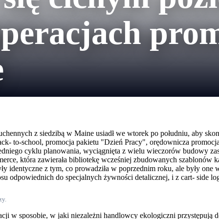
operacjach pro
e
chennych z siedzibą w Maine usiadł we wtorek po południu, aby skonf
back- to-school, promocja pakietu "Dzień Pracy", orędownicza promo
niego cyklu planowania, wyciągnięta z wielu wieczorów budowy zasad 
ce, która zawierała bibliotekę wcześniej zbudowanych szablonów ka
ły identyczne z tym, co prowadziła w poprzednim roku, ale były one wy
 odpowiednich do specjalnych żywności detalicznej, i z cart- side log
zy.
ormacji w sposobie, w jaki niezależni handlowcy ekologiczni przystępu