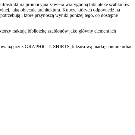
frastruktura promocyjna zawiera wiarygodną bibliotekę szablonów
jnej, jaką obiecuje architektura. Kupcy, których odpowiedź na
otrzebują i które przynoszą wyniki poniżej tego, co dostępne
tórzy traktują bibliotekę szablonów jako główny element ich
dowaną przez GRAPHIC T- SHIRTS, luksusową markę couture urban