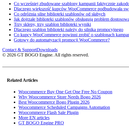
Co wcześniej zbudowane szablony kampanii faktycznie zako
Dlaczego większość kupców WooCommerce podbudowała swoj
Co odróżnia silne biblioteki szablonów od słabych
Jak dojrzałe biblioteki szablonów obsługują problem dostosow
Trzy sklepy, trzy szablon biblioteki wyniki
Dlaczego szablon biblioteki należy do silnika promocyjnego
Co kupcy WooCommerce powinni zrobić o szablonach kampani
Gotowy do automatyzacji promocji WooCommerce?
Contact & Support
Downloads
© 2026 GT BOGO Engine. All rights reserved.
Related Articles
Woocommerce Buy One Get One Free No Coupon
Why Woocommerce Store Needs Bogo 2026
Best Woocommerce Bogo Plugin 2026
Woocommerce Scheduled Campaigns Automation
Woocommerce Flash Sale Plugin
More EN articles
GT BOGO Engine PRO