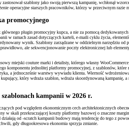
ry zastosował szablony jako swoją pierwszą kampanię, wchłonął wzorc
iążenie operacyjne starszych pracowników, którzy w przeciwnym razie
nika promocyjnego
 głównego plugin promocyjny kupca, a nie za pomocą dedykowanych n
nii w ramach zasad dotyczących karteli, e-maili cyklu życia, eleme
oordynowany wynik. Szablony zarządzane w oddzielnym narzędziu od p
prawidłowo, ale sekwencjonowanie poczty elektronicznej lub elementy
miejski couture marki i detalisty, którego własny WooCommerce f
go komponentu jednolitej platformy promocyjnej, z szablonów, które roz
yka, a jednocześnie warstwy wywiadu klienta. Wierność wdrożeniowa je
ż kupujący, który wdraża szablon, wdraża skoordynowaną kampanię, a
szablonach kampanii w 2026 r.
 znaczących pod względem ekonomicznym cech architektonicznych obec
cyjny w skali przekraczającej koszty platformy bazowej o znaczne marg
l działają od -scratch kampanii budowy mają tendencję do tego z pow
w chwili, gdy długookresowa ekonomia sprzyja zmianie.