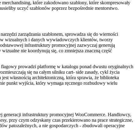
e merchandising, które zakodowano szablony, które skompresowały
 musieliby uczyć szablonów poprzez bezpośrednie mentorstwo.
arzędzi zarządzania szablonem, sprowadza się do wierności
ntów wizualnych i danych wywiadowczych klientów, tworzy
odstawowej infrastruktury promocyjnej zazwyczaj generują
 wizualne nie koordynują się, co zmniejsza znaczną część
lagowy prowadzi platformę w katalogu ponad dwustu oryginalnych
mieszczają się na całym silniku cart- side zasady, cykl życia
st własnością architektoniczną, która sprawia, że biblioteka
 nie punkt wyjścia, który wymaga ręcznego rozbudowy wielu
nej generacji infrastruktury promocyjnej WooCommerce. Handlowcy,
inesy, przy czym odzyskany czas przekierowano na prace strategiczne,
odów patozależnych, a nie gospodarczych - zbudowali operacyjne