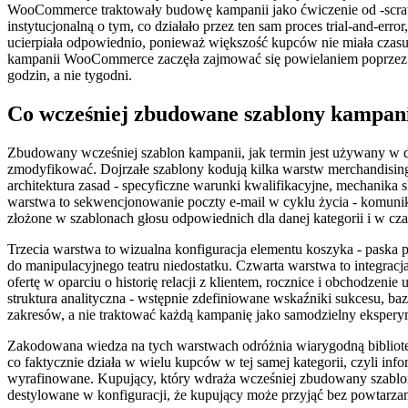
WooCommerce traktowały budowę kampanii jako ćwiczenie od -scratch
instytucjonalną o tym, co działało przez ten sam proces trial-and-err
ucierpiała odpowiednio, ponieważ większość kupców nie miała czas
kampanii WooCommerce zaczęła zajmować się powielaniem poprzez 
godzin, a nie tygodni.
Co wcześniej zbudowane szablony kampani
Zbudowany wcześniej szablon kampanii, jak termin jest używany w do
zmodyfikować. Dojrzałe szablony kodują kilka warstw merchandising
architektura zasad - specyficzne warunki kwalifikacyjne, mechanika s
warstwa to sekwencjonowanie poczty e-mail w cyklu życia - komun
złożone w szablonach głosu odpowiednich dla danej kategorii i w c
Trzecia warstwa to wizualna konfiguracja elementu koszyka - paska 
do manipulacyjnego teatru niedostatku. Czwarta warstwa to integracja 
ofertę w oparciu o historię relacji z klientem, rocznice i obchodzen
struktura analityczna - wstępnie zdefiniowane wskaźniki sukcesu, 
zakresów, a nie traktować każdą kampanię jako samodzielny ekspery
Zakodowana wiedza na tych warstwach odróżnia wiarygodną bibliotekę
co faktycznie działa w wielu kupców w tej samej kategorii, czyli in
wyrafinowane. Kupujący, który wdraża wcześniej zbudowany szablon
destylowane w konfiguracji, że kupujący może przyjąć bez powtarzania