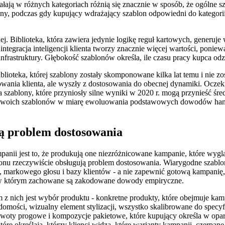
ziałają w różnych kategoriach różnią się znacznie w sposób, że ogóln
ny, podczas gdy kupujący wdrażający szablon odpowiedni do kategorii
j. Biblioteka, która zawiera jedynie logikę reguł kartowych, generuje w
ntegracja inteligencji klienta tworzy znacznie więcej wartości, ponie
 infrastruktury. Głębokość szablonów określa, ile czasu pracy kupca od
ioteka, której szablony zostały skomponowane kilka lat temu i nie 
owania klienta, ale wyszły z dostosowania do obecnej dynamiki. Ocze
blony, które przyniosły silne wyniki w 2020 r. mogą przynieść średn
a swoich szablonów w miarę ewoluowania podstawowych dowodów handlo
ją problem dostosowania
ii jest to, że produkują one niezróżnicowane kampanie, które wygląd
zablonu rzeczywiście obsługują problem dostosowania. Wiarygodne szab
u, markowego głosu i bazy klientów - a nie zapewnić gotową kampanię, 
m, w którym zachowane są zakodowane dowody empiryczne.
nich jest wybór produktu - konkretne produkty, które obejmuje kampan
domości, wizualny element stylizacji, wszystko skalibrowane do specy
 kwoty progowe i kompozycje pakietowe, które kupujący określa w oparc
óre określają, którzy klienci widzą, które warianty kampanii, czerpan