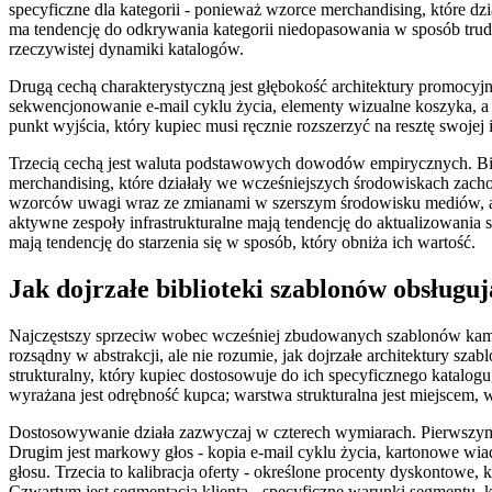
specyficzne dla kategorii - ponieważ wzorce merchandising, które d
ma tendencję do odkrywania kategorii niedopasowania w sposób trud
rzeczywistej dynamiki katalogów.
Drugą cechą charakterystyczną jest głębokość architektury promocyjne
sekwencjonowanie e-mail cyklu życia, elementy wizualne koszyka, a i
punkt wyjścia, który kupiec musi ręcznie rozszerzyć na resztę swojej
Trzecią cechą jest waluta podstawowych dowodów empirycznych. Bibl
merchandising, które działały we wcześniejszych środowiskach zach
wzorców uwagi wraz ze zmianami w szerszym środowisku mediów, a sza
aktywne zespoły infrastrukturalne mają tendencję do aktualizowani
mają tendencję do starzenia się w sposób, który obniża ich wartość.
Jak dojrzałe biblioteki szablonów obsługu
Najczęstszy sprzeciw wobec wcześniej zbudowanych szablonów kampan
rozsądny w abstrakcji, ale nie rozumie, jak dojrzałe architektury s
strukturalny, który kupiec dostosowuje do ich specyficznego katalog
wyrażana jest odrębność kupca; warstwa strukturalna jest miejsce
Dostosowywanie działa zazwyczaj w czterech wymiarach. Pierwszym z 
Drugim jest markowy głos - kopia e-mail cyklu życia, kartonowe wia
głosu. Trzecia to kalibracja oferty - określone procenty dyskontowe,
Czwartym jest segmentacja klienta - specyficzne warunki segmentu, kt