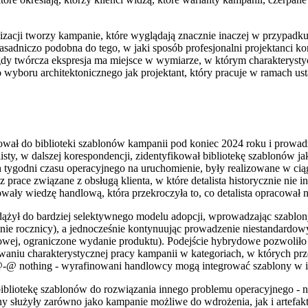
izacji tworzy kampanie, które wyglądają znacznie inaczej w przypadk
zasadniczo podobna do tego, w jaki sposób profesjonalni projektanci k
s gdy twórcza ekspresja ma miejsce w wymiarze, w którym charakteryst
 wyboru architektonicznego jak projektant, który pracuje w ramach us
ał do biblioteki szablonów kampanii pod koniec 2024 roku i prowad
listy, w dalszej korespondencji, zidentyfikował bibliotekę szablonów
h tygodni czasu operacyjnego na uruchomienie, były realizowane w ci
prace związane z obsługą klienta, w które detalista historycznie nie 
ały wiedzę handlową, która przekroczyła to, co detalista opracował n
ł do bardziej selektywnego modelu adopcji, wprowadzając szablony d
e rocznicy), a jednocześnie kontynuując prowadzenie niestandardowych
owej, ograniczone wydanie produktu). Podejście hybrydowe pozwoliło 
aniu charakterystycznej pracy kampanii w kategoriach, w których prz
ub@-@ nothing - wyrafinowani handlowcy mogą integrować szablony w ic
bliotekę szablonów do rozwiązania innego problemu operacyjnego - n
y służyły zarówno jako kampanie możliwe do wdrożenia, jak i artefak