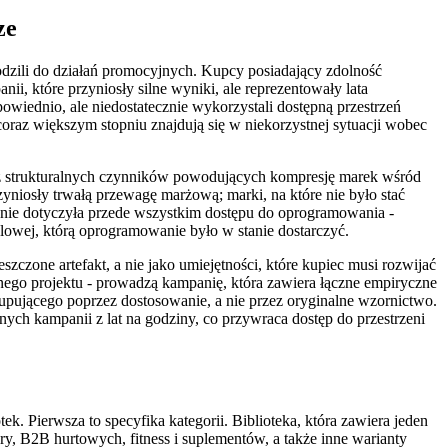
ze
zili do działań promocyjnych. Kupcy posiadający zdolność
i, które przyniosły silne wyniki, ale reprezentowały lata
powiednio, ale niedostatecznie wykorzystali dostępną przestrzeń
az większym stopniu znajdują się w niekorzystnej sytuacji wobec
n z strukturalnych czynników powodujących kompresję marek wśród
niosły trwałą przewagę marżową; marki, na które nie było stać
nie dotyczyła przede wszystkim dostępu do oprogramowania -
owej, którą oprogramowanie było w stanie dostarczyć.
zone artefakt, a nie jako umiejętności, które kupiec musi rozwijać
ego projektu - prowadzą kampanię, która zawiera łączne empiryczne
pującego poprzez dostosowanie, a nie przez oryginalne wzornictwo.
ch kampanii z lat na godziny, co przywraca dostęp do przestrzeni
k. Pierwsza to specyfika kategorii. Biblioteka, która zawiera jeden
ry, B2B hurtowych, fitness i suplementów, a także inne warianty