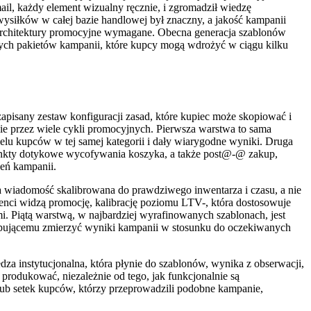
l, każdy element wizualny ręcznie, i zgromadził wiedzę
t wysiłków w całej bazie handlowej był znaczny, a jakość kampanii
 architektury promocyjne wymagane. Obecna generacja szablonów
ch pakietów kampanii, które kupcy mogą wdrożyć w ciągu kilku
apisany zestaw konfiguracji zasad, które kupiec może skopiować i
e przez wiele cykli promocyjnych. Pierwsza warstwa to sama
wielu kupców w tej samej kategorii i dały wiarygodne wyniki. Druga
punkty dotykowe wycofywania koszyka, a także post@-@ zakup,
żeń kampanii.
na wiadomość skalibrowana do prawdziwego inwentarza i czasu, a nie
klienci widzą promocję, kalibrację poziomu LTV-, która dostosowuje
mi. Piątą warstwą, w najbardziej wyrafinowanych szablonach, jest
 kupującemu zmierzyć wyniki kampanii w stosunku do oczekiwanych
za instytucjonalna, która płynie do szablonów, wynika z obserwacji,
 produkować, niezależnie od tego, jak funkcjonalnie są
ub setek kupców, którzy przeprowadzili podobne kampanie,