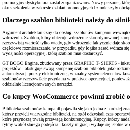
promocyjny dystrybutora został zorganizowany. Nowy personel, któ
okres szkolenia w zakresie działań promocyjnych i zmniejszyły obc
Dlaczego szablon biblioteki należy do sil
Argument architektoniczny do obsługi szablonów kampanii wewnątrz
wdrożeniu. Szablon, który obiecuje wdrożenie skoordynowanej kampa
rzeczywistą wartość tylko wtedy, gdy wdrożenie faktycznie daje sk
częściowe rozmieszczanie, w przypadku gdy logika zasad wdraża się 
wydajności operacyjnej, którą szablon miał dostarczyć.
GT BOGO Engine, zbudowany przez GRAPHIC T- SHIRTS - luksusowy 
projektów - obsługuje swoją kampanię szablon biblioteki jako rodzime
automatyzacji poczty elektronicznej, wizualny system elementów kosz
szablonów rzeczywiście przydatna w praktyce operacyjnej, poniewa
oddzielnie licencjonowanych narzędzi.
Co kupcy WooCommerce powinni zrobić o 
Biblioteka szablonów kampanii pojawiła się jako jedna z bardziej
którzy przyjęli wiarygodne biblioteki, na ogół odzyskali czas opera
które przynoszą trwałą przewagę konkurencyjną. Kupcy, którzy nada
rytmy wokół starego podejścia i koszty migracji wydaje się istotne 