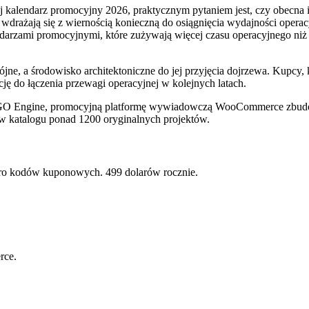
lendarz promocyjny 2026, praktycznym pytaniem jest, czy obecna in
wdrażają się z wiernością konieczną do osiągnięcia wydajności operacy
darzami promocyjnymi, które zużywają więcej czasu operacyjnego niż p
e, a środowisko architektoniczne do jej przyjęcia dojrzewa. Kupcy, k
cję do łączenia przewagi operacyjnej w kolejnych latach.
 BOGO Engine, promocyjną platformę wywiadowczą WooCommerce zbu
 w katalogu ponad 1200 oryginalnych projektów.
o kodów kuponowych. 499 dolarów rocznie.
rce.