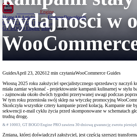
wydajności w 
GT BOGO
Engine
Home
All Articles
Features
Downloads
Get GT BOGO Engine →
GT BOGO Engine
›
Blog
›
Guides
WooCommerc
Guides
April 23, 2026
12 min czytania
WooCommerce Guides
Wiosną 2025 roku założyciel specjalistycznego sprzedawcy naczyń ku
miała zamiar wykonać - projektowanie kampanii kulinarnej w stylu 
- zajmowała około dwóch tygodni przerywanej uwagi podczas poprzed
W tym roku przeniosła swój sklep na wtyczkę promocyjną WooCommer
Skończyła wszystkie cztery kampanie przed kolacją. Kampanie nie by
sekwencji e-mail cyklu życia przed skomponowane w schematach głosu
trudną drogę.
& # 10003; GT BOGO Engine PRO zawiera 30-dniową gwarancję zwrotu pienięd
Zmiana, której doświadczył założyciel, jest częścią szerszej transf