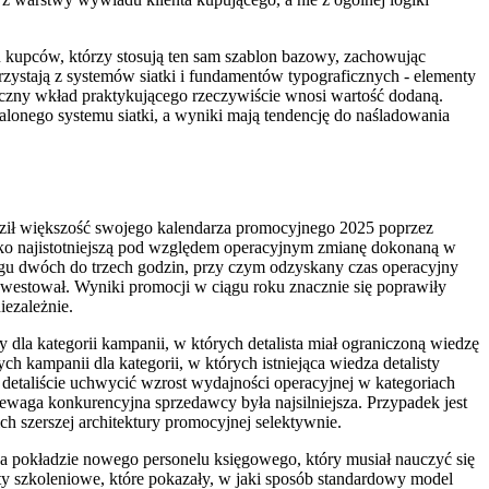
u kupców, którzy stosują ten sam szablon bazowy, zachowując
orzystają z systemów siatki i fundamentów typograficznych - elementy
yczny wkład praktykującego rzeczywiście wnosi wartość dodaną.
talonego systemu siatki, a wyniki mają tendencję do naśladowania
ził większość swojego kalendarza promocyjnego 2025 poprzez
 jako najistotniejszą pod względem operacyjnym zmianę dokonaną w
ągu dwóch do trzech godzin, przy czym odzyskany czas operacyjny
inwestował. Wyniki promocji w ciągu roku znacznie się poprawiły
iezależnie.
la kategorii kampanii, w których detalista miał ograniczoną wiedzę
 kampanii dla kategorii, w których istniejąca wiedza detalisty
detaliście uchwycić wzrost wydajności operacyjnej w kategoriach
ewaga konkurencyjna sprzedawcy była najsilniejsza. Przypadek jest
h szerszej architektury promocyjnej selektywnie.
a pokładzie nowego personelu księgowego, który musiał nauczyć się
ty szkoleniowe, które pokazały, w jaki sposób standardowy model