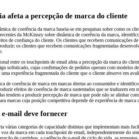
cia afeta a percepção de marca do cliente
dinâmica de coerência da marca baseia-se em pesquisas sobre como os cl
ecentes da McKinsey sobre dinâmica de coerência da marca, identifico
eitos de confiança do cliente. Os clientes que recebem comunicações d
oduzir; os clientes que recebem comunicações fragmentadas desenvolv
e.
 tonal entre os touchpoints de email afeta a percepção da marca do clie
ign sofisticado, cujas confirmações de pedidos operam com modelos de
 uma experiência fragmentada do cliente que o cliente absorve em avali
ca de coerência de marca em marcas diretas ao consumidor e identifico
roduzir efeitos de coerência de marca sustentados que se traduzem em m
s tendem a produzir percepção de marca que pode não se alinhar com o
para marcas cuja posição competitiva depende de experiência de marca 
 e-mail deve fornecer
ta várias categorias de capacidade distintas que implementam mais fac
 a voz da marca em cada touchpoint de email, independentemente do si
ação de carrinhos, a cadência de e-mail de ciclo de vida, as respostas 