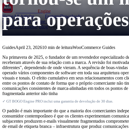
para operaçõ
GT BOGO
Engine
Home
All Articles
Features
Downloads
Get GT BOGO Engine →
GT BOGO Engine
›
Blog
›
Guides
Guides
April 23, 2026
10 min de leitura
WooCommerce Guides
Na primavera de 2025, o fundador de um revendedor especializado de
receberam através de sua relação com a marca. A revisão foi motivad
diferentes", dependendo de onde vieram. A sequência de boas-vindas s
operado vários componentes de software em toda sua arquitetura oper
visuais e tonais. O efeito cumulativo em seus relacionamentos com cli
entre os pontos de contato de forma que o próprio comerciante não t
comunicações consistentes de marca-alinhadas em todos os pontos de 
fragmentada anterior não tinha
✓ GT BOGO Engine PRO inclui uma garantia de devolução de 30 dias.
O padrão é mais importante do que a maioria dos comerciantes indepe
consumidor contemporâneo é que os clientes experimentam comunicaçõ
subjacentes produzem e-mails visualmente fragmentados comprometem 
de email de etiqueta branca – infraestrutura que produz comunicaçõe