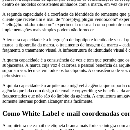
dentro de modelos consistentes alinhados com a marca, em vez de re
A segunda capacidade é a coerência de identidade do remetente que g
cliente que recebe um e-mail de "noreply@plugin-vendor.com" exper
"hello@brand-domain.com" experimenta o e-mail como ponto de contat
implementações mais simples podem não fornecer.
A terceira capacidade é a integração de logotipo e identidade visual 
marca, a tipografia da marca, o tratamento de imagem da marca – cada 
fragmenta o tratamento visual. A infraestrutura de identidade visual 
A quarta capacidade é a consistência de voz e tom que permite que o
subjacentes. A marca cuja voz é calorosa e pessoal beneficia da arquit
suporta a voz técnica em todos os touchpoints. A consistência de vo
pelo sistema.
A quinta capacidade é a arquitetura amigável à agência que suporta 
agência que lida com design de email e copywriting se beneficia da ar
fragmentados que não são do âmbito da agência. A arquitetura amigáve
somente internas podem alcançar mais facilmente.
Como White-Label e-mail coordenadas com a
A arquitetura de e-mail de etiqueta branca mais forte se integra com a