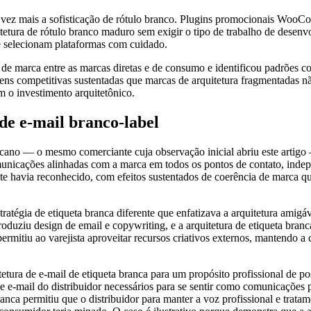
z mais a sofisticação de rótulo branco. Plugins promocionais WooComm
etura de rótulo branco maduro sem exigir o tipo de trabalho de desenv
e selecionam plataformas com cuidado.
e marca entre as marcas diretas e de consumo e identificou padrões co
ens competitivas sustentadas que marcas de arquitetura fragmentadas não
m o investimento arquitetônico.
de e-mail branco-label
cano — o mesmo comerciante cuja observação inicial abriu este artigo
omunicações alinhadas com a marca em todos os pontos de contato, ind
te havia reconhecido, com efeitos sustentados de coerência de marca q
tégia de etiqueta branca diferente que enfatizava a arquitetura amigá
roduziu design de email e copywriting, e a arquitetura de etiqueta bran
rmitiu ao varejista aproveitar recursos criativos externos, mantendo a
tura de e-mail de etiqueta branca para um propósito profissional de p
e-mail do distribuidor necessários para se sentir como comunicações pr
anca permitiu que o distribuidor para manter a voz profissional e trata