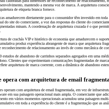
mail calibradas para dimensões de reconhecimento de relacionamento, m
envolvimento, mantendo a mesma voz de marca. A arquitetura consciente
quitetura de etiqueta branca fornece.
rcas amadurecem diretamente para o consumidor têm investido em toda a
al do site do comerciante, a voz das respostas do cliente do comerci
gmentadas minam. A coordenação de arquitetura cruzada é o que permite 
.
ura de crachás VIP e histórico de economia que amadurecem o suporte 
umulativa produz experiência abrangente de marca que arquitetura fra
 de reconhecimento de relacionamento ao invés de como mecânica de co
0 estudos de abandono de carrinhos separados agregados em uma média g
dono. Clientes que experimentam comunicações fragmentadas de marca 
reflete arquitetura de marca coerente, com a dinâmica de abandono este
 opera com arquitetura de email fragment
s operam com arquitetura de email fragmentada, em vez de infraestrutu
are em sua paisagem operacional mais ampla. O comerciante que adic
imento em vários momentos operacionais acumulou uma paisagem multi
 cumulativo em toda a experiência do cliente é a fragmentação que as 