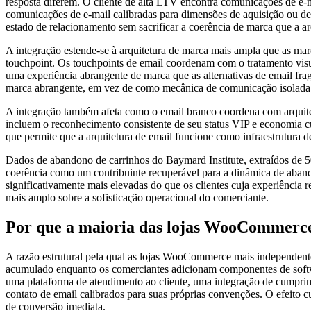
resposta diferem. O cliente de alta LTV encontra comunicações de e-
comunicações de e-mail calibradas para dimensões de aquisição ou des
estado de relacionamento sem sacrificar a coerência de marca que a ar
A integração estende-se à arquitetura de marca mais ampla que as ma
touchpoint. Os touchpoints de email coordenam com o tratamento visu
uma experiência abrangente de marca que as alternativas de email fra
marca abrangente, em vez de como mecânica de comunicação isolada
A integração também afeta como o email branco coordena com arquitet
incluem o reconhecimento consistente de seu status VIP e economia c
que permite que a arquitetura de email funcione como infraestrutura
Dados de abandono de carrinhos do Baymard Institute, extraídos de 5
coerência como um contribuinte recuperável para a dinâmica de aban
significativamente mais elevadas do que os clientes cuja experiência 
mais amplo sobre a sofisticação operacional do comerciante.
Por que a maioria das lojas WooCommerce
A razão estrutural pela qual as lojas WooCommerce mais independente
acumulado enquanto os comerciantes adicionam componentes de softw
uma plataforma de atendimento ao cliente, uma integração de cumpr
contato de email calibrados para suas próprias convenções. O efeito
de conversão imediata.