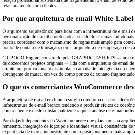
relação profissional sustentada que fragmentaram o email de estilo de
relacionamento com clientes.
Por que arquitetura de email White-Label
O argumento arquitetônico para lidar com a infraestrutura de e-mail
personalização de e-mail coordenados ao lado de sistemas individuais 
precisa coordenar com o mecanismo de regras mais amplo para conteúd
ponto de contato de transação, com a arquitetura de recuperação de 
GT BOGO Engine, construído pela GRAPHIC T-SHIRTS — uma marca e v
de dozecentos projetos originais — lida com a arquitetura de email d
arquitetura promocional mais ampla, a camada de inteligência do clien
abrangente de marca, em vez de como pontos de contato fragmentados
O que os comerciantes WooCommerce deve
A arquitetura de e-mail em branco surgiu como uma das consideraçõe
infraestrutura de e-mail branco tendendo a produzir efeitos de coerê
com o cliente excede substancialmente o que a análise de e-mail indivi
Para lojas independentes da WooCommerce que planejam sua arquitetura
remetente, integração de logotipo e identidade visual, consistência 
experiência de marca inconsistente com o posicionamento mais amplo