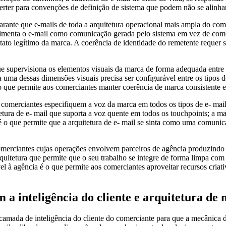
verter para convenções de definição de sistema que podem não se alin
arante que e-mails de toda a arquitetura operacional mais ampla do com
imenta o e-mail como comunicação gerada pelo sistema em vez de com
o legítimo da marca. A coerência de identidade do remetente requer s
que supervisiona os elementos visuais da marca de forma adequada entre 
uma dessas dimensões visuais precisa ser configurável entre os tipos d
é o que permite aos comerciantes manter coerência de marca consistente 
s comerciantes especifiquem a voz da marca em todos os tipos de e- ma
etura de e- mail que suporta a voz quente em todos os touchpoints; a mar
z é o que permite que a arquitetura de e- mail se sinta como uma comu
comerciantes cujas operações envolvem parceiros de agência produzind
quitetura que permite que o seu trabalho se integre de forma limpa com 
l à agência é o que permite aos comerciantes aproveitar recursos criat
 inteligência do cliente e arquitetura de
 camada de inteligência do cliente do comerciante para que a mecânica de