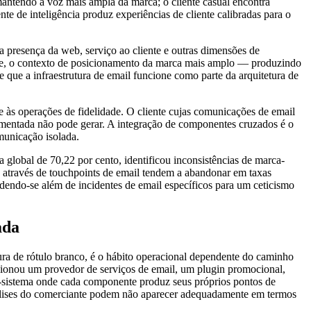
antendo a voz mais ampla da marca; o cliente casual encontra
 de inteligência produz experiências de cliente calibradas para o
 presença da web, serviço ao cliente e outras dimensões de
ante, o contexto de posicionamento da marca mais amplo — produzindo
que a infraestrutura de email funcione como parte da arquitetura de
às operações de fidelidade. O cliente cujas comunicações de email
gmentada não pode gerar. A integração de componentes cruzados é o
municação isolada.
lobal de 70,22 por cento, identificou inconsistências de marca-
através de touchpoints de email tendem a abandonar em taxas
ndendo-se além de incidentes de email específicos para um ceticismo
ada
ra de rótulo branco, é o hábito operacional dependente do caminho
ionou um provedor de serviços de email, um plugin promocional,
-sistema onde cada componente produz seus próprios pontos de
análises do comerciante podem não aparecer adequadamente em termos