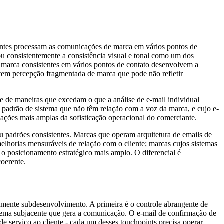
ientes processam as comunicações de marca em vários pontos de
u consistentemente a consistência visual e tonal como um dos
e marca consistentes em vários pontos de contato desenvolvem a
em percepção fragmentada de marca que pode não refletir
nte de maneiras que excedam o que a análise de e-mail individual
 padrão de sistema que não têm relação com a voz da marca, e cujo e-
ações mais amplas da sofisticação operacional do comerciante.
u padrões consistentes. Marcas que operam arquitetura de emails de
elhorias mensuráveis de relação com o cliente; marcas cujos sistemas
 posicionamento estratégico mais amplo. O diferencial é
coerente.
ilmente subdesenvolvimento. A primeira é o controle abrangente de
stema subjacente que gera a comunicação. O e-mail de confirmação de
de serviço ao cliente - cada um desses touchpoints precisa operar