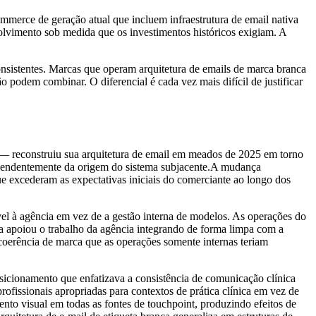
erce de geração atual que incluem infraestrutura de email nativa
olvimento sob medida que os investimentos históricos exigiam. A
nsistentes. Marcas que operam arquitetura de emails de marca branca
 podem combinar. O diferencial é cada vez mais difícil de justificar
 — reconstruiu sua arquitetura de email em meados de 2025 em torno
ependentemente da origem do sistema subjacente.A mudança
ue excederam as expectativas iniciais do comerciante ao longo dos
vel à agência em vez de a gestão interna de modelos. As operações do
ca apoiou o trabalho da agência integrando de forma limpa com a
 coerência de marca que as operações somente internas teriam
osicionamento que enfatizava a consistência de comunicação clínica
ofissionais apropriadas para contextos de prática clínica em vez de
mento visual em todas as fontes de touchpoint, produzindo efeitos de