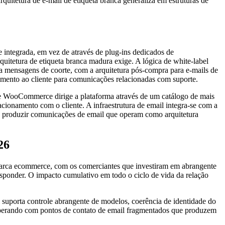
quitetura de e-mail de etiqueta branca generaliza em estruturas de
integrada, em vez de através de plug-ins dedicados de
quitetura de etiqueta branca madura exige. A lógica de white-label
a mensagens de coorte, com a arquitetura pós-compra para e-mails de
imento ao cliente para comunicações relacionadas com suporte.
 WooCommerce dirige a plataforma através de um catálogo de mais
cionamento com o cliente. A infraestrutura de email integra-se com a
para produzir comunicações de email que operam como arquitetura
26
 marca ecommerce, com os comerciantes que investiram em abrangente
esponder. O impacto cumulativo em todo o ciclo de vida da relação
 suporta controle abrangente de modelos, coerência de identidade do
tá operando com pontos de contato de email fragmentados que produzem