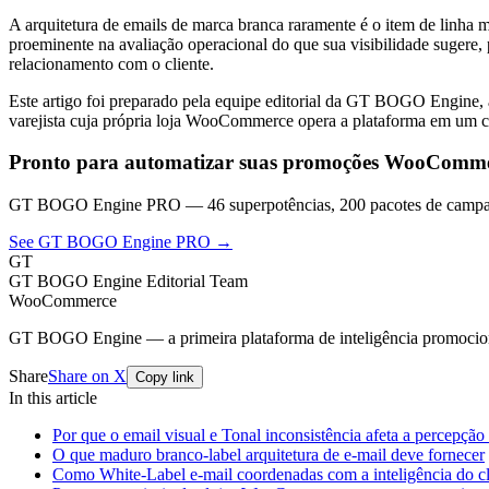
A arquitetura de emails de marca branca raramente é o item de linha
proeminente na avaliação operacional do que sua visibilidade sugere,
relacionamento com o cliente.
Este artigo foi preparado pela equipe editorial da GT BOGO Engine
varejista cuja própria loja WooCommerce opera a plataforma em um ca
Pronto para automatizar suas promoções WooComm
GT BOGO Engine PRO — 46 superpotências, 200 pacotes de campan
See GT BOGO Engine PRO →
GT
GT BOGO Engine Editorial Team
WooCommerce
GT BOGO Engine — a primeira plataforma de inteligência promoci
Share
Share on X
Copy link
In this article
Por que o email visual e Tonal inconsistência afeta a percepção
O que maduro branco-label arquitetura de e-mail deve fornecer
Como White-Label e-mail coordenadas com a inteligência do cli