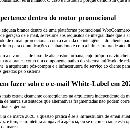
 consumidor teria minado. O caso é ilustrativo porque demonstra que a ar
 pertence dentro do motor promocional
 de etiqueta branca dentro de uma plataforma promocional WooCommerce 
de geração de e-mail, se resume aos requisitos de integralidade que a ar
o de e-mail promocional, com a camada de inteligência do cliente par
carrinho para comunicações de abandono e com a infraestrutura de atend
arejista de luxo de alta costura urbana, cujo próprio navio-chefe
e marca branca como um componente nativo do sistema unificado de rela
te, a arquitetura pós-compra e a infraestrutura de serviço ao cliente 
 gerados pelo sistema.
m fazer sobre o e-mail White-Label em 20
s mais estrategicamente conseqüentes na arquitetura independente da
ncia de marca sustentados que alternativas fragmentadas não podem corr
dual sugeriria.
 de marca 2026, a questão prática é se a infraestrutura de email atual
de voz e tom, e arquitetura amigável à agência, ou se o comerciante es
 da marca.