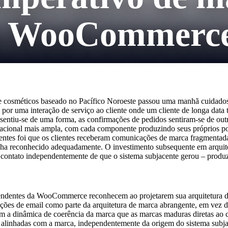
es WooCommerc
 cosméticos baseado no Pacífico Noroeste passou uma manhã cuidadosa 
a por uma interação de serviço ao cliente onde um cliente de longa da
entiu-se de uma forma, as confirmações de pedidos sentiram-se de outra
acional mais ampla, com cada componente produzindo seus próprios pon
entes foi que os clientes receberam comunicações de marca fragmentadas
inha reconhecido adequadamente. O investimento subsequente em arquite
contato independentemente de que o sistema subjacente gerou – produzi
ndentes da WooCommerce reconhecem ao projetarem sua arquitetura de e
es de email como parte da arquitetura de marca abrangente, em vez de
a dinâmica de coerência da marca que as marcas maduras diretas ao c
s alinhadas com a marca, independentemente da origem do sistema subja