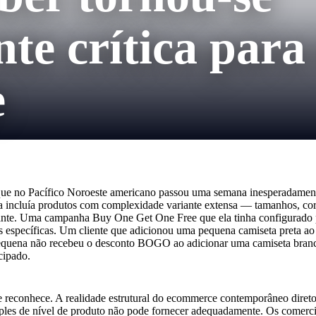
te crítica para
e
que no Pacífico Noroeste americano passou uma semana inesperadamente 
sta incluía produtos com complexidade variante extensa — tamanhos, cor
iante. Uma campanha Buy One Get One Free que ela tinha configurado p
tes específicas. Um cliente que adicionou uma pequena camiseta preta
equena não recebeu o desconto BOGO ao adicionar uma camiseta branca p
cipado.
 reconhece. A realidade estrutural do ecommerce contemporâneo diret
ples de nível de produto não pode fornecer adequadamente. Os comercian