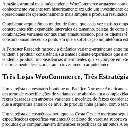
A razão estrutural mais independente WooCommerce armazena com catálo
conhecimento variante tem historicamente exigido um investimento d
operacionais foi operacionalmente mais simples e produziu resultados
O ambiente arquitetônico mudou de forma que cada vez mais recompen
comerciantes têm expandido intervalos de tamanho, paletas de cores e 
combinações variantes continuaram amadurecendo, pois os clientes têm
consumo amadureceu ao ponto em que a sofisticação arquitetônica est
A Forrester Research rastreou a dinâmica variante-arquitetura entre m
tendem a produzir consistência sustentada cliente-experiência que a 
tendem a produzir inconsistências intermitentes que se compõe em efei
historicamente desencorajaram o investimento arquitetônico.
Três Lojas WooCommerce, Três Estratégia
Um varejista de vestuário boutique no Pacífico Noroeste Americano —
em torno de especificações de variantes que abordavam a complexidade 
regras baseadas em atributos variantes e mecânica de feixes coordenad
que a arquitetura anterior de nível de produto tinha gerado, com o te
Um varejista de cosméticos boutique na Costa Oeste Americana seguiu
especificações específicas variantes.O catálogo do varejista suportav
produtos que compartilhavam dimensões específicas de atributos.A 