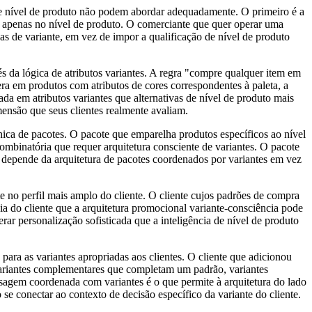
 de nível de produto não podem abordar adequadamente. O primeiro é a
 de apenas no nível de produto. O comerciante que quer operar uma
cas de variante, em vez de impor a qualificação de nível de produto
és da lógica de atributos variantes. A regra "compre qualquer item em
a em produtos com atributos de cores correspondentes à paleta, a
da em atributos variantes que alternativas de nível de produto mais
mensão que seus clientes realmente avaliam.
nica de pacotes. O pacote que emparelha produtos específicos ao nível
mbinatória que requer arquitetura consciente de variantes. O pacote
 depende da arquitetura de pacotes coordenados por variantes em vez
te no perfil mais amplo do cliente. O cliente cujos padrões de compra
a do cliente que a arquitetura promocional variante-consciência pode
rar personalização sofisticada que a inteligência de nível de produto
ra as variantes apropriadas aos clientes. O cliente que adicionou
 variantes complementares que completam um padrão, variantes
nsagem coordenada com variantes é o que permite à arquitetura do lado
e conectar ao contexto de decisão específico da variante do cliente.