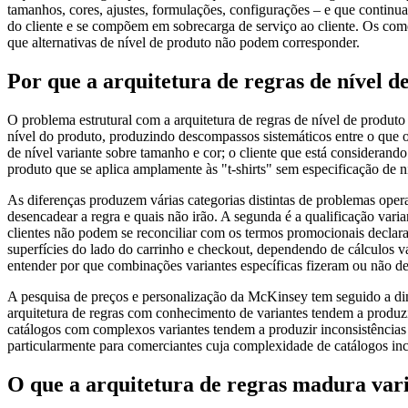
tamanhos, cores, ajustes, formulações, configurações – e que continua
do cliente e se compõem em sobrecarga de serviço ao cliente. Os come
que alternativas de nível de produto não podem corresponder.
Por que a arquitetura de regras de nível
O problema estrutural com a arquitetura de regras de nível de produt
nível do produto, produzindo descompassos sistemáticos entre o que o
de nível variante sobre tamanho e cor; o cliente que está consideran
produto que se aplica amplamente às "t-shirts" sem especificação de n
As diferenças produzem várias categorias distintas de problemas oper
desencadear a regra e quais não irão. A segunda é a qualificação vari
clientes não podem se reconciliar com os termos promocionais declarad
superfícies do lado do carrinho e checkout, dependendo de cálculos v
entender por que combinações variantes específicas fizeram ou não 
A pesquisa de preços e personalização da McKinsey tem seguido a dinâ
arquitetura de regras com conhecimento de variantes tendem a produzi
catálogos com complexos variantes tendem a produzir inconsistências 
particularmente para comerciantes cuja complexidade de catálogos incl
O que a arquitetura de regras madura vari