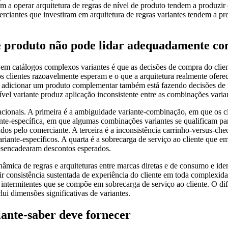
m a operar arquitetura de regras de nível de produto tendem a produzir 
rciantes que investiram em arquitetura de regras variantes tendem a pr
 de produto não pode lidar adequadamente c
o em catálogos complexos variantes é que as decisões de compra do clien
s clientes razoavelmente esperam e o que a arquitetura realmente ofere
do adicionar um produto complementar também está fazendo decisões de n
ível variante produz aplicação inconsistente entre as combinações vari
acionais. A primeira é a ambiguidade variante-combinação, em que os c
ante-específica, em que algumas combinações variantes se qualificam pa
os pelo comerciante. A terceira é a inconsistência carrinho-versus-chec
ariante-específicos. A quarta é a sobrecarga de serviço ao cliente que
desencadearam descontos esperados.
mica de regras e arquiteturas entre marcas diretas e de consumo e iden
r consistência sustentada de experiência do cliente em toda complexid
intermitentes que se compõe em sobrecarga de serviço ao cliente. O dif
ui dimensões significativas de variantes.
ante-saber deve fornecer