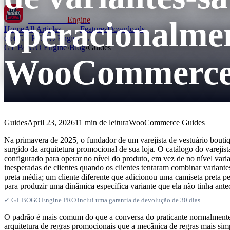
operacionalmen
GT BOGO
Engine
Home
All Articles
Features
Downloads
Get GT BOGO Engine →
GT BOGO Engine
›
Blog
›
Guides
WooCommerc
Guides
April 23, 2026
11 min de leitura
WooCommerce Guides
Na primavera de 2025, o fundador de um varejista de vestuário bouti
surgido da arquitetura promocional de sua loja. O catálogo do vareji
configurado para operar no nível do produto, em vez de no nível var
inesperadas de clientes quando os clientes tentaram combinar varian
preta média; um cliente diferente que adicionou uma camiseta preta p
para produzir uma dinâmica específica variante que ela não tinha ante
✓ GT BOGO Engine PRO inclui uma garantia de devolução de 30 dias.
O padrão é mais comum do que a conversa do praticante normalmente
arquitetura de regras promocionais que a mecânica de regras mais sim