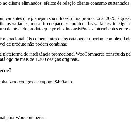
o ao cliente eliminados, efeitos de relação cliente-consumo sustentados,
riantes que planejam sua infraestrutura promocional 2026, a questão pr
ibutos variantes, mecânica de pacotes coordenados variantes, inteligênc
ura de nível de produto que produz inconsistências intermitentes entre 
de operacional. Os comerciantes cujos catálogos suportam complexidade 
nível de produto não podem combinar.
, a plataforma de inteligência promocional WooCommerce construída 
tálogo de mais de 1.200 designs originais.
erce?
ha, zero códigos de cupom. $499/ano.
onal para WooCommerce.