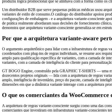
produziu lógica promocional que se alinhava com a forma como os clie
Um distribuidor B2B que serve pequenas práticas médicas usou arquite
variantes de estilo de consumo.O catálogo do distribuidor apoiou pro
configurações de embalagem - e a arquitetura variante-consciente apo
de prática realmente abordaram suas decisões de fornecimento clínico
demonstra que arquitetura variante-consciente generaliza-se em estrut
Por que a arquitetura variante-aware per
O argumento arquitetônico para lidar com a infraestrutura de regras
coordenados com plug-ins de regras individuais, se resume aos requis
amplo para qualificação específica de variantes, com a camada de int
variantes, com a camada de inteligência do cliente para personaliza
GT BOGO Engine, construído pela GRAPHIC T-SHIRTS — uma marca de 
dozecentos projetos originais — lida com a arquitetura de regras va
amplo, inteligência de inventário, preço do pacote, camada de intelig
dimensões em que a dinâmica variante interage com a arquitetura pro
O que os comerciantes da WooCommerce de
A arquitetura de regras variante-consciente surgiu como uma das cons
comerciantes que investiram em infraestrutura variante-conscientes te