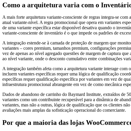
Como a arquitetura varia com o Inventári
A mais forte arquitetura variante-consciente de regras integra-se com
atual variante-nível. A regra promocional que opera em variantes espe
de uma variante específica estar disponível desativa quando o invent
variante-consciente de inventário é o que impede os padrões de exce
A integração estende-se à camada de proteção de margem que monitora
variantes – cores premium, tamanhos premium, configurações premium 
vez de apenas ao nível agregado questões de margem de captura que a
ao nível variante, onde o desconto cumulativo entre combinações vari
A integração também afeta como a arquitetura variante interage co
incluem variantes específicas requer uma lógica de qualificação coo
específicas requer qualificação específica por variantes em vez de qu
infraestrutura promocional abrangente em vez de como mecânica especí
Dados de abandono de carrinho do Baymard Institute, extraídos de 50
variantes como um contribuinte recuperável para a dinâmica de aband
variantes, mas não a outras, lógica de qualificação que os clientes nã
avaliações mais amplas da sofisticação operacional do comerciante.
Por que a maioria das lojas WooCommerce 