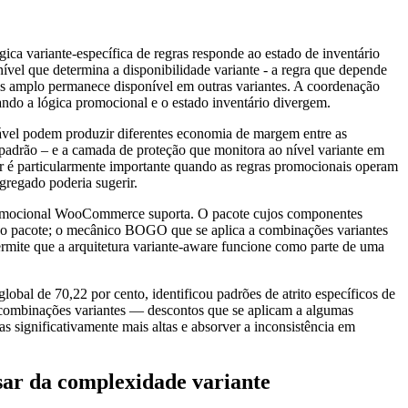
gica variante-específica de regras responde ao estado de inventário
nível que determina a disponibilidade variante - a regra que depende
ais amplo permanece disponível em outras variantes. A coordenação
ndo a lógica promocional e o estado inventário divergem.
iável podem produzir diferentes economia de margem entre as
 padrão – e a camada de proteção que monitora ao nível variante em
r é particularmente importante quando as regras promocionais operam
gregado poderia sugerir.
promocional WooCommerce suporta. O pacote cujos componentes
l do pacote; o mecânico BOGO que se aplica a combinações variantes
permite que a arquitetura variante-aware funcione como parte de uma
al de 70,22 por cento, identificou padrões de atrito específicos de
e combinações variantes — descontos que se aplicam a algumas
as significativamente mais altas e absorver a inconsistência em
sar da complexidade variante