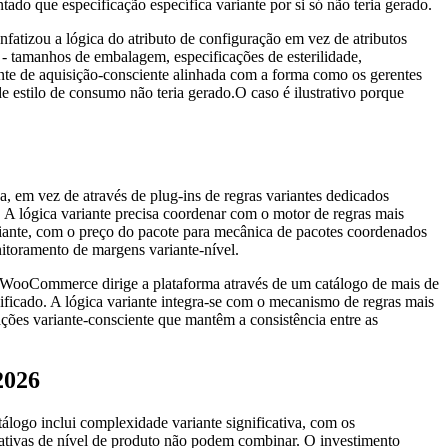
do que especificação específica variante por si só não teria gerado.
fatizou a lógica do atributo de configuração em vez de atributos
 - tamanhos de embalagem, especificações de esterilidade,
ante de aquisição-consciente alinhada com a forma como os gerentes
e estilo de consumo não teria gerado.O caso é ilustrativo porque
, em vez de através de plug-ins de regras variantes dedicados
. A lógica variante precisa coordenar com o motor de regras mais
ariante, com o preço do pacote para mecânica de pacotes coordenados
itoramento de margens variante-nível.
WooCommerce dirige a plataforma através de um catálogo de mais de
ficado. A lógica variante integra-se com o mecanismo de regras mais
ações variante-consciente que mantêm a consistência entre as
2026
álogo inclui complexidade variante significativa, com os
rnativas de nível de produto não podem combinar. O investimento