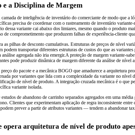
o e a Disciplina de Margem
 a camada de inteligência de inventário do comerciante de modo que a ló
cíficas precisa de coordenar com o rastreamento de inventário variante-
ário dessa variante cai abaixo dos limiares, mesmo quando o produto m
sso de comprometimento que produzem falhas de experiência-cliente qua
 as pilhas de desconto cumulativas. Estruturas de preços de nível var
podem transportar diferentes estruturas de custos do que as variantes
 análise agregada não iria emergir.A proteção de margem variante-sabe
antes pode produzir dinâmica de margem diferente da análise de nível a
m o preço do pacote e a mecânica BOGO que amadurece a arquitetura 
rdenada por variantes que lida com a complexidade da variante no níve
alificação de nível de produto. A integração cruzada mecânica é o que 
fica variante isolada.
 estudos de abandono de carrinho separados agregados em uma média glob
ono. Clientes que experimentam aplicação de regra inconsistente entr
o podem prever a partir de atributos variantes — tendem a abandonar tax
opera arquitetura de nível de produto ape