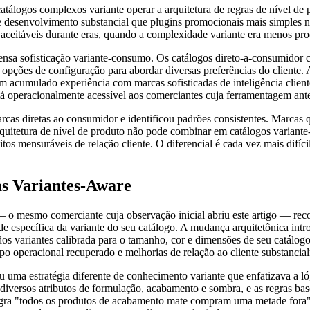
gos complexos variante operar a arquitetura de regras de nível de prod
e desenvolvimento substancial que plugins promocionais mais simples 
 aceitáveis durante eras, quando a complexidade variante era menos pr
sa sofisticação variante-consumo. Os catálogos direto-a-consumidor 
opções de configuração para abordar diversas preferências do cliente. A
 acumulado experiência com marcas sofisticadas de inteligência cliente
á operacionalmente acessível aos comerciantes cuja ferramentagem anter
arcas diretas ao consumidor e identificou padrões consistentes. Marcas q
arquitetura de nível de produto não pode combinar em catálogos variant
tos mensuráveis de relação cliente. O diferencial é cada vez mais difíci
s Variantes-Aware
 o mesmo comerciante cuja observação inicial abriu este artigo — rec
específica da variante do seu catálogo. A mudança arquitetônica introd
os variantes calibrada para o tamanho, cor e dimensões de seu catálogo 
mpo operacional recuperado e melhorias de relação ao cliente substancia
 uma estratégia diferente de conhecimento variante que enfatizava a l
a diversos atributos de formulação, acabamento e sombra, e as regras b
regra "todos os produtos de acabamento mate compram uma metade for