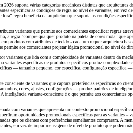
m 2026 suporta várias categorias mecânicas distintas que arquiteturas
iantes especificar as condições de regra no nível de variantes, em vez
 fora" regra beneficia da arquitetura que suporta as condições específi
ibutos variantes que permite aos comerciantes especificar regras atrav
, a regra "compre qualquer produto na paleta de cores mola" que oper
em produtos com atributos de tecido - cada um requer arquitetura basea
ue permite aos comerciantes projetar lógica promocional no nível de di
 por variantes que lida com a complexidade de variantes dentro da mecâ
a variantes específicas de produtos específicos produz complexidade co
cíficas — tamanho pequeno, cor específica, configuração específica —
te consciente de variantes que captura preferências específicas do clien
amanhos, cores, ajustes, configurações — produz padrões de inteligênci
A inteligência variante-consciente é o que permite aos comerciantes ope
ada com variantes que apresenta um contexto promocional específico pa
superfiram oportunidades promocionais específicas para as variantes –
cionadas que os clientes com preferências semelhantes compraram. A me
iantes, em vez de impor mensagens de nível de produto que podem não s