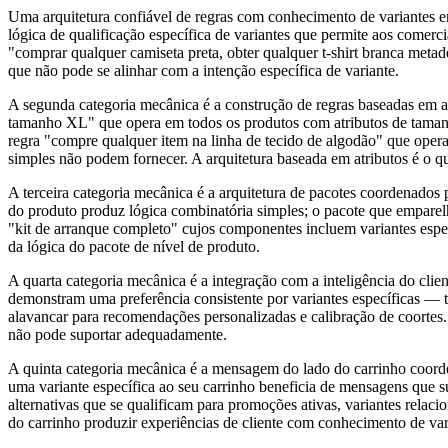
Uma arquitetura confiável de regras com conhecimento de variantes e
lógica de qualificação específica de variantes que permite aos comerc
"comprar qualquer camiseta preta, obter qualquer t-shirt branca metade
que não pode se alinhar com a intenção específica de variante.
A segunda categoria mecânica é a construção de regras baseadas em atr
tamanho XL" que opera em todos os produtos com atributos de tamanho
regra "compre qualquer item na linha de tecido de algodão" que opera 
simples não podem fornecer. A arquitetura baseada em atributos é o q
A terceira categoria mecânica é a arquitetura de pacotes coordenados
do produto produz lógica combinatória simples; o pacote que emparelh
"kit de arranque completo" cujos componentes incluem variantes espe
da lógica do pacote de nível de produto.
A quarta categoria mecânica é a integração com a inteligência do clien
demonstram uma preferência consistente por variantes específicas — t
alavancar para recomendações personalizadas e calibração de coortes. 
não pode suportar adequadamente.
A quinta categoria mecânica é a mensagem do lado do carrinho coorden
uma variante específica ao seu carrinho beneficia de mensagens que 
alternativas que se qualificam para promoções ativas, variantes rela
do carrinho produzir experiências de cliente com conhecimento de var