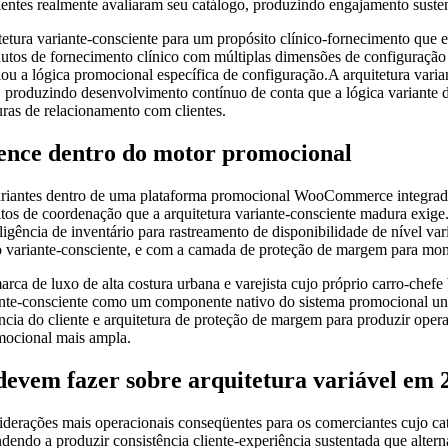
ntes realmente avaliaram seu catálogo, produzindo engajamento sustenta
tura variante-consciente para um propósito clínico-fornecimento que en
dutos de fornecimento clínico com múltiplas dimensões de configuração
iou a lógica promocional específica de configuração.A arquitetura vari
, produzindo desenvolvimento contínuo de conta que a lógica variante d
uras de relacionamento com clientes.
tence dentro do motor promocional
 variantes dentro de uma plataforma promocional WooCommerce integrada
itos de coordenação que a arquitetura variante-consciente madura exige
eligência de inventário para rastreamento de disponibilidade de nível v
ção variante-consciente, e com a camada de proteção de margem para mon
luxo de alta costura urbana e varejista cujo próprio carro-chefe 
riante-consciente como um componente nativo do sistema promocional uni
ência do cliente e arquitetura de proteção de margem para produzir oper
mocional mais ampla.
vem fazer sobre arquitetura variável em 
iderações mais operacionais conseqüentes para os comerciantes cujo cat
ndendo a produzir consistência cliente-experiência sustentada que alte