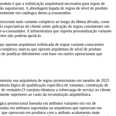
uto é que a sofisticação arquitetural necessária para regras de
não suportavam. A abordagem legada de regras de nível de produto
oeminente em catálogos direto-a-consumidor.
cresceram mais variante-complexo ao longo da última década, como
s expectativas do cliente sobre aplicação de regras consistentes em
-a-consumidor. A infraestrutura que suporta personalização variante-
ior não poderia apoiá-lo.
ue operam arquitetura sofisticada de regras variante-conscientes
e-complexo; marcas que operam arquitetura de nível de produto
l de justificar diferimento com base em razões operacionais que
onstruiu sua arquitetura de regras promocionais em meados de 2025
uziu lógica de qualificação específica de variantes, construção de
de vestuário.O varejista eliminou a sobrecarga de serviço ao cliente
lmente superiores ao custo da reconstrução arquitetônica.
ógica promocional baseada em atributos variantes em vez de
aseadas em atributos suportadas na arquitetura que operavam em
a" que operavam em produtos com o atributo acabamento mate