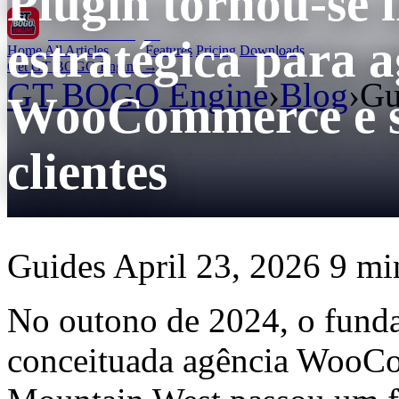
Plugin tornou-se 
GT BOGO
Engine
estratégica para 
Home
All Articles
Features
Pricing
Downloads
Get GT BOGO Engine →
GT BOGO Engine
›
Blog
›
Gu
WooCommerce e s
clientes
Guides
April 23, 2026
9 min
No outono de 2024, o fund
conceituada agência WooC