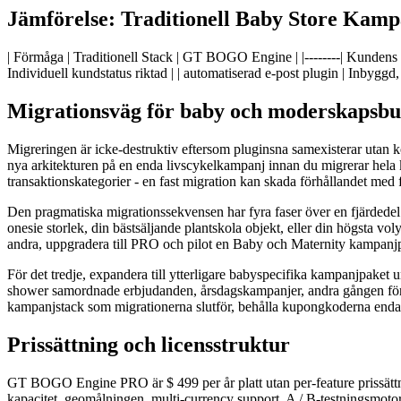
Jämförelse: Traditionell Baby Store Ka
| Förmåga | Traditionell Stack | GT BOGO Engine | |--------| Kundens li
Individuell kundstatus riktad | | automatiserad e-post plugin | Inbyggd
Migrationsväg för baby och moderskapsbu
Migreringen är icke-destruktiv eftersom pluginsna samexisterar utan k
nya arkitekturen på en enda livscykelkampanj innan du migrerar hela
transaktionskategorier - en fast migration kan skada förhållandet med 
Den pragmatiska migrationssekvensen har fyra faser över en fjärdedel 
onesie storlek, din bästsäljande plantskola objekt, eller din högsta v
andra, uppgradera till PRO och pilot en Baby och Maternity kampanjp
För det tredje, expandera till ytterligare babyspecifika kampanjpaket
shower samordnade erbjudanden, årsdagskampanjer, andra gången förä
kampanjstack som migrationerna slutför, behålla kupongkoderna endast
Prissättning och licensstruktur
GT BOGO Engine PRO är $ 499 per år platt utan per-feature prissättnin
kapacitet, geomålningen, multi-currency support, A / B-testningsmotor