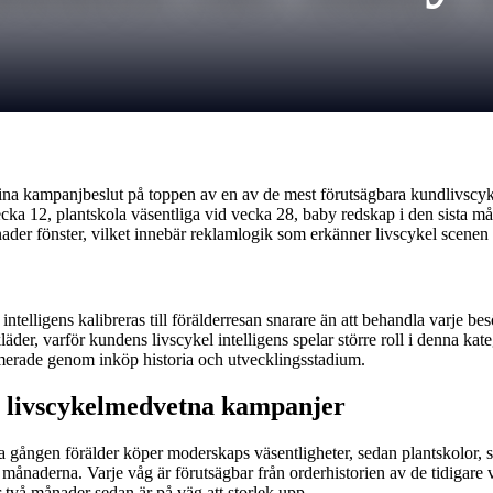
kampanjbeslut på toppen av en av de mest förutsägbara kundlivscykler
ecka 12, plantskola väsentliga vid vecka 28, baby redskap i den sista m
ånader fönster, vilket innebär reklamlogik som erkänner livscykel sce
 intelligens kalibreras till förälderresan snarare än att behandla var
, varför kundens livscykel intelligens spelar större roll i denna kateg
ormerade genom inköp historia och utvecklingsstadium.
r livscykelmedvetna kampanjer
rsta gången förälder köper moderskaps väsentligheter, sedan plantskolor,
24 månaderna. Varje våg är förutsägbar från orderhistorien av de tidig
vå månader sedan är på väg att storlek upp.