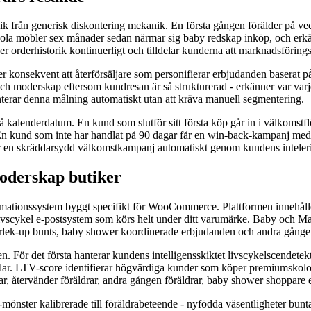
gik från generisk diskontering mekanik. En första gången förälder på ve
ola möbler sex månader sedan närmar sig baby redskap inköp, och erkän
läser orderhistorik kontinuerligt och tilldelar kunderna att marknadsförin
er konsekvent att återförsäljare som personifierar erbjudanden baserat p
 moderskap eftersom kundresan är så strukturerad - erkänner var varje 
nterar denna målning automatiskt utan att kräva manuell segmentering.
 kalenderdatum. En kund som slutför sitt första köp går in i välkomstfl
 En kund som inte har handlat på 90 dagar får en win-back-kampanj med 
får en skräddarsydd välkomstkampanj automatiskt genom kundens intelering
oderskap butiker
mationssystem byggt specifikt för WooCommerce. Plattformen innehåll
livscykel e-postsystem som körs helt under ditt varumärke. Baby och M
orlek-up bunts, baby shower koordinerade erbjudanden och andra gången
 För det första hanterar kundens intelligensskiktet livscykelscendetekt
lar. LTV-score identifierar högvärdiga kunder som köper premiumskolo
 återvänder föräldrar, andra gången föräldrar, baby shower shoppare el
önster kalibrerade till föräldrabeteende - nyfödda väsentligheter buntar