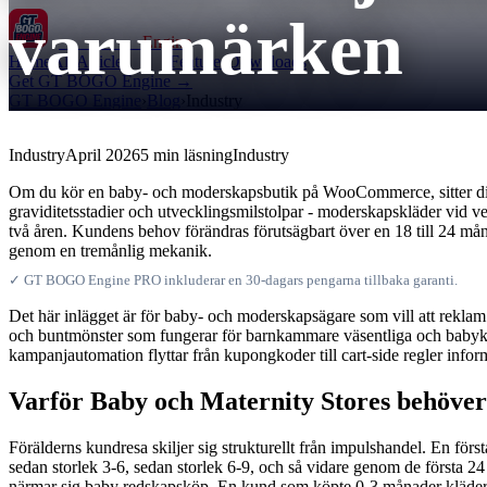
varumärken
GT BOGO
Engine
Home
All Articles
Features
Downloads
Get GT BOGO Engine →
GT BOGO Engine
›
Blog
›
Industry
Industry
April 2026
5 min läsning
Industry
Om du kör en baby- och moderskapsbutik på WooCommerce, sitter dina 
graviditetsstadier och utvecklingsmilstolpar - moderskapskläder vid v
två åren. Kundens behov förändras förutsägbart över en 18 till 24 m
genom en tremånlig mekanik.
✓ GT BOGO Engine PRO inkluderar en 30-dagars pengarna tillbaka garanti.
Det här inlägget är för baby- och moderskapsägare som vill att reklam
och buntmönster som fungerar för barnkammare väsentliga och babykläder
kampanjautomation flyttar från kupongkoder till cart-side regler inf
Varför Baby och Maternity Stores behöve
Förälderns kundresa skiljer sig strukturellt från impulshandel. En fö
sedan storlek 3-6, sedan storlek 6-9, och så vidare genom de första 
närmar sig baby redskapsköp. En kund som köpte 0-3 månader kläder t