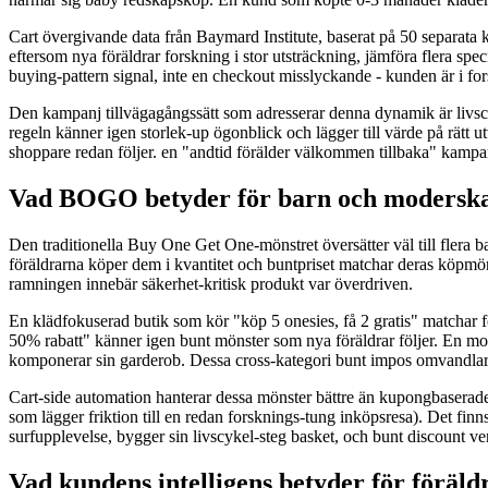
Cart övergivande data från Baymard Institute, baserat på 50 separata
eftersom nya föräldrar forskning i stor utsträckning, jämföra flera s
buying-pattern signal, inte en checkout misslyckande - kunden är i fo
Den kampanj tillvägagångssätt som adresserar denna dynamik är livsc
regeln känner igen storlek-up ögonblick och lägger till värde på rätt
shoppare redan följer. en "andtid förälder välkommen tillbaka" kam
Vad BOGO betyder för barn och moderska
Den traditionella Buy One Get One-mönstret översätter väl till flera 
föräldrarna köper dem i kvantitet och buntpriset matchar deras köpmön
ramningen innebär säkerhet-kritisk produkt var överdriven.
En klädfokuserad butik som kör "köp 5 onesies, få 2 gratis" matchar f
50% rabatt" känner igen bunt mönster som nya föräldrar följer. En mo
komponerar sin garderob. Dessa cross-kategori bunt impos omvandlar 
Cart-side automation hanterar dessa mönster bättre än kupongbaserade 
som lägger friktion till en redan forsknings-tung inköpsresa). Det fi
surfupplevelse, bygger sin livscykel-steg basket, och bunt discount verk
Vad kundens intelligens betyder för föräld