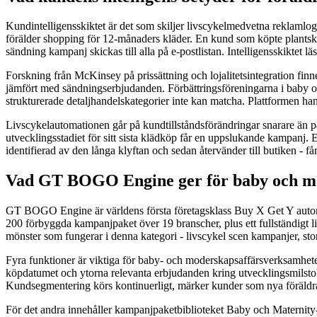
Kundintelligensskiktet är det som skiljer livscykelmedvetna reklamlo
förälder shopping för 12-månaders kläder. En kund som köpte plantsk
sändning kampanj skickas till alla på e-postlistan. Intelligensskiktet 
Forskning från McKinsey på prissättning och lojalitetsintegration finn
jämfört med sändningserbjudanden. Förbättringsföreningarna i baby och
strukturerade detaljhandelskategorier inte kan matcha. Plattformen ha
Livscykelautomationen går på kundtillståndsförändringar snarare än på
utvecklingsstadiet för sitt sista klädköp får en uppslukande kampanj.
identifierad av den långa klyftan och sedan återvänder till butiken - 
Vad GT BOGO Engine ger för baby och m
GT BOGO Engine är världens första företagsklass Buy X Get Y auto
200 förbyggda kampanjpaket över 19 branscher, plus ett fullständigt 
mönster som fungerar i denna kategori - livscykel scen kampanjer, st
Fyra funktioner är viktiga för baby- och moderskapsaffärsverksamheten.
köpdatumet och ytorna relevanta erbjudanden kring utvecklingsmilsto
Kundsegmentering körs kontinuerligt, märker kunder som nya föräldrar,
För det andra innehåller kampanjpaketbiblioteket Baby och Maternity-m