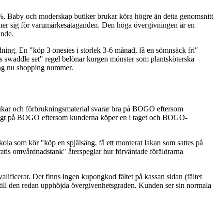
22%. Baby och moderskap butiker brukar köra högre än detta genomsnitt
tämmer sig för varumärkesåtaganden. Den höga övergivningen är en
ande.
ning. En "köp 3 onesies i storlek 3-6 månad, få en sömnsäck fri"
tis swaddle set" regel belönar korgen mönster som plantsköterska
ing nu shopping nummer.
ättdukar och förbrukningsmaterial svarar bra på BOGO eftersom
r dåligt på BOGO eftersom kunderna köper en i taget och BOGO-
kola som kör "köp en spjälsäng, få ett monterat lakan som sattes på
atis omvårdnadstank" återspeglar hur förväntade föräldrarna
lificerar. Det finns ingen kupongkod fältet på kassan sidan (fältet
r till den redan upphöjda övergivenhetsgraden. Kunden ser sin normala