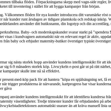
mmen tillbaka flöden. Förpackningarna skepp med vagn-side regler, liv
et till inventering i stället för att bygga kampanjer från början.
ding. Välkommen flöden för nya kunder introducera ditt varumärke röst o
r når kunder runt årsdagen av tidigare plantskola och redskap inköp. W
tmeddelanden använder ditt butiksnamn, din logotyp och din accentfärg
superkrafterna. Baby- och moderskapskunder svarar starkt på "spendera $ 
tet visas i kundvagnen automatiskt när en relevant regel är aktiv, uppdat
n från baby och erbjuder maternity-butiker överstiger typiskt överstige
r sig nästa storlek hopp använder kundens intelligensskikt för att ide
g 6-9 månaders storlek köp. Livscykeln e-post går ut på rätt närhet, Ca
 kampanjer skulle inte nå så effektivt.
esent-med-köp pack för att hantera "köpa en spjälsängning set, få en s
när trigger produkterna är närvarande, kartprogress bar visar kunderna e
er gåva
anj använder kundens intelligensskikt för att identifiera kundresa frå
maternity väsentligheter. Tredje trimester kunder får erbjudanden på ar
ivscykelstadietektionen automatiskt snarare än att kräva manuell lista u