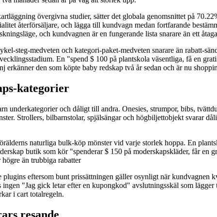
 kartläggning övergivna studier, sätter det globala genomsnittet på 70.
pecialitet återförsäljare, och lägga till kundvagn medan fortfarande bes
rskningsläge, och kundvagnen är en fungerande lista snarare än ett åtag
ykel-steg-medveten och kategori-paket-medveten snarare än rabatt-sänd
 utvecklingsstadium. En "spend $ 100 på plantskola väsentliga, få en gra
panj erkänner den som köpte baby redskap två år sedan och är nu shopp
ps-kategorier
barn underkategorier och dåligt till andra. Onesies, strumpor, bibs, tv
ster. Strollers, bilbarnstolar, spjälsängar och högbiljettobjekt svara
örälderns naturliga bulk-köp mönster vid varje storlek hoppa. En plants
derskap butik som kör "spenderar $ 150 på moderskapskläder, får en gr
högre än trubbiga rabatter
plugins eftersom bunt prissättningen gäller osynligt när kundvagnen kva
nns ingen "Jag gick letar efter en kupongkod" avslutningsskäl som lägge
ar i cart totalregeln.
rars resande