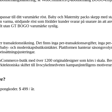
assar till ditt varumärke röst. Baby och Maternity packs skepp med sta
 varma, stödjande röst som förälder kunder svarar på snarare än att a
helt utan GT BOGO varumärke synlig.
ransaktionsräkning. Det finns inga per-transaktionsavgifter, inga per-k
sta baby- och moderskapsbutiksintäkter. Plattformen hanterar säsongsvol
issättningsjusteringar.
ce-butik med över 1200 originaldesigner som körs i skala. Besök g
ektoniska skiftet till livscykelmedveten kampanjintelligens motiverar
er?
ongkoder. $ 499 / år.