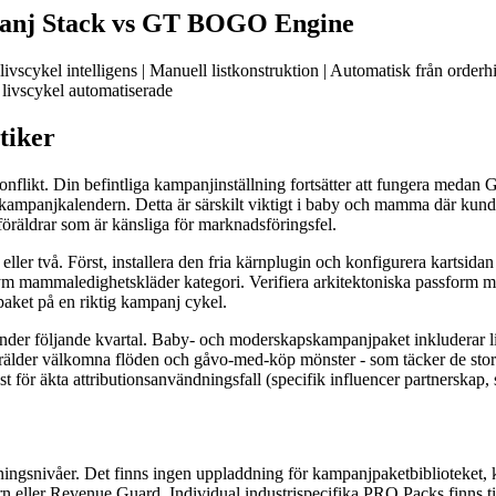
mpanj Stack vs GT BOGO Engine
vscykel intelligens | Manuell listkonstruktion | Automatisk från orderhis
, livscykel automatiserade
tiker
onflikt. Din befintliga kampanjinställning fortsätter att fungera medan 
 kampanjkalendern. Detta är särskilt viktigt i baby och mamma där kund
föräldrar som är känsliga för marknadsföringsfel.
eller två. Först, installera den fria kärnplugin och konfigurera kartsid
olym mammaledighetskläder kategori. Verifiera arkitektoniska passform m
aket på en riktig kampanj cykel.
 under följande kvartal. Baby- och moderskapskampanjpaket inkluderar li
lder välkomna flöden och gåvo-med-köp mönster - som täcker de stora
 för äkta attributionsanvändningsfall (specifik influencer partnerskap,
gsnivåer. Det finns ingen uppladdning för kampanjpaketbiblioteket, kun
n eller Revenue Guard. Individual industrispecifika PRO Packs finns til