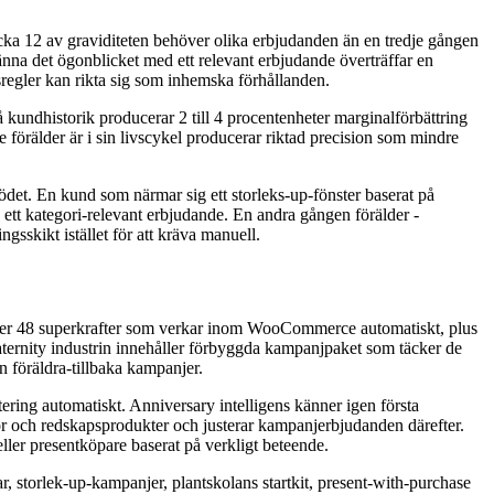
cka 12 av graviditeten behöver olika erbjudanden än en tredje gången
na det ögonblicket med ett relevant erbjudande överträffar en
gsregler kan rikta sig som inhemska förhållanden.
å kundhistorik producerar 2 till 4 procentenheter marginalförbättring
förälder är i sin livscykel producerar riktad precision som mindre
ödet. En kund som närmar sig ett storleks-up-fönster baserat på
ett kategori-relevant erbjudande. En andra gången förälder -
sskikt istället för att kräva manuell.
er 48 superkrafter som verkar inom WooCommerce automatiskt, plus
aternity industrin innehåller förbyggda kampanjpaket som täcker de
 föräldra-tillbaka kampanjer.
ering automatiskt. Anniversary intelligens känner igen första
r och redskapsprodukter och justerar kampanjerbjudanden därefter.
ler presentköpare baserat på verkligt beteende.
, storlek-up-kampanjer, plantskolans startkit, present-with-purchase