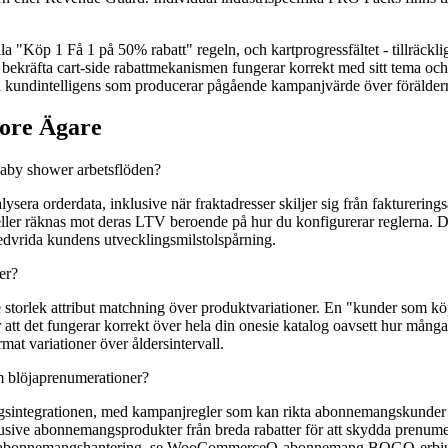
 "Köp 1 Få 1 på 50% rabatt" regeln, och kartprogressfältet - tillräckli
t bekräfta cart-side rabattmekanismen fungerar korrekt med sitt tema o
h kundintelligens som producerar pågående kampanjvärde över förälder
tore Ägare
baby shower arbetsflöden?
era orderdata, inklusive när fraktadresser skiljer sig från fakturerings
ller räknas mot deras LTV beroende på hur du konfigurerar reglerna. D
nedvrida kundens utvecklingsmilstolspårning.
er?
e storlek attribut matchning över produktvariationer. En "kunder som k
r att det fungerar korrekt över hela din onesie katalog oavsett hur mång
mat variationer över åldersintervall.
m blöjaprenumerationer?
egrationen, med kampanjregler som kan rikta abonnemangskunder spe
lusive abonnemangsprodukter från breda rabatter för att skydda prenu
r om abonnemangshantering, se WooCommerceQ-abonnemang BOGO-erbj