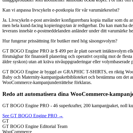
Kan vi anpassa livscykeln e-postkopia för vår varumärkesröst?
Ja. Livscykeln e-post använder konfigurerbara kopia mallar som du anp
men hela kund-facing kopieringsytan är redigerbar. Du kan matcha den
leverans innebär e-postmeddelanden anländer under ditt varumärke 
Hur fungerar prissättning för butiker med hög säsongsvolym?
GT BOGO Engine PRO är $ 499 per år platt oavsett intäktsvolym eller t
förutsägbar för finansiell planering och operativt osynlig mot de fle
äldre syskon) utan att kräva nivåuppgraderingar eller volymbaserade pr
GT BOGO Engine är byggd av GRAPHIC T-SHIRTS, en riktig WooCommer
Baby och Maternity-kampanjpaketbiblioteket och bestämma om det arkit
WooCommerce-kampanjunderrättelse förklaras.
Redo att automatisera dina WooCommerce-kampanj
GT BOGO Engine PRO - 46 superkrafter, 200 kampanjpaket, noll kup
See GT BOGO Engine PRO →
GT
GT BOGO Engine Editorial Team
WooCommerce