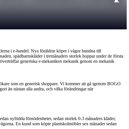
na i e-handel. Nya föräldrar köper i vågor bundna till
ånaden, spädbarnskläder i tremånaders storlek hoppar under de första
nen överträffar generiska e-mekaniken mekanik genom en mekanik
je besökare som en generisk shoppare. Vi kommer att gå igenom BOGO
ori än nästan alla andra, och vilka förändringar när
 sedan nyfödda förnödenheter, sedan storlek 0-3 månaders kläder,
are vågorna. En kund som köpte plantskolmöbler sex månader sedan