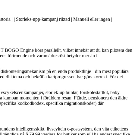
toria | | Storleks-upp-kampanj riktad | Manuell eller ingen |
GT BOGO Engine körs parallellt, vilket innebär att du kan pilotera den
ens förtroende och varumärkesröst betyder mer än i
an diskonteringsmekanism på en enda produktlinje - din mest populära
ed ditt tema och bekräfta kartprogressen bar görs korrekt. För det
vscykelscenkampanjer, storlek-up buntar, förskolestartkit, baby
 kampanjmomenten i föräldern resan. Fjärde, pensionera den äldre
 specifika kodkodkodex, specifika migrationskoder) där
dens intelligensskikt, livscykeln e-postsystem, den vita etikettens
lgängliga på $ 79,99 vardera för butiker som vill ha endast specifika