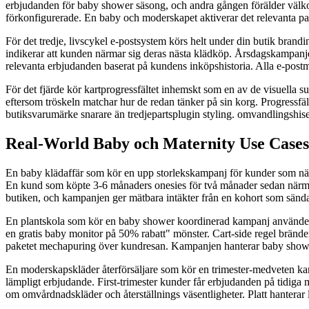
erbjudanden för baby shower säsong, och andra gången förälder välko
förkonfigurerade. En baby och moderskapet aktiverar det relevanta paket
För det tredje, livscykel e-postsystem körs helt under din butik bran
indikerar att kunden närmar sig deras nästa klädköp. Årsdagskampanje
relevanta erbjudanden baserat på kundens inköpshistoria. Alla e-pos
För det fjärde kör kartprogressfältet inhemskt som en av de visuella 
eftersom tröskeln matchar hur de redan tänker på sin korg. Progressfäl
butiksvarumärke snarare än tredjepartsplugin styling. omvandlingshise
Real-World Baby och Maternity Use Cases
En baby klädaffär som kör en upp storlekskampanj för kunder som närma
En kund som köpte 3-6 månaders onesies för två månader sedan närmar si
butiken, och kampanjen ger mätbara intäkter från en kohort som sändar
En plantskola som kör en baby shower koordinerad kampanj använder pr
en gratis baby monitor på 50% rabatt" mönster. Cart-side regel bränder 
paketet mechapuring över kundresan. Kampanjen hanterar baby show
En moderskapskläder återförsäljare som kör en trimester-medveten kamp
lämpligt erbjudande. First-trimester kunder får erbjudanden på tidiga 
om omvårdnadskläder och återställnings väsentligheter. Platt hanterar l