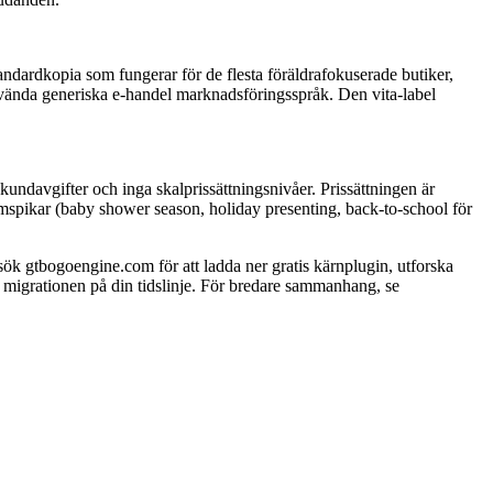
ndardkopia som fungerar för de flesta föräldrafokuserade butiker,
nvända generiska e-handel marknadsföringsspråk. Den vita-label
undavgifter och inga skalprissättningsnivåer. Prissättningen är
ymspikar (baby shower season, holiday presenting, back-to-school för
tbogoengine.com för att ladda ner gratis kärnplugin, utforska
 migrationen på din tidslinje. För bredare sammanhang, se