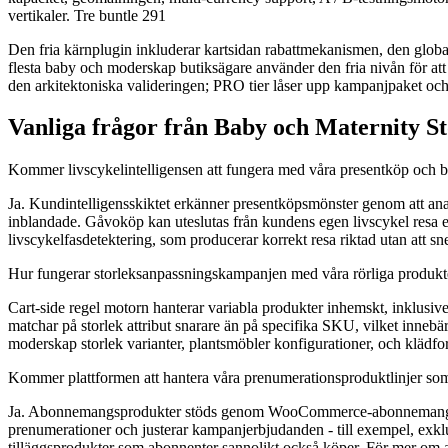
vertikaler. Tre buntle 291
Den fria kärnplugin inkluderar kartsidan rabattmekanismen, den globala
flesta baby och moderskap butiksägare använder den fria nivån för at
den arkitektoniska valideringen; PRO tier låser upp kampanjpaket oc
Vanliga frågor från Baby och Maternity S
Kommer livscykelintelligensen att fungera med våra presentköp och 
Ja. Kundintelligensskiktet erkänner presentköpsmönster genom att analys
inblandade. Gåvoköp kan uteslutas från kundens egen livscykel resa e
livscykelfasdetektering, som producerar korrekt resa riktad utan att s
Hur fungerar storleksanpassningskampanjen med våra rörliga produkt
Cart-side regel motorn hanterar variabla produkter inhemskt, inklusiv
matchar på storlek attribut snarare än på specifika SKU, vilket innebä
moderskap storlek varianter, plantsmöbler konfigurationer, och klädfor
Kommer plattformen att hantera våra prenumerationsproduktlinjer so
Ja. Abonnemangsprodukter stöds genom WooCommerce-abonnemangsint
prenumerationer och justerar kampanjerbjudanden - till exempel, exk
tilläggsprodukter som abonnenter sannolikt också köper. För me