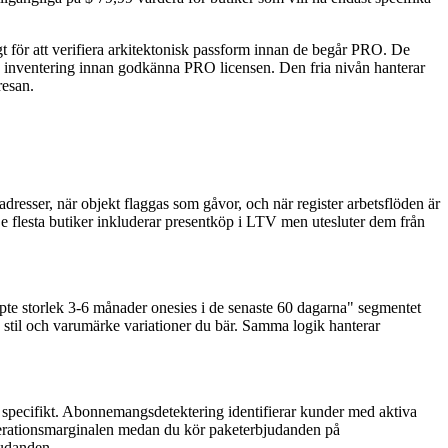
gt för att verifiera arkitektonisk passform innan de begår PRO. De
ch inventering innan godkänna PRO licensen. Den fria nivån hanterar
resan.
adresser, när objekt flaggas som gåvor, och när register arbetsflöden är
e flesta butiker inkluderar presentköp i LTV men utesluter dem från
öpte storlek 3-6 månader onesies i de senaste 60 dagarna" segmentet
a stil och varumärke variationer du bär. Samma logik hanterar
cifikt. Abonnemangsdetektering identifierar kunder med aktiva
merationsmarginalen medan du kör paketerbjudanden på
udanden.