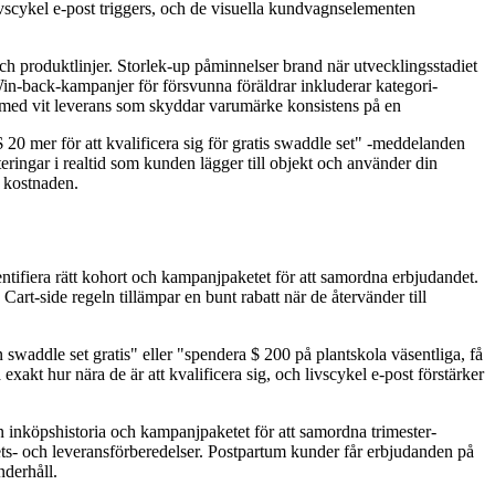
scykel e-post triggers, och de visuella kundvagnselementen
ch produktlinjer. Storlek-up påminnelser brand när utvecklingsstadiet
in-back-kampanjer för försvunna föräldrar inkluderar kategori-
, med vit leverans som skyddar varumärke konsistens på en
20 mer för att kvalificera sig för gratis swaddle set" -meddelanden
eringar i realtid som kunden lägger till objekt och använder din
r kostnaden.
ntifiera rätt kohort och kampanjpaketet för att samordna erbjudandet.
rt-side regeln tillämpar en bunt rabatt när de återvänder till
waddle set gratis" eller "spendera $ 200 på plantskola väsentliga, få
xakt hur nära de är att kvalificera sig, och livscykel e-post förstärker
n inköpshistoria och kampanjpaketet för att samordna trimester-
bets- och leveransförberedelser. Postpartum kunder får erbjudanden på
nderhåll.