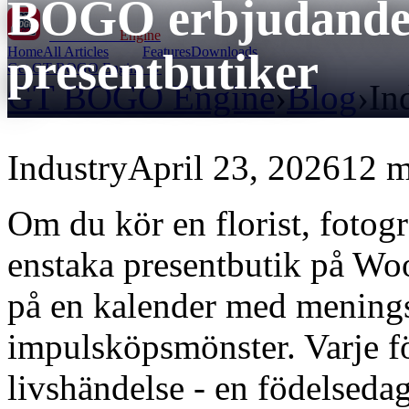
BOGO erbjudanden 
GT BOGO
Engine
Home
All Articles
Features
Downloads
presentbutiker
Get GT BOGO Engine →
GT BOGO Engine
›
Blog
›
In
Industry
April 23, 2026
12 m
Om du kör en florist, fotogra
enstaka presentbutik på W
på en kalender med menings
impulsköpsmönster. Varje för
livshändelse - en födelsedag,