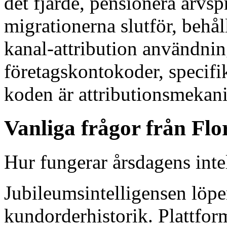
det fjärde, pensionera arv
migrationerna slutför, behå
kanal-attribution användning
företagskontokoder, specifik
koden är attributionsmekan
Vanliga frågor från Flor
Hur fungerar årsdagens intel
Jubileumsintelligensen löpe
kundorderhistorik. Plattfo