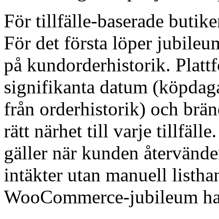
För tillfälle-baserade butike
För det första löper jubileu
på kundorderhistorik. Platt
signifikanta datum (köpda
från orderhistorik) och br
rätt närhet till varje tillfä
gäller när kunden återvänd
intäkter utan manuell listha
WooCommerce-jubileum han